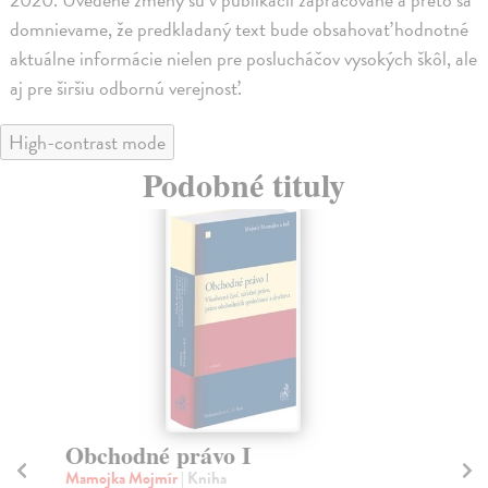
domnievame, že predkladaný text bude obsahovať hodnotné
aktuálne informácie nielen pre poslucháčov vysokých škôl, ale
aj pre širšiu odbornú verejnosť.
High-contrast mode
Podobné tituly
Odporovateľnosť právnych
R
úkonov
Re