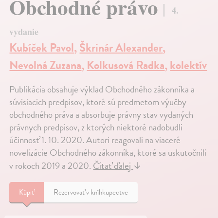
Obchodné právo
4.
vydanie
Kubíček Pavol
,
Škrinár Alexander
,
Nevolná Zuzana
,
Kolkusová Radka
,
kolektív
Publikácia obsahuje výklad Obchodného zákonníka a
súvisiacich predpisov, ktoré sú predmetom výučby
obchodného práva a absorbuje právny stav vydaných
právnych predpisov, z ktorých niektoré nadobudli
účinnosť 1. 10. 2020. Autori reagovali na viaceré
novelizácie Obchodného zákonníka, ktoré sa uskutočnili
v rokoch 2019 a 2020.
Čítať ďalej
↓
Kúpiť
Rezervovať v kníhkupectve