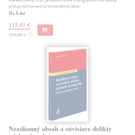
Mareka Ivanča, PhD. je dielom, ktoré si programovo volí odlišný
prístup než konvenčný komentárový žáner.
Do 5 dní
115,43 €
119,00 €
?
Nezákonný obsah a súvisiace delikty