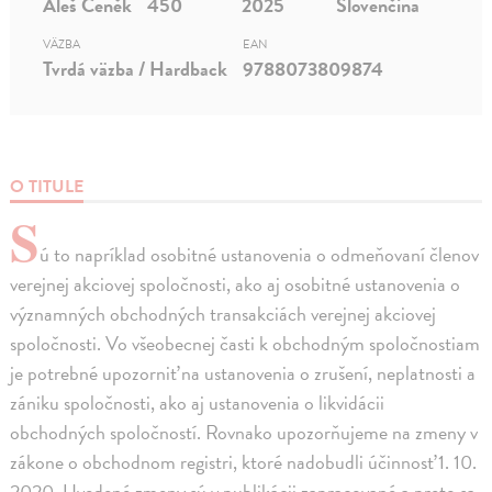
Aleš Čeněk
450
2025
Slovenčina
VÄZBA
EAN
Tvrdá väzba / Hardback
9788073809874
O TITULE
S
ú to napríklad osobitné ustanovenia o odmeňovaní členov
verejnej akciovej spoločnosti, ako aj osobitné ustanovenia o
významných obchodných transakciách verejnej akciovej
spoločnosti. Vo všeobecnej časti k obchodným spoločnostiam
je potrebné upozorniť na ustanovenia o zrušení, neplatnosti a
zániku spoločnosti, ako aj ustanovenia o likvidácii
obchodných spoločností. Rovnako upozorňujeme na zmeny v
zákone o obchodnom registri, ktoré nadobudli účinnosť 1. 10.
2020. Uvedené zmeny sú v publikácii zapracované a preto sa