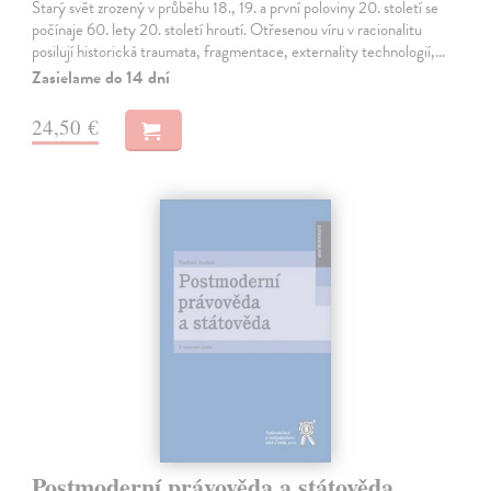
Starý svět zrozený v průběhu 18., 19. a první poloviny 20. století se
počínaje 60. lety 20. století hroutí. Otřesenou víru v racionalitu
posilují historická traumata, fragmentace, externality technologií,…
Zasielame do 14 dní
24,50 €
Postmoderní právověda a státověda