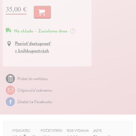
35,00 €
Na sklade – Zasielame dnes
?
Pozrieť dostupnosť
v kníhkupectvách
Pridať do wishlistu
Odporučiť známemu
Zdielať na Facebooku
VYDAVATEĽ
POČET STRÁN
ROK VYDANIA
JAZYK