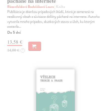
páchané na internete
Rózenfeldová Bachňáková Laura
| Kniha
Publikácia je zbierkou prípadových štúdií, ktorá je zameraná na
nezákonný obsah a súvisiace delikty páchané na internete. Autorka
vytvorila mnoho prípadov, skutkových stavov a úloh, ku ktorým
zostavila…
Do 5 dní
13,58 €
14,00 €
?