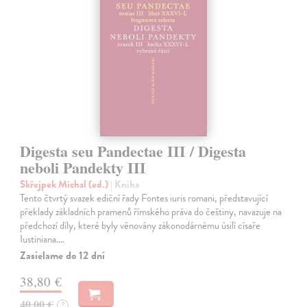
Digesta seu Pandectae III / Digesta
neboli Pandekty III
Skřejpek Michal (ed.)
| Kniha
Tento čtvrtý svazek ediční řady Fontes iuris romani, představující
překlady základních pramenů římského práva do češtiny, navazuje na
předchozí díly, které byly věnovány zákonodárnému úsilí císaře
Iustiniana.…
Zasielame do 12 dní
38,80 €
40,00 €
?