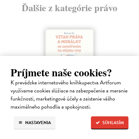
Ďalšie z kategórie právo
Príjmete naše cookies?
K prevádzke internetového kníhkupectva Artforum
využívame cookies slúžiace na zabezpečenie a meranie
funkčnosti, marketingové účely a zaistenie vášho
Vztah práva a morálky se zaměřením na
maximálneho pohodlia a spokojnosti.
otázku viny
Šír Roman
| Kniha
NASTAVENIA
SÚHLASÍM
Tato kniha se snaží zmapovat možnosti vzájemného provázání práva a
morálky. Morálka není pojímána v rovině subjektivních pocitů, nýbrž
vychází ze současných dominantních směrů normativní etiky.