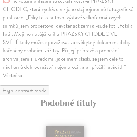
největším ohlasem se setkala výstava PRAŽSKÝ
CHODEC, která vycházela z jeho stejnojmenné fotografické
publikace. „Díky této putovní výstavě velkoformátových
snímků jsem procestoval devatenáct zemí a všude fotil, fotil a
fotil. Moji nejnovější knihu PRAŽSKÝ CHODEC VE
SVĚTĚ tedy můžete považovat za svébytný dokument doby
kořeněný osobními zážitky. Při její přípravě a probírání
archivu jsem si uvědomil, jaké mám štěstí, že jsem celé to
nádherné dobrodružství nejen prožil, ale i přežil,“ uvádí Jiří
Všetečka.
High-contrast mode
Podobné tituly