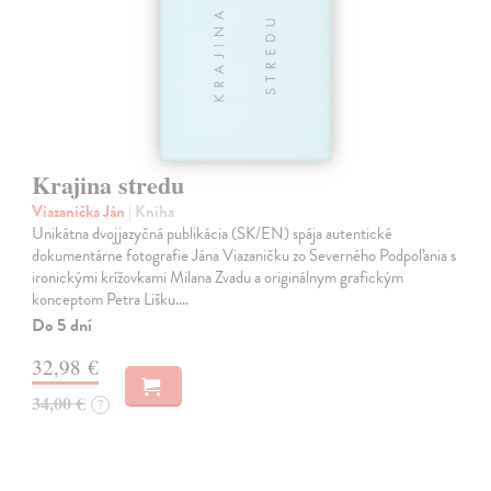
Krajina stredu
Viazanička Ján
| Kniha
Unikátna dvojjazyčná publikácia (SK/EN) spája autentické
dokumentárne fotografie Jána Viazaničku zo Severného Podpoľania s
ironickými krížovkami Milana Zvadu a originálnym grafickým
konceptom Petra Lišku.…
Do 5 dní
32,98 €
34,00 €
?