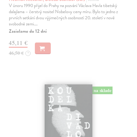
V únoru 1990 přijel do Prahy na pozvání Václava Havla tibetský
dalajlama – čerstvý nositel Nobelovy ceny míru. Bylo to jedno z
prvních setkání dvou výjimečných osobností 20. století v nově
svobodné zemi.…
Zasielame do 12 dní
45,11 €
46,50 €
?
na sklade