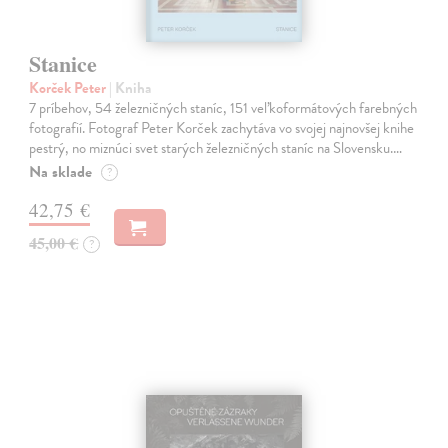
Stanice
Korček Peter
| Kniha
7 príbehov, 54 železničných staníc, 151 veľkoformátových farebných
fotografií. Fotograf Peter Korček zachytáva vo svojej najnovšej knihe
pestrý, no miznúci svet starých železničných staníc na Slovensku.…
Na sklade
?
42,75 €
45,00 €
?