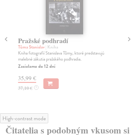
Pražské podhradí
K
Tůma Stanislav
| Kniha
Kos
Kniha fotografií Stanislava Tůmy, ktoré predstavujú
Vel
malebné zákutia pražského podhradia.
Kat
Zasielame do 12 dní
Za
35,99 €
35
37,10 €
36
?
High-contrast mode
Čitatelia s podobným vkusom si