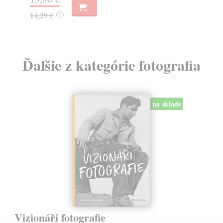
23
14,29 €
?
Ďalšie z kategórie fotografia
na sklade
Vizionáři fotografie