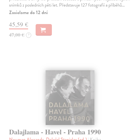
snímků z posledních pěti let. Představuje 127 fotografií a příběhů…
Zasielame do 12 dní
45,59 €
47,00 €
?
Dalajlama - Havel - Praha 1990
Neuman Alexandr, Doležal Stanislav (ed.)
| Kniha