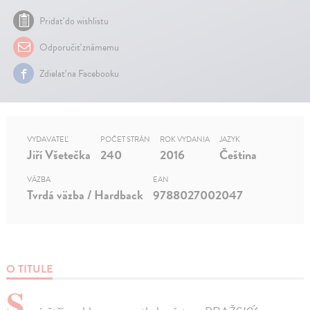
Pridať do wishlistu
Odporučiť známemu
Zdielať na Facebooku
VYDAVATEĽ
POČET STRÁN
ROK VYDANIA
JAZYK
Jiří Všetečka
240
2016
Čeština
VÄZBA
EAN
Tvrdá väzba / Hardback
9788027002047
O TITULE
S