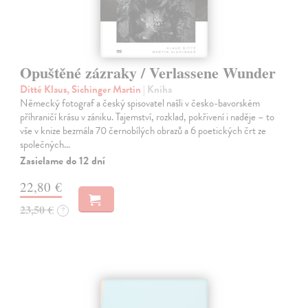
Opuštěné zázraky / Verlassene Wunder
Ditté Klaus, Sichinger Martin
| Kniha
Německý fotograf a český spisovatel našli v česko-bavorském
příhraničí krásu v zániku. Tajemství, rozklad, pokřivení i naděje – to
vše v knize bezmála 70 černobílých obrazů a 6 poetických črt ze
společných…
Zasielame do 12 dní
22,80 €
23,50 €
?