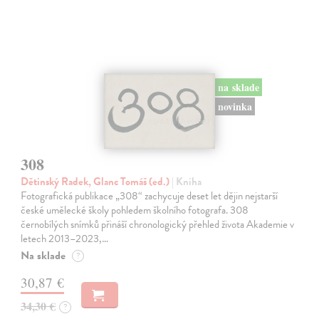
na sklade
novinka
308
Dětinský Radek, Glanc Tomáš (ed.)
| Kniha
Fotografická publikace „308“ zachycuje deset let dějin nejstarší
české umělecké školy pohledem školního fotografa. 308
černobílých snímků přináší chronologický přehled života Akademie v
letech 2013–2023,…
Na sklade
?
30,87 €
34,30 €
?