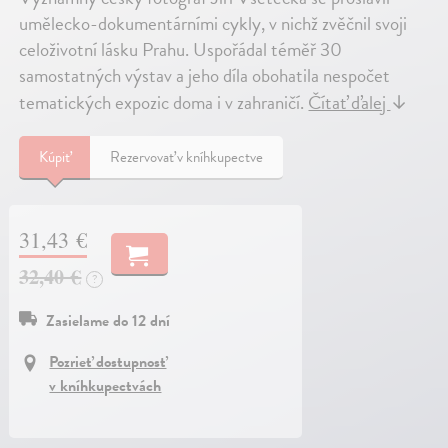
umělecko-dokumentárními cykly, v nichž zvěčnil svoji
celoživotní lásku Prahu. Uspořádal téměř 30
samostatných výstav a jeho díla obohatila nespočet
tematických expozic doma i v zahraničí.
Čítať ďalej
↓
Kúpiť
Rezervovať v kníhkupectve
31,43 €
32,40 €
?
Zasielame do 12 dní
Pozrieť dostupnosť
v kníhkupectvách