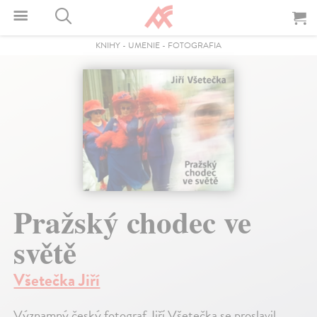
KNIHY
-
UMENIE
-
FOTOGRAFIA
Pražský chodec ve
světě
Všetečka Jiří
Významný český fotograf Jiří Všetečka se proslavil