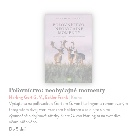
Poľovníctvo: neobyčajné momenty
Harling Gert G. V., Eckler Frank
| Kniha
Vydajte sa na poľovačku s Gertom G. von Harlingom a renomovaným
fotografom divej zveri Frankom Ecklerom a zdieľajte s nimi
výnimočné a dojímavé zážitky. Gert G. von Harling sa na svet díva
očami vášnivého…
Do 5 dní