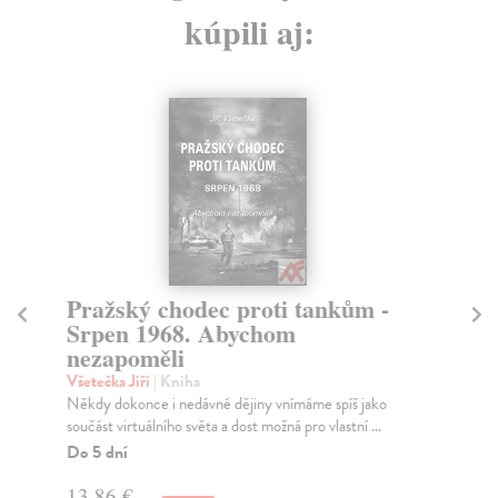
kúpili aj:
Pražský chodec proti tankům -
Ji
Srpen 1968. Abychom
o
nezapoměli
Vše
Fot
Všetečka Jiří
| Kniha
umě
Někdy dokonce i nedávné dějiny vnímáme spíš jako
součást virtuálního světa a dost možná pro vlastní ...
Za
Do 5 dní
22
13,86 €