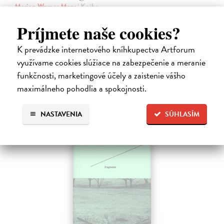
Marien Warner Mary
| Kniha
Fotografové zařazení do této publikace jsou však nejen původními
Príjmete naše cookies?
tvůrci svých vlastních obrazů, ale čerpají inspiraci ze zkušenosti z
malby, designu, reklamy, žurnalistiky a společenských věd. V naší…
K prevádzke internetového kníhkupectva Artforum
Na sklade
?
využívame cookies slúžiace na zabezpečenie a meranie
31,63 €
funkčnosti, marketingové účely a zaistenie vášho
33,29 €
?
maximálneho pohodlia a spokojnosti.
NASTAVENIA
SÚHLASÍM
na sklade