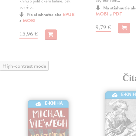
čtyřech rom...
knihu o politickém bahně, pak
volné p...
Na stiahnutie a
MOBI
a
PDF
Na stiahnutie ako
EPUB
a
MOBI
9,79 €
15,96 €
High-contrast mode
Čit
E-KNI
E-KNIHA