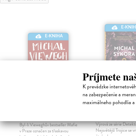
E-KNI
E-KNIHA
Príjmete na
K prevádzke internetové
na zabezpečenie a merani
Mráz přichází z
Nejhorší obav
maximálneho pohodlia a 
Hradu
Sýkora Michal
| Elekt
kniha
Viewegh Michal
| Elektronická
Oblíbená komisařka Ma
kniha
Výrová ze série Detekt
Byl-li Vieweghův bestseller Mafie
Nejsvětější Trojice se vr
v Praze označen za třaskavou