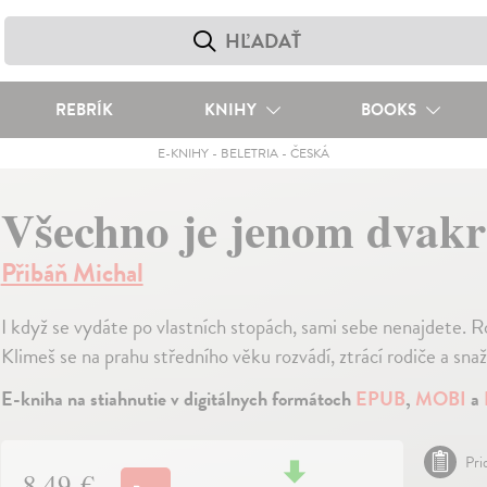
REBRÍK
KNIHY
BOOKS
E-KNIHY
-
BELETRIA
-
ČESKÁ
Všechno je jenom dvakr
Přibáň Michal
I když se vydáte po vlastních stopách, sami sebe nenajdete. 
Klimeš se na prahu středního věku rozvádí, ztrácí rodiče a snaží 
E-kniha na stiahnutie v digitálnych formátoch
EPUB
,
MOBI
a
Pri
8,49 €