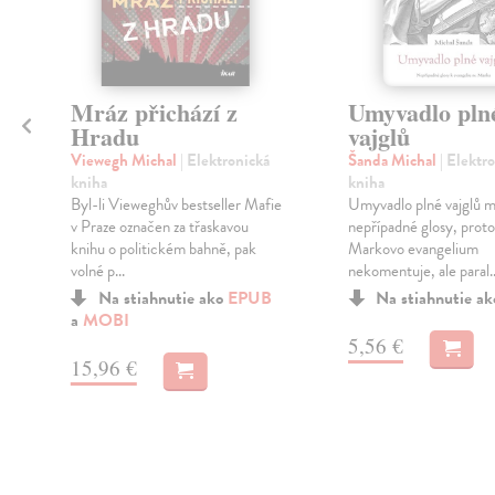
Mráz přichází z
Umyvadlo pln
Hradu
vajglů
Viewegh Michal
| Elektronická
Šanda Michal
| Elektr
kniha
kniha
Byl-li Vieweghův bestseller Mafie
Umyvadlo plné vajglů m
v Praze označen za třaskavou
nepřípadné glosy, prot
knihu o politickém bahně, pak
Markovo evangelium
volné p...
nekomentuje, ale paral..
Na stiahnutie ako
EPUB
Na stiahnutie a
a
MOBI
5,56 €
15,96 €