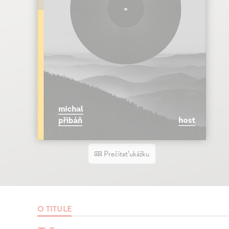
Prečítať ukážku
O TITULE