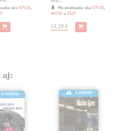
ork...
tatáž,...
skrý
hnutie ako
EPUB
,
Na stiahnutie ako
EPUB
,
F
MOBI
a
PDF
a
M
13,29 €
10
 aj:
E-KNIHA
E-KNIHA