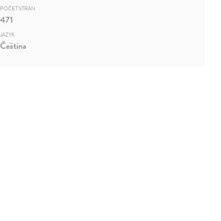
POČET STRÁN
471
JAZYK
Čeština