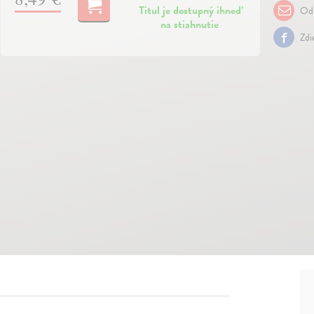
Titul je dostupný ihneď
Odp
na stiahnutie
Zdi