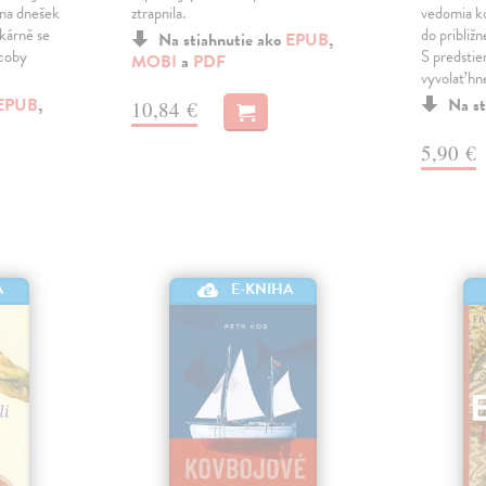
 na dnešek
ztrapnila.
vedomia k
ekárně se
do približ
Na stiahnutie ako
EPUB
,
 coby
S predstie
MOBI
a
PDF
vyvolať hn
EPUB
,
Na st
10,84 €
5,90 €
A
E-KNIHA