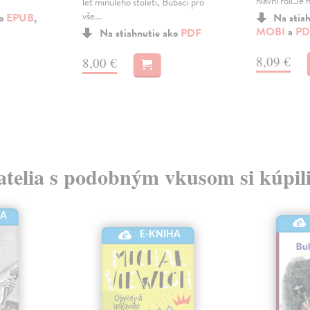
hlavní roli.Je h
let minulého století, Bubáci pro
vše...
ko
EPUB
,
Na stia
MOBI
a
PD
Na stiahnutie ako
PDF
8,09 €
8,00 €
atelia s podobným vkusom si kúpili
HA
E-KNIHA