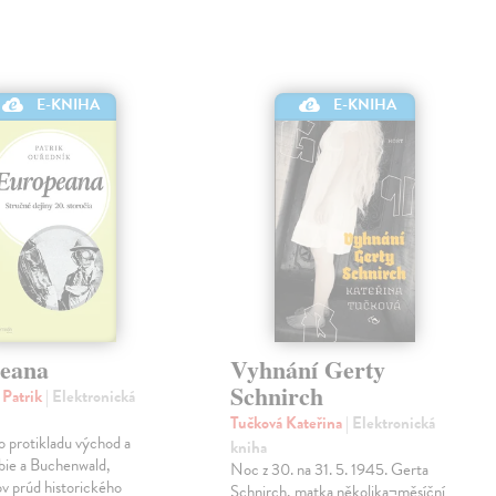
E-KNIHA
E-KNIHA
eana
Vyhnání Gerty
Schnirch
 Patrik
| Elektronická
Tučková Kateřina
| Elektronická
o protikladu východ a
kniha
bie a Buchenwald,
Noc z 30. na 31. 5. 1945. Gerta
v prúd historického
Schnirch, matka několika¬měsíční