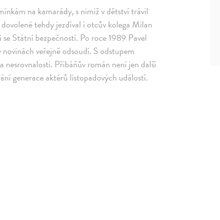
mínkám na kamarády, s nimiž v dětství trávil
dovolené tehdy jezdíval i otcův kolega Milan
ci se Státní bezpečností. Po roce 1989 Pavel
 v novinách veřejně odsoudí. S odstupem
 a nesrovnalosti. Přibáňův román není jen další
rání generace aktérů listopadových událostí.