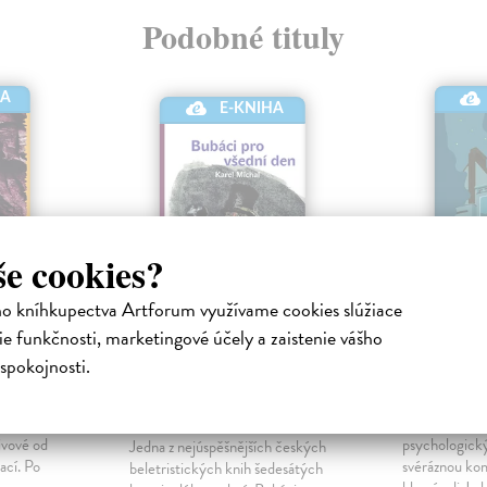
Podobné tituly
HA
E-KNIHA
še cookies?
ho kníhkupectva Artforum využívame cookies slúžiace
e funkčnosti, marketingové účely a zaistenie vášho
y
Bubáci pro všední
Ještě ne
spokojnosti.
den
ronická
Sýkora Mich
kniha
Michal Karel
| Elektronická
rie
Český detekti
kniha
ivové od
psychologick
Jedna z nejúspěšnějších českých
ací. Po
svéráznou ko
beletristických knih šedesátých