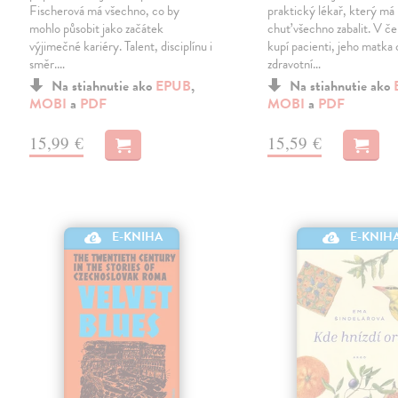
Fischerová má všechno, co by
praktický lékař, který má
mohlo působit jako začátek
chuť všechno zabalit. V č
výjimečné kariéry. Talent, disciplínu i
kupí pacienti, jeho matka
směr.…
zdravotní…
Na stiahnutie ako
EPUB
,
Na stiahnutie ako
MOBI
a
PDF
MOBI
a
PDF
15,99 €
15,59 €
E-KNIHA
E-KNIH