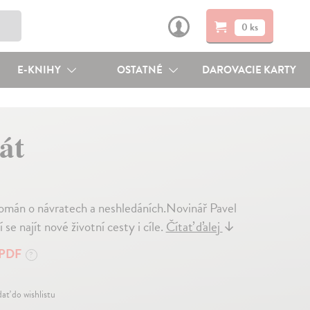
0 ks
E-KNIHY
OSTATNÉ
DAROVACIE KARTY
át
Román o návratech a neshledáních.Novinář Pavel
se najít nové životní cesty i cíle.
Čítať ďalej
↓
PDF
?
dať do wishlistu