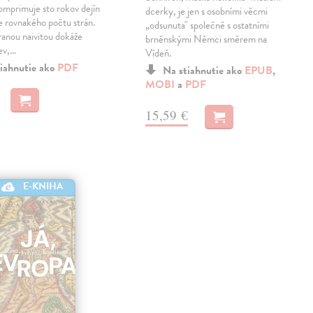
omprimuje sto rokov dejín
dcerky, je jen s osobními věcmi
ne rovnakého počtu strán.
„odsunuta" společně s ostatními
ranou naivitou dokáže
brněnskými Němci směrem na
ev,…
Vídeň.
iahnutie ako
PDF
Na stiahnutie ako
EPUB
,
MOBI
a
PDF
15,59 €
E-KNIHA