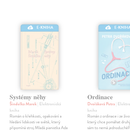
E-KNIHA
E-KNIH
Systémy něhy
Ordinace
Šindelka Marek
| Elektronická
Dvořáková Petra
| Elektr
kniha
kniha
Román o křehkosti, opakování a
Román z ordinace i ze živ
hledání lidskosti ve světě, který
který chce pomáhat druh
připomíná stroj Mladá pianistka Ada
sám to nemá jednoduchéPa