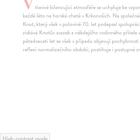
V
tísnivé bilancující atmosféře se uchyluje ke vzpo
každé léto na horské chatě v Krkonoších. Na společné 
Knot, který však v polovině 70. let podepsal spoluprá
získává Knotův svazek a někdejšího rodinného přítele
pětadvaceti let se však v případu objevují pochybnosti
reflexí normalizačního období; postihuje i postupné z
High-contrast mode