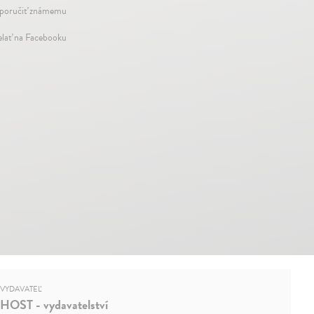
oručiť známemu
elať na Facebooku
VYDAVATEĽ
HOST - vydavatelství