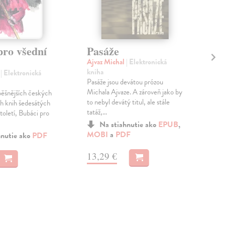
pro všední
Pasáže
Du
Ajvaz Michal
| Elektronická
Vie
kniha
kni
l
| Elektronická
Pasáže jsou devátou prózou
Stár
Michala Ajvaze. A zároveň jako by
nikd
pěšnějších českých
to nebyl devátý titul, ale stále
mas
ch knih šedesátých
tatáž,...
skrý
toletí, Bubáci pro
Na stiahnutie ako
EPUB
,
MOBI
a
PDF
a
M
hnutie ako
PDF
13,29 €
10