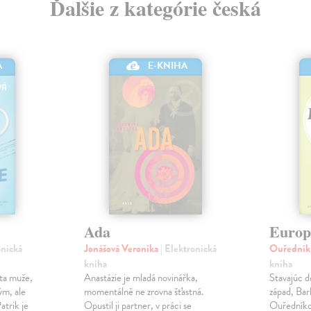
Ďalšie z kategórie česká
A
E-KNIHA
Ada
Europ
onická
Jonášová Veronika
| Elektronická
Ouředník
kniha
kniha
ota muže,
Anastázie je mladá novinářka,
Stavajúc d
ým, ale
momentálně ne zrovna šťastná.
západ, Bar
trik je
Opustil ji partner, v práci se
Ouředníko