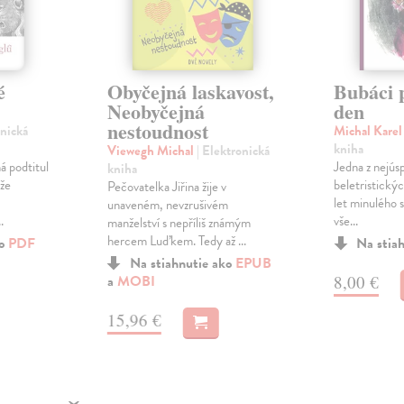
é
Obyčejná laskavost,
Bubáci 
Neobyčejná
den
nestoudnost
onická
Michal Kare
kniha
Viewegh Michal
| Elektronická
á podtitul
Jedna z nejús
kniha
ože
beletristický
Pečovatelka Jiřina žije v
let minulého s
unaveném, nevzrušivém
.
vše...
manželství s nepříliš známým
hercem Luďkem. Tedy až ...
ko
PDF
Na stia
Na stiahnutie ako
EPUB
8,00 €
a
MOBI
15,96 €