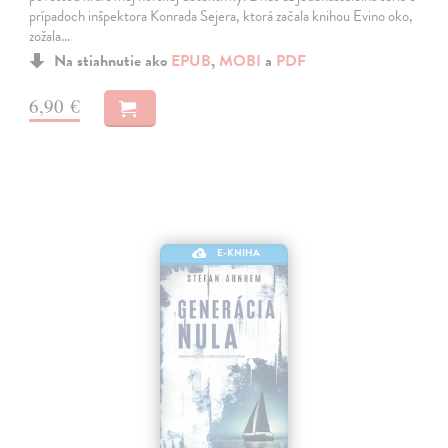
prípadoch inšpektora Konrada Sejera, ktorá začala knihou Evino oko,
zožala…
Na stiahnutie ako
EPUB
,
MOBI
a
PDF
6,90 €
E-KNIHA