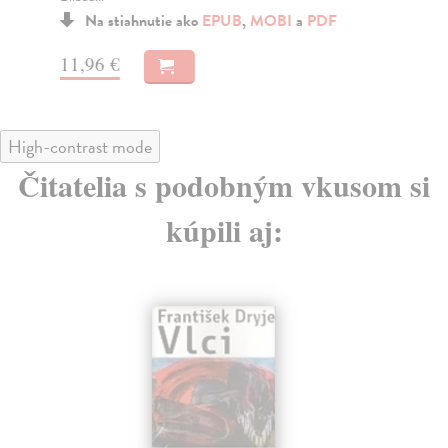
Na stiahnutie ako
EPUB
,
MOBI
a
PDF
12
11,96 €
High-contrast mode
Čitatelia s podobným vkusom si
kúpili aj: