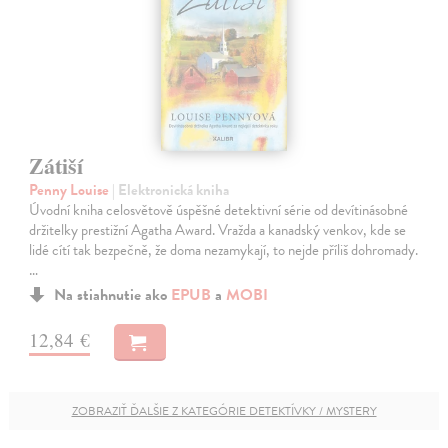
Zátiší
Penny Louise
| Elektronická kniha
Úvodní kniha celosvětově úspěšné detektivní série od devítinásobné
držitelky prestižní Agatha Award. Vražda a kanadský venkov, kde se
lidé cítí tak bezpečně, že doma nezamykají, to nejde příliš dohromady.
…
Na stiahnutie ako
EPUB
a
MOBI
12,84 €
ZOBRAZIŤ ĎALŠIE Z KATEGÓRIE DETEKTÍVKY / MYSTERY