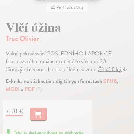
Prečítať ukážku
Vlčí úžina
Truc Olivier
Volné pokračování POSLEDNÍHO LAPONCE,
francouzského románu oceněného více než 20
žánrovými cenami. Jaro na dálném severu.
Čítať ďalej
↓
E-kniha na stiahnutie v digitálnych formátoch
EPUB
,
MOBI
a
PDF
?
7,70 €
Titul je dostupný ihneď na stiahnutie