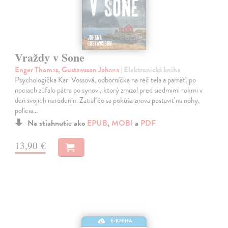
Vraždy v Sone
Enger Thomas, Gustawsson Johana
| Elektronická kniha
Psychologička Kari Vossová, odborníčka na reč tela a pamäť, po
nociach zúfalo pátra po synovi, ktorý zmizol pred siedmimi rokmi v
deň svojich narodenín. Zatiaľ čo sa pokúša znova postaviť na nohy,
polícia…
Na stiahnutie ako
EPUB
,
MOBI
a
PDF
13,90 €
E-KNIHA