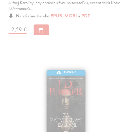
Južnej Karolíny, aby chránila slávnu spisovateľku, excentrickú Rosie
D'Antoniovú.…
Na stiahnutie ako
EPUB
,
MOBI
a
PDF
12,59 €
E-KNIHA