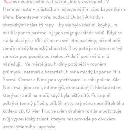
as neúprosného světla. Stín, který vás nepustí. V
Hammerfestu – městečku v nejsevernějším cípu Laponska na
břehu Barentsova moře, budoucí Dubaji Arktidy s
obrovskými nalezišti ropy – by vše bylo ideální, kdyby… tu
nežili laponští pastevci a jejich migrující stáda sobů. Když se
stáda plaví přes Vlčí úžinu na své letní pastviny, při nehodě
zemře mladý laponský chovatel. Brzy poté je nalezen mrtvý
starosta pod posvátnou skalou. A další podivná úmrtí
následují… Ve městě jsou hrdiny potápěči v ropném
průmyslu, nezmaři a hazardéři, hlavně mladý Laponec Nils
Sormi. Klemet a Nina jsou vyšetřovateli u sobí policie. Ale
Nina má i jinou roli, intimnější, dramatičtější: hledání otce,
který se ztratil na moři, když byla ještě dítě. Postupně
odkrývá temný příběh, příběh msty ve jménu nesmiřitelného
kodexu cti. Olivier Truc ve svém druhém románu potvrzuje
svůj vypravěčský talent, kterým nás provede po divokém
území severního Laponska.