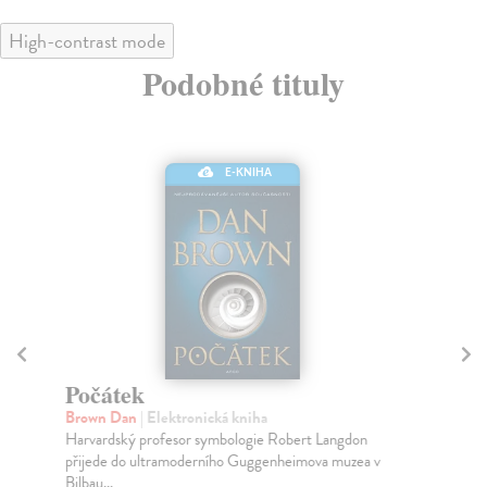
High-contrast mode
Podobné tituly
E-KNIHA
Počátek
M
Brown Dan
| Elektronická kniha
En
Harvardský profesor symbologie Robert Langdon
Kar
přijede do ultramoderního Guggenheimova muzea v
odh
Bilbau...