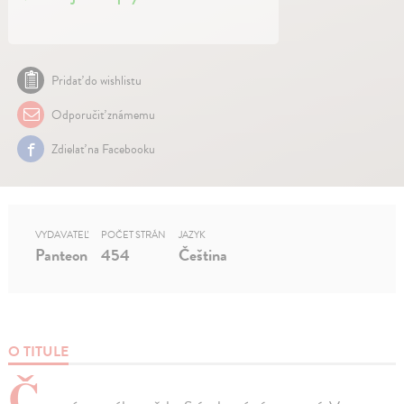
Pridať do wishlistu
Odporučiť známemu
Zdielať na Facebooku
VYDAVATEĽ
POČET STRÁN
JAZYK
Panteon
454
Čeština
O TITULE
Č