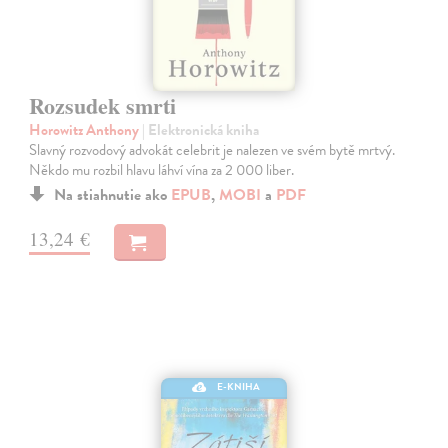
Rozsudek smrti
Horowitz Anthony
| Elektronická kniha
Slavný rozvodový advokát celebrit je nalezen ve svém bytě mrtvý.
Někdo mu rozbil hlavu láhví vína za 2 000 liber.
Na stiahnutie ako
EPUB
,
MOBI
a
PDF
13,24 €
E-KNIHA