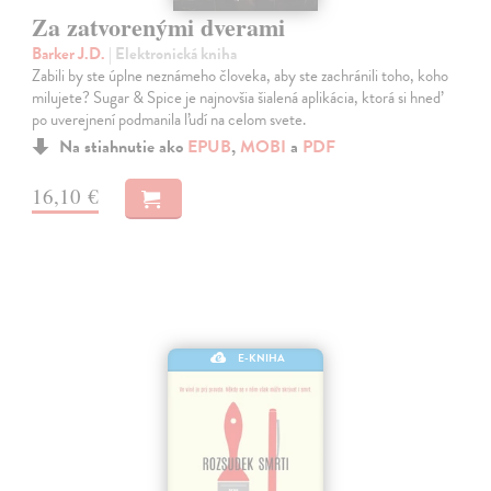
Za zatvorenými dverami
Barker J.D.
| Elektronická kniha
Zabili by ste úplne neznámeho človeka, aby ste zachránili toho, koho
milujete? Sugar & Spice je najnovšia šialená aplikácia, ktorá si hneď
po uverejnení podmanila ľudí na celom svete.
Na stiahnutie ako
EPUB
,
MOBI
a
PDF
16,10 €
E-KNIHA