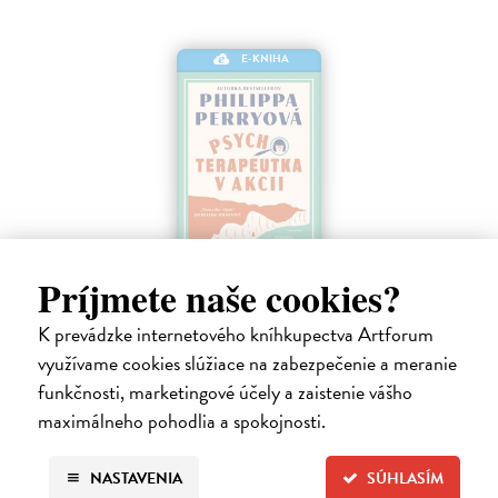
E-KNIHA
Príjmete naše cookies?
Psychoterapeutka v akcii
K prevádzke internetového kníhkupectva Artforum
Perryová Philippa
| Elektronická kniha
Mimoriadne zábavná detektívka od najobľúbenejšej britskej
využívame cookies slúžiace na zabezpečenie a meranie
terapeutky a autorky kníh Toto mali čítať naši rodičia a Toto by si mali
funkčnosti, marketingové účely a zaistenie vášho
prečítať všetci, ktorých máte radi. Keď sa pri útesoch Beachy Head
maximálneho pohodlia a spokojnosti.
nájde…
Na stiahnutie ako
EPUB
,
MOBI
a
PDF
NASTAVENIA
SÚHLASÍM