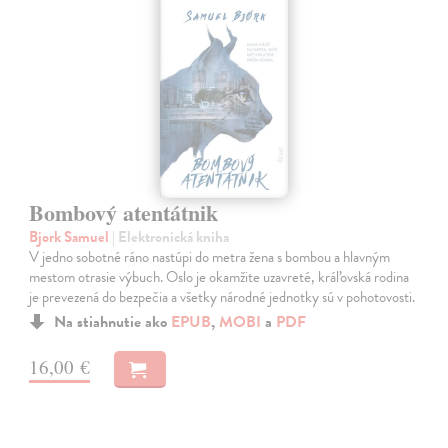
Bombový atentátnik
Bjork Samuel
| Elektronická kniha
V jedno sobotné ráno nastúpi do metra žena s bombou a hlavným
mestom otrasie výbuch. Oslo je okamžite uzavreté, kráľovská rodina
je prevezená do bezpečia a všetky národné jednotky sú v pohotovosti.
Na stiahnutie ako
EPUB
,
MOBI
a
PDF
16,00 €