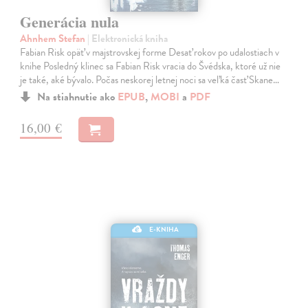
Generácia nula
Ahnhem Stefan
| Elektronická kniha
Fabian Risk opäť v majstrovskej forme Desať rokov po udalostiach v
knihe Posledný klinec sa Fabian Risk vracia do Švédska, ktoré už nie
je také, aké bývalo. Počas neskorej letnej noci sa veľká časť Skane…
Na stiahnutie ako
EPUB
,
MOBI
a
PDF
16,00 €
E-KNIHA