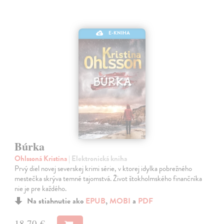
E-KNIHA
Búrka
Ohlssoná Kristina
| Elektronická kniha
Prvý diel novej severskej krimi série, v ktorej idylka pobrežného
mestečka skrýva temné tajomstvá. Život štokholmského finančníka
nie je pre každého.
Na stiahnutie ako
EPUB
,
MOBI
a
PDF
18,70 €