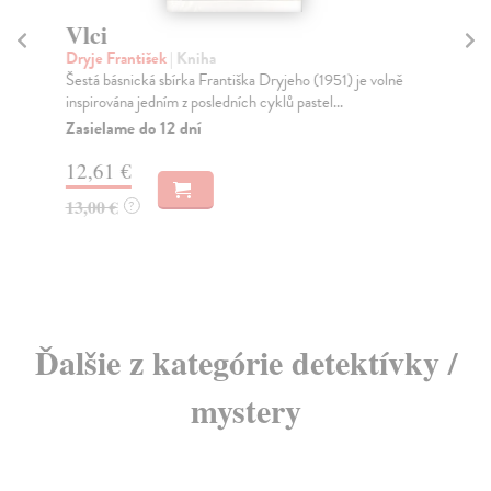
Vlci
Dryje František
| Kniha
Vl
Šestá básnická sbírka Františka Dryjeho (1951) je volně
Ki
inspirována jedním z posledních cyklů pastel...
Pra
Zasielame do 12 dní
býv
opl
12,61 €
13,00 €
?
6,
Ďalšie z kategórie detektívky /
mystery