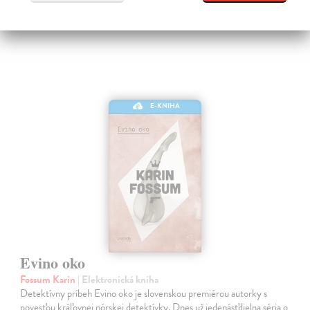
16,95 €
E-KNIHA
Evino oko
Fossum Karin
| Elektronická kniha
Detektívny príbeh Evino oko je slovenskou premiérou autorky s
povesťou kráľovnej nórskej detektívky. Dnes už jedenásťdielna séria o