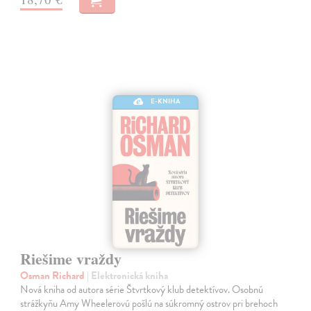
E-KNIHA
Riešime vraždy
Osman Richard
| Elektronická kniha
Nová kniha od autora série Štvrtkový klub detektívov. Osobnú
strážkyňu Amy Wheelerovú pošlú na súkromný ostrov pri brehoch