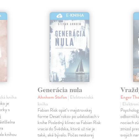
A
E-KNIHA
Generácia nula
Vražd
ická kniha
Ahnhem Stefan
| Elektronická
Enger Tho
ko je
kniha
| Elektron
orky s
Fabian Risk opäť v majstrovskej
Psychologi
j
forme Desať rokov po udalostiach v
odborníčka
ásťdielna
knihe Posledný klinec sa Fabian Risk
nociach zú
ra
vracia do Švédska, ktoré už nie je
zmizol pre
ala knihou
také, aké bývalo. Počas neskorej
svojich nar