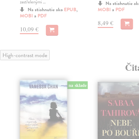
zastřelenými ...
Na stiahnutie a
Na stiahnutie ako
EPUB
,
MOBI
a
PDF
MOBI
a
PDF
8,49 €
10,09 €
High-contrast mode
Čit
na sklade