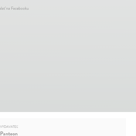
elať na Facebooku
VYDAVATEĽ
Panteon