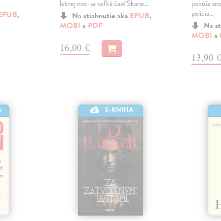
letnej noci sa veľká časť Skane…
pokúša zno
polícia…
EPUB
,
Na stiahnutie ako
EPUB
,
MOBI
a
PDF
Na st
MOBI
a
16,00 €
13,90 
A
E-KNIHA