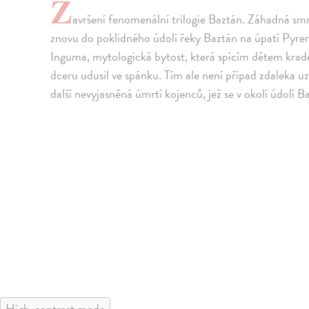
Z
avršení fenomenální trilogie Baztán. Záhadná sm
znovu do poklidného údolí řeky Baztán na úpatí Pyrene
Inguma, mytologická bytost, která spícím dětem krade
dceru udusil ve spánku. Tím ale není případ zdaleka u
další nevyjasněná úmrtí kojenců, jež se v okolí údolí B
High-contrast mode