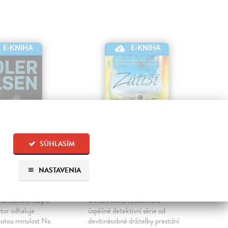
E-KNIHA
E-KNIHA
SÚHLASÍM
17
Zátiší
Lo
NASTAVENIA
Jussi
| Elektronická
Penny Louise
| Elektronická
Fre
kniha
kni
detektivní řady o
Úvodní kniha celosvětově
Upr
tor odhaluje
úspěšné detektivní série od
přij
utou minulost Na
devítinásobné držitelky prestižní
Irsk