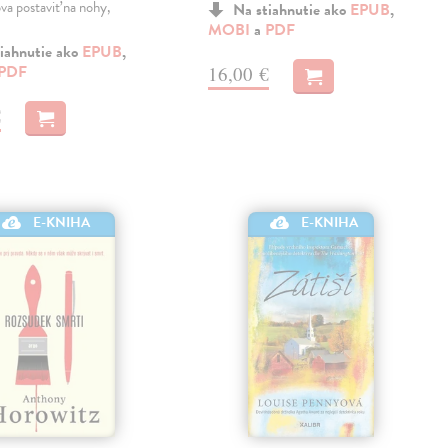
va postaviť na nohy,
Na stiahnutie ako
EPUB
,
MOBI
a
PDF
iahnutie ako
EPUB
,
PDF
16,00 €
€
E-KNIHA
E-KNIHA