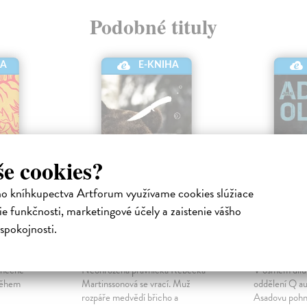
Podobné tituly
E-KNIHA
HA
še cookies?
ho kníhkupectva Artforum využívame cookies slúžiace
e funkčnosti, marketingové účely a zaistenie vášho
Oběť Molochovi
Oběť 21
spokojnosti.
cká kniha
Larssonová Asa
| Elektronická
Adler-Olsen 
 situaci,
kniha
kniha
dinečné
Neohrožená právnička Rebecka
V osmém dílu 
během
Martinssonová se vrací. Muž
oddělení Q au
rozpáře medvědí břicho a
Asadovu pohn