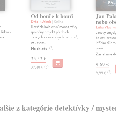
i
Od bouře k bouři
Jan Pal
nebo ob
Drábik Jakub
| Kniha
r
Rozsáhlá kolektivní monografie,
Liška Vladim
 Jiskra v
společný projekt předních
Janovy smysly 
ění
českých a slovenských historiků,
bolest, prostu
se v roce...
ležícím tělem
paniku...
Na sklade
?
Zasielame d
35,53 €
9,69 €
37,40 €
?
9,99 €
?
alšie z kategórie detektívky / myste