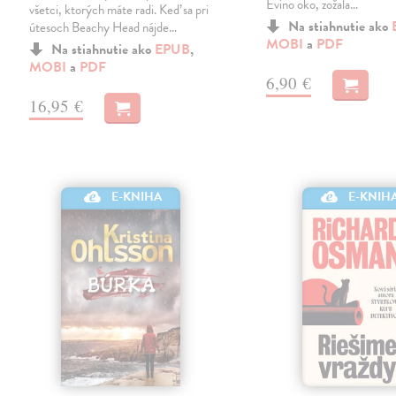
Evino oko, zožala…
všetci, ktorých máte radi. Keď sa pri
Na stiahnutie ako
útesoch Beachy Head nájde…
MOBI
a
PDF
Na stiahnutie ako
EPUB
,
MOBI
a
PDF
6,90 €
16,95 €
E-KNIHA
E-KNIH