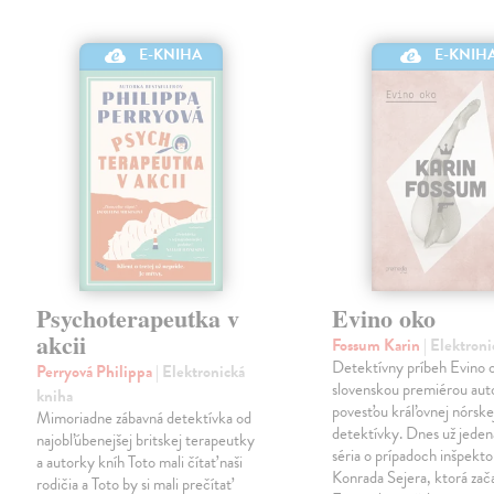
E-KNIHA
E-KNIH
Psychoterapeutka v
Evino oko
akcii
Fossum Karin
| Elektron
Detektívny príbeh Evino o
Perryová Philippa
| Elektronická
slovenskou premiérou aut
kniha
povesťou kráľovnej nórske
Mimoriadne zábavná detektívka od
detektívky. Dnes už jeden
najobľúbenejšej britskej terapeutky
séria o prípadoch inšpekto
a autorky kníh Toto mali čítať naši
Konrada Sejera, ktorá zač
rodičia a Toto by si mali prečítať