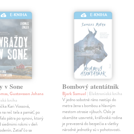
E-KNIHA
E-KNIHA
y v Sone
Bombový atentátnik
mas, Gustawsson Johana
Bjork Samuel
| Elektronická kniha
V jedno sobotné ráno nastúpi do
ická kniha
metra žena s bombou a hlavným
čka Kari Vossová,
mestom otrasie výbuch. Oslo je
 na reč tela a pamäť, po
okamžite uzavreté, kráľovská rodina
falo pátra po synovi, ktorý
je prevezená do bezpečia a všetky
d siedmimi rokmi v deň
národné jednotky sú v pohotovosti.
odenín. Zatiaľ čo sa