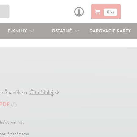
0 ks
E-KNIHY
OSTATNÉ
DAROVACIE KARTY
 ve Španělsku.
Čítať ďalej
↓
PDF
?
dať do wishlistu
oručiť známemu