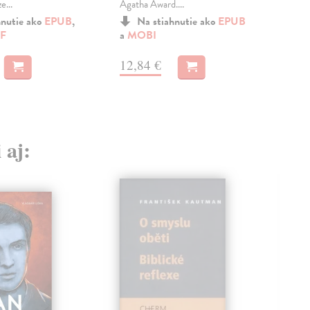
e...
Agatha Award....
dom
hnutie ako
EPUB
,
Na stiahnutie ako
EPUB
F
a
MOBI
MO
12,84 €
13
 aj: