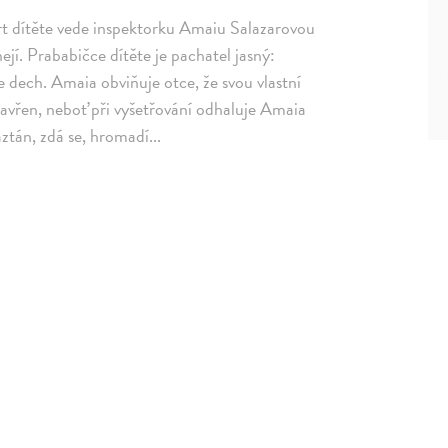
rt dítěte vede inspektorku Amaiu Salazarovou
jí. Prababičce dítěte je pachatel jasný:
 dech. Amaia obviňuje otce, že svou vlastní
zavřen, neboť při vyšetřování odhaluje Amaia
aztán, zdá se, hromadí...