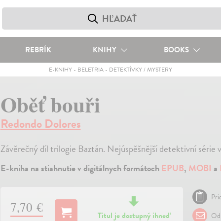
REBRÍK
KNIHY
BOOKS
E-KNIHY
-
BELETRIA
-
DETEKTÍVKY / MYSTERY
Oběť bouři
Redondo Dolores
Závěrečný díl trilogie Baztán. Nejúspěšnější detektivní série
E-kniha na stiahnutie v digitálnych formátoch
EPUB
,
MOBI
a
Pri
7,70 €
Titul je dostupný ihneď
Odp