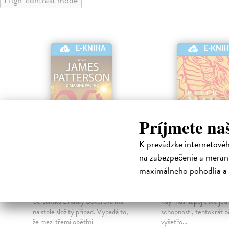
E-KNIHA
E-KNI
Príjmete na
K prevádzke internetové
na zabezpečenie a merani
20. Oběť
Čtvrtá oběť
maximálneho pohodlia a 
Patterson James
| Elektronická
May Peter
| Elektroni
kniha
Margaret se opět ocitá v
Seržantka Lindsay Boxerová má
kdy musí zapojit své je
í
na stole složitý případ. Vypadá to,
schopnosti, tentokrát 
že mezi třemi oběťmi
vyšetřo...