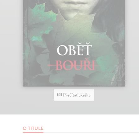
Prečítať ukážku
O TITULE