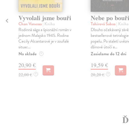
Vyvolali jsme bouři
Nebe po bouř
Chan Vanessa
| Kniha
Tahirová Sabaa
| Kniha
Rodinná sága a špionážní román v
Dlouho očekávaný závě
jednom Malajsko 1945. Rodina
bestsellerové tetralogie
Cecily Alcantarové je v zoufalé
popelu. Po staletí uvězn
situac...
džinové útočí a...
Na sklade
Zasielame do 12 dní
?
20,90 €
19,59 €
22,00 €
20,20 €
?
?
Ď