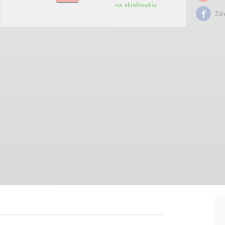
na stiahnutie
Zdi