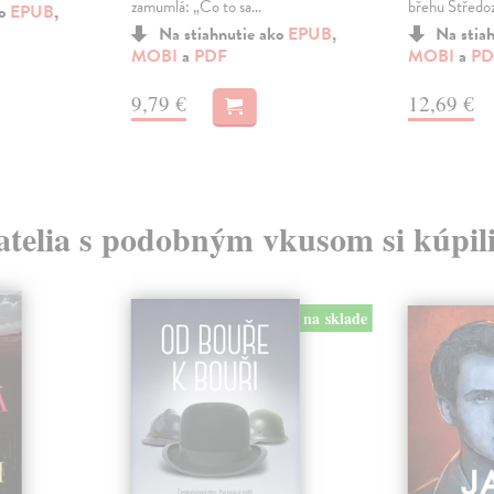
zamumlá: „Co to sa...
břehu Středoz
ko
EPUB
,
Na stiahnutie ako
EPUB
,
Na stia
MOBI
a
PDF
MOBI
a
PD
9,79 €
12,69 €
atelia s podobným vkusom si kúpili
na sklade