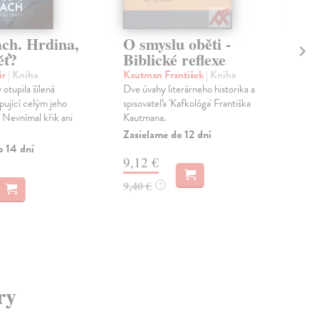
ach. Hrdina,
O smyslu oběti -
Ch
ěť?
Biblické reflexe
Ska
Poví
ír
| Kniha
Kautman František
| Kniha
nech
otupila šílená
Dve úvahy literárneho historika a
deb
pující celým jeho
spisovateľa 'Kafkológa' Františka
proz
. Nevnímal křik ani
Kautmana.
Na 
Zasielame do 12 dní
o 14 dní
13
9,12 €
14,
9,40 €
?
ry