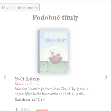
High-contrast mode
Podobné tituly
Svět Edeny
S
Moebius
| Kniha
Eis
Moebius (vlastním jménem Jean Giraud) byl jednou z
Pře
nejjasnějších hvězd francouzského komiksu, jestli...
pro
Zasielame do 12 dní
Za
43,26 €
27