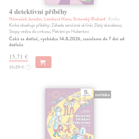
4 detektivní příběhy
Němeček Jaroslav, Lamková Hana, Svitavský Richard
| Kniha
Kniha obsahuje příběhy: Záhada zamčené skříně; Zlatý skarabeus;
Stopy vedou do cirkusu; Pátrání po Hubertovi
Čaká sa dotlač, vychádza 14.8.2026, zasielame do 7 dní od
dotlače
15,71 €
16,20 €
?
novinka