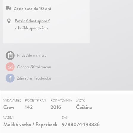
Zasielame do 10 dní
Pozrieť dostupnosť
v kníhkupectvách
Pridať do wishlistu
Odporučiť známemu
Zdielať na Facebooku
VYDAVATEĽ
POČET STRÁN
ROK VYDANIA
JAZYK
Crew
142
2016
Čeština
VÄZBA
EAN
Mäkká väzba / Paperback
9788074493836