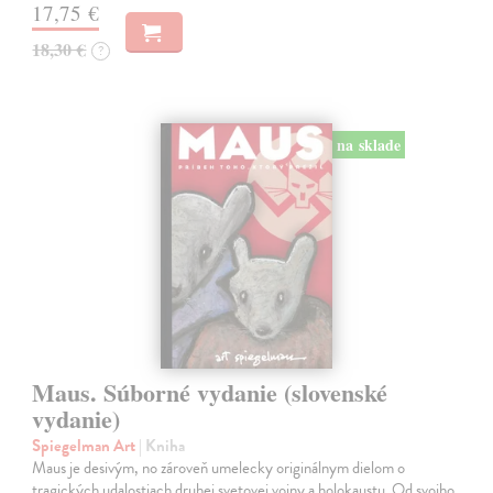
17,75 €
18,30 €
?
na sklade
Maus. Súborné vydanie (slovenské
vydanie)
Spiegelman Art
| Kniha
Maus je desivým, no zároveň umelecky originálnym dielom o
tragických udalostiach druhej svetovej vojny a holokaustu. Od svojho