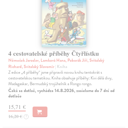
4 cestovatelské příběhy Čtyřlístku
Němeček Jaroslav, Lamková Hana, Poborák Jiří, Svitalský
Richard, Svitalský Slavomír
| Kniha
Z edice „4 příběhy“ jsme připravili novou knihu tentokrát s
cestovatelskou tematikou. Kniha obsahuje příběhy: Kivi dělá divy,
Madagaskar, Bermudský trojúhelník a Rongo rongo.
Čaká sa dotlač, vychádza 14.8.2026, zasielame do 7 dní od
dotlače
15,71 €
16,20 €
?