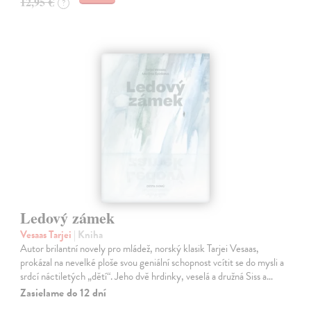
12,95 €
?
Ledový zámek
Vesaas Tarjei
| Kniha
Autor brilantní novely pro mládež, norský klasik Tarjei Vesaas,
prokázal na nevelké ploše svou geniální schopnost vcítit se do mysli a
srdcí náctiletých „dětí“. Jeho dvě hrdinky, veselá a družná Siss a…
Zasielame do 12 dní