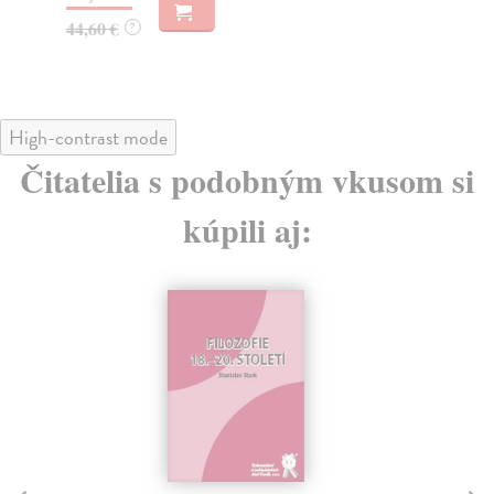
44,60 €
28
?
High-contrast mode
Čitatelia s podobným vkusom si
kúpili aj: