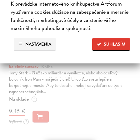
K prevádzke internetového kníhkupectva Artforum
využívame cookies slúžiace na zabezpečenie a meranie
funkčnosti, marketingové účely a zaistenie vášho
maximálneho pohodlia a spokojnosti.
NASTAVENIA
SÚHLASÍM
Iron Man. Nikdy sa nevzdáva
kolektív autorov
| Kniha
Tony Stark - či už ako miliardár a vynálezca, alebo ako oceľový
bojovník Iron Man - má jediný cieľ: Urobiť zo sveta lepšie a
bezpečnejšie miesto. Aby to dosiahol, nebojí sa vydať ani do tých
najnebezpečnejších…
Na sklade
?
9,45 €
9,95 €
?