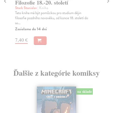
Filozofie 18.-20. století
L
Stark Stanislav
| Kniha
Št
Tato kniha má být pomůckou pro studium dějin
Edu
filosofie pozdního novověku, od konce 18. století do
zpr
so...
Na
Zasielame do 14 dní
16
7,40 €
16
Ďalšie z kategórie komiksy
na sklade