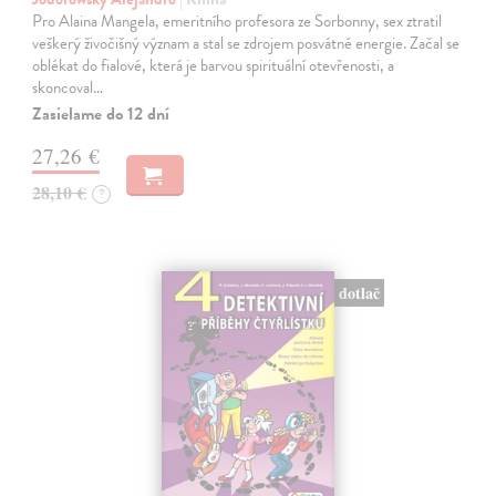
Pro Alaina Mangela, emeritního profesora ze Sorbonny, sex ztratil
veškerý živočišný význam a stal se zdrojem posvátné energie. Začal se
oblékat do fialové, která je barvou spirituální otevřenosti, a
skoncoval…
Zasielame do 12 dní
27,26 €
28,10 €
?
dotlač