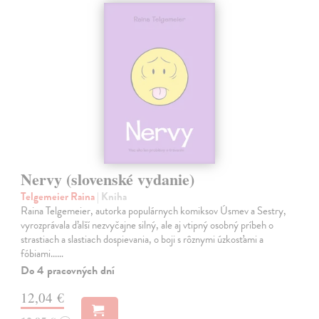
Nervy (slovenské vydanie)
Telgemeier Raina
| Kniha
Raina Telgemeier, autorka populárnych komiksov Úsmev a Sestry,
vyrozprávala ďalší nezvyčajne silný, ale aj vtipný osobný príbeh o
strastiach a slastiach dospievania, o boji s rôznymi úzkosťami a
fóbiami...…
Do 4 pracovných dní
12,04 €