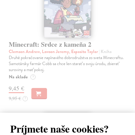
Minecraft: Srdce z kameňa 2
Clemson Andrew, Lawson Jeremy, Esposito Taylor
| Kniha
Druhé pokračovanie napínavého dobrodružstva zo sveta Minecraftu.
Samotársky farmár Cobb sa chce len starať o svoju úrodu, zbierať
suroviny a mať pokoj.
Na sklade
?
9,45 €
9,95 €
?
na sklade
Príjmete naše cookies?