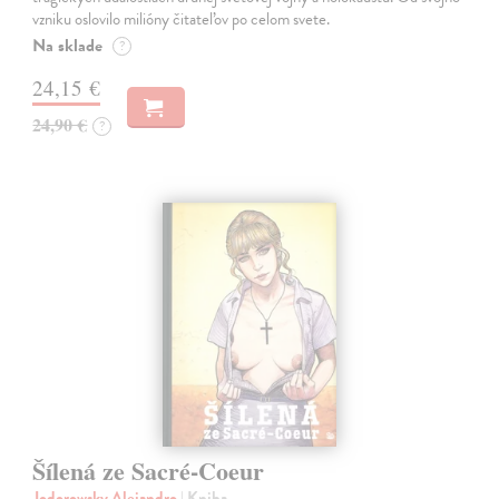
vzniku oslovilo milióny čitateľov po celom svete.
Na sklade
?
24,15 €
24,90 €
?
Šílená ze Sacré-Coeur
Jodorowsky Alejandro
| Kniha