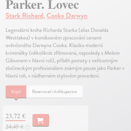
Parker. Lovec
Stark Richard
,
Cooke Darwyn
Legendární kniha Richarda Starka (alias Donalda
Westlakea) v komiksovém zpracování cenami
ověnčeného Darwyna Cooka. Klasika moderní
kriminálky (několikrát zfilmovaná, naposledy s Melem
Gibsonem v hlavní roli), příběh pomsty s nelítostným
zločineckým profesionálem známým pouze jako Parker v
hlavní roli, v nádherném stylovém provedení.
Kúpiť
Rezervovať v kníhkupectve
23,72 €
24,45 €
?