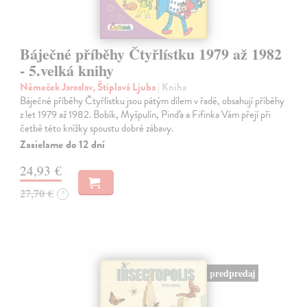
Báječné příběhy Čtyřlístku 1979 až 1982
- 5.velká knihy
Němeček Jaroslav, Štíplová Ljuba
| Kniha
Báječné příběhy Čtyřlístku jsou pátým dílem v řadě, obsahují příběhy
z let 1979 až 1982. Bobík, Myšpulín, Pinďa a Fifinka Vám přejí při
četbě této knížky spoustu dobré zábavy.
Zasielame do 12 dní
24,93 €
27,70 €
?
predpredaj