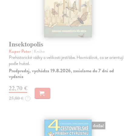
Insektopolis
Kuper Peter
| Kniha
Prehistorické vážky o velikosti jestřába. Hovniválové, co se orientují
podle hvězd.
Predpredaj, vychádza 19.8.2026, zasielame do 7 dní od
vydania
22,70 €
25,80 €
?
dotlač