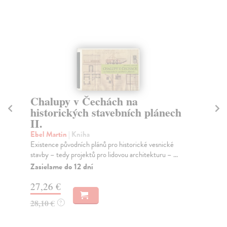
Chalupy v Čechách na
D
historických stavebních plánech
Fri
II.
Dru
mat
Ebel Martin
| Kniha
Na
Existence původních plánů pro historické vesnické
stavby – tedy projektů pro lidovou architekturu – ...
20
Zasielame do 12 dní
21
27,26 €
28,10 €
?