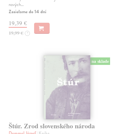
nových…
Zasielame do 14 dní
19,39 €
19,99 €
?
na sklade
Štúr. Zrod slovenského národa
Demmel József
| Kniha