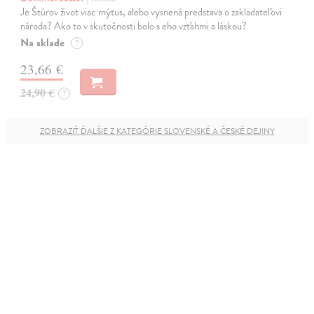
Je Štúrov život viac mýtus, alebo vysnená predstava o zakladateľovi
národa? Ako to v skutočnosti bolo s eho vzťahmi a láskou?
Na sklade
?
23,66 €
24,90 €
?
ZOBRAZIŤ ĎALŠIE Z KATEGÓRIE SLOVENSKÉ A ČESKÉ DEJINY