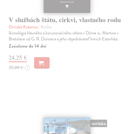
V službách štátu, cirkvi, vlastného rodu
Orviská Katarína
| Kniha
Ikonológia hlavného a korunovačného oltára v Dóme sv. Martina v
Bratislave od G. R. Donnera a jeho objednávateľ Imrich Esterházi.
Zasielame do 14 dní
24,25 €
25,00 €
?
novinka