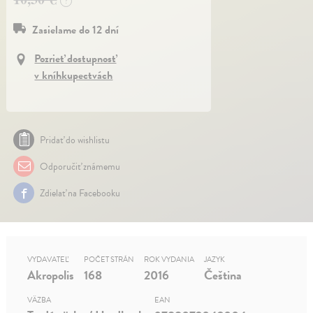
?
Zasielame do 12 dní
Pozrieť dostupnosť
v kníhkupectvách
Pridať do wishlistu
Odporučiť známemu
Zdielať na Facebooku
VYDAVATEĽ
POČET STRÁN
ROK VYDANIA
JAZYK
Akropolis
168
2016
Čeština
VÄZBA
EAN