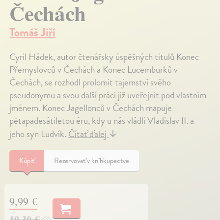
Čechách
Tomáš Jiří
Cyril Hádek, autor čtenářsky úspěšných titulů Konec
Přemyslovců v Čechách a Konec Lucemburků v
Čechách, se rozhodl prolomit tajemství svého
pseudonymu a svou další práci již uveřejnit pod vlastním
jménem. Konec Jagellonců v Čechách mapuje
pětapadesátiletou éru, kdy u nás vládli Vladislav II. a
jeho syn Ludvík.
Čítať ďalej
↓
Kúpiť
Rezervovať v kníhkupectve
9,99 €
10,30 €