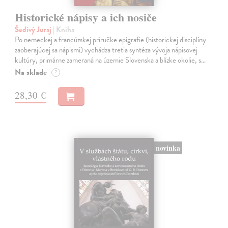
Historické nápisy a ich nosiče
Šedivý Juraj
| Kniha
Po nemeckej a francúzskej príručke epigrafie (historickej disciplíny
zaoberajúcej sa nápismi) vychádza tretia syntéza vývoja nápisovej
kultúry, primárne zameraná na územie Slovenska a blízke okolie, s…
Na sklade
?
28,30 €
novinka