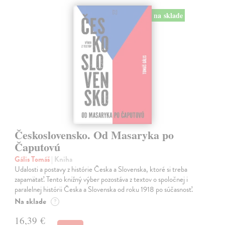
na sklade
Československo. Od Masaryka po
Čaputovú
Gális Tomáš
| Kniha
Udalosti a postavy z histórie Česka a Slovenska, ktoré si treba
zapamätať. Tento knižný výber pozostáva z textov o spoločnej i
paralelnej histórii Česka a Slovenska od roku 1918 po súčasnosť.
Na sklade
?
16,39 €