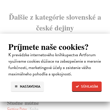
Ďalšie z kategórie slovenské a
české dejiny
Príjmete naše cookies?
na sklade
K prevádzke internetového kníhkupectva Artforum
využívame cookies slúžiace na zabezpečenie a meranie
funkčnosti, marketingové účely a zaistenie vášho
maximálneho pohodlia a spokojnosti.
NASTAVENIA
SÚHLASÍM
Studne mútne
Getting Peter
| Kniha