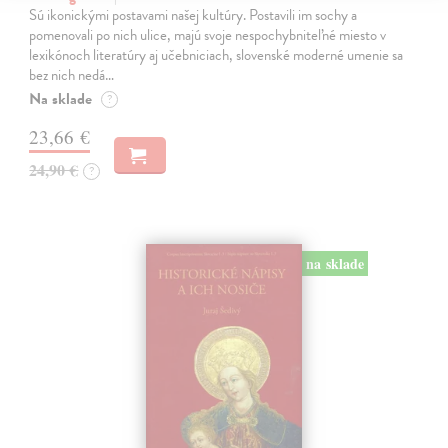
Sú ikonickými postavami našej kultúry. Postavili im sochy a
pomenovali po nich ulice, majú svoje nespochybniteľné miesto v
lexikónoch literatúry aj učebniciach, slovenské moderné umenie sa
bez nich nedá…
Na sklade
?
23,66 €
24,90 €
?
na sklade