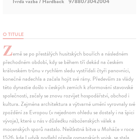
Tvrdá väzba / Hardback
9788073042004
O TITULE
Z
emě se po přestálých husitských bouřích a následném
přechodném období, kdy se během tří dekád na českém
královském trůnu v rychlém sledu vystřídali čtyři panovníci,
konečně nadechla a začala hojit své rány. Především za vlády
této dynastie došlo v českých zemích k zformování stavovské
společnosti, začaly se znovu rozvíjet hospodářství, obchod i
kultura. Zejména architektura a výtvarné umění vyrovnaly své
zpoždění za Evropou (v nejednom ohledu se dostaly i na špici
vývoje), které u nás v důsledku náboženských válek a
mocenských sporů nastalo. Nešťastná bitva u Moháče v roce
1526, kde Ludvík podlehl přesile osmanských vojsk, se stala