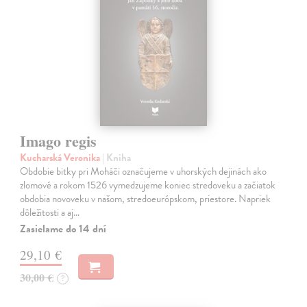
Imago regis
Kucharská Veronika
| Kniha
Obdobie bitky pri Moháči označujeme v uhorských dejinách ako
zlomové a rokom 1526 vymedzujeme koniec stredoveku a začiatok
obdobia novoveku v našom, stredoeurópskom, priestore. Napriek
dôležitosti a aj…
Zasielame do 14 dní
29,10 €
30,00 €
?