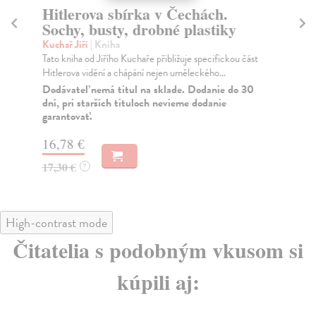
Hitlerova sbírka v Čechách.
Hi
Sochy, busty, drobné plastiky
Ob
Kuchař Jiří
| Kniha
Kuc
Tato kniha od Jiřího Kuchaře přibližuje specifickou část
Od 
Hitlerova vidění a chápání nejen uměleckého...
Tře
Dodávateľ nemá titul na sklade. Dodanie do 30
Do
dní, pri starších tituloch nevieme dodanie
dní
garantovať.
gar
16,78 €
18
17,30 €
18
?
High-contrast mode
Čitatelia s podobným vkusom si
kúpili aj: