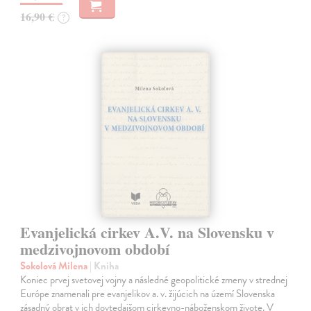
16,90 €
?
Evanjelická cirkev A.V. na Slovensku v
medzivojnovom období
Sokolová Milena
| Kniha
Koniec prvej svetovej vojny a následné geopolitické zmeny v strednej
Európe znamenali pre evanjelikov a. v. žijúcich na území Slovenska
zásadný obrat v ich dovtedajšom cirkevno-náboženskom živote. V