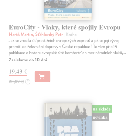
EuroCity - Vlaky, které spojily Evropu
Harák Martin, Šťáhlavský Petr
| Kniha
Jak se zrodila síť prestižních evropských expresů a jak se její vývoj
promítl do železniční dopravy v České republice? To vám přiblíží
publikace o historii evropské sítě komfortních mezinárodních vlaků,…
Zasielame do 10 dní
19,43 €
20,89 €
?
na sklade
novinka