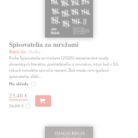
Spisovatelia za mrežami
Bábik Ján
| Kniha
Kniha Spisovatelia za mrežami (2026) zaznamenáva osudy
slovenských literátov, prekladateľov a novinárov, ktorí boli v 50.
rokoch minulého storočia väznení. Boli medzi nimi špičkoví
spisovatelia, ďalší…
Na sklade
?
23,40 €
26,00 €
?