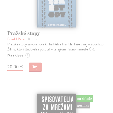
Pražské stopy
Frankl Peter
| Kniha
Pražské stopy sa volá nová kniha Petra Frankla. Píše v nej o židoch zo
Žiliny, ktorí študovali a pôsobili v terajšom hlavnom meste ČR.
Na sklade
?
20,00 €
na sklade
novinka