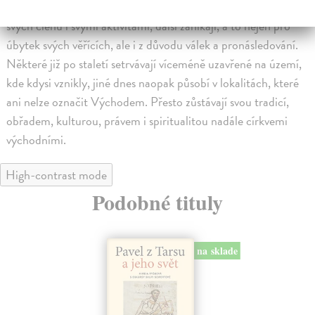
jejich aktuální stav (2016). Mnohé z nich rostou počtem
svých členů i svými aktivitami, další zanikají, a to nejen pro
úbytek svých věřících, ale i z důvodu válek a pronásledování.
Některé již po staletí setrvávají víceméně uzavřené na území,
kde kdysi vznikly, jiné dnes naopak působí v lokalitách, které
ani nelze označit Východem. Přesto zůstávají svou tradicí,
obřadem, kulturou, právem i spiritualitou nadále církvemi
východními.
High-contrast mode
Podobné tituly
na sklade