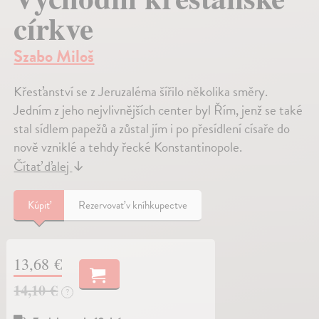
církve
Szabo Miloš
Křesťanství se z Jeruzaléma šířilo několika směry.
Jedním z jeho nejvlivnějších center byl Řím, jenž se také
stal sídlem papežů a zůstal jím i po přesídlení císaře do
nově vzniklé a tehdy řecké Konstantinopole.
Čítať ďalej
↓
Kúpiť
Rezervovať v kníhkupectve
13,68 €
14,10 €
?