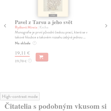
Pavel z Tarsu a jeho svět
N
Ryšková Mireia
| Kniha
Kos
Monografie je první původní českou prací, která se v
Kdo
takové hloubce a takovém rozsahu zabývá jednou ...
Na
Na sklade
?
17
19,11 €
17
19,70 €
?
High-contrast mode
Čitatelia s podobným vkusom si