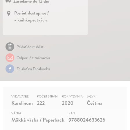
Zasielame do 12 dní
Pozrieť dostupnosť
v kníhkupectvách
Pridať do wishlistu
Odporučiť známemu
Zdielať na Facebooku
VYDAVATEĽ
POČET STRÁN
ROK VYDANIA
JAZYK
Karolinum
222
2020
Čeština
VÄZBA
EAN
Mäkká väzba / Paperback
9788024633626