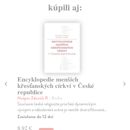
kúpili aj:
Encyklopedie menších
S
křesťanských církví v České
Ko
republice
k
Nešpor Zdeněk R.
| Kniha
Am
Současná česká religiozita prochází dynamickým
Kni
vývojem a náboženská scéna je natolik diverzifikovaná...
kře
Kol
Zasielame do 12 dní
Za
8,92 €