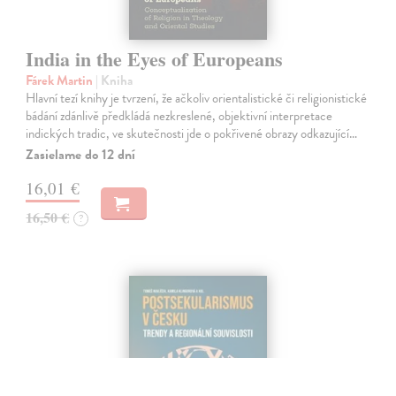
India in the Eyes of Europeans
Fárek Martin
| Kniha
Hlavní tezí knihy je tvrzení, že ačkoliv orientalistické či religionistické
bádání zdánlivě předkládá nezkreslené, objektivní interpretace
indických tradic, ve skutečnosti jde o pokřivené obrazy odkazující…
Zasielame do 12 dní
16,01 €
16,50 €
?