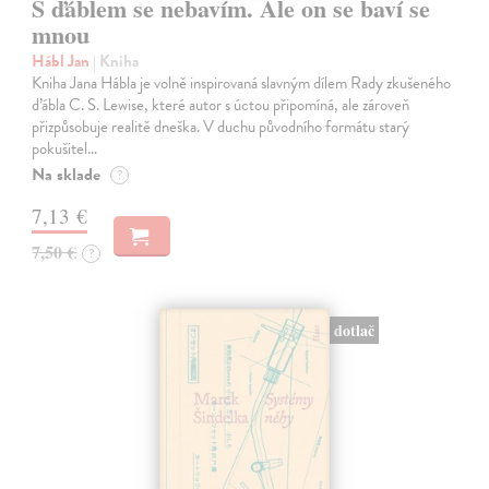
S ďáblem se nebavím. Ale on se baví se
mnou
Hábl Jan
| Kniha
Kniha Jana Hábla je volně inspirovaná slavným dílem Rady zkušeného
ďábla C. S. Lewise, které autor s úctou připomíná, ale zároveň
přizpůsobuje realitě dneška. V duchu původního formátu starý
pokušitel…
Na sklade
?
7,13 €
7,50 €
?
dotlač