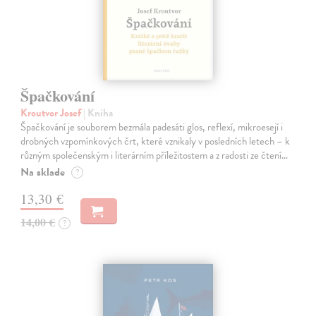
Špačkování
Kroutvor Josef
| Kniha
Špačkování je souborem bezmála padesáti glos, reflexí, mikroesejí i
drobných vzpomínkových črt, které vznikaly v posledních letech – k
různým společenským i literárním příležitostem a z radosti ze čtení…
Na sklade
?
13,30 €
14,00 €
?