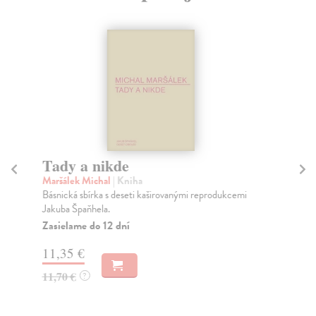
Tady a nikde
Ta
Maršálek Michal
| Kniha
Be
Básnická sbírka s deseti kaširovanými reprodukcemi
Od 
Jakuba Špaňhela.
až 
Zasielame do 12 dní
Na
11,35 €
15
11,70 €
16
?