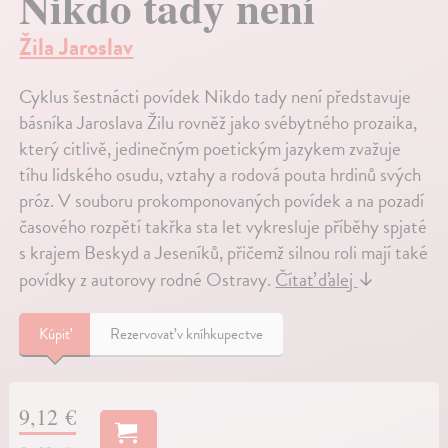
Nikdo tady není
Žila Jaroslav
Cyklus šestnácti povídek Nikdo tady není představuje
básníka Jaroslava Žilu rovněž jako svébytného prozaika,
který citlivě, jedinečným poetickým jazykem zvažuje
tíhu lidského osudu, vztahy a rodová pouta hrdinů svých
próz. V souboru prokomponovaných povídek a na pozadí
časového rozpětí takřka sta let vykresluje příběhy spjaté
s krajem Beskyd a Jeseníků, přičemž silnou roli mají také
povídky z autorovy rodné Ostravy.
Čítať ďalej
↓
Kúpiť
Rezervovať v kníhkupectve
9,12 €