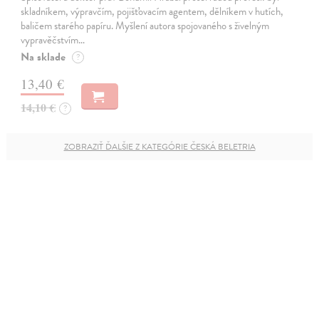
skladníkem, výpravčím, pojišťovacím agentem, dělníkem v hutích,
baličem starého papíru. Myšlení autora spojovaného s živelným
vypravěčstvím…
Na sklade
?
13,40 €
14,10 €
?
ZOBRAZIŤ ĎALŠIE Z KATEGÓRIE ČESKÁ BELETRIA