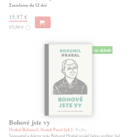
Zasielame do 12 dní
15,57 €
17,30 €
?
na sklade
Bohové jste vy
Hrabal Bohumil, Hošek Pavel (ed.)
| Kniha
Spisovatel a doktor práv Bohumil Hrabal prošel řadou profesí: byl