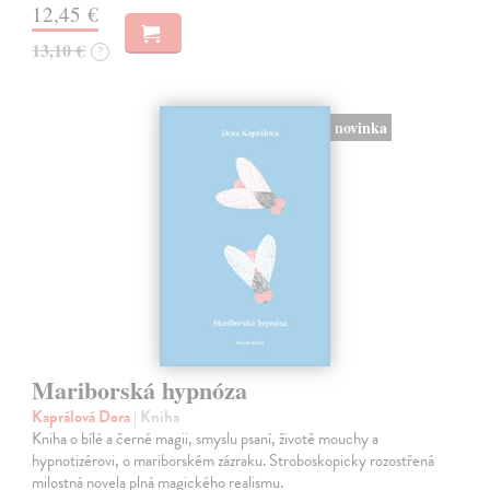
12,45 €
13,10 €
?
novinka
Mariborská hypnóza
Kaprálová Dora
| Kniha
Kniha o bílé a černé magii, smyslu psaní, životě mouchy a
hypnotizérovi, o mariborském zázraku. Stroboskopicky rozostřená
milostná novela plná magického realismu.