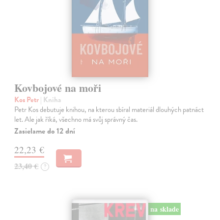
Kovbojové na moři
Kos Petr
| Kniha
Petr Kos debutuje knihou, na kterou sbíral materiál dlouhých patnáct
let. Ale jak říká, všechno má svůj správný čas.
Zasielame do 12 dní
22,23 €
23,40 €
?
na sklade