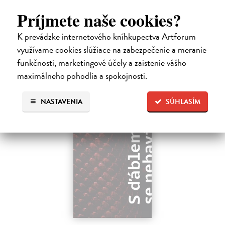
napsaných francouzsky, vychází v českém překladu Anny
Príjmete naše cookies?
Kareninové. Vydávání Kunderových románů v českém jazyce se
uzavírá.
K prevádzke internetového kníhkupectva Artforum
Na sklade
?
využívame cookies slúžiace na zabezpečenie a meranie
14,73 €
funkčnosti, marketingové účely a zaistenie vášho
15,50 €
maximálneho pohodlia a spokojnosti.
?
NASTAVENIA
SÚHLASÍM
na sklade