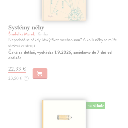
Systémy něhy
Šindelka Marek
| Kniha
Nepodobá se někdy lidský život mechanismu? A kolik něhy se může
skrývat ve stroji?
Čaká sa dotlač, vychádza 1.9.2026, zasielame do 7 dní od
dotlače
22,33 €
23,50 €
?
na sklade