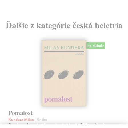
Ďalšie z kategórie česká beletria
na sklade
Pomalost
Kundera Milan
| Kniha
Pomalost, chronologicky první ze čtyř románů Milana Kundery