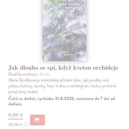
Jak dlouho se spí, když kvetou orchideje
Škrdlíková Marie
| Kniha
Marie Škrdlíková je mimořádný přírodní úkaz. Její povídky voní
půdou, kořeny, stonky, listy i květy a rozrůstají se v louku, po které
putují stíny mraků.
Čaká sa dotlač, vychádza 31.8.2026, zasielame do 7 dní od
dotlače
9,99 €
10,30 €
?