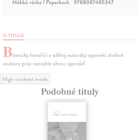
Mäkká väzba / Paperback
9788087485347
O TITULE
B
ásnicky hovořící a sdělný autorský vypravěč dodává
souboru próz nezvykle silnou výpověď.
High-contrast mode
Podobné tituly