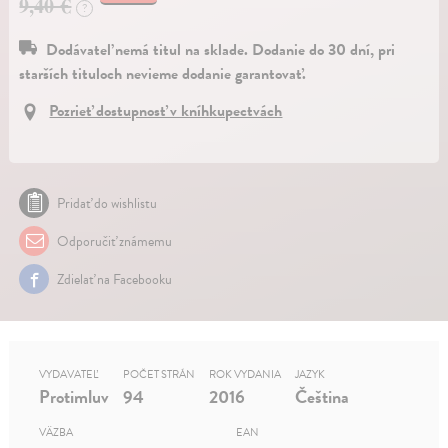
9,40 €
?
Dodávateľ nemá titul na sklade. Dodanie do 30 dní, pri
starších tituloch nevieme dodanie garantovať.
Pozrieť dostupnosť v kníhkupectvách
Pridať do wishlistu
Odporučiť známemu
Zdielať na Facebooku
VYDAVATEĽ
POČET STRÁN
ROK VYDANIA
JAZYK
Protimluv
94
2016
Čeština
VÄZBA
EAN