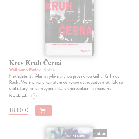
Krev Kruh Černá
Wollmann Radek
| Kniha
Nakladatelství Alarm vydává druhou prozaickou knihu. Kniha od
Radka Wollmanna je návratem do konce devadesátých let, kdy se
subkultury po svém vypořádávaly s porevolučním chaosem.
Na sklade
?
18,80 €
dotlač