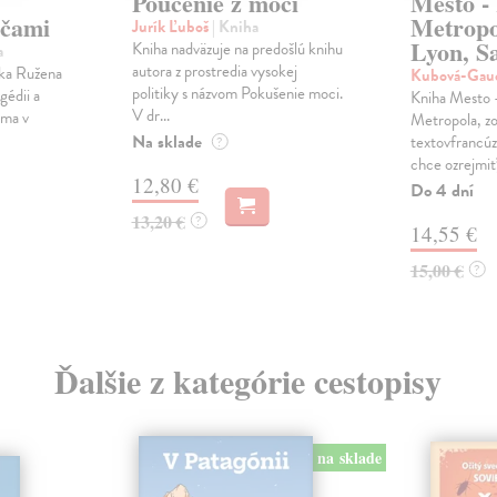
Poučenie z moci
Mesto - 
očami
Metropo
Jurík Ľuboš
| Kniha
Lyon, S
Kniha nadväzuje na predošlú knihu
a
autora z prostredia vysokej
tka Ružena
Kubová-Gau
politiky s názvom Pokušenie moci.
gédii a
Kniha Mesto 
V dr...
ama v
Metropola, zo
Na sklade
textovfrancúz
?
chce ozrejmiť,
12,80 €
Do 4 dní
13,20 €
?
14,55 €
15,00 €
?
Ďalšie z kategórie cestopisy
na sklade