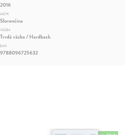
2016
JAZYK
Slovenčina
VÄZBA
Tvrdá väzba / Hardback
EAN
9788096725632
na sklade