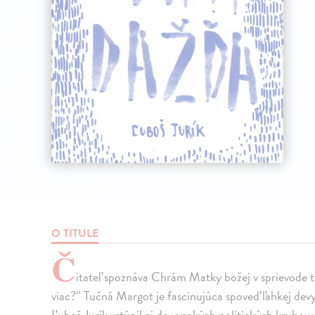
O TITULE
Č
itateľ spoznáva Chrám Matky božej v sprievode tu
viac?“ Tučná Margot je fascinujúca spoveď ľahkej devy
Ľuboš Jurík vstúpil aj do vysokých politických kruhov