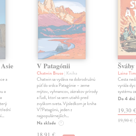
 Asie
V Patagónii
Šváby
Chatwin Bruce
| Kniha
Laine Ti
áce a
Chatwin sa vydáva na dobrodružnú
Cesta nedá
púť do srdca Patagónie – zeme
vyráža dyc
nu a
mýtov, vyhnancov, zázrakov prírody
systému zaž
la
a ľudí, ktorí sa sem utiahli pred
Do 4 dní
terý
zvyškom sveta. Výsledkom je kniha
Střední
V?Patagónii, jeden z
19,30 
ní…
najpopulárnejších…
19,90 €
Na sklade
?
18,91 €