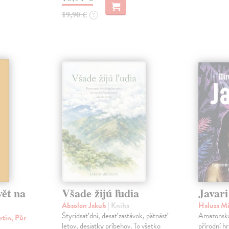
19,90 €
?
vět na
Všade žijú ľudia
Javari
Absolon Jakub
| Kniha
Haluza Mi
Štyridsať dní, desať zastávok, pätnásť
Amazonská 
rtin, Půr
letov, desiatky príbehov. To všetko
přírodní hr