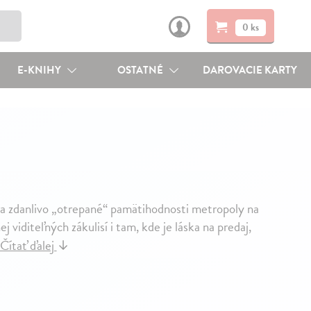
0 ks
E-KNIHY
OSTATNÉ
DAROVACIE KARTY
ra zdanlivo „otrepané“ pamätihodnosti metropoly na
j viditeľných zákulisí i tam, kde je láska na predaj,
Čítať ďalej
↓