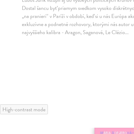
Dostal šancu byť priamym svedkom vysoko diskrétnych
„na pranieri“ v Paríži v období, keď si u nás Európa 
exkluzívne a podnetné rozhovory, ktorými nás autor 
najvyššieho kalibra - Aragon, Saganová, Le Clézio...
High-contrast mode