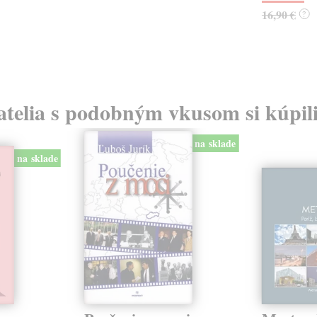
16,90 €
?
atelia s podobným vkusom si kúpili
na sklade
na sklade