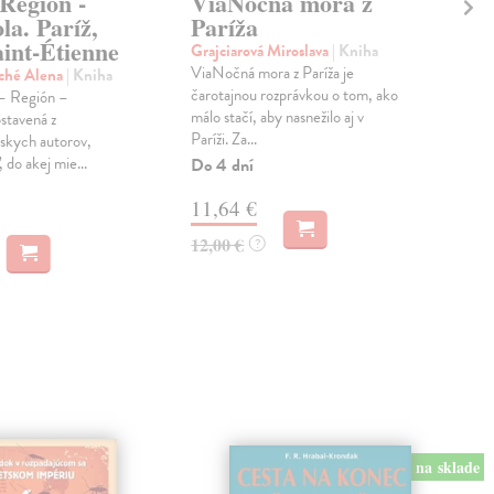
Región -
ViaNočná mora z
Ha
la. Paríž,
Paríža
vy
aint-Étienne
Grajciarová Miroslava
| Kniha
Mor
ViaNočná mora z Paríža je
Ak e
ché Alena
| Kniha
čarotajnou rozprávkou o tom, ako
ozaj
– Región –
málo stačí, aby nasnežilo aj v
je t
stavená z
Paríži. Za...
skych autorov,
Do 
 do akej mie...
Do 4 dní
16
11,64 €
16,
12,00 €
?
na sklade