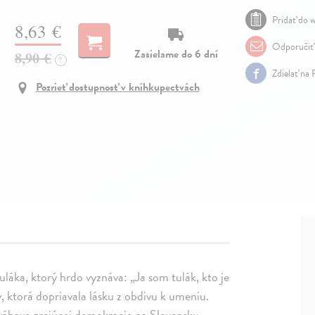
Pridať do w
8,63 €
Odporučiť
Zasielame do 6 dní
8,90 €
?
Zdielať na
Pozrieť dostupnosť v kníhkupectvách
láka, ktorý hrdo vyznáva: „Ja som tulák, kto je
, ktorá dopriavala lásku z obdivu k umeniu.
 váhavo zrejúcej demokracie na Slovensku.