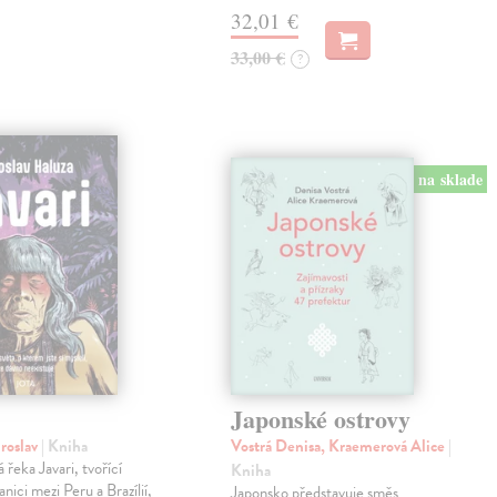
32,01 €
33,00 €
?
na sklade
Japonské ostrovy
roslav
| Kniha
Vostrá Denisa, Kraemerová Alice
|
řeka Javari, tvořící
Kniha
anici mezi Peru a Brazílií,
Japonsko představuje směs