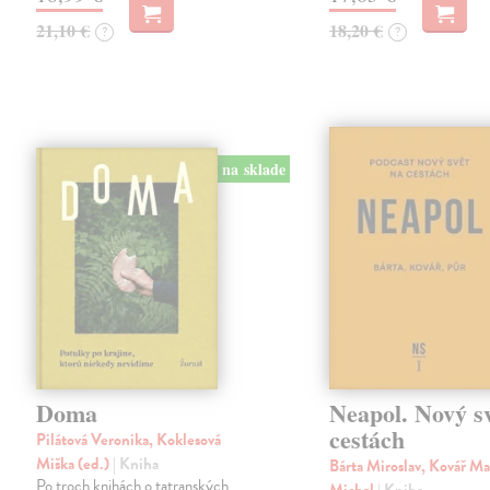
21,10 €
18,20 €
?
?
na sklade
Doma
Neapol. Nový s
cestách
Pilátová Veronika, Koklesová
Miška (ed.)
| Kniha
Bárta Miroslav, Kovář Ma
Po troch knihách o tatranských
Michal
| Kniha