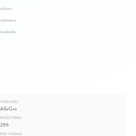
ishlistu
 známemu
 Facebooku
VYDAVATEĽ
AlleGro
POČET STRÁN
296
ROK VYDANIA