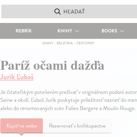
REBRÍK
KNIHY
BOOKS
KNIHY
-
BELETRIA
-
CESTOPISY
Paríž očami dažďa
Jurík Ľuboš
Je čitateľským potešením prežívať v originálnom podaní auto
Seine a okolí. Ľuboš Jurík poskytuje príležitosť nazrieť do mene
alebo do renomovaných scén Folies Bergere a Moulin Rouge.
Kúpiť
na webe
Rezervovať v kníhkupectve