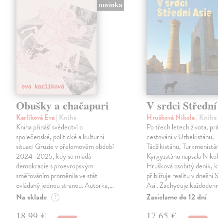
novinka
Obušky a chačapuri
V srdci Střední
Karlíková Eva
| Kniha
Hrušková Nikola
| Kniha
Kniha přináší svědectví o
Po třech letech života, pr
společenské, politické a kulturní
cestování v Uzbekistánu,
situaci Gruzie v přelomovém období
Tádžikistánu, Turkmenistá
2024–2025, kdy se mladá
Kyrgyzstánu napsala Niko
demokracie s proevropským
Hrušková osobitý deník, k
směřováním proměnila ve stát
přibližuje realitu v dnešní 
ovládaný jednou stranou. Autorka,…
Asii. Zachycuje každoden
Na sklade
Zasielame do 12 dní
?
18,99 €
17,65 €