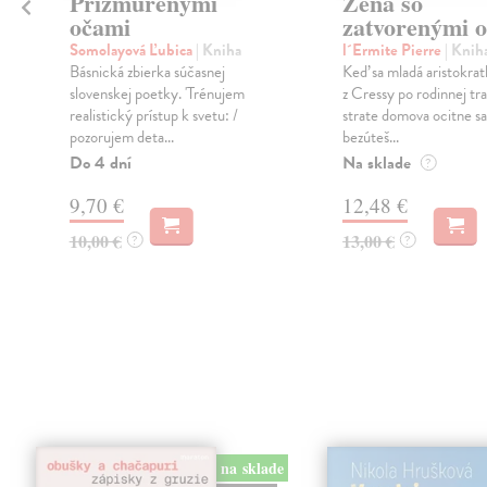
Prižmúrenými
Žena so
očami
zatvorenými 
Somolayová Ľubica
| Kniha
l´Ermite Pierre
| Knih
Básnická zbierka súčasnej
Keď sa mladá aristokra
slovenskej poetky. 'Trénujem
z Cressy po rodinnej tra
realistický prístup k svetu: /
strate domova ocitne s
pozorujem deta...
bezúteš...
Do 4 dní
Na sklade
?
9,70 €
12,48 €
10,00 €
13,00 €
?
?
na sklade