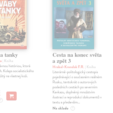
 a tanky
Cesta na konec světa
a zpět 3
mo
| Kniha
vnou históriou, ktorá
Hrabal-Krondak F.R.
| Kniha
h. Kolaps socialistického
Literárně-politologický cestopis
itý na vlastnej koži.
pojednávající o současném reálném
Rusku, tentokrát o autorových
posledních cestách po severním
€
Kavkazu, doplněný množstvím
ilustrací a reprodukcí dokumentů v
?
textu a především…
Na sklade
?