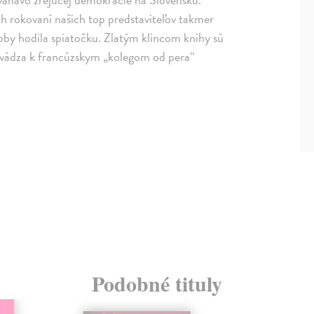
 rokovaní našich top predstaviteľov takmer
akoby hodila spiatočku. Zlatým klincom knihy sú
uvádza k francúzskym „kolegom od pera“
Podobné tituly