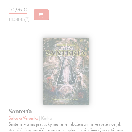
10,96 €
11,30 €
?
Santería
Šulcová Veronika
| Kniha
Santería – u nás prakticky neznámé náboženství má ve světě více jak
sto miliónů vyznavačů. Je velice komplexním náboženským systémem