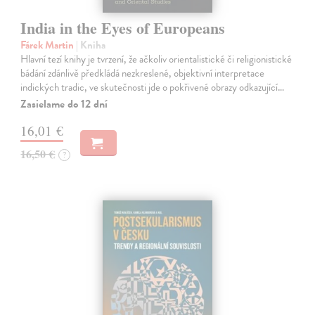
India in the Eyes of Europeans
Fárek Martin
| Kniha
Hlavní tezí knihy je tvrzení, že ačkoliv orientalistické či religionistické
bádání zdánlivě předkládá nezkreslené, objektivní interpretace
indických tradic, ve skutečnosti jde o pokřivené obrazy odkazující…
Zasielame do 12 dní
16,01 €
16,50 €
?