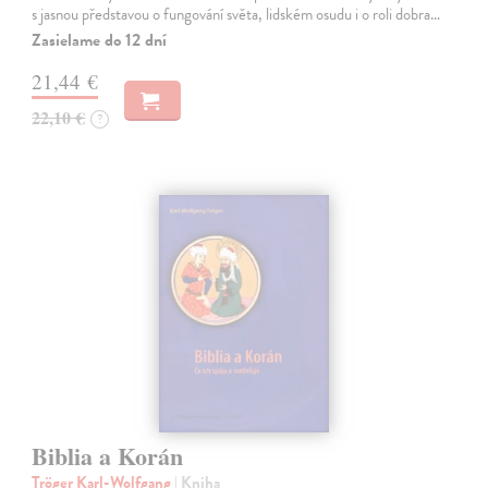
s jasnou představou o fungování světa, lidském osudu i o roli dobra…
Zasielame do 12 dní
21,44 €
22,10 €
?
Biblia a Korán
Tröger Karl-Wolfgang
| Kniha