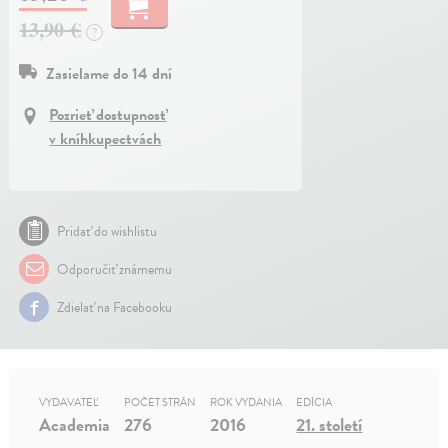
13,90 €
?
Zasielame do 14 dní
Pozrieť dostupnosť
v kníhkupectvách
Pridať do wishlistu
Odporučiť známemu
Zdielať na Facebooku
VYDAVATEĽ
POČET STRÁN
ROK VYDANIA
EDÍCIA
Academia
276
2016
21. století