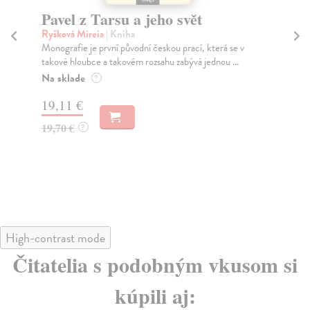
Náboženství Mayů
Ž
m
Kostićová Zuzana Marie
| Kniha
Kdo byli Mayové? Kde a jak žili?
Sc
Ger
Na sklade
?
lze
17,36 €
Za
17,90 €
?
16
17
High-contrast mode
Čitatelia s podobným vkusom si
kúpili aj: