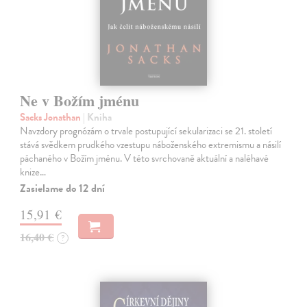
Ne v Božím jménu
Sacks Jonathan
| Kniha
Navzdory prognózám o trvale postupující sekularizaci se 21. století
stává svědkem prudkého vzestupu náboženského extremismu a násilí
páchaného v Božím jménu. V této svrchovaně aktuální a naléhavé
knize…
Zasielame do 12 dní
15,91 €
16,40 €
?