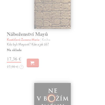
Náboženství Mayů
Kostićová Zuzana Marie
| Kniha
Kdo byli Mayové? Kde a jak žili?
Na sklade
17,36 €
17,90 €
?