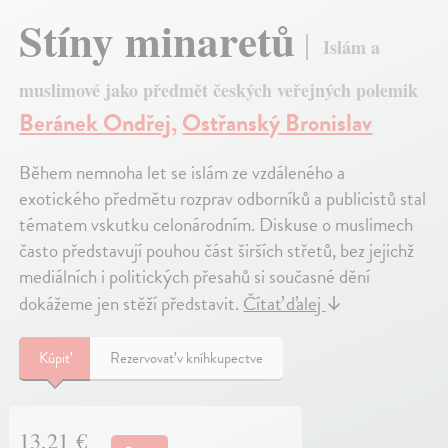
Stíny minaretů
Islám a
muslimové jako předmět českých veřejných polemik
Beránek Ondřej
,
Ostřanský Bronislav
Během nemnoha let se islám ze vzdáleného a
exotického předmětu rozprav odborníků a publicistů stal
tématem vskutku celonárodním. Diskuse o muslimech
často představují pouhou část širších střetů, bez jejichž
mediálních i politických přesahů si současné dění
dokážeme jen stěží představit.
Čítať ďalej
↓
Kúpiť
Rezervovať v kníhkupectve
13,21 €