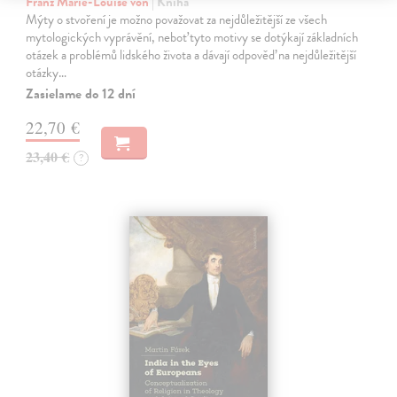
Franz Marie-Louise von
| Kniha
Mýty o stvoření je možno považovat za nejdůležitější ze všech
mytologických vyprávění, neboť tyto motivy se dotýkají základních
otázek a problémů lidského života a dávají odpověď na nejdůležitější
otázky…
Zasielame do 12 dní
22,70 €
23,40 €
?