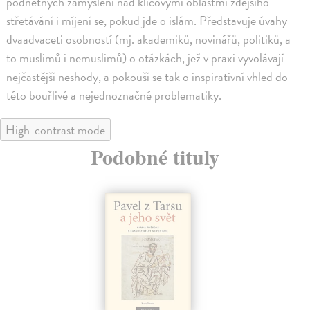
podnětných zamyšlení nad klíčovými oblastmi zdejšího
střetávání i míjení se, pokud jde o islám. Představuje úvahy
dvaadvaceti osobností (mj. akademiků, novinářů, politiků, a
to muslimů i nemuslimů) o otázkách, jež v praxi vyvolávají
nejčastější neshody, a pokouší se tak o inspirativní vhled do
této bouřlivé a nejednoznačné problematiky.
High-contrast mode
Podobné tituly