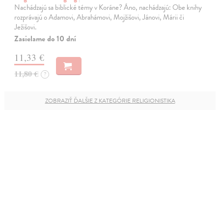
Nachádzajú sa biblické témy v Koráne? Áno, nachádzajú: Obe knihy
rozprávajú o Adamovi, Abrahámovi, Mojžišovi, Jánovi, Márii či
Ježišovi.
Zasielame do 10 dní
11,33 €
11,80 €
?
ZOBRAZIŤ ĎALŠIE Z KATEGÓRIE RELIGIONISTIKA