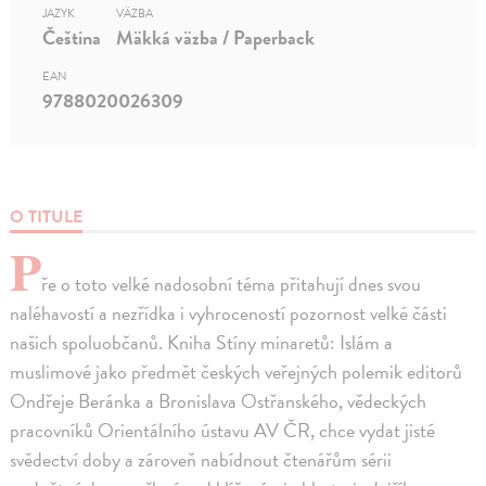
JAZYK
VÄZBA
Čeština
Mäkká väzba / Paperback
EAN
9788020026309
O TITULE
P
ře o toto velké nadosobní téma přitahují dnes svou
naléhavostí a nezřídka i vyhroceností pozornost velké části
našich spoluobčanů. Kniha Stíny minaretů: Islám a
muslimové jako předmět českých veřejných polemik editorů
Ondřeje Beránka a Bronislava Ostřanského, vědeckých
pracovníků Orientálního ústavu AV ČR, chce vydat jisté
svědectví doby a zároveň nabídnout čtenářům sérii