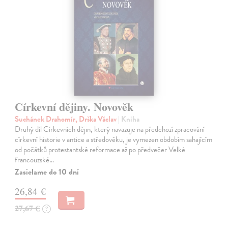
Církevní dějiny. Novověk
Suchánek Drahomír, Drška Václav
| Kniha
Druhý díl Církevních dějin, který navazuje na předchozí zpracování
církevní historie v antice a středověku, je vymezen obdobím sahajícím
od počátků protestantské reformace až po předvečer Velké
francouzské…
Zasielame do 10 dní
26,84 €
27,67 €
?