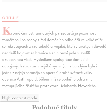
O TITULE
K
romě činnosti samotných parašutistů je pozornost
zaměřena i na osoby z řad domácích odbojářů ve velké míře
se rekrutujících z řad sokolů či vojáků, kteří z určitých důvodů
neodešli bojovat za hranice a za bitevní pole si zvolili
okupovanou vlast. Výsledkem spolupráce domácích
odbojových struktur a vojáků vyslaných z Londýna byla i
jedna z nejvýznamnějších operací druhé světové války –
operace Anthropoid, během níž se podařilo odstranit
zastupujícího říšského protektora Reinharda Heydricha.
High-contrast mode
Podobné tituly