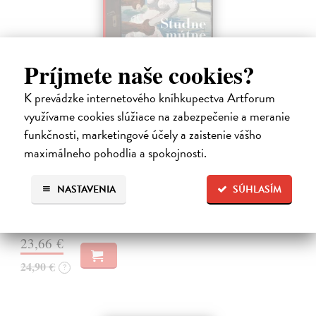
Príjmete naše cookies?
K prevádzke internetového kníhkupectva Artforum
využívame cookies slúžiace na zabezpečenie a meranie
Studne mútne
funkčnosti, marketingové účely a zaistenie vášho
Getting Peter
| Kniha
maximálneho pohodlia a spokojnosti.
Sú ikonickými postavami našej kultúry. Postavili im sochy a
pomenovali po nich ulice, majú svoje nespochybniteľné miesto v
lexikónoch literatúry aj učebniciach, slovenské moderné umenie sa
NASTAVENIA
SÚHLASÍM
bez nich nedá…
Na sklade
23,66 €
24,90 €
?