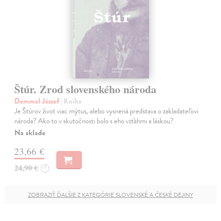
Štúr. Zrod slovenského národa
Demmel József
| Kniha
Je Štúrov život viac mýtus, alebo vysnená predstava o zakladateľovi
národa? Ako to v skutočnosti bolo s eho vzťahmi a láskou?
Na sklade
23,66 €
24,90 €
?
ZOBRAZIŤ ĎALŠIE Z KATEGÓRIE SLOVENSKÉ A ČESKÉ DEJINY