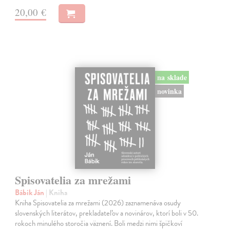
20,00 €
na sklade
novinka
Spisovatelia za mrežami
Bábik Ján
| Kniha
Kniha Spisovatelia za mrežami (2026) zaznamenáva osudy
slovenských literátov, prekladateľov a novinárov, ktorí boli v 50.
rokoch minulého storočia väznení. Boli medzi nimi špičkoví