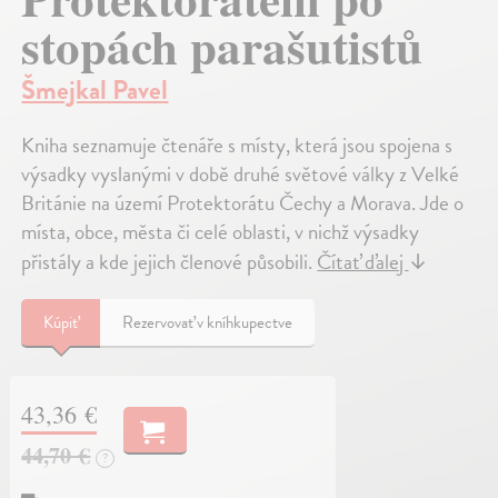
stopách parašutistů
Šmejkal Pavel
Kniha seznamuje čtenáře s místy, která jsou spojena s
výsadky vyslanými v době druhé světové války z Velké
Británie na území Protektorátu Čechy a Morava. Jde o
místa, obce, města či celé oblasti, v nichž výsadky
přistály a kde jejich členové působili.
Čítať ďalej
↓
Kúpiť
Rezervovať v kníhkupectve
43,36 €
44,70 €
?