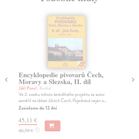
Encyklopedie pivovarů Čech,
Dě
Moravy a Slezska, II. díl
P
Jákl Pavel
| Kniha
Ja
Ve 2. svazku tohoto šestidílného projektu se autor
Cíl
zaměřil na oblast Jižních Čech. Pojednává nejen o...
mez
Zasielame do 12 dní
Za
45,11 €
57
46,50 €
60
?