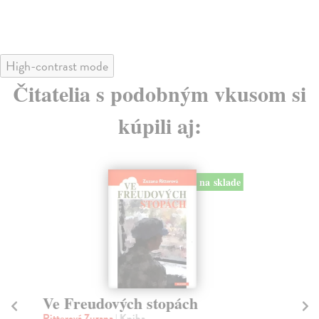
High-contrast mode
Čitatelia s podobným vkusom si
kúpili aj:
na sklade
Ve Freudových stopách
V
Ritterová Zuzana
| Kniha
Gr