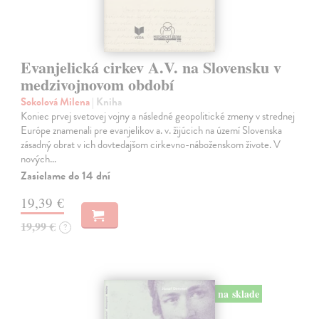
Evanjelická cirkev A.V. na Slovensku v
medzivojnovom období
Sokolová Milena
| Kniha
Koniec prvej svetovej vojny a následné geopolitické zmeny v strednej
Európe znamenali pre evanjelikov a. v. žijúcich na území Slovenska
zásadný obrat v ich dovtedajšom cirkevno-náboženskom živote. V
nových…
Zasielame do 14 dní
19,39 €
19,99 €
?
na sklade