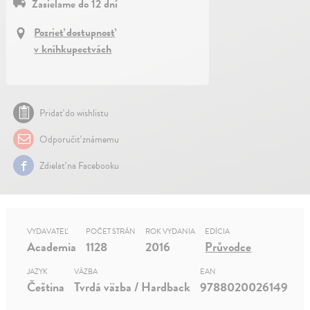
Zasielame do 12 dní
Pozrieť dostupnosť
v kníhkupectvách
Pridať do wishlistu
Odporučiť známemu
Zdielať na Facebooku
VYDAVATEĽ
POČET STRÁN
ROK VYDANIA
EDÍCIA
Academia
1128
2016
Průvodce
JAZYK
VÄZBA
EAN
Čeština
Tvrdá väzba / Hardback
9788020026149