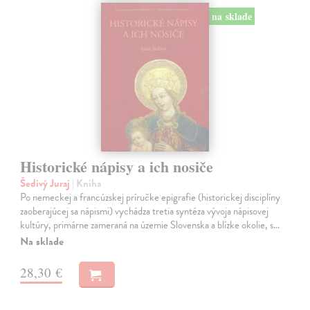
na sklade
Historické nápisy a ich nosiče
Šedivý Juraj
| Kniha
Po nemeckej a francúzskej príručke epigrafie (historickej disciplíny
zaoberajúcej sa nápismi) vychádza tretia syntéza vývoja nápisovej
kultúry, primárne zameraná na územie Slovenska a blízke okolie, s…
Na sklade
28,30 €