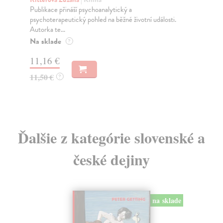
Publikace přináší psychoanalytický a
Kni
psychoterapeutický pohled na běžné životní události.
Mál
Autorka te...
Za
Na sklade
?
6,
11,16 €
6,
11,50 €
?
Ďalšie z kategórie slovenské a
české dejiny
na sklade