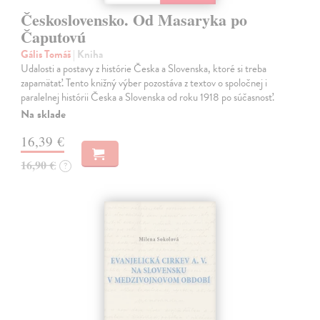
Československo. Od Masaryka po
Čaputovú
Gális Tomáš
| Kniha
Udalosti a postavy z histórie Česka a Slovenska, ktoré si treba
zapamätať. Tento knižný výber pozostáva z textov o spoločnej i
paralelnej histórii Česka a Slovenska od roku 1918 po súčasnosť.
Na sklade
16,39 €
16,90 €
?