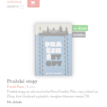
20,89 €
?
na sklade
novinka
Pražské stopy
Frankl Peter
| Kniha
Pražské stopy sa volá nová kniha Petra Frankla. Píše v nej o židoch zo
Žiliny, ktorí študovali a pôsobili v terajšom hlavnom meste ČR.
Na sklade