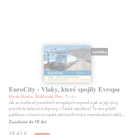
novinka
EuroCity - Vlaky, které spojily Evropu
Harák Martin, Šťáhlavský Petr
| Kniha
Jak se zrodila síť prestižních evropských expresů a jak se její vývoj
promítl do železniční dopravy v České republice? To vám přiblíží
publikace o historii evropské sítě komfortních mezinárodních vlaků,…
Zasielame do 10 dní
19,43 €