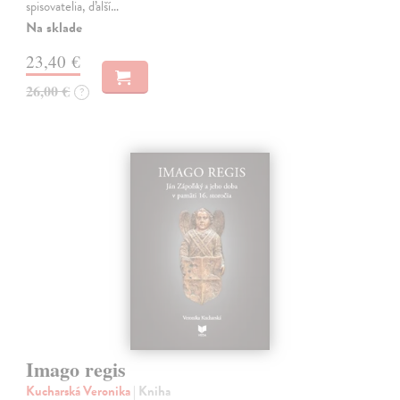
spisovatelia, ďalší…
Na sklade
23,40 €
26,00 €
?
Imago regis
Kucharská Veronika
| Kniha