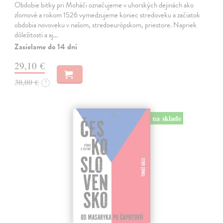
Obdobie bitky pri Moháči označujeme v uhorských dejinách ako
zlomové a rokom 1526 vymedzujeme koniec stredoveku a začiatok
obdobia novoveku v našom, stredoeurópskom, priestore. Napriek
dôležitosti a aj…
Zasielame do 14 dní
29,10 €
30,00 €
?
na sklade