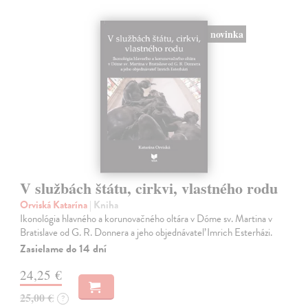
novinka
V službách štátu, cirkvi, vlastného rodu
Orviská Katarína
| Kniha
Ikonológia hlavného a korunovačného oltára v Dóme sv. Martina v
Bratislave od G. R. Donnera a jeho objednávateľ Imrich Esterházi.
Zasielame do 14 dní
24,25 €
25,00 €
?