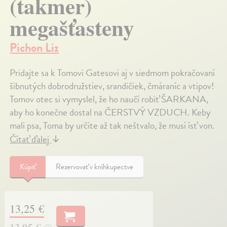
(takmer)
megašťasteny
Pichon Liz
Pridajte sa k Tomovi Gatesovi aj v siedmom pokračovaní
šibnutých dobrodružstiev, srandičiek, čmáraníc a vtipov!
Tomov otec si vymyslel, že ho naučí robiť ŠARKANA,
aby ho konečne dostal na ČERSTVÝ VZDUCH. Keby
mali psa, Toma by určite až tak neštvalo, že musí ísť von.
Čítať ďalej
↓
Kúpiť
Rezervovať v kníhkupectve
13,25 €