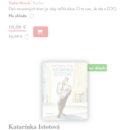
Vadas Marek
| Kniha
Deň otvorených dverí je vždy veľká sláva. O to viac, ak ide o ZOO.
Na sklade
?
16,06 €
16,90 €
?
na sklade
Katarínka Istotová