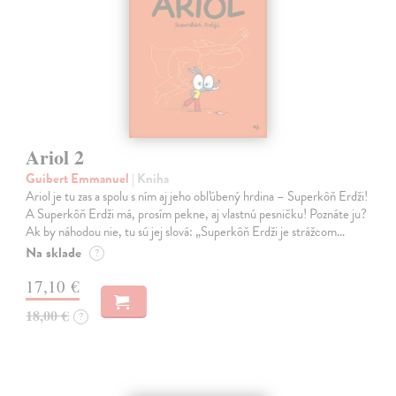
Ariol 2
Guibert Emmanuel
| Kniha
Ariol je tu zas a spolu s ním aj jeho obľúbený hrdina – Superkôň Erdži!
A Superkôň Erdži má, prosím pekne, aj vlastnú pesničku! Poznáte ju?
Ak by náhodou nie, tu sú jej slová: „Superkôň Erdži je strážcom…
Na sklade
?
17,10 €
18,00 €
?