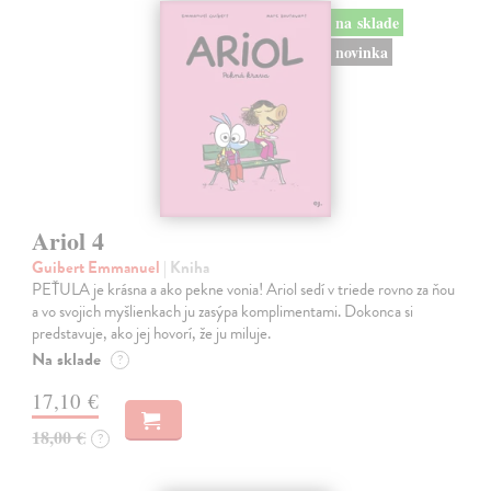
na sklade
novinka
Ariol 4
Guibert Emmanuel
| Kniha
PEŤULA je krásna a ako pekne vonia! Ariol sedí v triede rovno za ňou
a vo svojich myšlienkach ju zasýpa komplimentami. Dokonca si
predstavuje, ako jej hovorí, že ju miluje.
Na sklade
?
17,10 €
18,00 €
?