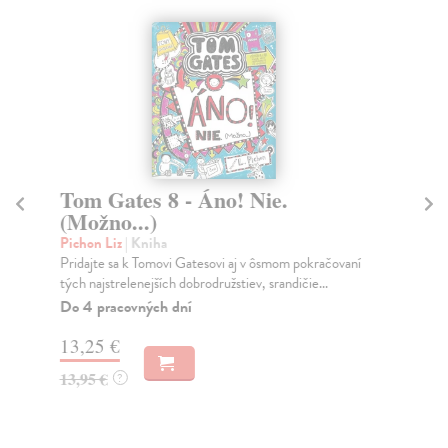
Tom Gates 8 - Áno! Nie.
T
(Možno...)
v
Pichon Liz
| Kniha
Pi
Pridajte sa k Tomovi Gatesovi aj v ôsmom pokračovaní
Dru
tých najstrelenejších dobrodružstiev, srandičie...
Gat
NA
Do 4 pracovných dní
Na
13,25 €
12
13,95 €
?
12