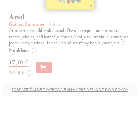
Ariol
Guibert Emmanuel
| Kniha
Ariol je modrý oslík v okuliaroch. Býva so svojimi rodičmi na kraji
mesta, jeho najlepší kamoš je prasa a Ariol je tak trochu buchnutý do
jednej kravy v triede. Telesnú ich učí navrčaný kohút (namojdušu!)…
Na sklade
?
17,10 €
18,00 €
?
ZOBRAZIŤ ĎALŠIE Z KATEGÓRIE KNIHY PRE DETI OD 7 DO 9 ROKOV