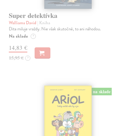
Super detektívka
Walliams David
| Kniha
Dita miluje vraždy. Nie však skutočné, to ani náhodou.
Na sklade
?
14,83 €
15,95 €
?
na sklade