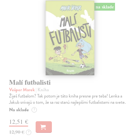
na sklade
Malí futbalisti
Vešper Marek
| Kniha
Žiješ futbalom? Tak potom je táto kniha presne pre teba! Lenka a
Jakub snívajú o tom, že sa raz stanú najlepšími futbalistami na svete.
Na sklade
?
12,51 €
12,90 €
?