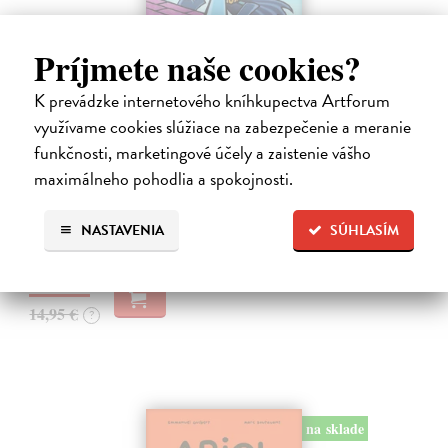
Príjmete naše cookies?
K prevádzke internetového kníhkupectva Artforum
Dogman 8. Larva 22
využívame cookies slúžiace na zabezpečenie a meranie
Pilkey Dav
| Kniha
funkčnosti, marketingové účely a zaistenie vášho
Dogman je späť! V ôsmej knihe dobrodružstiev svetoznámeho poliša
maximálneho pohodlia a spokojnosti.
so psou hlavou náš hrdina čelí zlej Víle Cile, oblude Kôrovi
McStromaldovi, 22 superzúrivým psychokinetickým žubrienkam a
tiež Pickovmu…
NASTAVENIA
SÚHLASÍM
Na sklade
?
13,90 €
14,95 €
?
na sklade