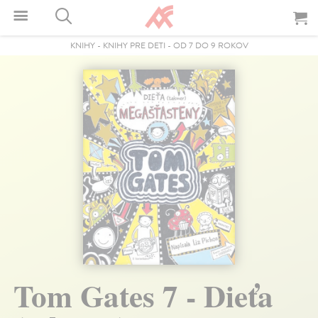
KNIHY
-
KNIHY PRE DETI
-
OD 7 DO 9 ROKOV
Tom Gates 7 - Dieťa