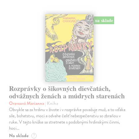
na sklade
Rozprávky o šikovných dievčatách,
odvážnych ženách a múdrych starenách
Oravcová Marianna
| Kniha
Obvykle sa za hrdinu v živote i v rozprávke považuje muž, a to vďaka
sile, bohatstvu, moci a odvahe čeliť nebezpečenstvu so zbraňou v
ruke. V tejto knižke sa stretnete s podobnými hrdinskými činmi,
hoci…
Na sklade
?