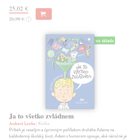
25,02 €
26,90 €
?
na sklade
Ja to všetko zvládnem
Jecková Lenka
| Kniha
Príbeh je veselým a úprimným pohľadom druháha Adama na
každodenný školský život. Adam s humorom opisuje, aké náročné je