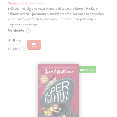
Modiano Patrick
| Kniha
Zvláštne nostalgické rozprávanie o detstve prežitom v Paríži, o
blízkom vzťahu a porozumení medzi otcom a dcérou a tajomstvách,
ktoré navždy ostávajú tajomstvami. Jemný humor prítomný v
rozprávaní naznačuje,…
Na sklade
?
9,90 €
11,00 €
?
na sklade