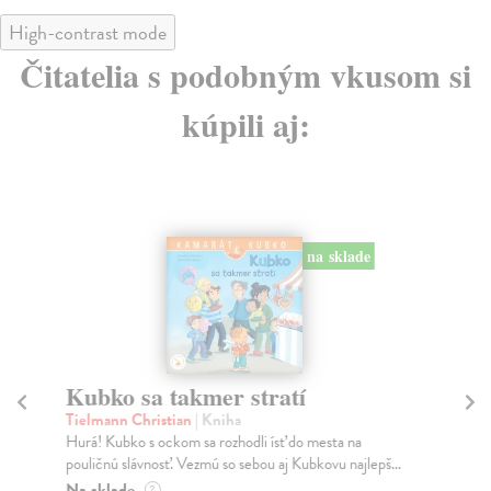
High-contrast mode
Čitatelia s podobným vkusom si
kúpili aj:
na sklade
Kubko sa takmer stratí
E
v
Tielmann Christian
| Kniha
Hurá! Kubko s ockom sa rozhodli ísť do mesta na
No
pouličnú slávnosť. Vezmú so sebou aj Kubkovu najlepš...
Tho
vyn
Na sklade
?