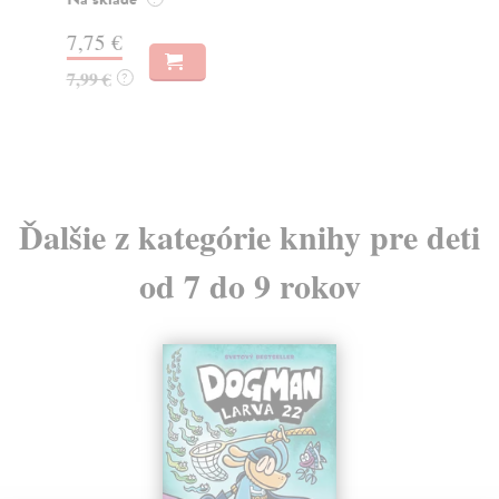
Za
7,75 €
10
7,99 €
?
10
Ďalšie z kategórie knihy pre deti
od 7 do 9 rokov