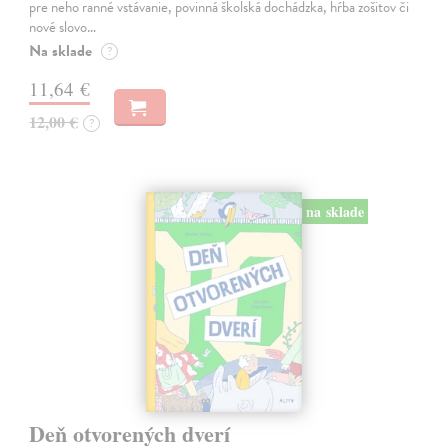
pre neho ranné vstávanie, povinná školská dochádzka, hŕba zošitov či
nové slovo…
Na sklade
?
11,64 €
12,00 €
?
na sklade
Deň otvorených dverí