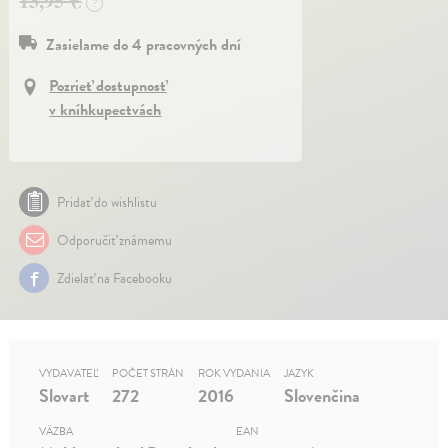
13,95 €
?
Zasielame do 4 pracovných dní
Pozrieť dostupnosť
v kníhkupectvách
Pridať do wishlistu
Odporučiť známemu
Zdielať na Facebooku
VYDAVATEĽ
POČET STRÁN
ROK VYDANIA
JAZYK
Slovart
272
2016
Slovenčina
VÄZBA
EAN