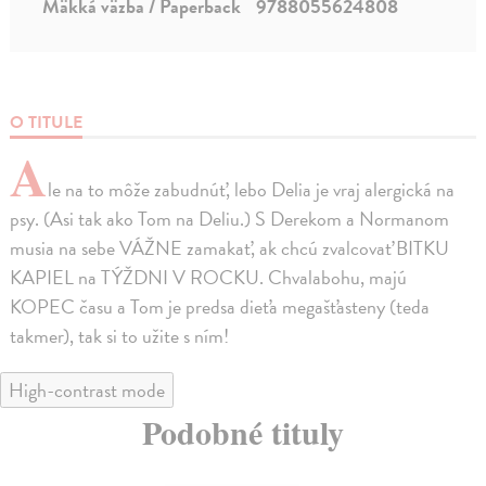
Mäkká väzba / Paperback
9788055624808
O TITULE
A
le na to môže zabudnúť, lebo Delia je vraj alergická na
psy. (Asi tak ako Tom na Deliu.) S Derekom a Normanom
musia na sebe VÁŽNE zamakať, ak chcú zvalcovať BITKU
KAPIEL na TÝŽDNI V ROCKU. Chvalabohu, majú
KOPEC času a Tom je predsa dieťa megašťasteny (teda
takmer), tak si to užite s ním!
High-contrast mode
Podobné tituly