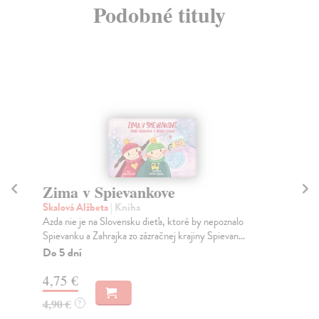
Podobné tituly
Zima v Spievankove
L
Skalová Alžbeta
| Kniha
Mu
Azda nie je na Slovensku dieťa, ktoré by nepoznalo
Nád
Spievanku a Zahrajka zo zázračnej krajiny Spievan...
sln
Do 5 dní
Do
4,75 €
5,
4,90 €
5,
?