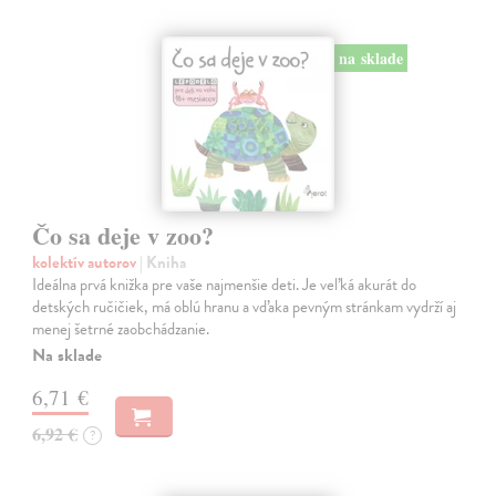
na sklade
Čo sa deje v zoo?
kolektív autorov
| Kniha
Ideálna prvá knižka pre vaše najmenšie deti. Je veľká akurát do
detských ručičiek, má oblú hranu a vďaka pevným stránkam vydrží aj
menej šetrné zaobchádzanie.
Na sklade
6,71 €
6,92 €
?