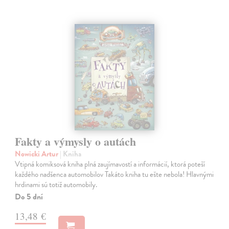
Fakty a výmysly o autách
Nowicki Artur
| Kniha
Vtipná komiksová kniha plná zaujímavostí a informácií, ktorá poteší
každého nadšenca automobilov Takáto kniha tu ešte nebola! Hlavnými
hrdinami sú totiž automobily.
Do 5 dní
13,48 €