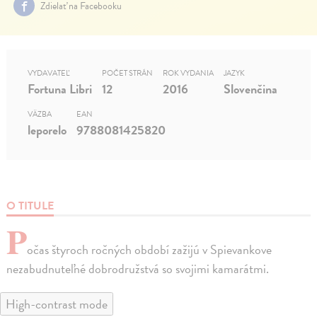
Zdielať na Facebooku
VYDAVATEĽ
POČET STRÁN
ROK VYDANIA
JAZYK
Fortuna Libri
12
2016
Slovenčina
VÄZBA
EAN
leporelo
9788081425820
O TITULE
P
očas štyroch ročných období zažijú v Spievankove
nezabudnuteľné dobrodružstvá so svojimi kamarátmi.
High-contrast mode