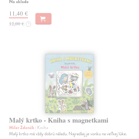
Na sklade
11,40 €
12,00 €
?
Malý krtko - Kniha s magnetkami
Miler Zdeněk
| Kniha
Malý krtko má vždy dobrú náladu. Najradšej je vonku na veľkej lúke.