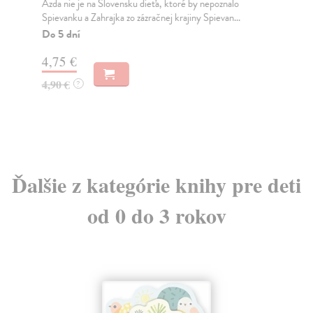
Azda nie je na Slovensku dieťa, ktoré by nepoznalo
Azd
Spievanku a Zahrajka zo zázračnej krajiny Spievan...
Spi
Do 5 dní
Do
4,75 €
4,
4,90 €
4,
?
Ďalšie z kategórie knihy pre deti
od 0 do 3 rokov