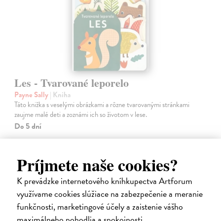
Les - Tvarované leporelo
Payne Sally
| Kniha
Táto knižka s veselými obrázkami a rôzne tvarovanými stránkami
zaujme malé deti a zoznámi ich so životom v lese.
Do 5 dní
7,66 €
Príjmete naše cookies?
7,90 €
?
K prevádzke internetového kníhkupectva Artforum
využívame cookies slúžiace na zabezpečenie a meranie
funkčnosti, marketingové účely a zaistenie vášho
maximálneho pohodlia a spokojnosti.