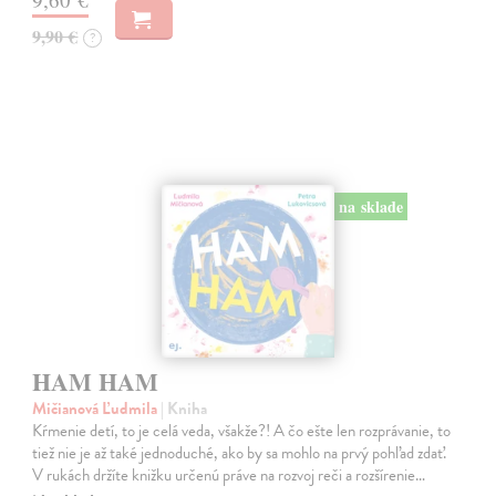
9,90 €
?
na sklade
HAM HAM
Mičianová Ľudmila
| Kniha
Kŕmenie detí, to je celá veda, všakže?! A čo ešte len rozprávanie, to
tiež nie je až také jednoduché, ako by sa mohlo na prvý pohľad zdať.
V rukách držíte knižku určenú práve na rozvoj reči a rozšírenie…