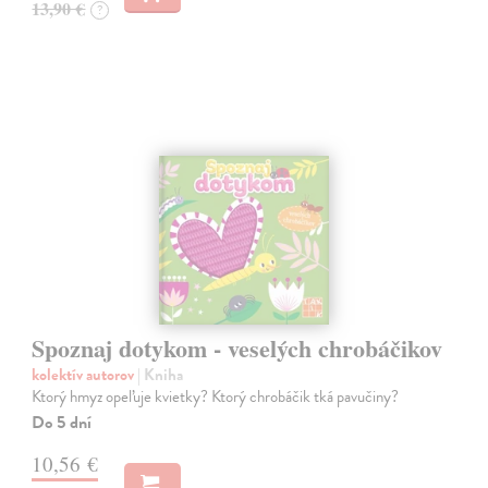
13,90 €
?
Spoznaj dotykom - veselých chrobáčikov
kolektív autorov
| Kniha
Ktorý hmyz opeľuje kvietky? Ktorý chrobáčik tká pavučiny?
Do 5 dní
10,56 €