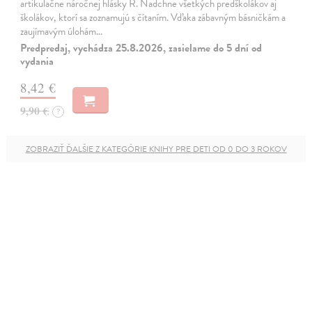
artikulačne náročnej hlásky R. Nadchne všetkých predškolákov aj
školákov, ktorí sa zoznamujú s čítaním. Vďaka zábavným básničkám a
zaujímavým úlohám…
Predpredaj, vychádza 25.8.2026, zasielame do 5 dní od
vydania
8,42 €
9,90 €
?
ZOBRAZIŤ ĎALŠIE Z KATEGÓRIE KNIHY PRE DETI OD 0 DO 3 ROKOV