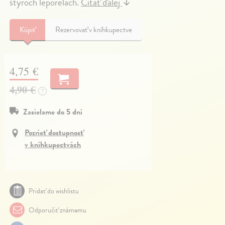
štyroch leporelách.
Čítať ďalej
↓
Kúpiť
Rezervovať v kníhkupectve
4,75 €
4,90 €
?
Zasielame do 5 dní
Pozrieť dostupnosť
v kníhkupectvách
Pridať do wishlistu
Odporučiť známemu