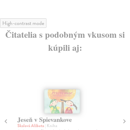
High-contrast mode
Čitatelia s podobným vkusom si
kúpili aj:
Jeseň v Spievankove
J
Skalová Alžbeta
| Kniha
Ska