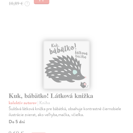
10,89 €
?
Kuk, bábätko! Látková knižka
kolektív autorov
| Kniha
Šušťavá látková knižka pre bábätká, obsahuje kontrastné čiernobiele
ilustrácie zvierat, ako veľryba,mačka, včielka.
Do 5 dní
9,60 €