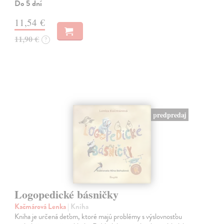
Do 5 dní
11,54 €
11,90 €
?
predpredaj
Logopedické básničky
Kačmárová Lenka
| Kniha
Kniha je určená deťom, ktoré majú problémy s výslovnosťou