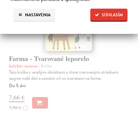
NASTAVENIA
SÚHLASÍM
Farma - Tvarované leporelo
kolektív autorov
| Kniha
Táto knižka s veselými obrázkami a rôzne tvarovanými stránkami
zaujme malé deti a zoznámi ich so zvieratami na farme.
Do 5 dní
7,66 €
7,90 €
?