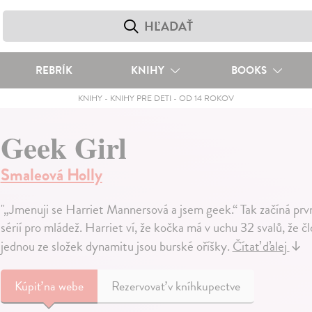
REBRÍK
KNIHY
BOOKS
KNIHY
-
KNIHY PRE DETI
-
OD 14 ROKOV
Geek Girl
Smaleová Holly
"„Jmenuji se Harriet Mannersová a jsem geek.“ Tak začíná prvn
sérií pro mládež. Harriet ví, že kočka má v uchu 32 svalů, že 
jednou ze složek dynamitu jsou burské oříšky.
Čítať ďalej
↓
Kúpiť
na webe
Rezervovať v kníhkupectve