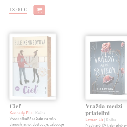
18,00 €
Cieľ
Vražda medzi
priateľmi
Kennedy Elle
| Kniha
Vysokoškoláčka Sabrina má v
Lawson Liz
| Kniha
plánoch jasno: doštuduje, zaboduje
Napínavý YA triler plný zv