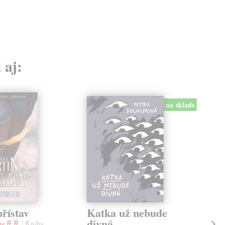
 aj:
na sklade
řístav
Katka už nebude
Ob
divná
z
ge R.R.
| Kniha