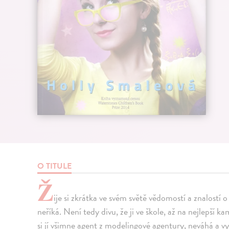
O TITULE
Ž
ije si zkrátka ve svém světě vědomostí a znalostí 
neříká. Není tedy divu, že ji ve škole, až na nejlepš
si jí všimne agent z modelingové agentury, neváhá a vyu