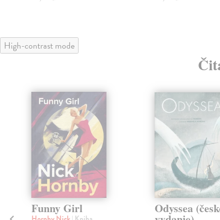
High-contrast mode
Čit
klade
nka
é
Funny Girl
Odyssea (česk
vydanie)
Hornby Nick
| Kniha