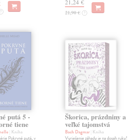
€
21,24 €
?
21,90 €
?
é putá 5 -
Škorica, prázdniny a
orné tiene
veľké tajomstvá
helle
| Kniha
Bach Dagmar
| Kniha
 série Pokrvné putá, v
Vyriešenie záhady je na dosah ruky!