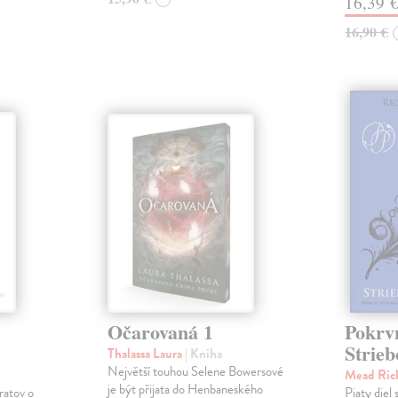
16,39 
16,90 €
Očarovaná 1
Pokrvn
Strieb
Thalassa Laura
| Kniha
Největší touhou Selene Bowersové
Mead Ric
je být přijata do Henbaneského
ratov o
Piaty diel