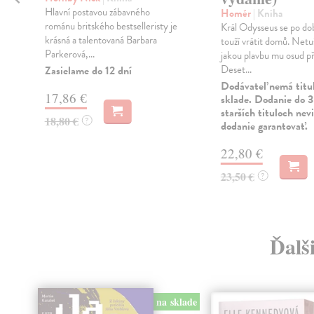
Hlavní postavou zábavného
Homér
| Kniha
románu britského bestselleristy je
Král Odysseus se po dob
krásná a talentovaná Barbara
touží vrátit domů. Netuš
Parkerová,...
jakou plavbu mu osud př
Deset...
Zasielame do 12 dní
Dodávateľ nemá titu
17,86 €
sklade. Dodanie do 3
starších tituloch ne
18,80 €
?
dodanie garantovať.
22,80 €
23,50 €
?
Ďalš
na sklade