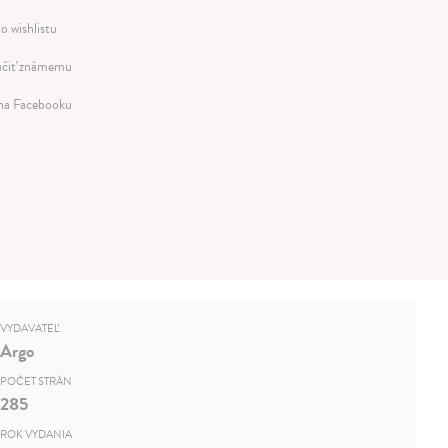
o wishlistu
čiť známemu
 na Facebooku
VYDAVATEĽ
Argo
POČET STRÁN
285
ROK VYDANIA