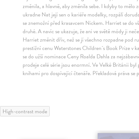
změnila, a hlavně, aby změnila sebe. I kdyby to mělo 
ukradne Nat její sen o kariéře modelky, rozpálí doruda
se znemožní před krasavcem Nickem. Harriet se do všeh
druhé. A navíc se ukazuje, že ani ve světě módy ji n
Harriet změnit dřív, než se jí všechno rozpadne pod ruk
prestižní cenu Waterstones Children´s Book Prize v kat
se do užší nominace Ceny Roalda Dahla za nejzábavněj
prodeje celé série jsou enormní. Ve Velké Británii byl 
knihami pro dospívající čtenáře. Překladová práva se 
High-contrast mode