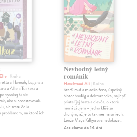
z
Nevhodný letný
románik
Elle
| Kniha
retta a Hannah, Logana a
Hazelwood Ali
| Kniha
na a Allie a Tuckera a
Starší muž a mladšia žena, úspešný
 po vysokej škole
biotechnológ a doktorandka, najlepší
tak, ako si predstavovali.
priateľ jej brata a dievča, o ktoré
olu, ale zrazu čelia
nemá záujem – jedno klišé za
 problémom, na ktoré ich
druhým, až je to takmer na smiech.
Lenže Maya Killgorová nedokáže…
Zasielame do 14 dní