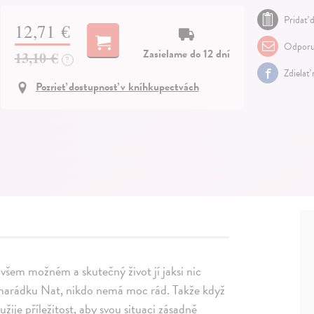
Pridať d
12,71 €
Odporu
Zasielame do 12 dní
13,10 €
?
Zdielať
Pozrieť dostupnosť v kníhkupectvách
o všem možném a skutečný život jí jaksi nic
í kamarádku Nat, nikdo nemá moc rád. Takže když
žije příležitost, aby svou situaci zásadně