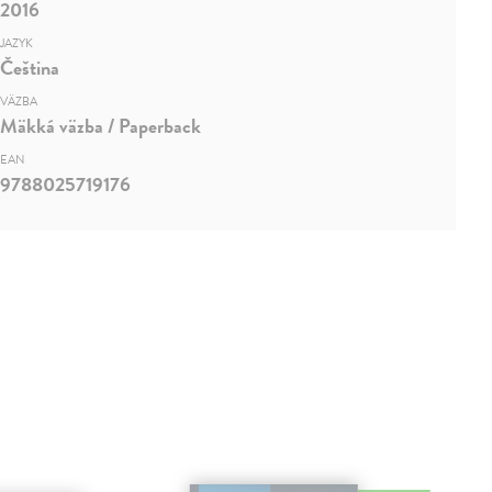
2016
JAZYK
Čeština
VÄZBA
Mäkká väzba / Paperback
EAN
9788025719176