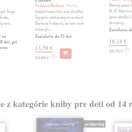
Slavný autor 
Fraleová Barbora
| Kniha
R. R. Martin 
ytí Troje
Italská historička a archivářka
spisovatelka L
í ale,
Tajných vatikánských archivů
skvostný...
ipraví…
Barbara Fraleová, se své nové
knize při...
Zasielame d
l na
Zasielame do 12 dní
18,14 €
0 dní, pri
vieme
13,58 €
18,70 €
?
14,00 €
?
ie z kategórie knihy pre deti od 14 
predpredaj