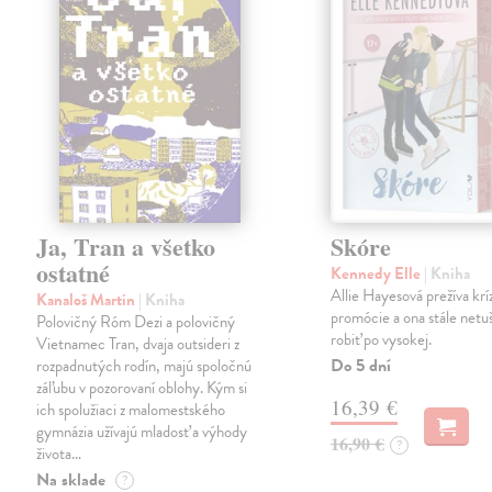
Ja, Tran a všetko
Skóre
ostatné
Kennedy Elle
| Kniha
Allie Hayesová prežíva kríz
Kanaloš Martin
| Kniha
promócie a ona stále netu
Polovičný Róm Dezi a polovičný
robiť po vysokej.
Vietnamec Tran, dvaja outsideri z
Do 5 dní
rozpadnutých rodín, majú spoločnú
záľubu v pozorovaní oblohy. Kým si
16,39 €
ich spolužiaci z malomestského
gymnázia užívajú mladosť a výhody
16,90 €
?
života…
Na sklade
?