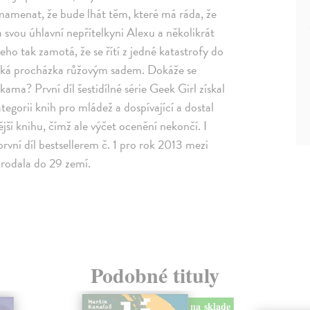
znamenat, že bude lhát těm, které má ráda, že
 svou úhlavní nepřítelkyni Alexu a několikrát
o tak zamotá, že se řítí z jedné katastrofy do
ečeká procházka růžovým sadem. Dokáže se
ama? První díl šestidílné série Geek Girl získal
egorii knih pro mládež a dospívající a dostal
ší knihu, čímž ale výčet ocenění nekončí. I
první díl bestsellerem č. 1 pro rok 2013 mezi
prodala do 29 zemí.
Podobné tituly
na sklade