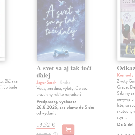
A svet sa aj tak točí
Odka
ďalej
Kennedy 
u. Blížia sa
Životy Gar
Jäger Sarah
| Kniha
ší, čo bude
Grace, Dea
Voda, zmrzlina, výlety. Čo cez
Sabriny sa
prázdniny robíte najradšej?
nevyvíjajú 
Predpredaj, vychádza
Iste, sú sp
26.8.2026, zasielame do 5 dní
skutočným
od vydania
štyri…
13,52 €
Do 5 dní
15,90 €
?