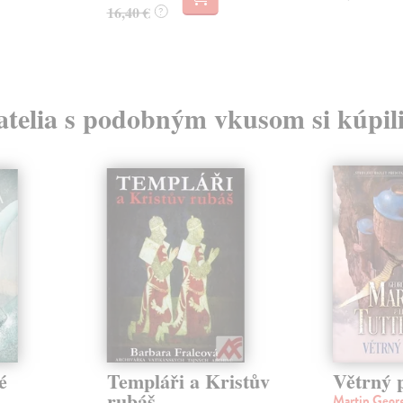
16,40 €
?
atelia s podobným vkusom si kúpili
é
Templáři a Kristův
Větrný p
rubáš
Martin Geor