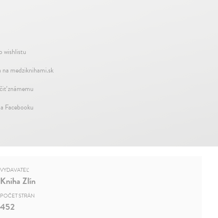
o wishlistu
 na medziknihami.sk
iť známemu
na Facebooku
VYDAVATEĽ
Kniha Zlín
POČET STRÁN
452