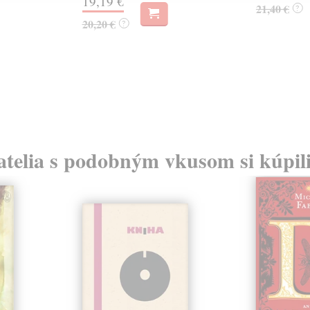
19,19 €
21,40 €
?
20,20 €
?
atelia s podobným vkusom si kúpili