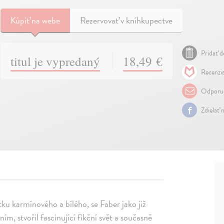
Kúpiť
na webe
Rezervovať v kníhkupectve
Pridať d
titul je vypredaný
18,49 €
Recenzia
Odporuč
Zdielať 
u karmínového a bílého, se Faber jako již
, stvořil fascinující fikční svět a současně