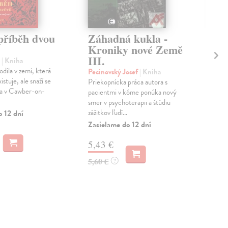
příběh dvou
Záhadná kukla -
Po
Kroniky nové Země
Kr
III.
II
l
| Kniha
odila v zemi, která
Pecinovský Josef
| Kniha
Pec
stuje, ale snaží se
Priekopnícka práca autora s
ma v Cawber-on-
pacientmi v kóme ponúka nový
Zas
smer v psychoterapii a štúdiu
zážitkov ľudí...
o 12 dní
5,
Zasielame do 12 dní
5,6
5,43 €
5,60 €
?