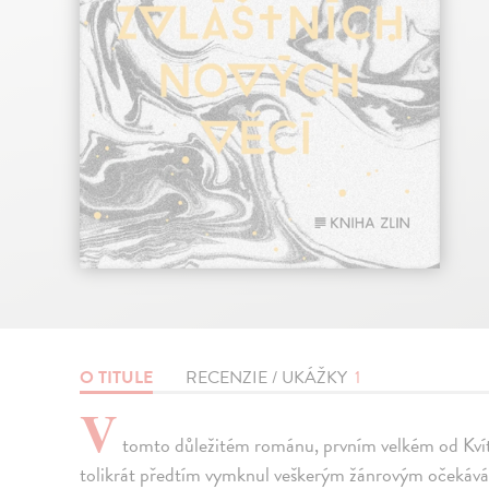
O TITULE
RECENZIE / UKÁŽKY
1
V
tomto důležitém románu, prvním velkém od Kvítk
tolikrát předtím vymknul veškerým žánrovým očekáváním