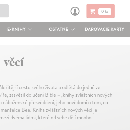
0 ks
E-KNIHY
OSTATNÉ
DAROVACIE KARTY
 věcí
ležitější cestu svého života a odlétá do jedné ze
víře, zasvětil do učení Bible –„knihy zvláštních nových
vo náboženské přesvědčení, jeho povědomí o tom, co
 k manželce Bee. Kniha zvláštních nových věcí je
mezi dvěma lidmi, které od sebe dělí mnoho