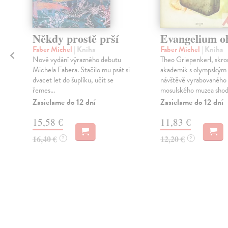
Někdy prostě prší
Evangelium o
Faber Michel
| Kniha
Faber Michel
| Kniha
Nové vydání výrazného debutu
Theo Griepenkerl, skr
Michela Fabera. Stačilo mu psát si
akademik s olympským 
dvacet let do šuplíku, učit se
návštěvě vyrabovaného
řemes...
mosulského muzea shod.
Zasielame do 12 dní
Zasielame do 12 dní
15,58 €
11,83 €
16,40 €
12,20 €
?
?