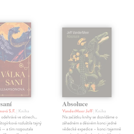
saní
Absoluce
nová S.F.
| Kniha
VanderMeer Jeff
| Kniha
 odehrává ve stínech…
Na začátku knihy se dozvídáme o
topírková rozluštila tajný
záhadném a děsivém konci jedné
ů — a tím rozpoutala
vědecké expedice – konci tajemně