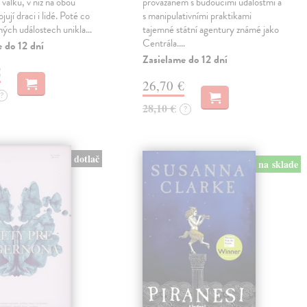
válku, v níž na obou
provázaném s budoucími událostmi a
jují draci i lidé. Poté co
s manipulativními praktikami
ných událostech unikla…
tajemné státní agentury známé jako
Centrála.…
 do 12 dní
Zasielame do 12 dní
€
26,70 €
?
28,10 €
?
dotlač
na sklade