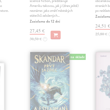
d,
science fiction, představuje
občanskou 
ho
Ameriku takovou, jak ji (dnes ještě)
stranách bo
estore.
neznáme: jako změť městských
po nešťast
státečků založených…
Zasielame
Zasielame do 12 dní
24,51 
27,45 €
25,80 €
30,50 €
?
na sklade