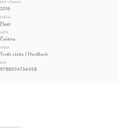
ROK VYDANIA
2016
EDÍCIA
Fleet
JAZYK
Čeština
VÄZBA
Tvrdá väzba / Hardback
EAN
9788074734458