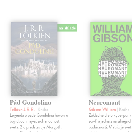
na sklade
Pád Gondolinu
Neuromant
Tolkien J.R.R.
| Kniha
Gibson William
| Kniha
Legenda o páde Gondolinu hovorí o
Základné dielo kyberpunku
boji dvoch najväčších mocností
sci-fi a jedna z najsilnejších
sveta. Zlo predstavuje Morgoth,
budúcnosti. Matrix je svet