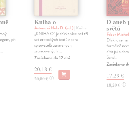
hně
Kniha o
D aneb 
světů
Astonová Nela D. (ed.)
| Kniha
omný
„KNIHA O“ je sbírka více než tří
Faber Miche
egem, při
set erotických textů z pera
Dhikilo se nar
spisovatelů uznávaných,
formálně neexi
..
zatracovaných i...
cítit jako do
Sand...
Zasielame do 12 dní
Zasielame d
20,18 €
17,29 €
20,80 €
?
18,20 €
?