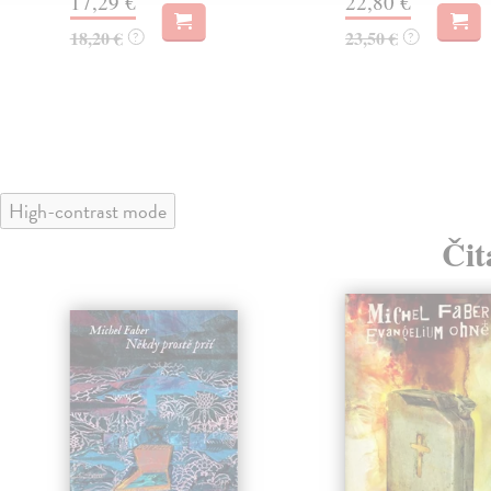
17,29 €
22,80 €
18,20 €
23,50 €
?
?
High-contrast mode
Čit