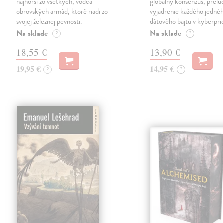
najhorší zo všetkých, vodca
globálny konsenzus, prelu
obrovských armád, ktoré riadi zo
vyjadrenie každého jedné
svojej železnej pevnosti.
dátového bajtu v kyberpri
Na sklade
Na sklade
?
?
18,55 €
13,90 €
19,95 €
14,95 €
?
?