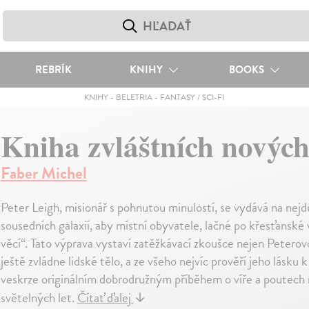
REBRÍK
KNIHY
BOOKS
KNIHY
-
BELETRIA
-
FANTASY / SCI-FI
Kniha zvláštních nových
Faber Michel
Peter Leigh, misionář s pohnutou minulostí, se vydává na nejdů
sousedních galaxií, aby místní obyvatele, lačné po křesťanské 
věcí“. Tato výprava vystaví zatěžkávací zkoušce nejen Petero
ještě zvládne lidské tělo, a ze všeho nejvíc prověří jeho lásku
veskrze originálním dobrodružným příběhem o víře a poutech 
světelných let.
Čítať ďalej
↓