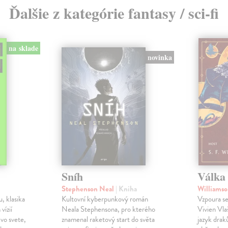
Ďalšie z kategórie fantasy / sci-fi
na sklade
novinka
Sníh
Válka 
Stephenson Neal
| Kniha
Williamso
, klasika
Kultovní kyberpunkový román
Vzpoura se
 vízií
Neala Stephensona, pro kterého
Vivien Vlaš
 vo svete,
znamenal raketový start do světa
jazyk drak