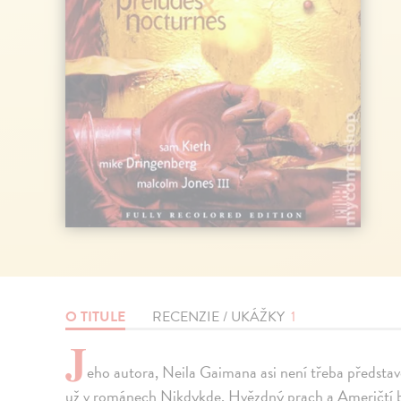
O TITULE
RECENZIE / UKÁŽKY
1
J
eho autora, Neila Gaimana asi není třeba představ
už v románech Nikdykde, Hvězdný prach a Američtí b