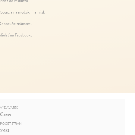
ridať do wishlistu
ecenzia na medziknihami.sk
dporučiť známemu
dielať na Facebooku
VYDAVATEĽ
Crew
POČET STRÁN
240