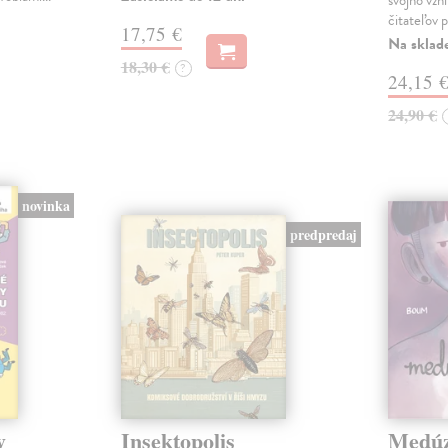
svojho vzni
čitateľov 
17,75 €
Na sklad
18,30 €
?
24,15 
24,90 €
novinka
predpredaj
y
Insektopolis
Medú