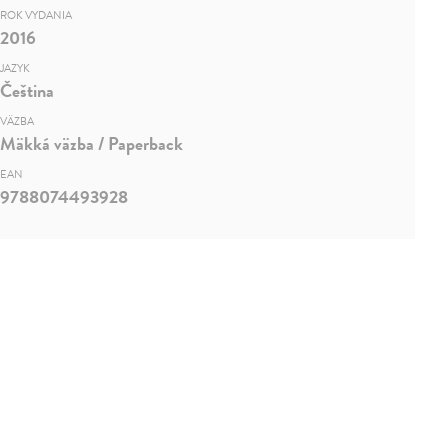
ROK VYDANIA
2016
JAZYK
Čeština
VÄZBA
Mäkká väzba / Paperback
EAN
9788074493928