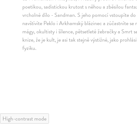
poetikou, sadistickou krutost s něhou a zběsilou fantazi
vrcholné dílo - Sandman. S jeho pomocí vstoupíte do 
navštívíte Peklo i Arkhamský blázinec a zúčastníte 
mágy, okultisty i šílence, pětsetleté žebračky a Smrt 
knize, že je kult, je asi tak stejně výstižné, jako prohl
fyziku.
High-contrast mode