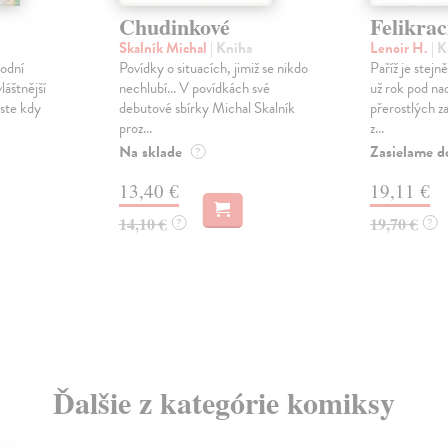
š
Chudinkové
Felikrac
Skalník Michal
| Kniha
Lenoir H.
| 
odní
Povídky o situacích, jimiž se nikdo
Paříž je stejn
vláštnější
nechlubí... V povídkách své
už rok pod n
jste kdy
debutové sbírky Michal Skalník
přerostlých z
proz...
z...
Na sklade
Zasielame d
?
13,40 €
19,11 €
14,10 €
19,70 €
?
?
Ďalšie z kategórie komiksy