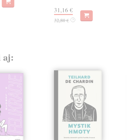
28,
31,16 €
32,80 €
?
 aj: