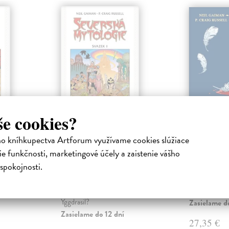
še cookies?
logie
Severská mytologie
Vražedn
ho kníhkupectva Artforum využívame cookies slúžiace
I.
Gaiman Neil
e funkčnosti, marketingové účely a zaistenie vášho
Ultimátní sbí
Gaiman Neil
| Kniha
spokojnosti.
nakreslených 
odání
Jak získal Thor své proslavené
Gaimana! Naj
mytičtější
kladivo Mjölnir? Kolik světů
které v zahra..
to
spojuje vždyzelený jasan
Yggdrasil?
Zasielame d
Zasielame do 12 dní
27,35 €