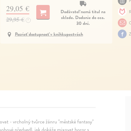
P
29,05 €
Dodávateľ nemá titul na
R
sklade. Dodanie do cca.
29,95 €
?
30 dní.
O
Pozrieť dostupnosť v kníhkupectvách
Z
ovat - vrcholný tvůrce žánru "městské fantasy"
ohové předvedl, jak dokáže mixovat horor s