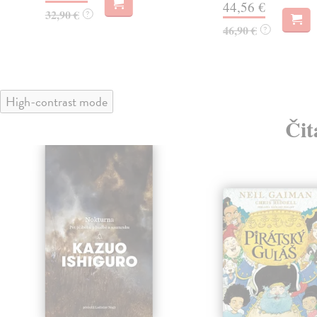
44,56 €
32,90 €
?
46,90 €
?
High-contrast mode
Čit