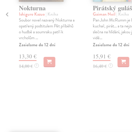
Nokturna
Pirátský gulá
Ishiguro Kazuo
| Kniha
Gaiman Neil
| Kniha
Soubor novel nazvaný Nokturna a
Pan John McRumm je l
opatřený podtitulem Pět příběhů
kuchař, pirát... a ta nejz
o hudbě a soumraku patří k
slečna na hlídání, jakou 
vrcholům ...
vidě...
Zasielame do 12 dní
Zasielame do 12 dní
13,30 €
15,91 €
14,00 €
16,40 €
?
?