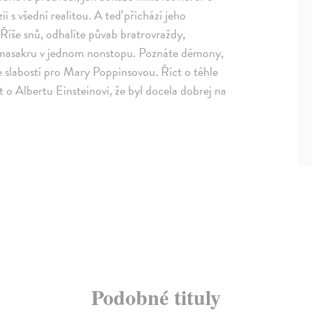
i s všední realitou. A teď přichází jeho
Říše snů, odhalíte půvab bratrovraždy,
se masakru v jednom nonstopu. Poznáte démony,
se slabostí pro Mary Poppinsovou. Říct o téhle
ásit o Albertu Einsteinovi, že byl docela dobrej na
Podobné tituly