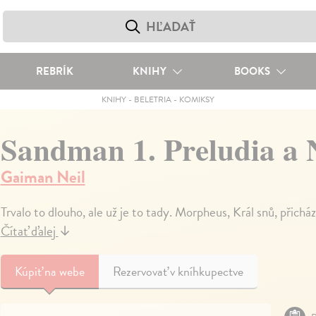
REBRÍK
KNIHY
BOOKS
KNIHY
-
BELETRIA
-
KOMIKSY
Sandman 1. Preludia a
Gaiman Neil
Trvalo to dlouho, ale už je to tady. Morpheus, Král snů, přichá
Čítať ďalej
↓
Kúpiť
na webe
Rezervovať v kníhkupectve