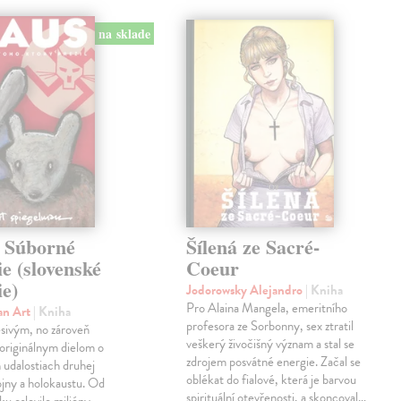
na sklade
 Súborné
Šílená ze Sacré-
e (slovenské
Coeur
ie)
Jodorowsky Alejandro
| Kniha
Pro Alaina Mangela, emeritního
an Art
| Kniha
profesora ze Sorbonny, sex ztratil
sivým, no zároveň
veškerý živočišný význam a stal se
originálnym dielom o
zdrojem posvátné energie. Začal se
 udalostiach druhej
oblékat do fialové, která je barvou
ojny a holokaustu. Od
spirituální otevřenosti, a skoncoval…