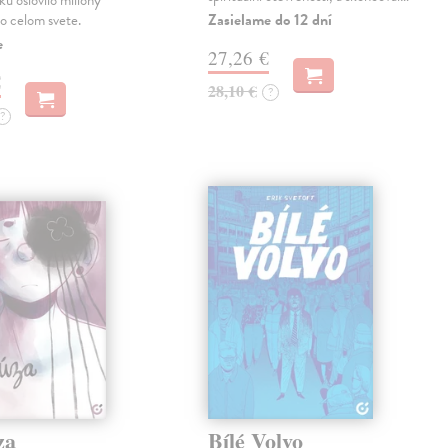
ku oslovilo milióny
Zasielame do 12 dní
po celom svete.
e
27,26 €
€
28,10 €
?
?
za
Bílé Volvo