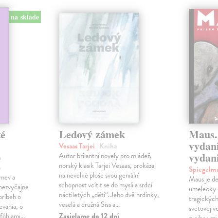
na sklade
ké
Ledový zámek
Maus.
vydani
Vesaas Tarjei
| Kniha
vydan
Autor brilantní novely pro mládež,
a
norský klasik Tarjei Vesaas, prokázal
a
Spiegelm
na nevelké ploše svou geniální
mev a
Maus je de
schopnost vcítit se do mysli a srdcí
 nezvyčajne
umelecky 
náctiletých „dětí“. Jeho dvě hrdinky,
 príbeh o
tragických
veselá a družná Siss a…
evania, o
svetovej v
Zasielame do 12 dní
fóbiami...