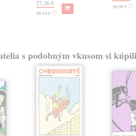
27,26 €
28,20 €
?
28,10 €
?
atelia s podobným vkusom si kúpili