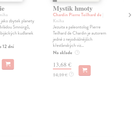
ie
Mystik hmoty
Od
vy
Kniha
Chardin Pierre Teilhard de
|
ě jako zbytek planety
Kniha
Ho
advládou Smnörgů,
Jezuita a paleontolog Pierre
Král
abijáckých kudlanek
Teilhard de Chardin je autorem
touž
jedné z nejodvážnějších
jako
křesťanských viz...
Dese
o 12 dní
Na sklade
Dod
?
skl
13,68 €
sta
dod
14,10 €
?
22
23,