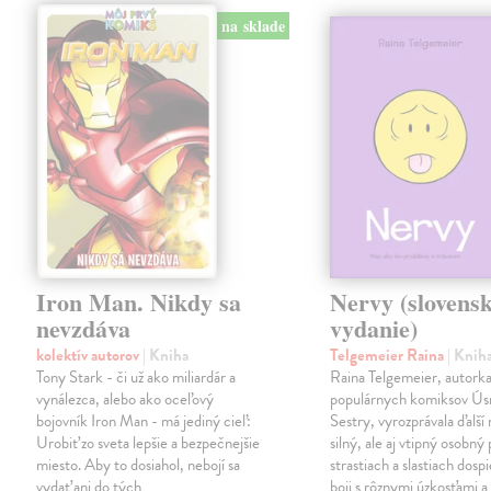
na sklade
Iron Man. Nikdy sa
Nervy (slovens
nevzdáva
vydanie)
kolektív autorov
| Kniha
Telgemeier Raina
| Knih
Tony Stark - či už ako miliardár a
Raina Telgemeier, autork
vynálezca, alebo ako oceľový
populárnych komiksov Ús
bojovník Iron Man - má jediný cieľ:
Sestry, vyrozprávala ďalší
Urobiť zo sveta lepšie a bezpečnejšie
silný, ale aj vtipný osobný
miesto. Aby to dosiahol, nebojí sa
strastiach a slastiach dospi
vydať ani do tých
boji s rôznymi úzkosťami a 