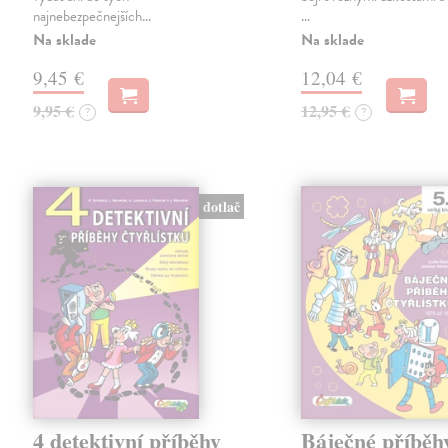
najnebezpečnejších…
…
Na sklade
Na sklade
9,45 €
12,04 €
9,95 €
12,95 €
?
?
dotlač
4 detektivní příběhy
Báječné příběh