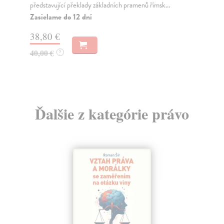
Odp
představující překlady základních pramenů římsk...
Za
Zasielame do 12 dní
38,80 €
13
40,00 €
?
Ďalšie z kategórie právo