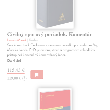
Civilný sporový poriadok. Komentár
Ivančo Marek
| Kniha
Sivý komentár k Civilnému sporovému poriadku pod vedením Mgr.
Mareka Ivanča, PhD. je dielom, ktoré si programovo volí odlišný
prístup než konvenčný komentárový žáner.
Do 4 dní
115,43 €
119,00 €
?