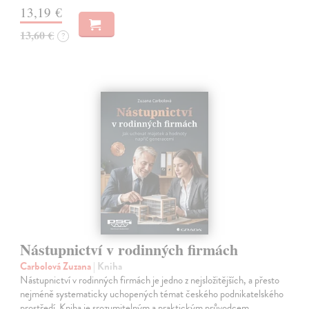
13,19 €
13,60 €
?
Nástupnictví v rodinných firmách
Carbolová Zuzana
| Kniha
Nástupnictví v rodinných firmách je jedno z nejsložitějších, a přesto
nejméně systematicky uchopených témat českého podnikatelského
prostředí. Kniha je srozumitelným a praktickým průvodcem