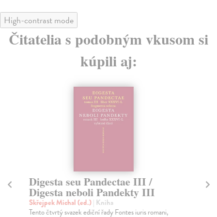
High-contrast mode
Čitatelia s podobným vkusom si
kúpili aj:
Digesta seu Pandectae III /
Ú
Digesta neboli Pandekty III
To
Kri
Skřejpek Michal (ed.)
| Kniha
nej
Tento čtvrtý svazek ediční řady Fontes iuris romani,