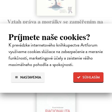
Vztah práva a morálky se zaměřením na
otázku viny
Príjmete naše cookies?
Šír Roman
| Kniha
Tato kniha se snaží zmapovat možnosti vzájemného provázání práva a
morálky. Morálka není pojímána v rovině subjektivních pocitů, nýbrž
K prevádzke internetového kníhkupectva Artforum
vychází ze současných dominantních směrů normativní etiky.
využívame cookies slúžiace na zabezpečenie a meranie
Zasielame do 14 dní
funkčnosti, marketingové účely a zaistenie vášho
maximálneho pohodlia a spokojnosti.
16,00 €
NASTAVENIA
SÚHLASÍM