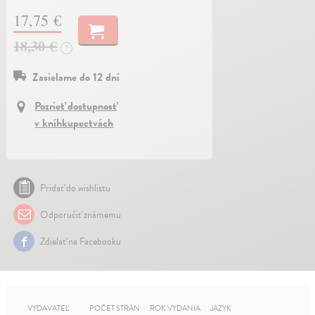
17,75 €
18,30 €
?
Zasielame do 12 dní
Pozrieť dostupnosť
v kníhkupectvách
Pridať do wishlistu
Odporučiť známemu
Zdielať na Facebooku
VYDAVATEĽ
POČET STRÁN
ROK VYDANIA
JAZYK