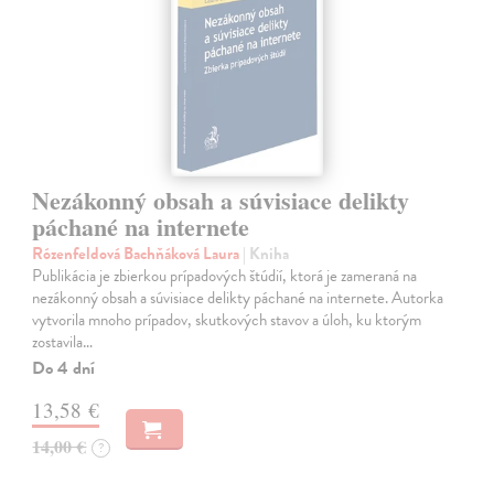
Nezákonný obsah a súvisiace delikty
páchané na internete
Rózenfeldová Bachňáková Laura
| Kniha
Publikácia je zbierkou prípadových štúdií, ktorá je zameraná na
nezákonný obsah a súvisiace delikty páchané na internete. Autorka
vytvorila mnoho prípadov, skutkových stavov a úloh, ku ktorým
zostavila…
Do 4 dní
13,58 €
14,00 €
?