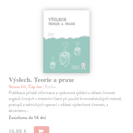
Výslech. Teorie a praxe
Straus Jiří, Čáp Jan
| Kniha
Publikace přináší informace a výzkumná zjištění z oblasti činnosti
orgánů činných v trestním řízení při použití kriminalistických metod,
postupů a taktických operací v oblasti výslechové činnosti, s
akcentem…
Zasielame do 14 dní
16,88 €