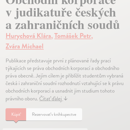
v judikatuře českých
a zahraničních soudů
Hurychová Klára
,
Tomášek Petr
,
Zvára Michael
Publikace představuje první z plánované řady prací
týkajících se práva obchodních korporací a obchodního
práva obecně. Jejím cílem je přiblížit studentům vybraná
česká i zahraniční soudní rozhodnutí vztahující se k právu
obchodních korporací a usnadnit jim studium tohoto
právního oboru.
Čítať ďalej
↓
Kúpiť
Rezervovať v kníhkupectve