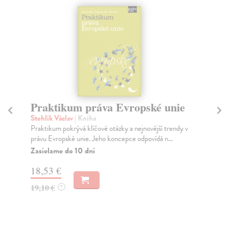
Praktikum práva Evropské unie
I
Stehlík Václav
| Kniha
Jan
Praktikum pokrývá klíčové otázky a nejnovější trendy v
Vyu
právu Evropské unie. Jeho koncepce odpovídá n...
prá
Zasielame do 10 dní
Za
18,53 €
19
19,10 €
19
?