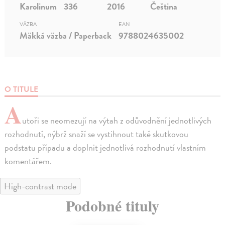
Karolinum
336
2016
Čeština
VÄZBA
EAN
Mäkká väzba / Paperback
9788024635002
O TITULE
A
utoři se neomezují na výtah z odůvodnění jednotlivých
rozhodnutí, nýbrž snaží se vystihnout také skutkovou
podstatu případu a doplnit jednotlivá rozhodnutí vlastním
komentářem.
High-contrast mode
Podobné tituly