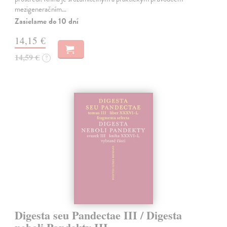
mezigeneračním…
Zasielame do 10 dní
14,15 €
14,59 €
?
Digesta seu Pandectae III / Digesta