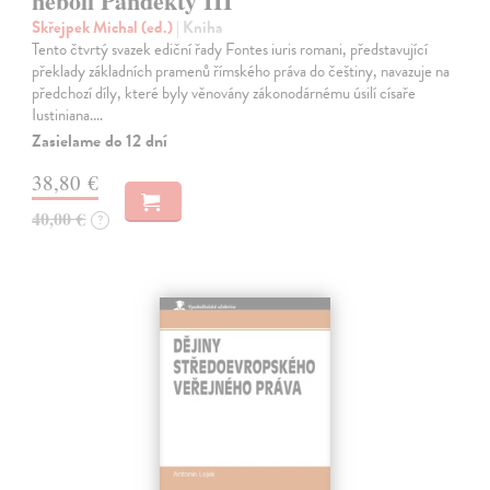
neboli Pandekty III
Skřejpek Michal (ed.)
| Kniha
Tento čtvrtý svazek ediční řady Fontes iuris romani, představující
překlady základních pramenů římského práva do češtiny, navazuje na
předchozí díly, které byly věnovány zákonodárnému úsilí císaře
Iustiniana.…
Zasielame do 12 dní
38,80 €
40,00 €
?