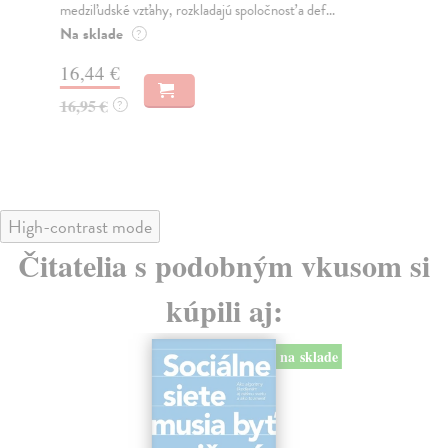
medziľudské vzťahy, rozkladajú spoločnosť a def...
Mon
o k
Na sklade
?
Na
16,44 €
23
16,95 €
?
24
High-contrast mode
Čitatelia s podobným vkusom si
kúpili aj:
na sklade