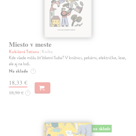
Miesto v meste
Kubišová Tatiana
| Kniha
Kde všade môžu žiť šťastní ľudia? V knižnici, pekárni, električke, lese,
ale aj na lodi.
Na sklade
?
18,33 €
18,90 €
?
na sklade