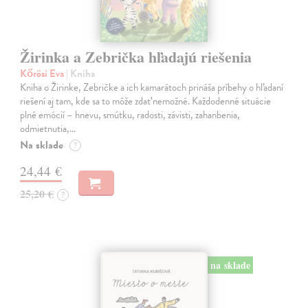
Žirinka a Zebrička hľadajú riešenia
Kőrösi Eva
| Kniha
Kniha o Žirinke, Zebričke a ich kamarátoch prináša príbehy o hľadaní
riešení aj tam, kde sa to môže zdať nemožné. Každodenné situácie
plné emócií – hnevu, smútku, radosti, závisti, zahanbenia,
odmietnutia,…
Na sklade
?
24,44 €
25,20 €
?
na sklade