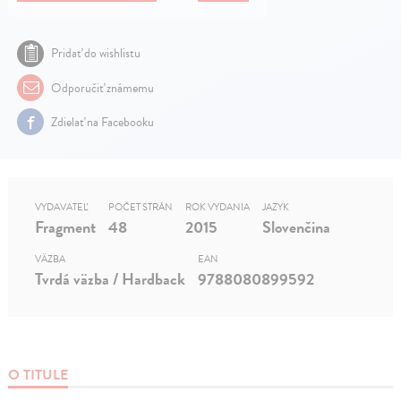
Pridať do wishlistu
Odporučiť známemu
Zdielať na Facebooku
VYDAVATEĽ
POČET STRÁN
ROK VYDANIA
JAZYK
Fragment
48
2015
Slovenčina
VÄZBA
EAN
Tvrdá väzba / Hardback
9788080899592
O TITULE