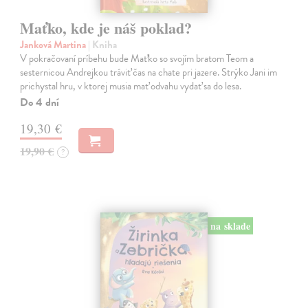
Maťko, kde je náš poklad?
Janková Martina
| Kniha
V pokračovaní príbehu bude Maťko so svojím bratom Teom a
sesternicou Andrejkou tráviť čas na chate pri jazere. Strýko Jani im
prichystal hru, v ktorej musia mať odvahu vydať sa do lesa.
Do 4 dní
19,30 €
19,90 €
?
na sklade