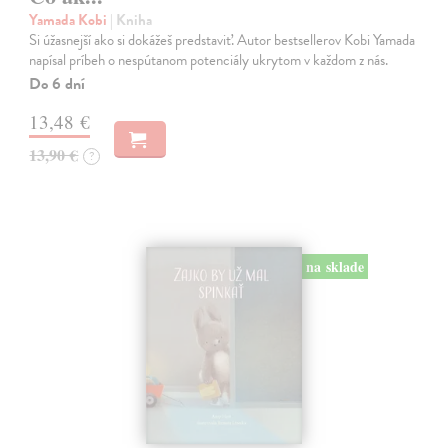
Yamada Kobi
| Kniha
Si úžasnejší ako si dokážeš predstaviť. Autor bestsellerov Kobi Yamada
napísal príbeh o nespútanom potenciály ukrytom v každom z nás.
Do 6 dní
13,48 €
13,90 €
?
na sklade