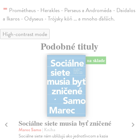
-
Prométheus - Herakles - Perseus a Androméda - Daidalos
a Ikaros - Odyseus - Trójsky kôň … a mnoho ďalších.
High-contrast mode
Podobné tituly
na sklade
Sociálne siete musia byť zničené
S
K
Marec Samo
| Kniha
Sociálne siete nám ubližujú ako jednotlivcom a kazia
Mik