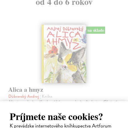
od 4 do 6 rokov
na sklade
Alica a hmyz
Dúbravský Andrej
| Kniha
Alica je zvedavá mačka, ktorá býva so zvedavým Andrejom. Obaja sú
fascinovaní ríšou hmyzu.
Príjmete naše cookies?
Na sklade
?
28,03 €
K prevádzke internetového kníhkupectva Artforum