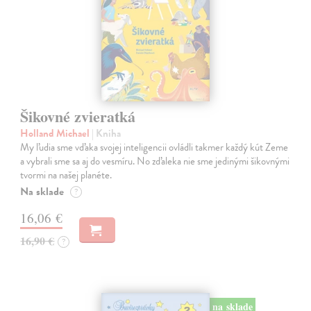
Šikovné zvieratká
Holland Michael
| Kniha
My ľudia sme vďaka svojej inteligencii ovládli takmer každý kút Zeme
a vybrali sme sa aj do vesmíru. No zďaleka nie sme jedinými šikovnými
tvormi na našej planéte.
Na sklade
?
16,06 €
16,90 €
?
na sklade