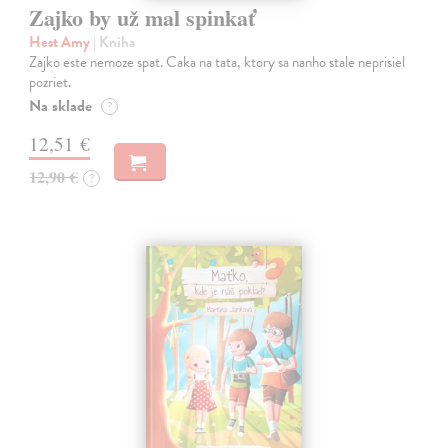
Zajko by už mal spinkať
Hest Amy
| Kniha
Zajko este nemoze spat. Caka na tata, ktory sa nanho stale neprisiel
pozriet.
Na sklade
?
12,51 €
12,90 €
?