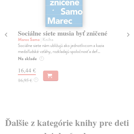
Sociálne siete musia byť zničené
S
K
Marec Samo
| Kniha
Sociálne siete nám ubližujú ako jednotlivcom a kazia
Mik
medziľudské vzťahy, rozkladajú spoločnosť a def...
Mon
o k
Na sklade
?
Na
16,44 €
23
16,95 €
?
24
Ďalšie z kategórie knihy pre deti