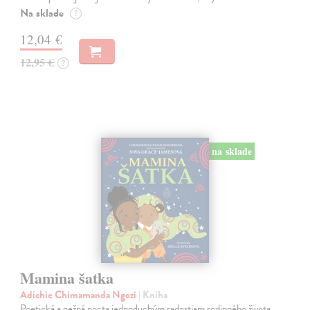
Na sklade
?
12,04 €
12,95 €
?
na sklade
Mamina šatka
Adichie Chimamanda Ngozi
| Kniha
Poetická a nežná pocta jednoduchým radostiam rodinného života.