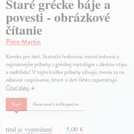
Staré grécke báje a
povesti - obrázkové
čítanie
Pitro Martin
Komiks pre deti. Statoční hrdinovia, mocní bohovia a
najznámejšie príbehy z gréckej mytológie s dávkou vtipu
a nadhľadu! V tejto knižke príbehy ožívajú, menia sa na
zábavné rozprávanie, ktoré si deti ľahko zapamätajú.
Čítať ďalej
↓
Kúpiť
Rezervovať v kníhkupectve
titul je vypredaný
5,00 €