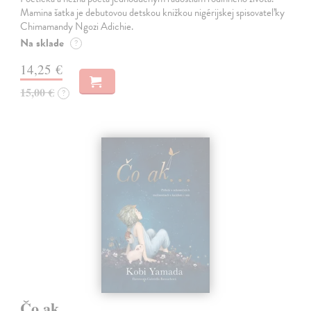
Mamina šatka je debutovou detskou knižkou nigérijskej spisovateľky
Chimamandy Ngozi Adichie.
Na sklade
?
14,25 €
15,00 €
?
Čo ak...