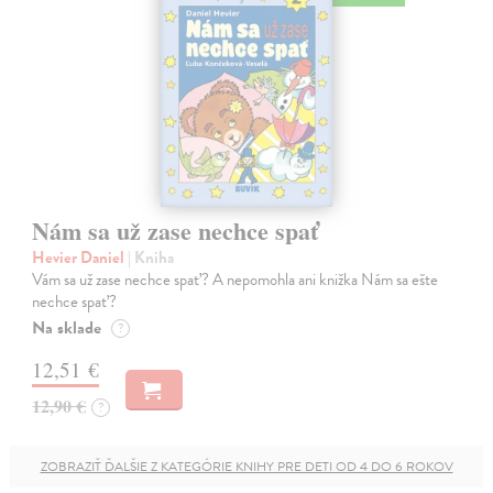
Nám sa už zase nechce spať
Hevier Daniel
| Kniha
Vám sa už zase nechce spať? A nepomohla ani knižka Nám sa ešte
nechce spať?
Na sklade
?
12,51 €
12,90 €
?
ZOBRAZIŤ ĎALŠIE Z KATEGÓRIE KNIHY PRE DETI OD 4 DO 6 ROKOV