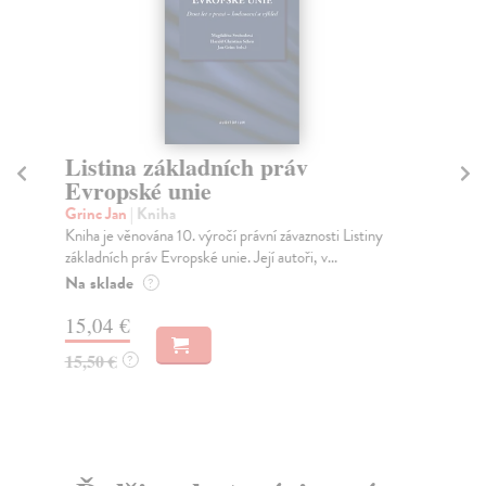
Listina základních práv
P
Evropské unie
Fo
Evr
Grinc Jan
| Kniha
obl
Kniha je věnována 10. výročí právní závaznosti Listiny
základních práv Evropské unie. Její autoři, v...
Za
Na sklade
?
23
15,04 €
24
15,50 €
?