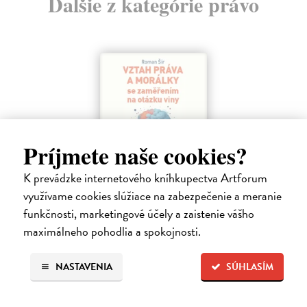
Ďalšie z kategórie právo
Príjmete naše cookies?
K prevádzke internetového kníhkupectva Artforum
využívame cookies slúžiace na zabezpečenie a meranie
Vztah práva a morálky se zaměřením na
funkčnosti, marketingové účely a zaistenie vášho
otázku viny
maximálneho pohodlia a spokojnosti.
Šír Roman
| Kniha
Tato kniha se snaží zmapovat možnosti vzájemného provázání práva a
NASTAVENIA
SÚHLASÍM
morálky. Morálka není pojímána v rovině subjektivních pocitů, nýbrž
vychází ze současných dominantních směrů normativní etiky.
Zasielame do 14 dní