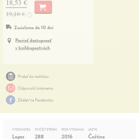
18,53 €
19,10 €
?
Zasielame do 10 dní
Pozrieť dostupnosť
v kníhkupectvách
Pridať do wishlistu
Odporučiť známemu
Zdielať na Facebooku
VYDAVATEĽ
POČET STRÁN
ROK VYDANIA
JAZYK
Leges
288
2016
Čeština