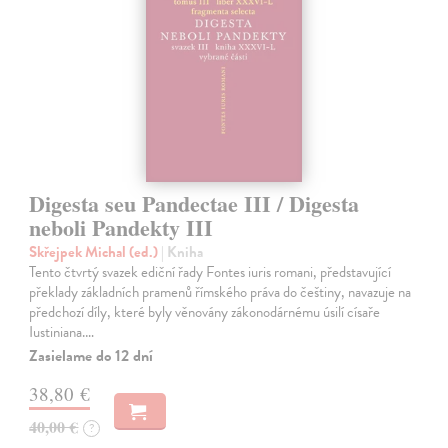
Digesta seu Pandectae III / Digesta
neboli Pandekty III
Skřejpek Michal (ed.)
| Kniha
Tento čtvrtý svazek ediční řady Fontes iuris romani, představující
překlady základních pramenů římského práva do češtiny, navazuje na
předchozí díly, které byly věnovány zákonodárnému úsilí císaře
Iustiniana.…
Zasielame do 12 dní
38,80 €
40,00 €
?