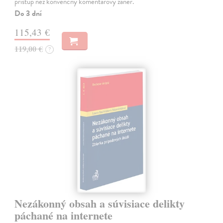
prístup než konvenčný komentárový žáner.
Do 3 dní
115,43 €
119,00 €
?
Nezákonný obsah a súvisiace delikty
páchané na internete