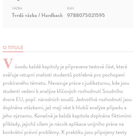
VÄZBA
EAN
Tvrdá väzba / Hardback
9788075021595
O TITULE
V
úvodu každé kapitoly je připravena testová část, která
ověřuje vstupní znalosti studentů potřebné pro pochopení
probíraného tématu. Navazuje práce s judikaturou, kde jsou
studenti vedeni k analýze klíčových rozhodnutí Soudního
dvora EU, popř. národních soudů. Jednotlivá rozhodnutí jsou
doplněna otázkami, jež mají vést k hlubší analýze případu a
jeho významu. Konečně je každá kapitola doplněna fiktivními
příklady, jejichž cílem je nácvik aplikace unijního práva na
konkrétní právní problémy. K praktiku jsou připojeny texty