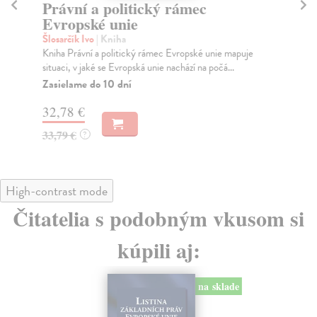
Právní a politický rámec
P
Evropské unie
Har
Her
Šlosarčík Ivo
| Kniha
pro
Kniha Právní a politický rámec Evropské unie mapuje
situaci, v jaké se Evropská unie nachází na počá...
Za
Zasielame do 10 dní
22
32,78 €
23
33,79 €
?
High-contrast mode
Čitatelia s podobným vkusom si
kúpili aj:
na sklade