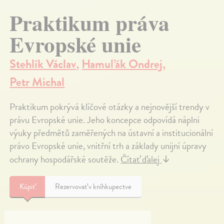
Praktikum práva
Evropské unie
Stehlík Václav
,
Hamuľák Ondrej
,
Petr Michal
Praktikum pokrývá klíčové otázky a nejnovější trendy v
právu Evropské unie. Jeho koncepce odpovídá náplni
výuky předmětů zaměřených na ústavní a institucionální
právo Evropské unie, vnitřní trh a základy unijní úpravy
ochrany hospodářské soutěže.
Čítať ďalej
↓
Kúpiť
Rezervovať v kníhkupectve