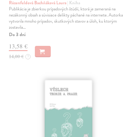
Rózenfeldová Bachňáková Laura
| Kniha
Publikácia je zbierkou prípadových štúdií, ktorá je zameraná na
nezákonný obsah a súvisiace delikty páchané na internete. Autorka
vytvorila mnoho prípadov, skutkových stavov a úloh, ku ktorým
zostavila…
Do 3 dní
13,58 €
14,00 €
?