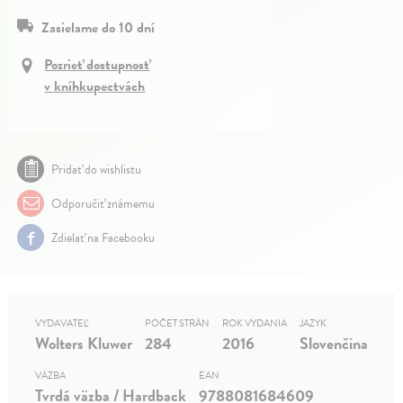
Zasielame do 10 dní
Pozrieť dostupnosť
v kníhkupectvách
Pridať do wishlistu
Odporučiť známemu
Zdielať na Facebooku
VYDAVATEĽ
POČET STRÁN
ROK VYDANIA
JAZYK
Wolters Kluwer
284
2016
Slovenčina
VÄZBA
EAN
Tvrdá väzba / Hardback
9788081684609