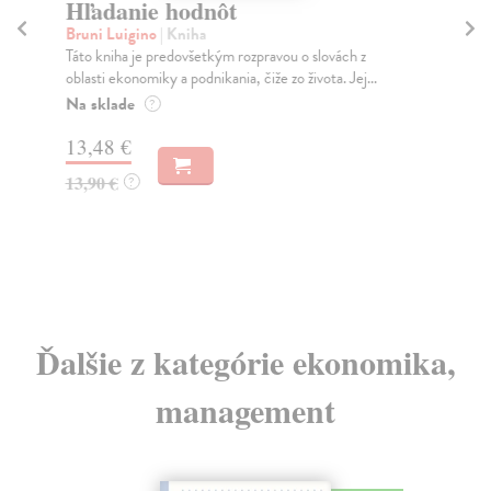
Hľadanie hodnôt
Z
ri
Bruni Luigino
| Kniha
P
Táto kniha je predovšetkým rozpravou o slovách z
oblasti ekonomiky a podnikania, čiže zo života. Jej...
Be
Na sklade
Man
?
ria
13,48 €
prv
Do
13,90 €
?
37
38
Ďalšie z kategórie ekonomika,
management