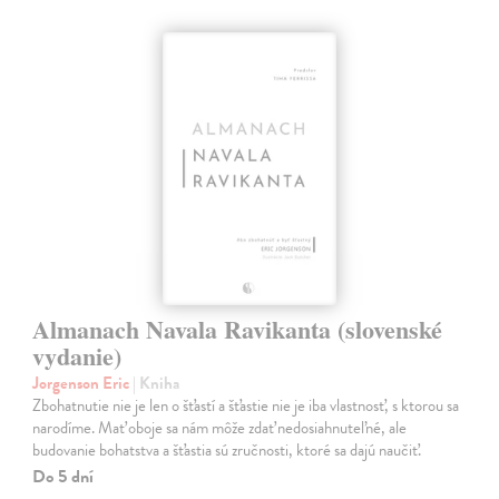
Almanach Navala Ravikanta (slovenské
vydanie)
Jorgenson Eric
| Kniha
Zbohatnutie nie je len o šťastí a šťastie nie je iba vlastnosť, s ktorou sa
narodíme. Mať oboje sa nám môže zdať nedosiahnuteľné, ale
budovanie bohatstva a šťastia sú zručnosti, ktoré sa dajú naučiť.
Do 5 dní