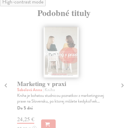
High-contrast mode
Podobné tituly
Marketing v praxi
Z
Sabolová Anna
| Kniha
Col
Kniha je bohatou studnicou poznatkov z marketingovej
Pre
praxe na Slovensku, po ktorej môžete kedykoľvek...
iné
Do 5 dní
Za
24,25 €
19