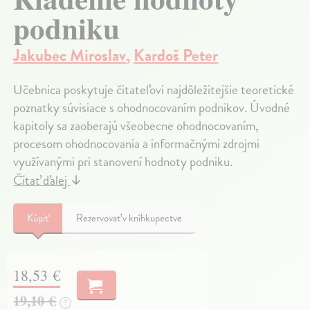
podniku
Jakubec Miroslav
,
Kardoš Peter
Učebnica poskytuje čitateľovi najdôležitejšie teoretické
poznatky súvisiace s ohodnocovaním podnikov. Úvodné
kapitoly sa zaoberajú všeobecne ohodnocovaním,
procesom ohodnocovania a informačnými zdrojmi
využívanými pri stanovení hodnoty podniku.
Čítať ďalej
↓
Kúpiť
Rezervovať v kníhkupectve
18,53 €
19,10 €
?