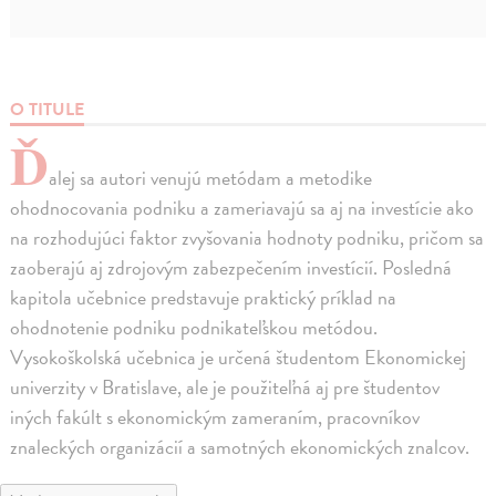
O TITULE
Ď
alej sa autori venujú metódam a metodike
ohodnocovania podniku a zameriavajú sa aj na investície ako
na rozhodujúci faktor zvyšovania hodnoty podniku, pričom sa
zaoberajú aj zdrojovým zabezpečením investícií. Posledná
kapitola učebnice predstavuje praktický príklad na
ohodnotenie podniku podnikateľskou metódou.
Vysokoškolská učebnica je určená študentom Ekonomickej
univerzity v Bratislave, ale je použiteľná aj pre študentov
iných fakúlt s ekonomickým zameraním, pracovníkov
znaleckých organizácií a samotných ekonomických znalcov.