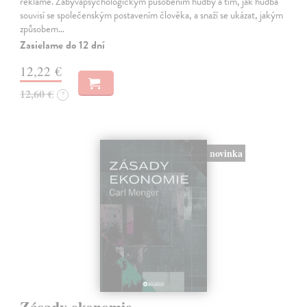
reklamě. Zabývápsychologickým působením hudby a tím, jak hudba
souvisí se společenským postavením člověka, a snaží se ukázat, jakým
způsobem…
Zasielame do 12 dní
12,22 €
12,60 €
?
novinka
Zásady ekonomie