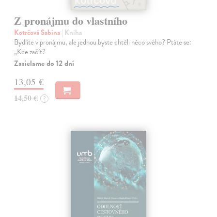
Z pronájmu do vlastního
Kotrčová Sabina
| Kniha
Bydlíte v pronájmu, ale jednou byste chtěli něco svého? Ptáte se:
„Kde začít?
Zasielame do 12 dní
13,05 €
14,50 €
?