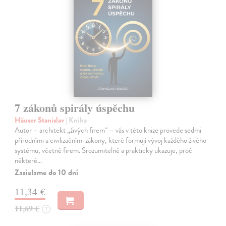
7 zákonů spirály úspěchu
Häuser Stanislav
| Kniha
Autor – architekt „živých firem“ – vás v této knize provede sedmi
přírodními a civilizačními zákony, které formují vývoj každého živého
systému, včetně firem. Srozumitelně a prakticky ukazuje, proč
některé…
Zasielame do 10 dní
11,34 €
11,69 €
?