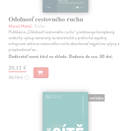
Odolnosť cestovného ruchu
Marciš Matúš
| Kniha
Publikácia „Odolnosť cestovného ruchu“ predstavuje komplexný
vedecký výstup zameraný na teoretické a praktické aspekty
schopnosti sektora cestovného ruchu absorbovať negatívne vplyvy a
prispôsobovať sa…
Dodávateľ nemá titul na sklade. Dodanie do cca. 30 dní.
20,12 €
20,74 €
?
novinka