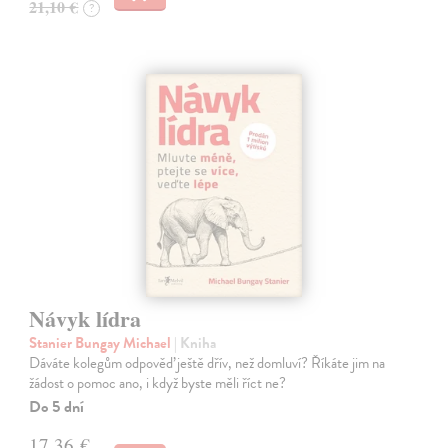
21,10 €
?
Návyk lídra
Stanier Bungay Michael
| Kniha
Dáváte kolegům odpověď ještě dřív, než domluví? Říkáte jim na
žádost o pomoc ano, i když byste měli říct ne?
Do 5 dní
17,36 €