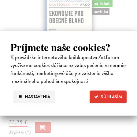
na sklade
novinka
Príjmete naše cookies?
K prevádzke internetového kníhkupectva Artforum
využívame cookies slúžiace na zabezpečenie a meranie
Ekonomie pro obecné blaho
funkčnosti, marketingové účely a zaistenie vášho
Tirole Jean
| Kniha
maximálneho pohodlia a spokojnosti.
Ekonomie může pomoci realizovat společné dobro, pokud
ekonomové opustí své obvyklé role: psaní odborných článků do
NASTAVENIA
SÚHLASÍM
vědeckých časopisů, které čtou jen jejich kolegové, nebo vypouštění
zjednodušených pouček…
Na sklade
?
33,75 €
37,50 €
?