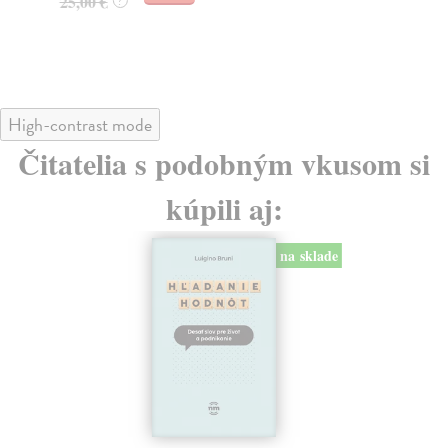
25,00 €
19
?
High-contrast mode
Čitatelia s podobným vkusom si
kúpili aj:
na sklade