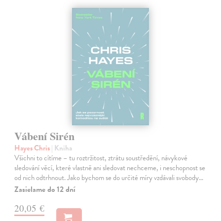
Vábení Sirén
Hayes Chris
| Kniha
Všichni to cítíme – tu roztržitost, ztrátu soustředění, návykové
sledování věcí, které vlastně ani sledovat nechceme, i neschopnost se
od nich odtrhnout. Jako bychom se do určité míry vzdávali svobody…
Zasielame do 12 dní
20,05 €