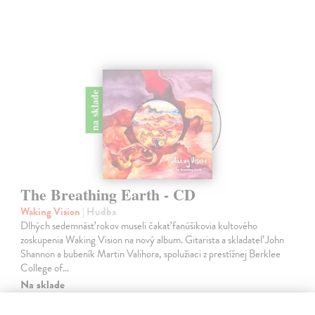
na sklade
The Breathing Earth - CD
Waking Vision
| Hudba
Dlhých sedemnásť rokov museli čakať fanúšikovia kultového
zoskupenia Waking Vision na nový album. Gitarista a skladateľ John
Shannon a bubeník Martin Valihora, spolužiaci z prestížnej Berklee
College of…
Na sklade