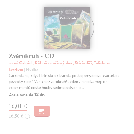
Zvěrokruh - CD
Jonáš Gabriel, Kühnův smíšený sbor, Stivín Jiří, Talichovo
kvarteto
| Hudba
Co se stane, když flétnista a klavírista potkají smyčcové kvarteto a
pěvecký sbor? Vznikne Zvěrokruh! Jeden z nejodvážnějších
experimentů české hudby sedmdesátých let.
Zasielame do 12 dní
16,01 €
16,50 €
?