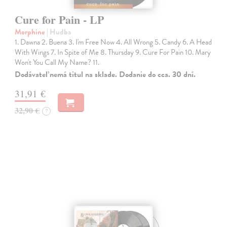
Cure for Pain - LP
Morphine
| Hudba
1. Dawna 2. Buena 3. I'm Free Now 4. All Wrong 5. Candy 6. A Head
With Wings 7. In Spite of Me 8. Thursday 9. Cure For Pain 10. Mary
Won't You Call My Name? 11.
Dodávateľ nemá titul na sklade. Dodanie do cca. 30 dní.
31,91 €
32,90 €
?