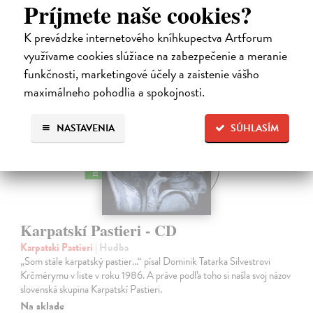
13,00 €
Príjmete naše cookies?
K prevádzke internetového kníhkupectva Artforum
využívame cookies slúžiace na zabezpečenie a meranie
funkčnosti, marketingové účely a zaistenie vášho
maximálneho pohodlia a spokojnosti.
NASTAVENIA
SÚHLASÍM
na sklade
Karpatskí Pastieri - CD
Karpatskí Pastieri
| Hudba
„Som stále karpatský pastier...“ písal Dominik Tatarka Silvestrovi
Krčmérymu v liste v roku 1986. A práve podľa toho si našla svoj názov
slovenská skupina Karpatskí Pastieri.
Na sklade