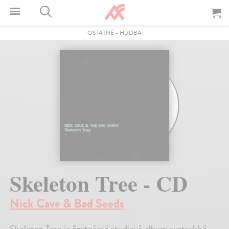
OSTATNÉ
-
HUDBA
Skeleton Tree - CD
Nick Cave & Bad Seeds
Skeleton Tree je šestnácté studiové album australské