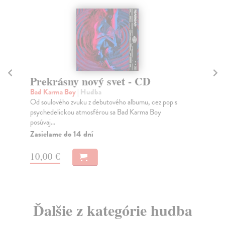
Prekrásny nový svet - CD
Ú
Bad Karma Boy
| Hudba
Ba
Od soulového zvuku z debutového albumu, cez pop s
Ara
psychedelickou atmosférou sa Bad Karma Boy
exp
posúvaj...
Za
Zasielame do 14 dní
10
10,00 €
Ďalšie z kategórie hudba