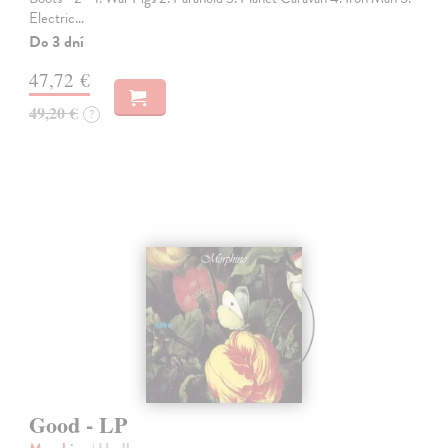
Electric…
Do 3 dní
47,72 €
49,20 €
?
Good - LP