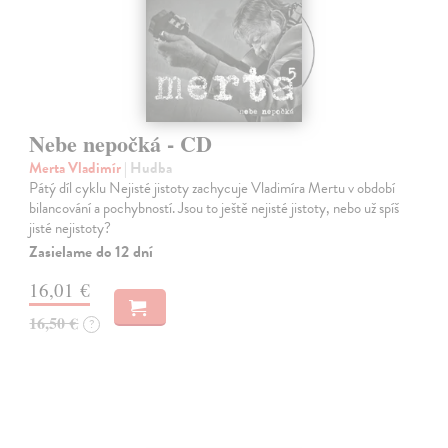
Nebe nepočká - CD
Merta Vladimír
| Hudba
Pátý díl cyklu Nejisté jistoty zachycuje Vladimíra Mertu v období
bilancování a pochybností. Jsou to ještě nejisté jistoty, nebo už spíš
jisté nejistoty?
Zasielame do 12 dní
16,01 €
16,50 €
?