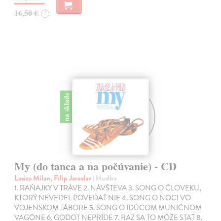
16,50 €
?
na sklade
My (do tanca a na počúvanie) - CD
Lasica Milan, Filip Jaroslav
| Hudba
1. RAŇAJKY V TRÁVE 2. NÁVŠTEVA 3. SONG O ČLOVEKU,
KTORÝ NEVEDEL POVEDAŤ NIE 4. SONG O NOCI VO
VOJENSKOM TÁBORE 5. SONG O IDÚCOM MUNIČNOM
VAGÓNE 6. GODOT NEPRÍDE 7. RAZ SA TO MÔŽE STAŤ 8.