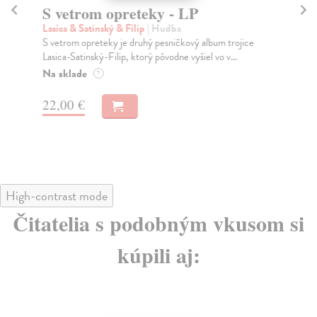
S vetrom opreteky - LP
K
Lasica & Satinský & Filip
| Hudba
Bár
S vetrom opreteky je druhý pesničkový album trojice
Alb
Lasica-Satinský-Filip, ktorý pôvodne vyšiel vo v...
nov
Na sklade
Na
?
22,00 €
30
High-contrast mode
Čitatelia s podobným vkusom si
kúpili aj: