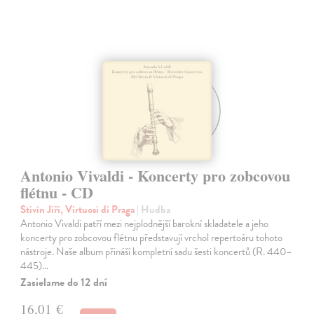
Antonio Vivaldi - Koncerty pro zobcovou
flétnu - CD
Stivín Jiří, Virtuosi di Praga
| Hudba
Antonio Vivaldi patří mezi nejplodnější barokní skladatele a jeho
koncerty pro zobcovou flétnu představují vrchol repertoáru tohoto
nástroje. Naše album přináší kompletní sadu šesti koncertů (R. 440–
445)…
Zasielame do 12 dní
16,01 €