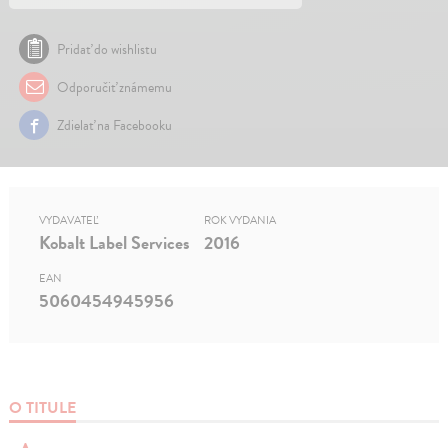
Pridať do wishlistu
Odporučiť známemu
Zdielať na Facebooku
VYDAVATEĽ
ROK VYDANIA
Kobalt Label Services
2016
EAN
5060454945956
O TITULE