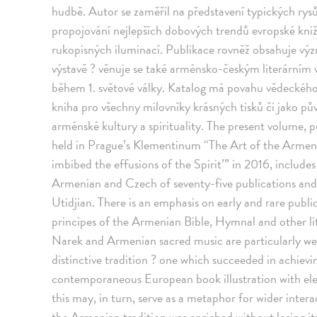
hudbě. Autor se zaměřil na představení typických rysů
propojování nejlepších dobových trendů evropské knižn
rukopisných iluminací. Publikace rovněž obsahuje v
výstavě ? věnuje se také arménsko-českým literárním
během 1. světové války. Katalog má povahu vědeckého 
kniha pro všechny milovníky krásných tisků či jako p
arménské kultury a spirituality. The present volume, 
held in Prague’s Klementinum “The Art of the Armen
imbibed the effusions of the Spirit’” in 2016, include
Armenian and Czech of seventy-five publications and
Utidjian. There is an emphasis on early and rare publi
principes of the Armenian Bible, Hymnal and other li
Narek and Armenian sacred music are particularly wel
distinctive tradition ? one which succeeded in achiev
contemporaneous European book illustration with el
this may, in turn, serve as a metaphor for wider intera
the Armenian tradition was enriched without losing i