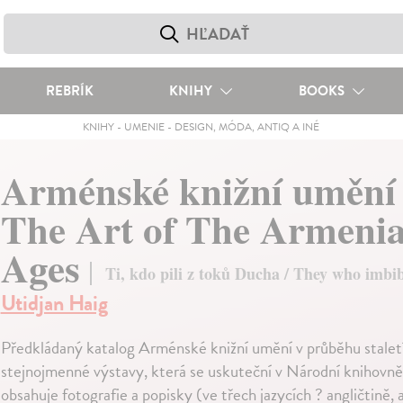
REBRÍK
KNIHY
BOOKS
KNIHY
-
UMENIE
-
DESIGN, MÓDA, ANTIQ A INÉ
Arménské knižní umění v
The Art of The Armenia
Ages
Ti, kdo pili z toků Ducha / They who imbibe
Utidjan Haig
Předkládaný katalog Arménské knižní umění v průběhu staletí ? 
stejnojmenné výstavy, která se uskuteční v Národní knihovně 
obsahuje fotografie a popisky (ve třech jazycích ? angličtině