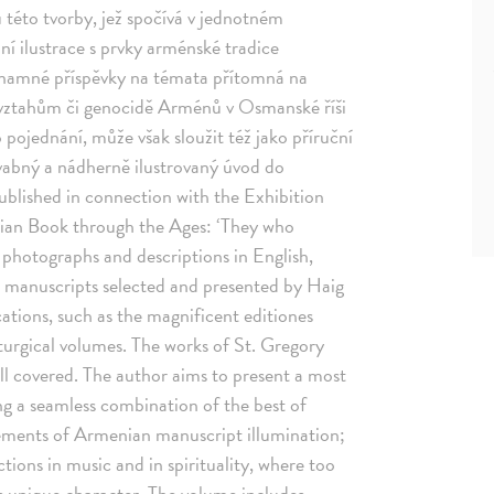
 této tvorby, jež spočívá v jednotném
í ilustrace s prvky arménské tradice
ýznamné příspěvky na témata přítomná na
 vztahům či genocidě Arménů v Osmanské říši
pojednání, může však sloužit též jako příruční
ůvabný a nádherně ilustrovaný úvod do
published in connection with the Exhibition
ian Book through the Ages: ‘They who
s photographs and descriptions in English,
 manuscripts selected and presented by Haig
cations, such as the magnificent editiones
turgical volumes. The works of St. Gregory
l covered. The author aims to present a most
ing a seamless combination of the best of
ements of Armenian manuscript illumination;
ctions in music and in spirituality, where too
ts unique character. The volume includes