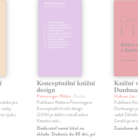
í
Konceptuální knižní
Knižní 
design
Dunhua
Pamminger Walter
| Kniha
Hybner Jan
odiska pro
Publikace Waltera Pammingera
Publikace Kni
 vazby.
Konceptuální knižní design
Dunhuangu po
 na výuku
(2018) je dalším z titulů edice
vazbě Dálnéh
Katedra nakl...
Zaměřuje se z
Dodávateľ nemá titul na
Zasielame d
sklade. Dodanie do 30 dní, pri