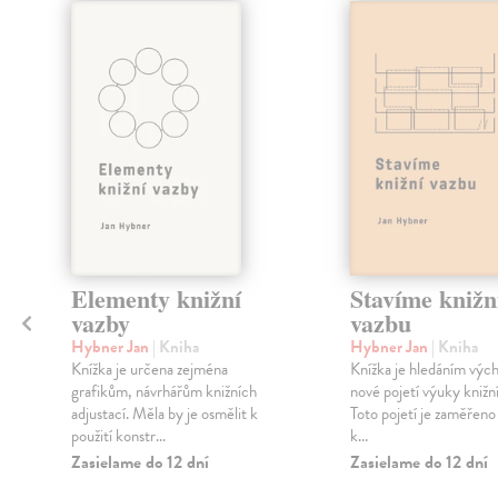
klade
Elementy knižní
Stavíme knižn
vazby
vazbu
Hybner Jan
| Kniha
Hybner Jan
| Kniha
Knížka je určena zejména
Knížka je hledáním vých
grafikům, návrhářům knižních
nové pojetí výuky knižní
adjustací. Měla by je osmělit k
Toto pojetí je zaměřeno
použití konstr...
k...
Zasielame do 12 dní
Zasielame do 12 dní