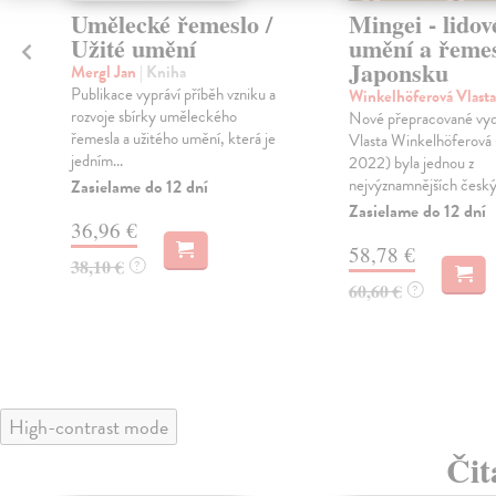
Umělecké řemeslo /
Mingei - lidov
Užité umění
umění a řemes
Japonsku
Mergl Jan
| Kniha
Publikace vypráví příběh vzniku a
Winkelhöferová Vlast
rozvoje sbírky uměleckého
Nové přepracované vyd
řemesla a užitého umění, která je
Vlasta Winkelhöferová
jedním...
2022) byla jednou z
nejvýznamnějších českýc
Zasielame do 12 dní
Zasielame do 12 dní
36,96 €
58,78 €
38,10 €
?
60,60 €
?
High-contrast mode
Čit