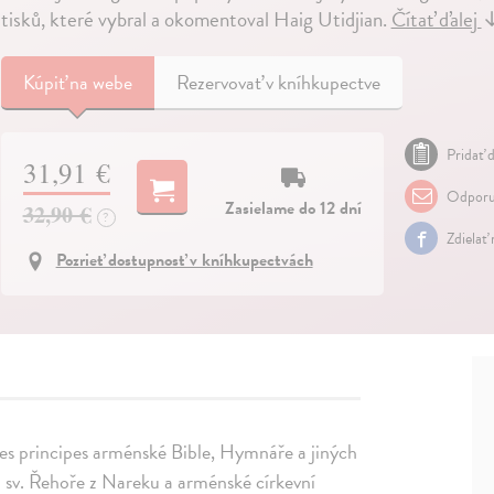
tisků, které vybral a okomentoval Haig Utidjian.
Čítať ďalej
Kúpiť
na webe
Rezervovať v kníhkupectve
Pridať d
31,91 €
Odporu
Zasielame do 12 dní
32,90 €
?
Zdielať
Pozrieť dostupnosť v kníhkupectvách
iones principes arménské Bible, Hymnáře a jiných
ům sv. Řehoře z Nareku a arménské církevní