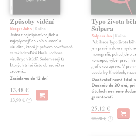
Způsoby vidění
Typo života bě
Solpera
Berger John
| Kniha
Jedna z najinšpiratívnejších a
Solpera Jan
| Kniha
najvplyvnejších kníh o umení a
Publikace Typo života běh
vizualite, ktorá je právom považovaná
je v pravém slova smyslu 
za zakladateľskú klasiku odbore
monografií, pokud jde o c
vizuálnych štúdií. Sedem esejí (z
koncepci, výběr prací, hlav
ktorých tri sú čisto obrazové) sa
grafickou úpravu. V první 
zaoberá…
úvodu Ivy Knobloch, naz
Zasielame do 12 dní
Dodávateľ nemá titul n
Dodanie do 30 dní, pri 
13,48 €
tituloch nevieme dodan
garantovať.
13,90 €
?
25,12 €
25,90 €
?