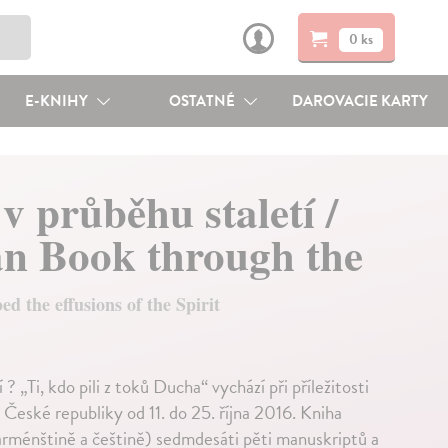
0 ks
E-KNIHY
OSTATNÉ
DAROVACIE KARTY
 průběhu staletí /
n Book through the
d the effusions of the Spirit
„Ti, kdo pili z toků Ducha“ vychází při příležitosti
České republiky od 11. do 25. října 2016. Kniha
, arménštině a češtině) sedmdesáti pěti manuskriptů a