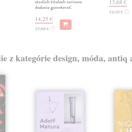
starších tituloch nevieme
13,68 €
dodanie garantovať.
14,10 €
?
14,25 €
15,00 €
?
ie z kategórie design, móda, antiq 