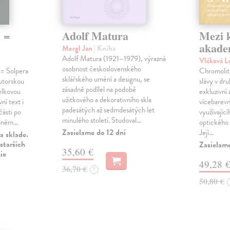
h =
Adolf Matura
Mezi 
akade
Mergl Jan
| Kniha
Adolf Matura (1921–1979), výrazná
Vlčková L
osobnost československého
 = Solpera
Chromolito
sklářského umění a designu, se
autorskou
slávy v dru
zásadně podílel na podobě
elkovou
exkluzivní
užitkového a dekorativního skla
ní text i
vícebarevn
padesátých až sedmdesátých let
části po
využívající
minulého století. Studoval…
vaném…
optického 
Zasielame do 12 dní
Její…
a sklade.
starších
Zasielame
35,60 €
ie
49,28 
36,70 €
?
50,80 €