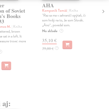
er
AHA
Zo
on of Soviet
Pa
Kompaník Tomáš
| Kniha
n's Books
To
"Raz sa ma v zahraničí opýtali, či
33
som hrdý na to, že som Slovák.
Ros
„Áno“, povedal som.
Knih
ames M.
| Kniha
Na sklade
emo
battered, brown
?
príb
e sat in a loft. It
35,10 €
spol
reasure trove: more
Zas
39,00 €
?
?
59
 aj: