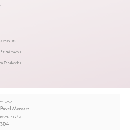
↓
o wishlistu
čiť známemu
 na Facebooku
VYDAVATEĽ
Pavel Mervart
POČET STRÁN
304