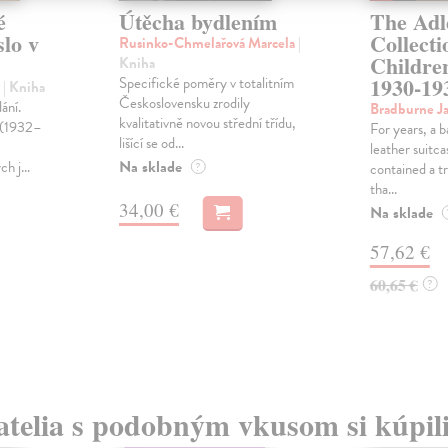
é
Útěcha bydlením
The Adl
lo v
Collecti
Rusinko-Chmelařová Marcela
|
Childre
Kniha
1930-19
Specifické poměry v totalitním
a
| Kniha
Československu zrodily
ání.
Bradburne J
kvalitativně novou střední třídu,
 (1932–
For years, a 
lišící se od...
leather suitcas
Na sklade
h j...
?
contained a t
tha...
34,00 €
Na sklade
57,62 €
60,65 €
?
atelia s podobným vkusom si kúpili