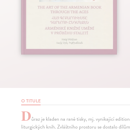
O TITULE
D
ůraz je kladen na rané tisky, mj. vynikající edit
liturgických knih. Zvláštního prostoru se dostalo díl