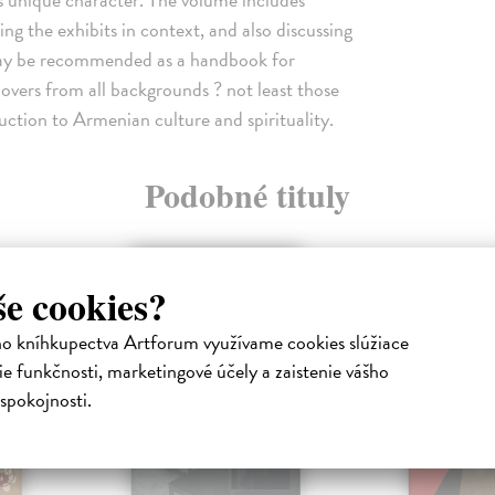
cing the exhibits in context, and also discussing
may be recommended as a handbook for
lovers from all backgrounds ? not least those
duction to Armenian culture and spirituality.
Podobné tituly
na sklade
še cookies?
ho kníhkupectva Artforum využívame cookies slúžiace
e funkčnosti, marketingové účely a zaistenie vášho
spokojnosti.