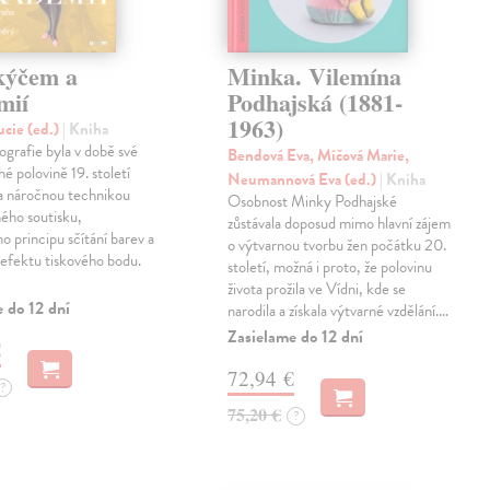
kýčem a
Minka. Vilemína
mií
Podhajská (1881-
1963)
ucie (ed.)
| Kniha
grafie byla v době své
Bendová Eva, Míčová Marie,
hé polovině 19. století
Neumannová Eva (ed.)
| Kniha
 a náročnou technikou
Osobnost Minky Podhajské
ého soutisku,
zůstávala doposud mimo hlavní zájem
ho principu sčítání barev a
o výtvarnou tvorbu žen počátku 20.
efektu tiskového bodu.
století, možná i proto, že polovinu
života prožila ve Vídni, kde se
 do 12 dní
narodila a získala výtvarné vzdělání.…
Zasielame do 12 dní
€
72,94 €
?
75,20 €
?