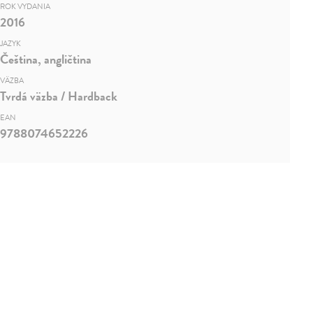
ROK VYDANIA
2016
JAZYK
Čeština, angličtina
VÄZBA
Tvrdá väzba / Hardback
EAN
9788074652226