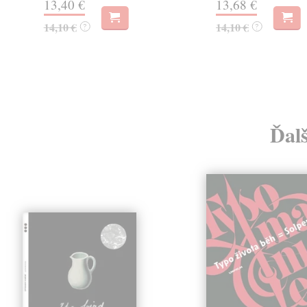
13,40 €
13,68 €
14,10 €
14,10 €
?
?
Ďalš