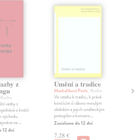
vazby z
Umění a tradice
Um
ngu
Sb
Machalíková Pavla
| Kniha
hi
Ve vztahu k tradici, k právě
| Kniha
končícím či dávno minulým
žní vazby z
Jak
obdobím a jejich uměleckým
jednává o knižní
Publ
postupům a konvenc...
o východu.
ucel
ejména na ...
Zasielame do 12 dní
pra
hist
o 12 dní
7,28 €
Zas