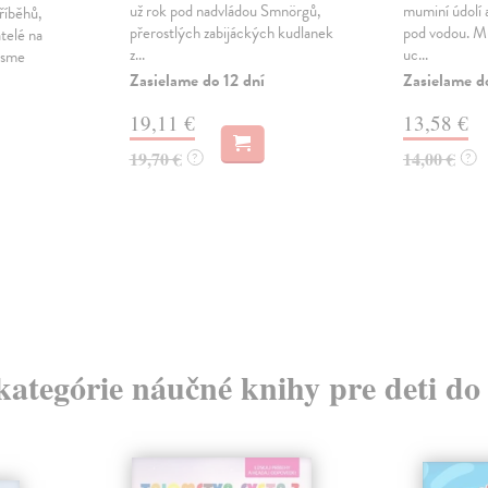
už rok pod nadvládou Smnörgů,
muminí údolí a
říběhů,
přerostlých zabijáckých kudlanek
pod vodou. Mu
atelé na
z...
uc...
jsme
Zasielame do 12 dní
Zasielame d
19,11 €
13,58 €
19,70 €
14,00 €
?
?
 kategórie náučné knihy pre deti do