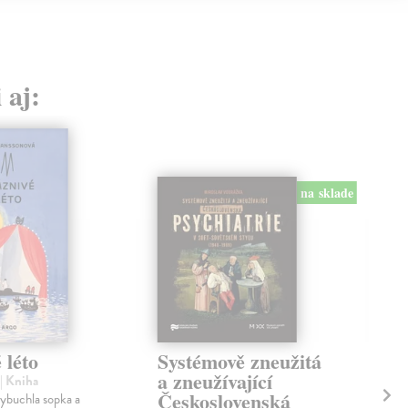
 aj:
na sklade
 léto
Systémově zneužitá
Na
a zneužívající
Ka
| Kniha
Československá
vybuchla sopka a
Bel