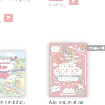
12,99 €
?
predpredaj
sa dovnútra
Ako surfovať na