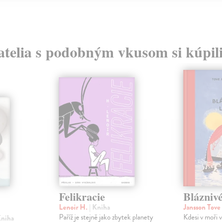
atelia s podobným vkusom si kúpili
Felikracie
Bláznivé
Lenoir H.
| Kniha
Jansson Tove
Paříž je stejně jako zbytek planety
Kdesi v moři 
Kniha