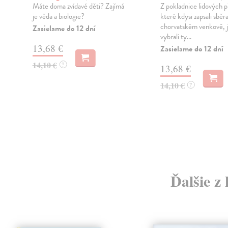
Máte doma zvídavé děti? Zajímá
Z pokladnice lidových p
je věda a biologie?
které kdysi zapsali sběr
chorvatském venkově, 
Zasielame do 12 dní
vybrali ty...
13,68 €
Zasielame do 12 dní
14,10 €
?
13,68 €
14,10 €
?
Ďalšie z