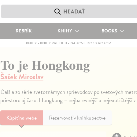
REBRÍK
KNIHY
BOOKS
KNIHY
-
KNIHY PRE DETI
-
NÁUČNÉ DO 10 ROKOV
To je Hongkong
Šašek Miroslav
Ďalšia zo série svetoznámych sprievodcov po svetových metro
priestoru aj času. Hongkong – nejbarevnější a nejexotičtější
Kúpiť
na webe
Rezervovať v kníhkupectve