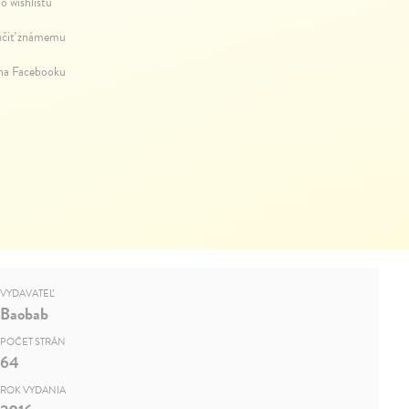
o wishlistu
čiť známemu
 na Facebooku
VYDAVATEĽ
Baobab
POČET STRÁN
64
ROK VYDANIA