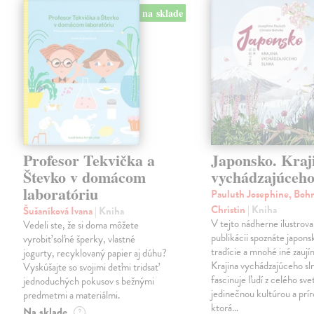
na sklade
Profesor Tekvička a
Japonsko. Kraj
Števko v domácom
vychádzajúceho
laboratóriu
Pauluth Josephine, Boh
Christin
| Kniha
Šušaníková Ivana
| Kniha
V tejto nádherne ilustrova
Vedeli ste, že si doma môžete
publikácii spoznáte japons
vyrobiť soľné šperky, vlastné
tradície a mnohé iné zaují
jogurty, recyklovaný papier aj dúhu?
Krajina vychádzajúceho sl
Vyskúšajte so svojimi deťmi tridsať
fascinuje ľudí z celého sve
jednoduchých pokusov s bežnými
jedinečnou kultúrou a prí
predmetmi a materiálmi.
ktorá…
Na sklade
?