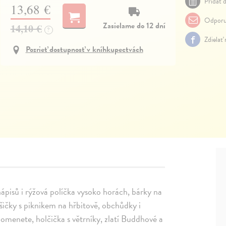
Pridať d
13,68 €
Odporu
Zasielame do 12 dní
14,10 €
?
Zdielať
Pozrieť dostupnosť v kníhkupectvách
ápisů i rýžová políčka vysoko horách, bárky na
šičky s piknikem na hřbitově, obchůdky i
pomenete, holčička s větrníky, zlatí Buddhové a