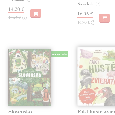
Na sklade
?
14,20 €
16,06 €
14,95 €
?
16,90 €
?
na sklade
Slovensko -
Fakt husté zvie