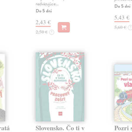
nadväzujúce…
Do 5 dní
Do 5 dní
5,43 €
2,43 €
5,60 €
?
2,50 €
?
ratá
Slovensko. Čo ti v
Pozri 