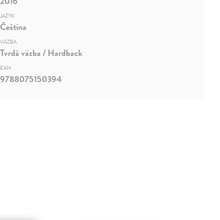
2016
JAZYK
Čeština
VÄZBA
Tvrdá väzba / Hardback
EAN
9788075150394