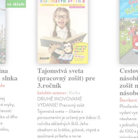
na sklade
ina
Tajomstvá sveta
Cestov
 slnka
(pracovný zošit) pre
násob
3.ročník
zošit 
nke
násobe
kolektív autorov
| Kniha
nej
DRUHÉ INOVOVANÉ
Števíková
ké zvyky,
VYDANIE! Pracovný zošit
Plnofareb
mavosti
Tajomstvá sveta – čítanie s
vydaní vysv
nka už dlho
porozumením je určený pre žiakov 3.
násobenie 
ta
ročníka základných škôl. Jeho
s jednotli
rodou,
obsahom sú krátke, pútavé, vtipné a
do 100) a 
zaujímavé príbehy a na ne
prírodoved