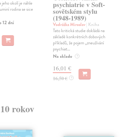
psychiatrie v Soft-
 jeho okolí je náhle
Stál
miní rodina se sice
sovětském stylu
let
čes
(1948-1989)
amer
o 12 dní
Vodrážka Miroslav
| Kniha
Zas
Tato kritická studie dokládá na
základě konkrétních dobových
13
příkladů, že pojem „zneužívání
psychiat...
14,
Na sklade
?
16,01 €
16,50 €
?
 10 rokov