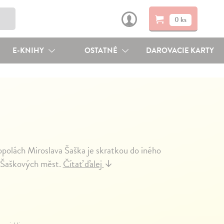
0 ks
E-KNIHY
OSTATNÉ
DAROVACIE KARTY
polách Miroslava Šaška je skratkou do iného
 z Šaškových měst.
Čítať ďalej
↓