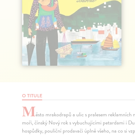
O TITULE
M
ěsto mrakodrapů a ulic s pralesem reklamních n
moři, čínský Nový rok s vybuchujícími petardami i Du
hospůdky, pouliční prodavači úplně všeho, na co si vz