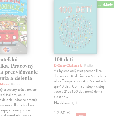
na sklade
ateľská
100 detí
ilka. Pracovný
Drösser Christoph
| Kniha
na precvičovanie
Ak by sme celý svet premenili na
dedinu so 100 deťmi, len 6 z nich by
nia a delenia
žilo v Európe a 56 v Ázii. V mestách
 Mária
| Kniha
žije 48 detí, 85 má prístup k čistej
ný pracovný zošit v novom
vode a 21 zo 100 detí nemá doma
etlí žiakom, čo je
elektrinu.
a delenie, názorne pracuje
Na sklade
?
vými násobilkami (v obore
prepája námety s učivom
12,60 €
y, slovenského jazyka,…