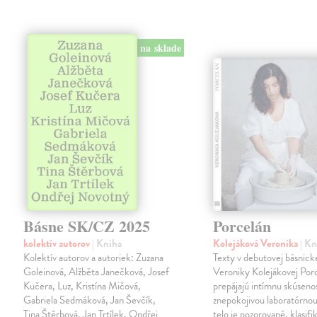
na sklade
Básne SK/CZ 2025
Porcelán
kolektív autorov
| Kniha
Kolejáková Veronika
| K
Kolektív autorov a autoriek: Zuzana
Texty v debutovej básnick
Goleinová, Alžběta Janečková, Josef
Veroniky Kolejákovej Por
Kučera, Luz, Kristína Mičová,
prepájajú intímnu skúseno
Gabriela Sedmáková, Jan Ševčík,
znepokojivou laboratórnou
Tina Štěrbová, Jan Trtílek, Ondřej
telo je pozorované, klasifi