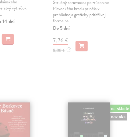
kubánskeho
Stručný sprievodca po zrúcanine
Hab
čerstvý výtlačok
Plaveckého hradu prináša v
Publ
..
prehľadneja graficky príťažlivej
jedn
forme na...
o 14 dní
slov
Súst
Do 5 dní
Zas
7,76 €
12
8,00 €
?
12,
na sklade
novinka