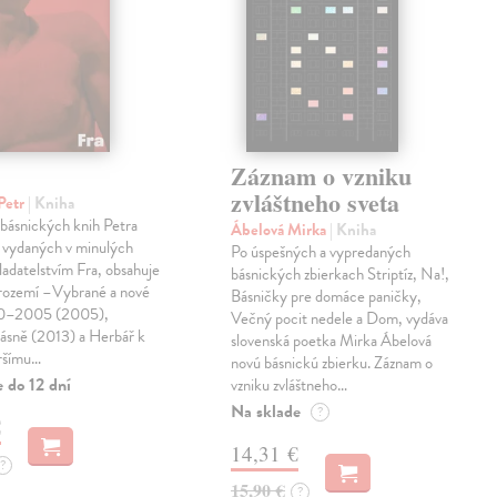
Záznam o vzniku
zvláštneho sveta
Petr
| Kniha
 básnických knih Petra
Ábelová Mirka
| Kniha
 vydaných v minulých
Po úspešných a vypredaných
ladatelstvím Fra, obsahuje
básnických zbierkach Striptíz, Na!,
trozemí –Vybrané a nové
Básničky pre domáce paničky,
90–2005 (2005),
Večný pocit nedele a Dom, vydáva
básně (2013) a Herbář k
slovenská poetka Mirka Ábelová
ršímu…
novú básnickú zbierku. Záznam o
 do 12 dní
vzniku zvláštneho…
Na sklade
?
€
14,31 €
?
15,90 €
?