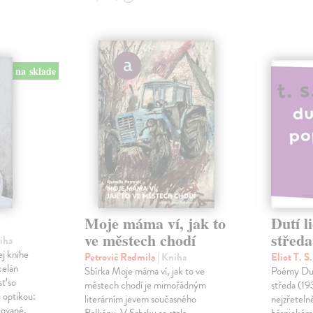
na sklade
Moje máma ví, jak to
Dutí l
ve městech chodí
středa
niha
ej knihe
Petrovič Radmila
| Kniha
Eliot T. S
celán
Sbírka Moje máma ví, jak to ve
Poémy Dutí
sť so
městech chodí je mimořádným
středa (19
 optikou:
literárním jevem současného
nejzřetelně
kované,
Balkánu. V Srbsku se stala
básnickém 