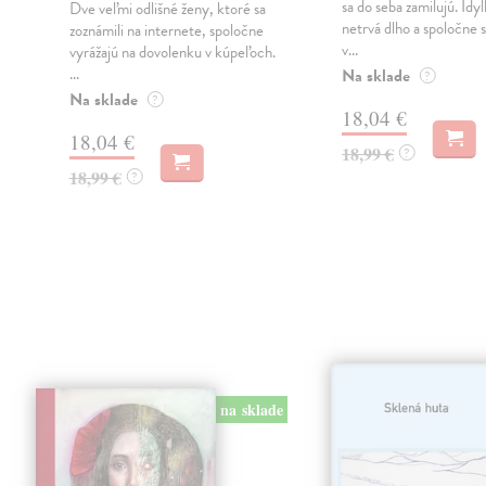
sa do seba zamilujú. Idy
Dve veľmi odlišné ženy, ktoré sa
netrvá dlho a spoločne 
zoznámili na internete, spoločne
v...
vyrážajú na dovolenku v kúpeľoch.
...
Na sklade
?
Na sklade
?
18,04 €
18,04 €
18,99 €
?
18,99 €
?
na sklade