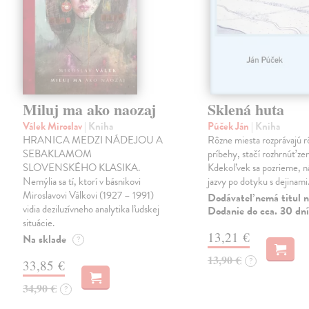
Miluj ma ako naozaj
Sklená huta
Válek Miroslav
| Kniha
Púček Ján
| Kniha
HRANICA MEDZI NÁDEJOU A
Rôzne miesta rozprávajú r
SEBAKLAMOM
príbehy, stačí rozhrnúť zem
SLOVENSKÉHO KLASIKA.
Kdekoľvek sa pozrieme, 
Nemýlia sa tí, ktorí v básnikovi
jazvy po dotyku s dejinami
Miroslavovi Válkovi (1927 – 1991)
Dodávateľ nemá titul n
vidia deziluzívneho analytika ľudskej
Dodanie do cca. 30 dní
situácie.
13,21 €
Na sklade
?
13,90 €
?
33,85 €
34,90 €
?