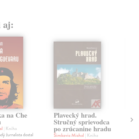
 aj:
ka na Che
Plavecký hrad.
Mo
u
Stručný sprievodca
sv
po zrúcanine hradu
di
al
| Kniha
(1
dý žurnalista dostal
Šimkovic Michal
| Kniha