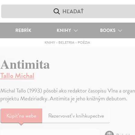
REBRÍK
KNIHY
BOOKS
KNIHY
-
BELETRIA
-
POÉZIA
Antimita
Tallo Michal
Michal Tallo (1993) pôsobí ako redaktor časopisu Vlna a organ
projektu Medziriadky. Antimita je jeho knižným debutom.
Kúpiť
na webe
Rezervovať v kníhkupectve