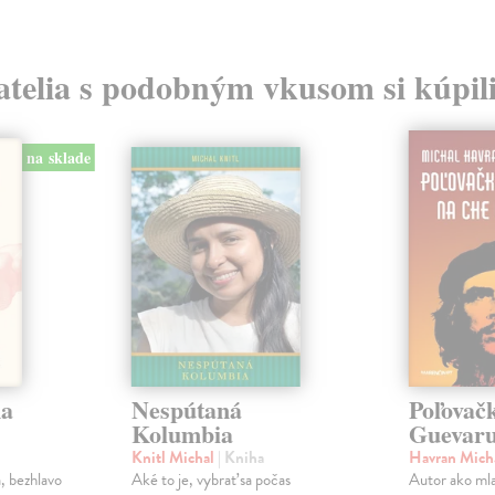
atelia s podobným vkusom si kúpili
na sklade
ma
Nespútaná
Poľovač
Kolumbia
Guevar
Knitl Michal
| Kniha
Havran Mich
, bezhlavo
Aké to je, vybrať sa počas
Autor ako mla