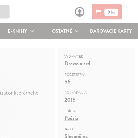
0 ks
E-KNIHY
OSTATNÉ
DAROVACIE KARTY
VYDAVATEĽ
Drewo a srd
POČET STRÁN
56
izátor literárneho
ROK VYDANIA
2016
EDÍCIA
Poézia
JAZYK
Slovenčina