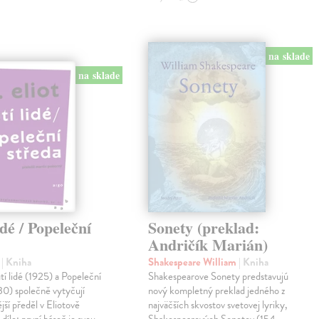
na sklade
na sklade
idé / Popeleční
Sonety (preklad:
Andričík Marián)
.
| Kniha
Shakespeare William
| Kniha
 lidé (1925) a Popeleční
Shakespearove Sonety predstavujú
30) společně vytyčují
nový kompletný preklad jedného z
jší předěl v Eliotově
najväčších skvostov svetovej lyriky,
díle: první báseň je svou
Shakespearových Sonetov (154