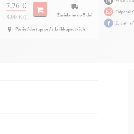
Pridať do w
7,76 €
Odporučiť
Zasielame do 5 dní
8,00 €
?
Zdielať na 
Pozrieť dostupnosť v kníhkupectvách