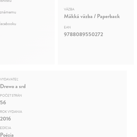
ishlistu
VÄZBA
 známemu
Mäkká väzba / Paperback
Facebooku
EAN
9788089550272
VYDAVATEĽ
Drewo a srd
POČET STRÁN
56
ROK VYDANIA
2016
EDÍCIA
Poézia