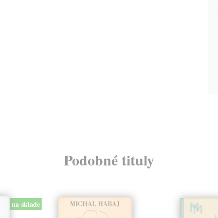
Podobné tituly
na sklade