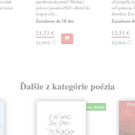
lka však
pandémie do sveta? Michal v
od priateľa, 
sa musia
polovici januára 2021 odletel do
veľvyslanca, 
krajiny s dv...
denníkov Ern.
Zasielame do 10 dní
Zasielame d
21,33 €
12,51 €
21,99 €
12,90 €
?
?
Ďalšie z kategórie poézia
na sklade