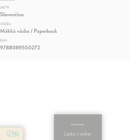
JAZYK
Slovenčina
VÄZBA
Mäkká väzba / Paperback
EAN
9788089550272