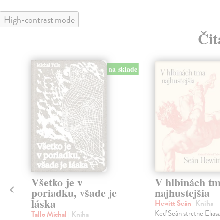
High-contrast mode
Čit
na sklade
klade
Všetko je v
V hlbinách t
poriadku, všade je
najhustejšia
láska
Hewitt Seán
| Kniha
Keď Seán stretne Eliasa
Tallo Michal
| Kniha