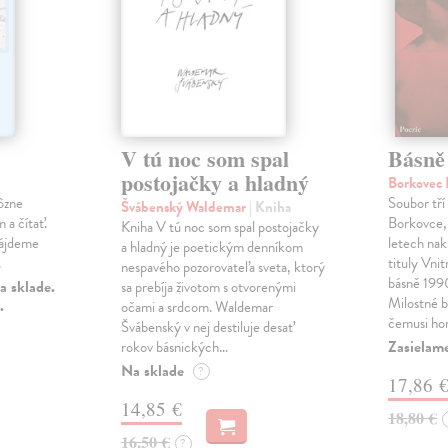
V tú noc som spal
Básně
postojačky a hladný
Borkovec 
ôzne
Soubor tří
Švábenský Waldemar
| Kniha
 a čítať.
Borkovce,
Kniha V tú noc som spal postojačky
nájdeme
letech nak
a hladný je poetickým denníkom
.
tituly Vni
nespavého pozorovateľa sveta, ktorý
básně 19
a sklade.
sa prebíja životom s otvorenými
Milostné 
.
očami a srdcom. Waldemar
čemusi ho
Švábenský v nej destiluje desať
Zasielame
rokov básnických…
Na sklade
?
17,86 
14,85 €
18,80 €
16,50 €
?