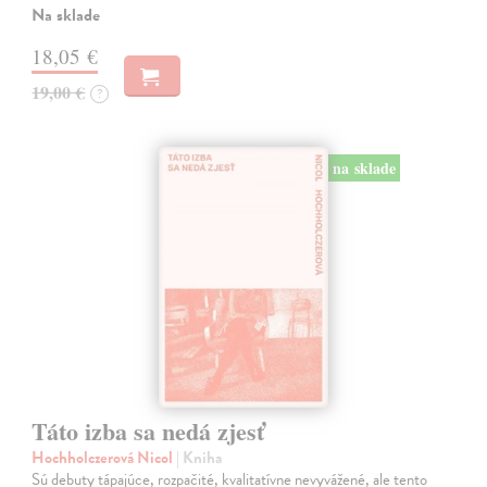
Na sklade
18,05 €
19,00 €
?
na sklade
Táto izba sa nedá zjesť
Hochholczerová Nicol
| Kniha
Sú debuty tápajúce, rozpačité, kvalitatívne nevyvážené, ale tento