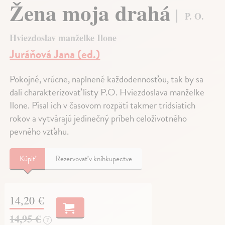
Žena moja drahá
P. O.
Hviezdoslav manželke Ilone
Juráňová Jana (ed.)
Pokojné, vrúcne, naplnené každodennosťou, tak by sa
dali charakterizovať listy P.O. Hviezdoslava manželke
Ilone. Písal ich v časovom rozpätí takmer tridsiatich
rokov a vytvárajú jedinečný príbeh celoživotného
pevného vzťahu.
Kúpiť
Rezervovať v kníhkupectve
14,20 €
14,95 €
?