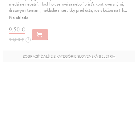
medzi ne nepatrí. Hochholczerová sa nebojí prísť s kontroverznými,
drásavými témami, nekladie si servítky pred ústa, ide s kožou na trh…
Na sklade
9,50 €
10,00 €
?
ZOBRAZIŤ ĎALŠIE Z KATEGÓRIE SLOVENSKÁ BELETRIA