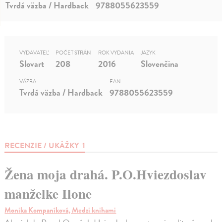
Tvrdá väzba / Hardback
9788055623559
VYDAVATEĽ
POČET STRÁN
ROK VYDANIA
JAZYK
Slovart
208
2016
Slovenčina
VÄZBA
EAN
Tvrdá väzba / Hardback
9788055623559
RECENZIE / UKÁŽKY
1
Žena moja drahá. P.O.Hviezdoslav
manželke Ilone
Monika Kompaníková, Medzi knihami