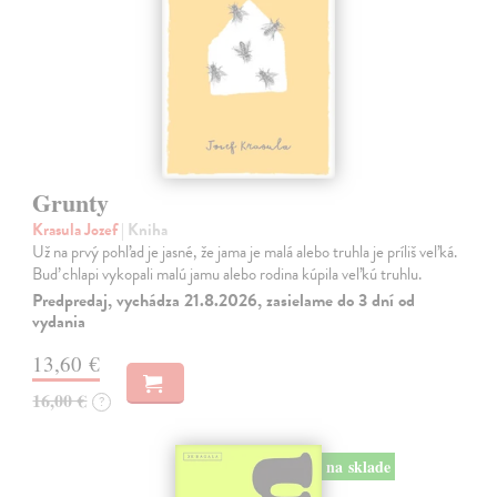
Grunty
Krasula Jozef
| Kniha
Už na prvý pohľad je jasné, že jama je malá alebo truhla je príliš veľká.
Buď chlapi vykopali malú jamu alebo rodina kúpila veľkú truhlu.
Predpredaj, vychádza 21.8.2026, zasielame do 3 dní od
vydania
13,60 €
16,00 €
?
na sklade