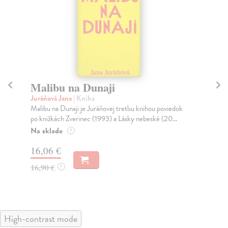
Malibu na Dunaji
R
Juráňová Jana
| Kniha
Jur
Malibu na Dunaji je Juráňovej treťou knihou poviedok
V p
po knižkách Zverinec (1993) a Lásky nebeské (20...
roz
svoj
Na sklade
?
Do
16,06 €
21
16,90 €
?
22
High-contrast mode