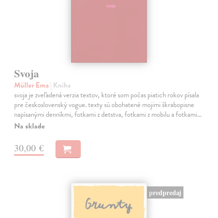
Svoja
Müller Ema
| Kniha
svoja je zveľadená verzia textov, ktoré som počas piatich rokov písala
pre československý vogue. texty sú obohatené mojimi škrabopisne
napísanými denníkmi, fotkami z detstva, fotkami z mobilu a fotkami…
Na sklade
30,00 €
predpredaj