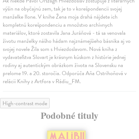
Ak niekde Pavol Országh Hviezdoslav zostupuje z literárnych
výšin na obyčajnú zem, tak je to v korešpondencii svojej
manželke Ilone. V knihe Žena moja drahá nájdete ich
kompletnú korešpondenciu a množstvo archívnych
materiálov, ktoré zostavila Jana Juráňová - tá sa venovala
životu manželky nášho hádam najznámejšieho básnika aj vo
svojej novele Žila som s Hviezdoslavom. Nová kniha z
vydavateľstva Slovart je krásnym kúskom z histórie jednej
rodiny aj autentickým obrázkom života na Slovensku na
prelome 19. a 20. storočia. Odporúča Aňa Ostrihoňová v
relácii Knihy z Artfora v Rádiu_FM.
High-contrast mode
Podobné tituly