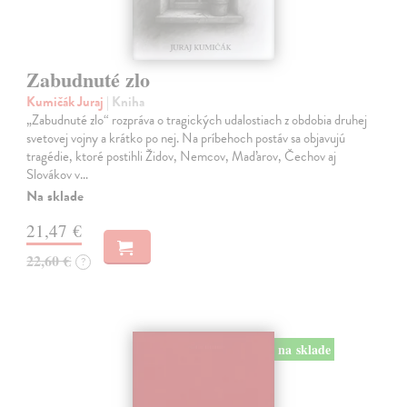
Zabudnuté zlo
Kumičák Juraj
| Kniha
„Zabudnuté zlo“ rozpráva o tragických udalostiach z obdobia druhej
svetovej vojny a krátko po nej. Na príbehoch postáv sa objavujú
tragédie, ktoré postihli Židov, Nemcov, Maďarov, Čechov aj
Slovákov v…
Na sklade
21,47 €
22,60 €
?
na sklade