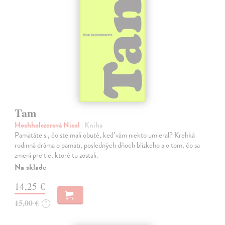
Tam
Hochholczerová Nicol
| Kniha
Pamätáte si, čo ste mali obuté, keď vám niekto umieral? Krehká
rodinná dráma o pamäti, posledných dňoch blízkeho a o tom, čo sa
zmení pre tie, ktoré tu zostali.
Na sklade
14,25 €
15,00 €
?