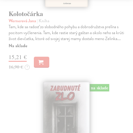
Kolotočárka
Wernerová Jana
| Kniha
Tam, kde sa radosť zo slobodného pohybu a dobrodružstva prelína s
pocitom vyčlenenia. Tam, kde rastie starý gaštan a okolo neho sa krúti
život dievčatka, ktoré od svojej starej mamy dostalo meno Zelinka.…
Na sklade
15,21 €
16,90 €
?
na sklade