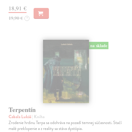
18,91 €
19,90 €
?
na sklade
Terpentín
Cabala Lukáš
| Kniha
Zrodenie hrdinu Terpa sa odohráva na pozadí temnej súčasnosti. Stačí
malé preklopenie a z reality sa stáva dystópia.