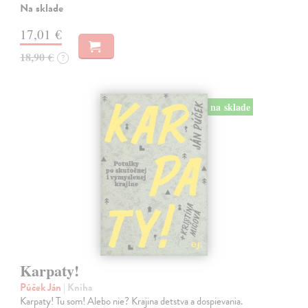
Na sklade
17,01 €
18,90 €
?
na sklade
Karpaty!
Púček Ján
| Kniha
Karpaty! Tu som! Alebo nie? Krajina detstva a dospievania.