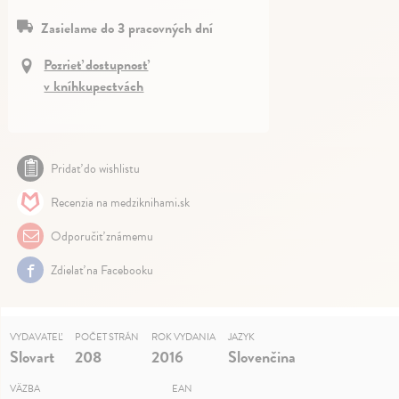
Zasielame do 3 pracovných dní
Pozrieť dostupnosť
v kníhkupectvách
Pridať do wishlistu
Recenzia na medziknihami.sk
Odporučiť známemu
Zdielať na Facebooku
VYDAVATEĽ
POČET STRÁN
ROK VYDANIA
JAZYK
Slovart
208
2016
Slovenčina
VÄZBA
EAN