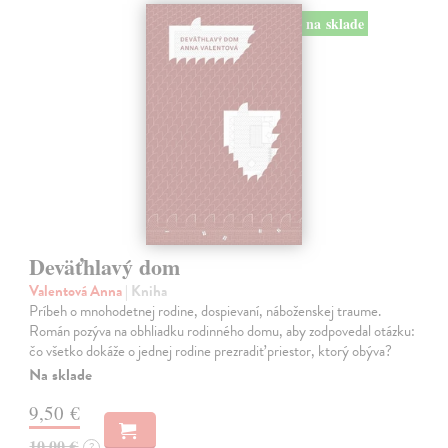
na sklade
Deväťhlavý dom
Valentová Anna
| Kniha
Príbeh o mnohodetnej rodine, dospievaní, náboženskej traume.
Román pozýva na obhliadku rodinného domu, aby zodpovedal otázku:
čo všetko dokáže o jednej rodine prezradiť priestor, ktorý obýva?
Na sklade
9,50 €
10,00 €
?