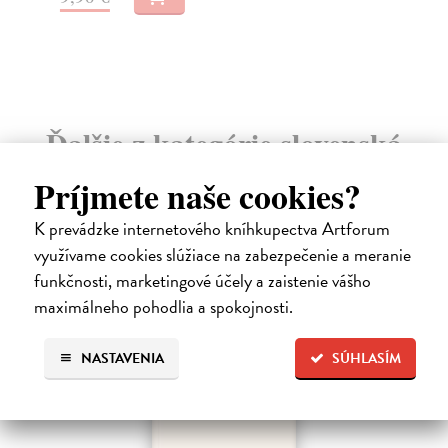
15
16,00 €
?
16
Ďalšie z kategórie slovenská
beletria
Príjmete naše cookies?
K prevádzke internetového kníhkupectva Artforum
na sklade
využívame cookies slúžiace na zabezpečenie a meranie
funkčnosti, marketingové účely a zaistenie vášho
maximálneho pohodlia a spokojnosti.
NASTAVENIA
SÚHLASÍM