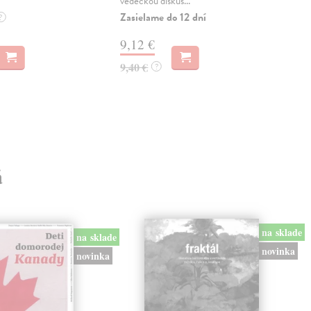
vědeckou diskus...
věde
Zasielame do 12 dní
Zas
?
9,12 €
9,
9,40 €
9,4
?
á
na sklade
na sklade
novinka
novinka