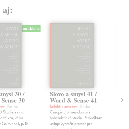
 aj:
na sklade
smysl 30 /
Slovo a smysl 41 /
Sl
Sense 30
Word & Sense 41
Wo
orov
| Kniha
kolektív autorov
| Kniha
kol
 Studie a skici
Časopis pro mezioborová
Čas
onfliktu, válka
bohemistická studia. Periodikum
boh
r Galmiche), p. 15
usiluje vytvořit prostor pro
usil