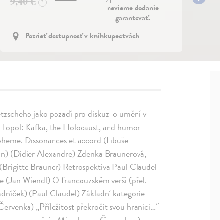
9,40 €
?
nevieme dodanie
garantovať.
Pozrieť dostupnosť v kníhkupectvách
etzscheho jako pozadí pro diskuzi o umění v
ng Topol: Kafka, the Holocaust, and humor
Boheme. Dissonances et accord (Libuše
an) (Didier Alexandre) Zdenka Braunerová,
 (Brigitte Brauner) Retrospektiva Paul Claudel
ře (Jan Wiendl) O francouzském verši (přel.
adníček) (Paul Claudel) Základní kategorie
ervenka) „Příležitost překročit svou hranici…“
ek na spolupráci s Miroslavem Červenkou)