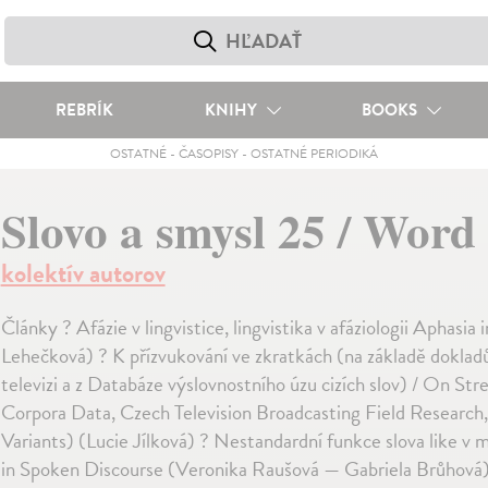
REBRÍK
KNIHY
BOOKS
OSTATNÉ
-
ČASOPISY
-
OSTATNÉ PERIODIKÁ
Slovo a smysl 25 / Word
kolektív autorov
Články ? Afázie v lingvistice, lingvistika v afáziologii Aphasia
Lehečková) ? K přízvukování ve zkratkách (na základě dokl
televizi a z Databáze výslovnostního úzu cizích slov) / On Str
Corpora Data, Czech Television Broadcasting Field Research
Variants) (Lucie Jílková) ? Nestandardní funkce slova like v
in Spoken Discourse (Veronika Raušová — Gabriela Brůhová) ?