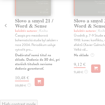
Slovo a smysl 21 /
Slovo a smysl 
Word & Sense
Word & Sense
kolektív autorov
| Kniha
kolektív autorov
| Knih
Časopis pro mezioborová
Úvodník p. 7-9 Studie a
bohemistická studia byl založen v
1918: konec konfliktu, 
roce 2004. Periodikum usiluje
afektů (Xavier Galmiche
vytvořit pro...
Velká vál...
Dodávateľ nemá titul na
Na sklade
?
sklade. Dodanie do 30 dní, pri
starších tituloch nevieme
9,12 €
dodanie garantovať.
9,40 €
?
10,48 €
10,80 €
?
High-contrast mode