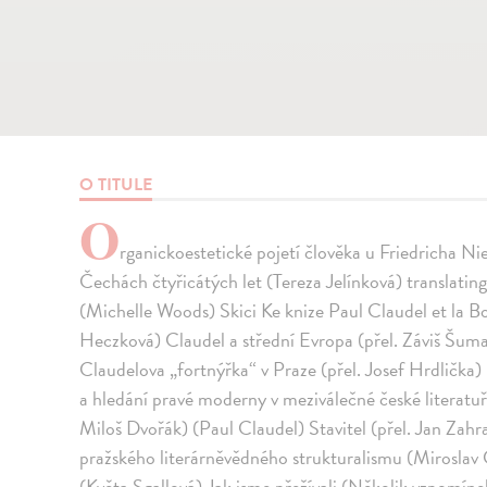
O TITULE
O
rganickoestetické pojetí člověka u Friedricha Ni
Čechách čtyřicátých let (Tereza Jelínková) translati
(Michelle Woods) Skici Ke knize Paul Claudel et la 
Heczková) Claudel a střední Evropa (přel. Záviš Šum
Claudelova „fortnýřka“ v Praze (přel. Josef Hrdlička)
a hledání pravé moderny v meziválečné české literatu
Miloš Dvořák) (Paul Claudel) Stavitel (přel. Jan Zahr
pražského literárněvědného strukturalismu (Miroslav Č
(Květa Sgallová) Jak jsme přežívali (Několik vzpomín