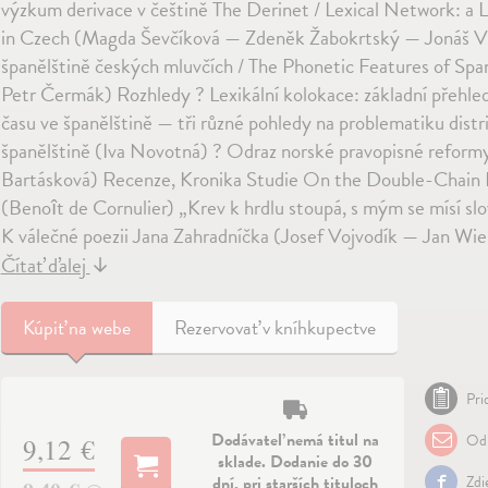
výzkum derivace v češtině The Derinet / Lexical Network: a 
in Czech (Magda Ševčíková — Zdeněk Žabokrtský — Jonáš Vid
španělštině českých mluvčích / The Phonetic Features of Sp
Petr Čermák) Rozhledy ? Lexikální kolokace: základní přehled
času ve španělštině — tři různé pohledy na problematiku dis
španělštině (Iva Novotná) ? Odraz norské pravopisné refor
Bartásková) Recenze, Kronika Studie On the Double-Chain Pa
(Benoît de Cornulier) „Krev k hrdlu stoupá, s mým se mísí sl
K válečné poezii Jana Zahradníčka (Josef Vojvodík — Jan Wie
Čítať ďalej
↓
Kúpiť
na webe
Rezervovať v kníhkupectve
Pri
Dodávateľ nemá titul na
Odp
9,12 €
sklade. Dodanie do 30
dní, pri starších tituloch
Zdi