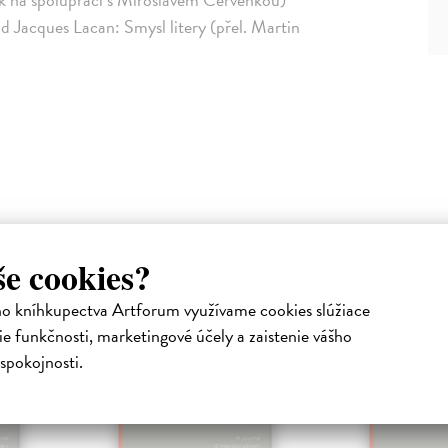
d Jacques Lacan: Smysl litery (přel. Martin
Podobné tituly
še cookies?
ho kníhkupectva Artforum využívame cookies slúžiace
na sklade
e funkčnosti, marketingové účely a zaistenie vášho
spokojnosti.