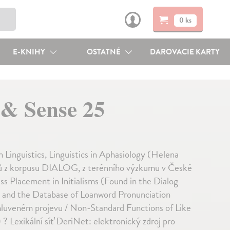
0 ks
E-KNIHY
OSTATNÉ
DAROVACIE KARTY
 & Sense 25
 in Linguistics, Linguistics in Aphasiology (Helena
adů z korpusu DIALOG, z terénního výzkumu v České
ess Placement in Initialisms (Found in the Dialog
, and the Database of Loanword Pronunciation
 mluveném projevu / Non-Standard Functions of Like
 Lexikální síť DeriNet: elektronický zdroj pro