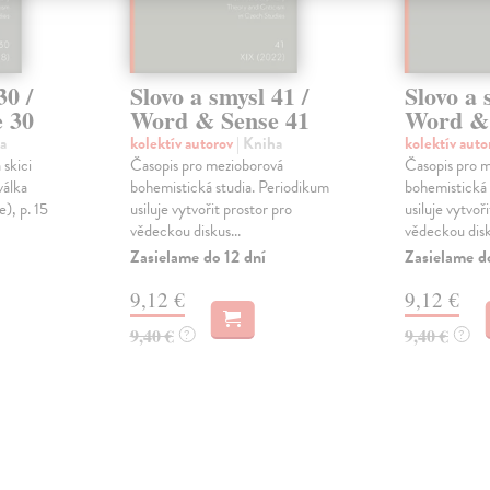
30 /
Slovo a smysl 41 /
Slovo a 
 30
Word & Sense 41
Word & 
a
kolektív autorov
| Kniha
kolektív aut
 skici
Časopis pro mezioborová
Časopis pro 
válka
bohemistická studia. Periodikum
bohemistická 
), p. 15
usiluje vytvořit prostor pro
usiluje vytvoř
vědeckou diskus...
vědeckou disk
Zasielame do 12 dní
Zasielame d
9,12 €
9,12 €
9,40 €
9,40 €
?
?