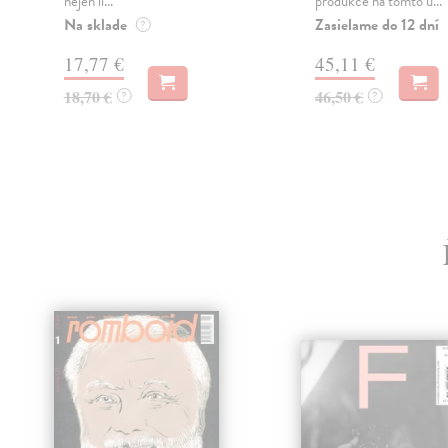
nejen li...
produkce na tomto ú...
Na sklade
Zasielame do 12 dní
?
17,77 €
45,11 €
18,70 €
46,50 €
?
?