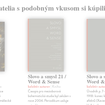
atelia s podobným vkusom si kúpili
Slovo a smysl 21 /
Slovo a 
Word & Sense
Word & 
a
kolektív autorov
| Kniha
kolektív aut
ace
Časopis pro mezioborová
Úvodník p. 7-9
é
bohemistická studia byl založen v
1918: konec k
umělecké
roce 2004. Periodikum usiluje
afektů (Xavie