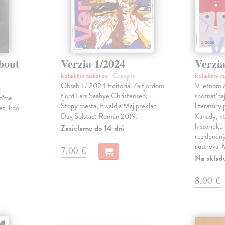
bout
Verzia 1/2024
Verzia
kolektív autorov
| Časopis
kolektív 
Obsah 1 / 2024 Editoriál Za fjordom
V letnom č
s
fjord Lars Saabye Christensen:
spoznať na
jďme
Stopy mesta, Ewald a Maj preklad
literatúry
et, kdo
Dag Solstad: Román 2019.
Kanady, k
historickú 
Zasielame do 14 dní
rezidenčný
ilustroval
7,00 €
Na sklad
8,00 €