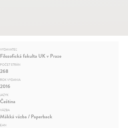
VYDAVATEĽ
Filozofická fakulta UK v Praze
POČET STRÁN
268
ROK VYDANIA
2016
JAZYK
Čeština
VÄZBA
Mäkká väzba / Paperback
EAN