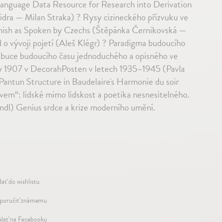
Language Data Resource for Research into Derivation
ra — Milan Straka) ? Rysy cizineckého přízvuku ve
anish as Spoken by Czechs (Štěpánka Černikovská —
 o vývoji pojetí (Aleš Klégr) ? Paradigma budoucího
tribuce budoucího času jednoduchého a opisného ve
my 1907 v DecorahPosten v letech 1935–1945 (Pavla
ntun Structure in Baudelaire's Harmonie du soir
ovem“: lidské mimo lidskost a poetika nesnesitelného.
ndl) Genius srdce a krize moderního umění.
dať do wishlistu
oručiť známemu
elať na Facebooku