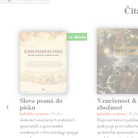
Čit
na sklade
Slova psaná do
Vznešenost &
písku
zbožnost
o
kolektív autorov
| Kniha
kolektív autorov
| Knih
Jedenáct současných arabských
Reprezentativní publik
spisovatelů a spisovatelek
poskytuje první odborn
uvedených v této antologii spojuje
syntetické zpracování 