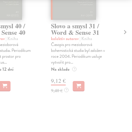
smysl 40 /
Slovo a smysl 31 /
Sl
Sense 40
Word & Sense 31
Wo
orov
| Kniha
kolektív autorov
| Kniha
kol
mezioborová
Časopis pro mezioborová
Čas
studia. Periodikum
bohemistická studia byl založen v
bohe
it prostor pro
roce 2004. Periodikum usiluje
roc
us...
vytvořit pro...
vytv
o 12 dní
Na sklade
Zas
?
9,12 €
9,
9,40 €
9,4
?