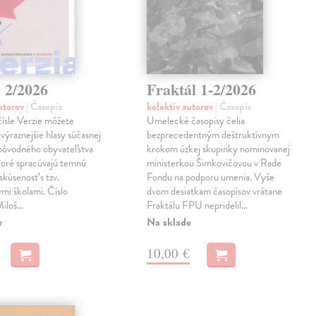
 2/2026
Fraktál 1-2/2026
autorov
| Časopis
kolektív autorov
| Časopis
ísle Verzie môžete
Umelecké časopisy čelia
jvýraznejšie hlasy súčasnej
bezprecedentným deštruktívnym
 pôvodného obyvateľstva
krokom úzkej skupinky nominovanej
toré spracúvajú temnú
ministerkou Šimkovičovou v Rade
skúsenosť s tzv.
Fondu na podporu umenia. Vyše
mi školami. Číslo
dvom desiatkam časopisov vrátane
 Miloš…
Fraktálu FPU nepridelil…
e
Na sklade
10,00 €