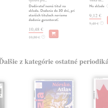
vytvořit pro...
Velká vál...
Dodávateľ nemá titul na
Na sklade
sklade. Dodanie do 30 dní, pri
starších tituloch nevieme
9,12 €
dodanie garantovať.
9,40 €
?
10,48 €
10,80 €
?
Ďalšie z kategórie ostatné periodik