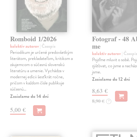
Romboid 1/2026
Fotograf - 48 A
me
kolektív autorov
| Časopis
Periodikum je určené predovšetkým
kolektív autorov
| Časopi
literátom, prekladateľom, kritikom a
Pojďme mluvit o sobě. Po
záujemcom o súčasnú slovenskú
zjišťovat, co jsme a nacház
literatúru a umenie. Vychádza v
jsme.
modernej edícii šesťkrát ročne,
Zasielame do 12 dní
pričom v každom čísle publikuje
súčasnú…
8,63 €
Zasielame do 14 dní
8,90 €
?
5,00 €