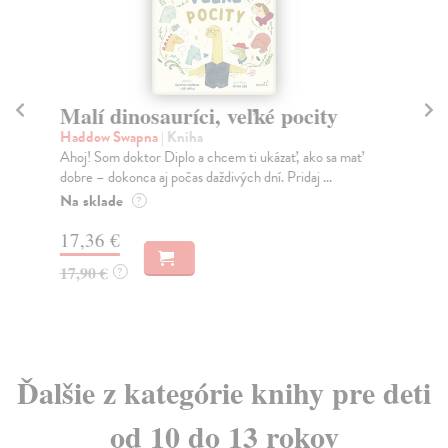
Malí dinosauríci, veľké pocity
K
Haddow Swapna
| Kniha
kol
Ahoj! Som doktor Diplo a chcem ti ukázať, ako sa mať
Kto
dobre – dokonca aj počas daždivých dní. Pridaj ...
čia
Na sklade
Za
?
17,36 €
31
17,90 €
32
?
Ďalšie z kategórie knihy pre deti
od 10 do 13 rokov