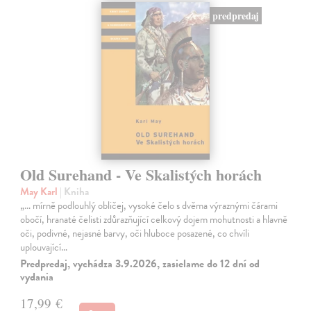
predpredaj
Old Surehand - Ve Skalistých horách
May Karl
| Kniha
„… mírně podlouhlý obličej, vysoké čelo s dvěma výraznými čárami
obočí, hranaté čelisti zdůrazňující celkový dojem mohutnosti a hlavně
oči, podivné, nejasné barvy, oči hluboce posazené, co chvíli
uplouvající…
Predpredaj, vychádza 3.9.2026, zasielame do 12 dní od
vydania
17,99 €