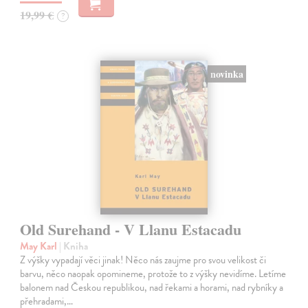
19,99 €
?
novinka
Old Surehand - V Llanu Estacadu
May Karl
| Kniha
Z výšky vypadají věci jinak! Něco nás zaujme pro svou velikost či
barvu, něco naopak opomineme, protože to z výšky nevidíme. Letíme
balonem nad Českou republikou, nad řekami a horami, nad rybníky a
přehradami,…