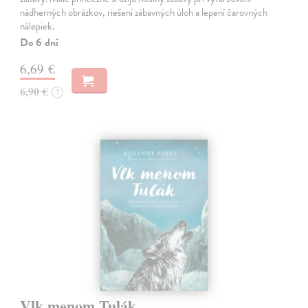
nádherných obrázkov, riešení zábavných úloh a lepení čarovných
nálepiek.
Do 6 dní
6,69 €
6,90 €
?
Vlk menom Tulák