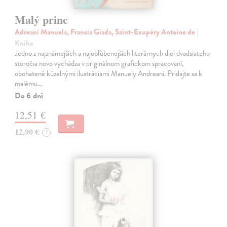
Malý princ
Adreani Manuela, Francia Giada, Saint-Exupéry Antoine de
|
Kniha
Jedno z najznámejších a najobľúbenejších literárnych diel dvadsiateho
storočia novo vychádza v originálnom grafickom spracovaní,
obohatené kúzelnými ilustráciami Manuely Andreani. Pridajte sa k
malému…
Do 6 dní
12,51 €
12,90 €
?