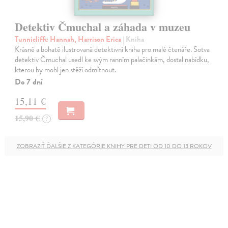
Detektiv Čmuchal a záhada v muzeu
Tunnicliffe Hannah, Harrison Erica
| Kniha
Krásně a bohatě ilustrovaná detektivní kniha pro malé čtenáře. Sotva
detektiv Čmuchal usedl ke svým ranním palačinkám, dostal nabídku,
kterou by mohl jen stěží odmítnout.
Do 7 dní
15,11 €
15,90 €
?
ZOBRAZIŤ ĎALŠIE Z KATEGÓRIE KNIHY PRE DETI OD 10 DO 13 ROKOV