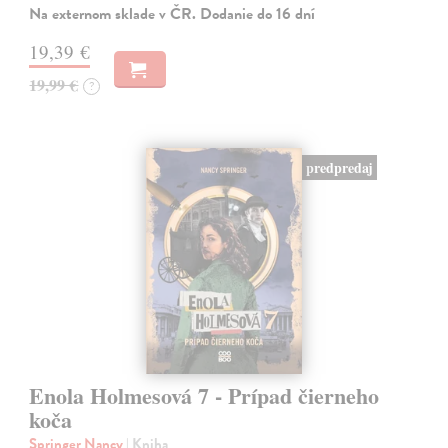
Na externom sklade v ČR. Dodanie do 16 dní
19,39 €
19,99 €
?
predpredaj
Enola Holmesová 7 - Prípad čierneho
koča
Springer Nancy
| Kniha