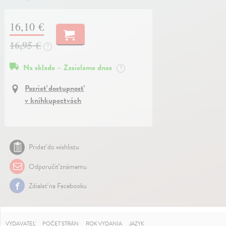
16,10 €
16,95 €
?
Na sklade – Zasielame dnes
?
Pozrieť dostupnosť
v kníhkupectvách
Pridať do wishlistu
Odporučiť známemu
Zdielať na Facebooku
VYDAVATEĽ
POČET STRÁN
ROK VYDANIA
JAZYK