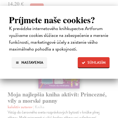
14,20 €
14,95 €
?
Príjmete naše cookies?
K prevádzke internetového kníhkupectva Artforum
využívame cookies slúžiace na zabezpečenie a meranie
funkčnosti, marketingové účely a zaistenie vášho
maximálneho pohodlia a spokojnosti.
NASTAVENIA
SÚHLASÍM
Moja najlepšia kniha aktivít: Princezné,
víly a morské panny
kolektív autorov
| Kniha
Vstúp do čarovného sveta rozprávkových bytostí v knižke plnej
zábavy. Malé princezné si užijú hodiny zábavy pri vyfarbovaní