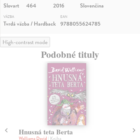
Slovart
464
2016
Slovenčina
VÄZBA
EAN
Tvrdá väzba / Hardback
9788055624785
High-contrast mode
Podobné tituly
Hnusná teta Berta
T
Walliams David
| Kniha
Wa