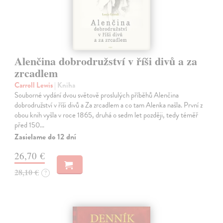
Alenčina dobrodružství v říši divů a za
zrcadlem
Carroll Lewis
| Kniha
Souborné vydání dvou světově proslulých příběhů Alenčina
dobrodružství v říši divů a Za zrcadlem a co tam Alenka našla. První z
obou knih vyšla v roce 1865, druhá o sedm let později, tedy téměř
před 150…
Zasielame do 12 dní
26,70 €
28,10 €
?