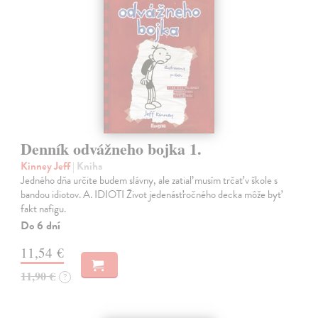
Denník odvážneho bojka 1.
Kinney Jeff
| Kniha
Jedného dňa určite budem slávny, ale zatiaľ musím trčať v škole s
bandou idiotov. A. IDIOTI Život jedenásťročného decka môže byť
fakt nafigu.
Do 6 dní
11,54 €
11,90 €
?