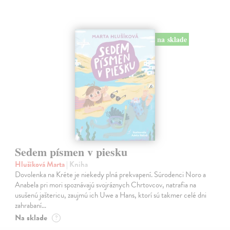
na sklade
Sedem písmen v piesku
Hlušíková Marta
| Kniha
Dovolenka na Kréte je niekedy plná prekvapení. Súrodenci Noro a
Anabela pri mori spoznávajú svojráznych Chrtovcov, natrafia na
usušenú jaštericu, zaujmú ich Uwe a Hans, ktorí sú takmer celé dni
zahrabaní…
Na sklade
?