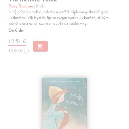
Parry Rosanne
| Kniha
Silný príbeh o rodine, odvahe a prežití inšpirovaný skutočnými
udalosťami. Vlk Bystrík žije so svojou svorkou v horách, až kým
jedného dňa na ich územie nevtrhnú rivalské vlky.
Do 6 dní
12,51 €
12,90 €
?