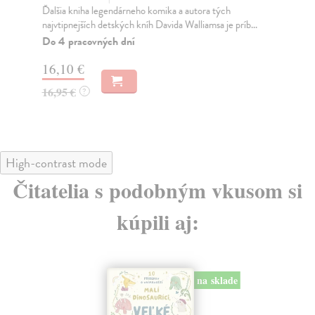
Ďalšia kniha legendárneho komika a autora tých
Sve
najvtipnejších detských kníh Davida Walliamsa je príb...
bes
ak..
Do 4 pracovných dní
Na
16,10 €
16
16,95 €
?
16
High-contrast mode
Čitatelia s podobným vkusom si
kúpili aj:
na sklade