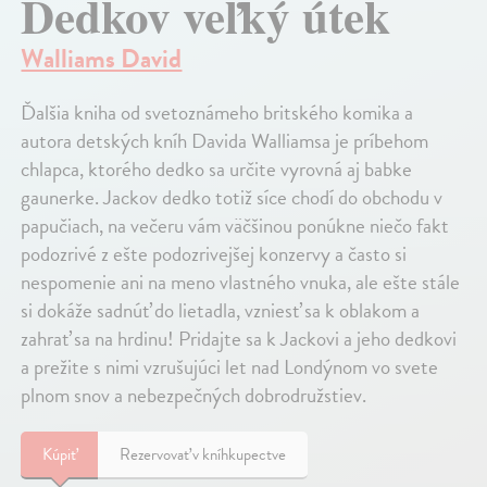
Dedkov veľký útek
Walliams David
Ďalšia kniha od svetoznámeho britského komika a
autora detských kníh Davida Walliamsa je príbehom
chlapca, ktorého dedko sa určite vyrovná aj babke
gaunerke. Jackov dedko totiž síce chodí do obchodu v
papučiach, na večeru vám väčšinou ponúkne niečo fakt
podozrivé z ešte podozrivejšej konzervy a často si
nespomenie ani na meno vlastného vnuka, ale ešte stále
si dokáže sadnúť do lietadla, vzniesť sa k oblakom a
zahrať sa na hrdinu! Pridajte sa k Jackovi a jeho dedkovi
a prežite s nimi vzrušujúci let nad Londýnom vo svete
plnom snov a nebezpečných dobrodružstiev.
Kúpiť
Rezervovať v kníhkupectve