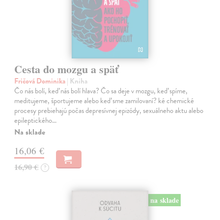
Cesta do mozgu a späť
Fričová Dominika
| Kniha
Čo nás bolí, keď nás bolí hlava? Čo sa deje v mozgu, keď spíme,
meditujeme, športujeme alebo keď sme zamilovaní? ké chemické
procesy prebiehajú počas depresívnej epizódy, sexuálneho aktu alebo
epileptického…
Na sklade
16,06 €
16,90 €
?
na sklade