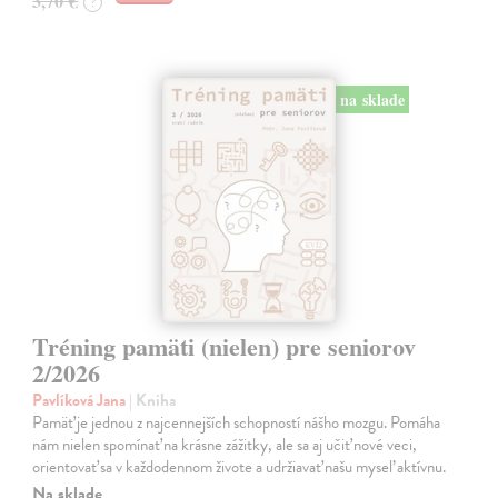
3,70 €
?
na sklade
Tréning pamäti (nielen) pre seniorov
2/2026
Pavlíková Jana
| Kniha
Pamäť je jednou z najcennejších schopností nášho mozgu. Pomáha
nám nielen spomínať na krásne zážitky, ale sa aj učiť nové veci,
orientovať sa v každodennom živote a udržiavať našu myseľ aktívnu.
Na sklade