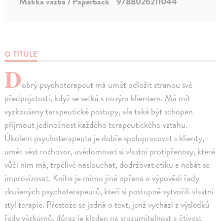
Mäkká väzba / Paperback
9788026211044
O TITULE
D
obrý psychoterapeut má umět odložit stranou své
předpojatosti, když se setká s novým klientem. Má mít
vyzkoušeny terapeutické postupy, ale také být schopen
přijmout jedinečnost každého terapeutického vztahu.
Úkolem psychoterapeuta je dobře spolupracovat s klienty,
umět vést rozhovor, uvědomovat si vlastní protipřenosy, které
vůči nim má, trpělivě naslouchat, dodržovat etiku a nebát se
improvizovat. Kniha je mimo jiné opřena o výpovědi řady
zkušených psychoterapeutů, kteří si postupně vytvořili vlastní
styl terapie. Přestože se jedná o text, jenž vychází z výsledků
řady výzkumů, důraz je kladen na srozumitelnost a čtivost