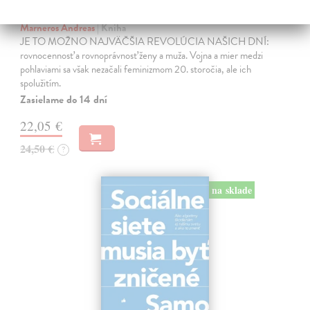
Trpkejšia ako smrť je žena
Marneros Andreas
| Kniha
JE TO MOŽNO NAJVÄČŠIA REVOLÚCIA NAŠICH DNÍ:
rovnocennosť a rovnoprávnosť ženy a muža. Vojna a mier medzi
pohlaviami sa však nezačali feminizmom 20. storočia, ale ich
spolužitím.
Zasielame do 14 dní
22,05 €
24,50 €
?
na sklade