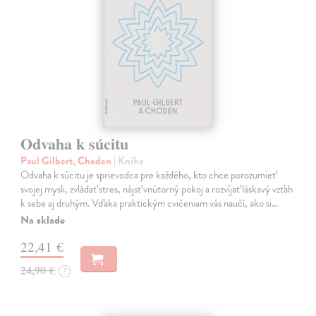
Odvaha k súcitu
Paul Gilbert, Choden
| Kniha
Odvaha k súcitu je sprievodca pre každého, kto chce porozumieť
svojej mysli, zvládať stres, nájsť vnútorný pokoj a rozvíjať láskavý vzťah
k sebe aj druhým. Vďaka praktickým cvičeniam vás naučí, ako si…
Na sklade
22,41 €
24,90 €
?