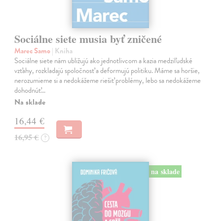
Sociálne siete musia byť zničené
Marec Samo
| Kniha
Sociálne siete nám ubližujú ako jednotlivcom a kazia medziľudské
vzťahy, rozkladajú spoločnosť a deformujú politiku. Máme sa horšie,
nerozumieme si a nedokážeme riešiť problémy, lebo sa nedokážeme
dohodnúť…
Na sklade
16,44 €
16,95 €
?
na sklade