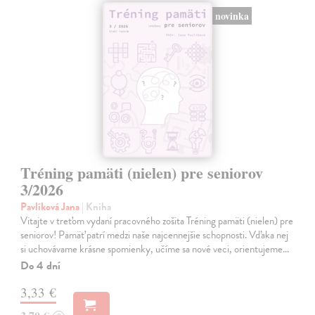
novinka
Tréning pamäti (nielen) pre seniorov
3/2026
Pavlíková Jana
| Kniha
Vitajte v treťom vydaní pracovného zošita Tréning pamäti (nielen) pre
seniorov! Pamäť patrí medzi naše najcennejšie schopnosti. Vďaka nej
si uchovávame krásne spomienky, učíme sa nové veci, orientujeme…
Do 4 dní
3,33 €