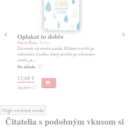
Oplakat to dobře
D
Harris Russ
| Kniha
Gil
Zármutek má mnoho podob. Můžete truchlit po
V t
milovaném člověku, který zemřel, po milostném
Cat
vztahu, je...
Za
Na sklade
?
23
13,68 €
24
14,10 €
?
High-contrast mode
Čitatelia s podobným vkusom si