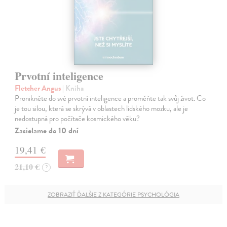
Prvotní inteligence
Fletcher Angus
| Kniha
Pronikněte do své prvotní inteligence a proměňte tak svůj život. Co
je tou silou, která se skrývá v oblastech lidského mozku, ale je
nedostupná pro počítače kosmického věku?
Zasielame do 10 dní
19,41 €
21,10 €
?
ZOBRAZIŤ ĎALŠIE Z KATEGÓRIE PSYCHOLÓGIA