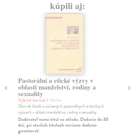
kúpili aj:
Pastorální a etické výzvy v
J
oblasti manželství, rodiny a
Cl
sexuality
Las
dět
Vybíral Jan (ed.)
| Kniha
Na
Zborník štúdií o súčasných pastorálnych a etických
výzvach v oblasti manželstva, rodiny a sexuality.
15
Dodávateľ nemá titul na sklade. Dodanie do 30
dní, pri starších tituloch nevieme dodanie
16
garantovať.