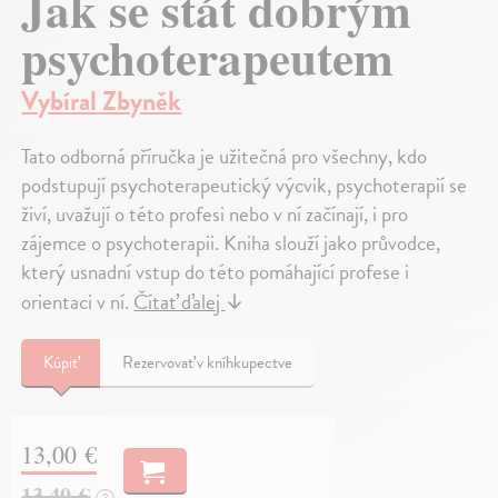
Jak se stát dobrým
psychoterapeutem
Vybíral Zbyněk
Tato odborná příručka je užitečná pro všechny, kdo
podstupují psychoterapeutický výcvik, psychoterapií se
živí, uvažují o této profesi nebo v ní začínají, i pro
zájemce o psychoterapii. Kniha slouží jako průvodce,
který usnadní vstup do této pomáhající profese i
orientaci v ní.
Čítať ďalej
↓
Kúpiť
Rezervovať v kníhkupectve
13,00 €
13,40 €
?