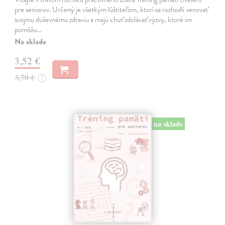
pre seniorov. Určený je všetkým lúštiteľom, ktorí sa rozhodli venovať
svojmu duševnému zdraviu a majú chuť zdolávať výzvy, ktoré im
pomôžu…
Na sklade
3,52 €
3,70 €
?
na sklade