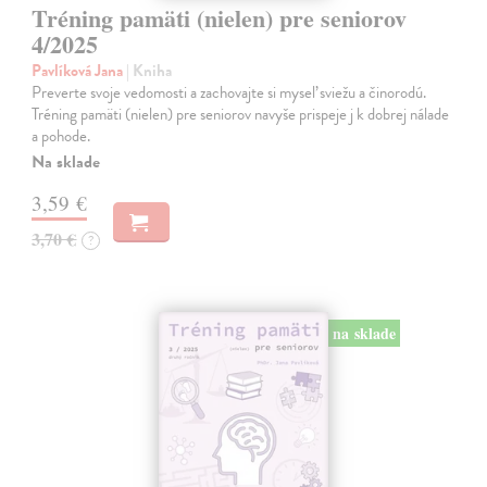
Tréning pamäti (nielen) pre seniorov
4/2025
Pavlíková Jana
| Kniha
Preverte svoje vedomosti a zachovajte si myseľ sviežu a činorodú.
Tréning pamäti (nielen) pre seniorov navyše prispeje j k dobrej nálade
a pohode.
Na sklade
3,59 €
3,70 €
?
na sklade