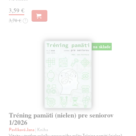
3,59 €
3,70 €
?
na sklade
Tréning pamäti (nielen) pre seniorov
1/2026
Pavlíková Jana
| Kniha
Vitajte v treťom ročníku pracovného zošita Tréning pamäti (nielen)