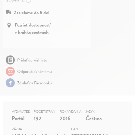
Zasielame do 5 dní
Pozrieť dostupnosť
v kníhkupectvách
Pridať do wishlistu
Odporučiť známemu
Zdielať na Facebooku
VYDAVATEĽ
POČET STRÁN
ROK VYDANIA
JAZYK
Portál
192
2016
Čeština
VÄZBA
EAN