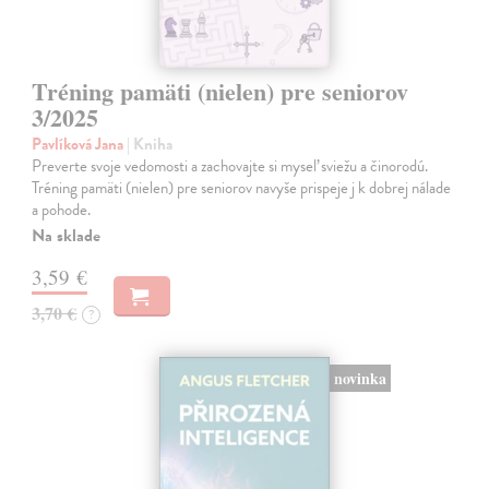
Tréning pamäti (nielen) pre seniorov
3/2025
Pavlíková Jana
| Kniha
Preverte svoje vedomosti a zachovajte si myseľ sviežu a činorodú.
Tréning pamäti (nielen) pre seniorov navyše prispeje j k dobrej nálade
a pohode.
Na sklade
3,59 €
3,70 €
?
novinka