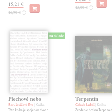
15,21 €
15,00 €
?
16,90 €
?
na sklade
Plechové nebo
Terpentín
Borušovičová Eva
| Kniha
Cabala Lukáš
| Kniha
Táto kniha je spojením dvoch
Zrodenie hrdinu Terpa sa 