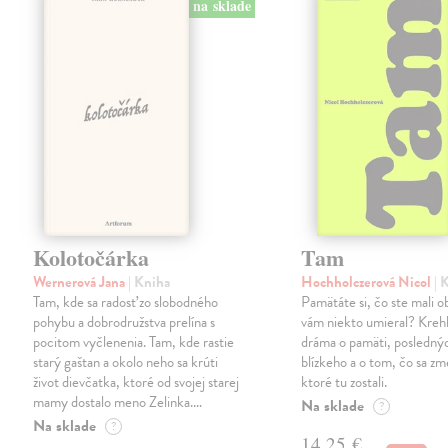
na sklade
Kolotočárka
Tam
Wernerová Jana
| Kniha
Hochholczerová Nicol
| 
Tam, kde sa radosť zo slobodného
Pamätáte si, čo ste mali 
pohybu a dobrodružstva prelína s
vám niekto umieral? Kreh
pocitom vyčlenenia. Tam, kde rastie
dráma o pamäti, posledný
starý gaštan a okolo neho sa krúti
blízkeho a o tom, čo sa zme
život dievčatka, ktoré od svojej starej
ktoré tu zostali.
mamy dostalo meno Zelinka.…
Na sklade
?
Na sklade
?
14,25 €