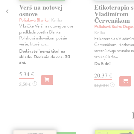
Verš na notovej
Etikoterapia s
osnove
Vladimírom
Červenákom
v
Poliaková Blanka
| Kniha
V knižke Verš na notovej osnove
Poliaková Sarita Da
predkladá poetka Blanka
Kniha
Poliaková milovníkom poézie
Etikoterapia s Vladimí
verše, ktoré vzn...
Červenákom, Rozhovor
stretnú dvaja rovnako n
Dodávateľ nemá titul na
sklade. Dodanie do cca. 30
vznikajú krás...
dní.
Do 5 dní
5,34 €
20,37 €
5,50 €
?
21,00 €
?