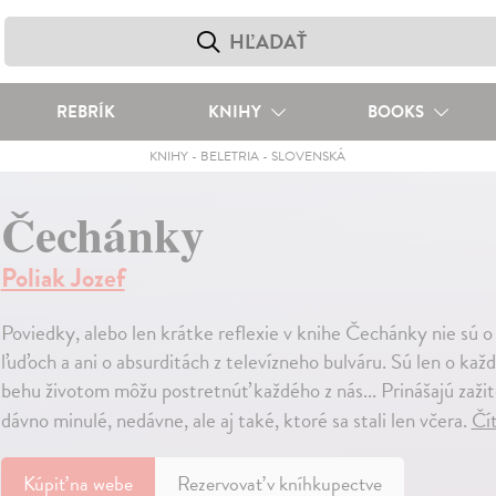
REBRÍK
KNIHY
BOOKS
KNIHY
-
BELETRIA
-
SLOVENSKÁ
Čechánky
Poliak Jozef
Poviedky, alebo len krátke reflexie v knihe Čechánky nie sú o
ľuďoch a ani o absurditách z televízneho bulváru. Sú len o kaž
behu životom môžu postretnúť každého z nás... Prinášajú zažit
dávno minulé, nedávne, ale aj také, ktoré sa stali len včera.
Čít
Kúpiť
na webe
Rezervovať v kníhkupectve