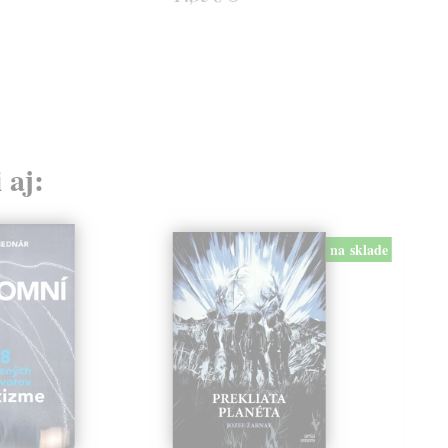
 aj:
na sklade