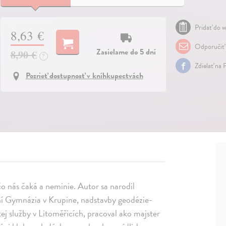
Pridať do w
8,63 €
Odporučiť
Zasielame do 5 dní
8,90 €
?
Zdielať na 
Pozrieť dostupnosť v kníhkupectvách
 čo nás čaká a neminie. Autor sa narodil
ní Gymnázia v Krupine, nadstavby geodézie-
kej služby v Litoměřicích, pracoval ako majster