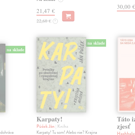
30,00 
21,47 €
22,60 €
?
na sklade
na sklade
Karpaty!
Táto i
zjesť
Púček Ján
| Kniha
odohráva
Karpaty! Tu som! Alebo nie? Krajina
Hochholc