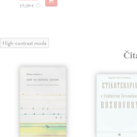
15,20 €
?
High-contrast mode
Čit