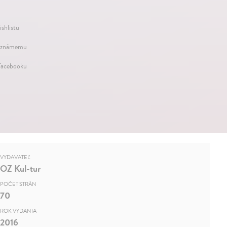
ishlistu
 známemu
Facebooku
VYDAVATEĽ
OZ Kul-tur
POČET STRÁN
70
ROK VYDANIA
2016