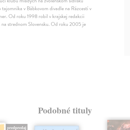
dúci klubu mladých na zvolenskom sídlisku
o tajomníka v Bábkovom divadle na Rázcestí v
er. Od roku 1998 robil v krajskej redakcii
na strednom Slovensku. Od roku 2005 je
Podobné tituly
predpredaj