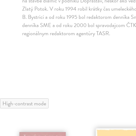
na stavbe diaľnic v podniku Doprastav, neskôr ako ve
Zlatý Potok. V roku 1994 robil krátky čas umeleckéh
B. Bystrici a od roku 1995 bol redaktorom denníka Sm
denníka SME a od roku 2000 bol spravodajcom ČTK 
regionálnym redaktorom agentúry TASR.
High-contrast mode
klade