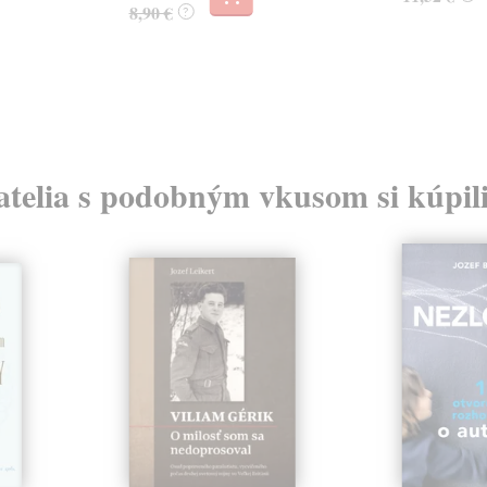
8,90 €
?
atelia s podobným vkusom si kúpili