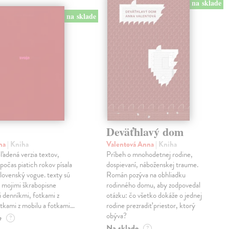
na sklade
na sklade
Deväťhlavý dom
ma
| Kniha
Valentová Anna
| Kniha
eľadená verzia textov,
Príbeh o mnohodetnej rodine,
počas piatich rokov písala
dospievaní, náboženskej traume.
lovenský vogue. texty sú
Román pozýva na obhliadku
 mojimi škrabopisne
rodinného domu, aby zodpovedal
 denníkmi, fotkami z
otázku: čo všetko dokáže o jednej
otkami z mobilu a fotkami…
rodine prezradiť priestor, ktorý
obýva?
e
?
Na sklade
?