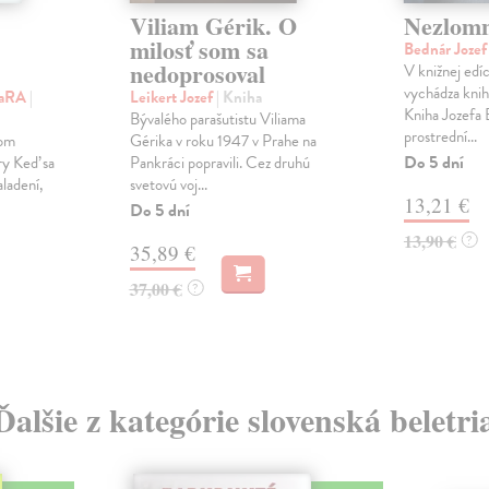
Viliam Gérik. O
Nezlomn
milosť som sa
Bednár Joze
nedoprosoval
V knižnej edí
vychádza knih
gmaRA
|
Leikert Jozef
| Kniha
Kniha Jozefa
Bývalého parašutistu Viliama
prostrední...
rom
Gérika v roku 1947 v Prahe na
Do 5 dní
y Keď sa
Pankráci popravili. Cez druhú
aladení,
svetovú voj...
13,21 €
Do 5 dní
13,90 €
?
35,89 €
37,00 €
?
Ďalšie z kategórie slovenská beletri