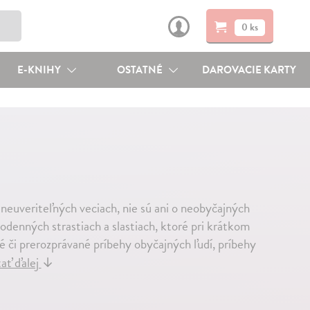
0 ks
E-KNIHY
OSTATNÉ
DAROVACIE KARTY
 neuveriteľných veciach, nie sú ani o neobyčajných
dodenných strastiach a slastiach, ktoré pri krátkom
é či prerozprávané príbehy obyčajných ľudí, príbehy
ať ďalej
↓