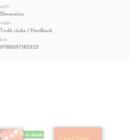
JAZYK
Slovenčina
VÄZBA
Tvrdá väzba / Hardback
EAN
9788097185923
na sklade