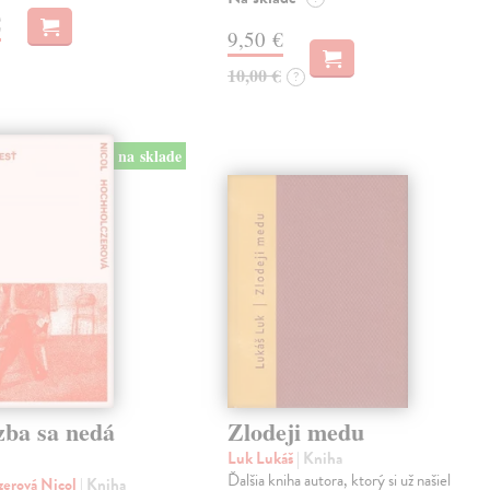
€
9,50 €
10,00 €
?
na sklade
zba sa nedá
Zlodeji medu
Luk Lukáš
| Kniha
Ďalšia kniha autora, ktorý si už našiel
zerová Nicol
| Kniha