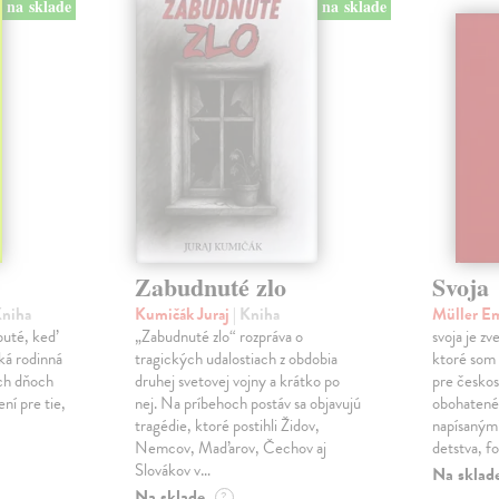
na sklade
na sklade
Zabudnuté zlo
Svoja
Kniha
Kumičák Juraj
| Kniha
Müller E
obuté, keď
„Zabudnuté zlo“ rozpráva o
svoja je zv
ká rodinná
tragických udalostiach z obdobia
ktoré som 
ch dňoch
druhej svetovej vojny a krátko po
pre českos
ní pre tie,
nej. Na príbehoch postáv sa objavujú
obohatené
tragédie, ktoré postihli Židov,
napísanými
Nemcov, Maďarov, Čechov aj
detstva, f
Slovákov v…
Na sklad
Na sklade
?