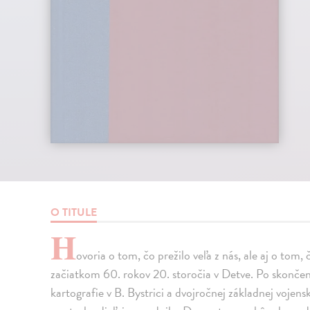
O TITULE
H
ovoria o tom, čo prežilo veľa z nás, ale aj o tom,
začiatkom 60. rokov 20. storočia v Detve. Po skonče
kartografie v B. Bystrici a dvojročnej základnej vojens