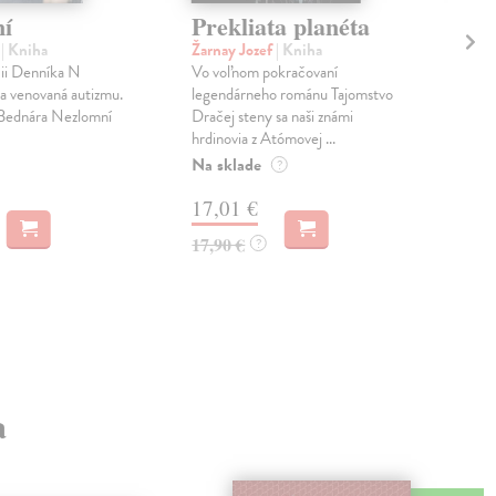
í
Prekliata planéta
Sp
Er
f
| Kniha
Žarnay Jozef
| Kniha
cii Denníka N
Vo voľnom pokračovaní
Voz
a venovaná autizmu.
legendárneho románu Tajomstvo
Pub
 Bednára Nezlomní
Dračej steny sa naši známi
na E
hrdinovia z Atómovej ...
osob
Na sklade
Zas
?
17,01 €
14
17,90 €
?
15,
a