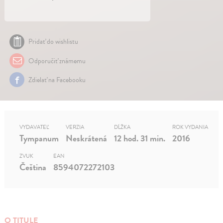
Pridať do wishlistu
Odporučiť známemu
Zdielať na Facebooku
VYDAVATEĽ
VERZIA
DĹŽKA
ROK VYDANIA
Tympanum
Neskrátená
12 hod. 31 min.
2016
ZVUK
EAN
Čeština
8594072272103
O TITULE