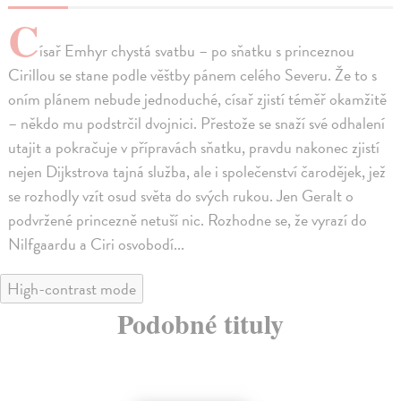
C
ísař Emhyr chystá svatbu – po sňatku s princeznou
Cirillou se stane podle věštby pánem celého Severu. Že to s
oním plánem nebude jednoduché, císař zjistí téměř okamžitě
– někdo mu podstrčil dvojnici. Přestože se snaží své odhalení
utajit a pokračuje v přípravách sňatku, pravdu nakonec zjistí
nejen Dijkstrova tajná služba, ale i společenství čarodějek, jež
se rozhodly vzít osud světa do svých rukou. Jen Geralt o
podvržené princezně netuší nic. Rozhodne se, že vyrazí do
Nilfgaardu a Ciri osvobodí...
High-contrast mode
Podobné tituly