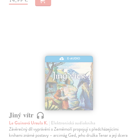
E-AUDIO
Jiný vítr
Le Guinová Ursula K.
| Elektronická audiokniha
Závěrečný díl vyprávění o Zeměmoří propojují s předcházejícími
knihami známé postavy – arcimág Ged, jeho družka Tenar a její dcera