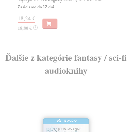
Na sklade
Za
?
18,24 €
18
18,80 €
18
?
Ďalšie z kategórie fantasy / sci-fi
audioknihy
E-AUDIO