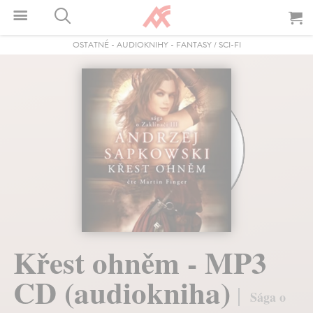
OSTATNÉ
-
AUDIOKNIHY
-
FANTASY / SCI-FI
Křest ohněm - MP3
CD (audiokniha)
Sága o