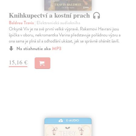
Knihkupectví a kostní prach
Baldree Travis
| Elektronická audiokniha
Orkyně Viv je na své první velké výpravě. Rakemovi Havrani jsou
špička v oboru, nekromantka Varina představuje pořádnou výzvu a
ona sama je plná sil a odhodlání ukázat, jak se správně ohánět šavlí.
Na stiahnutie ako
MP3
15,16 €
E-AUDIO