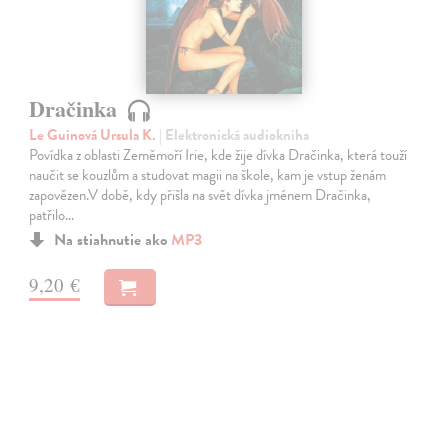
Dračinka
Le Guinová Ursula K.
| Elektronická audiokniha
Povídka z oblasti Zeměmoří Irie, kde žije dívka Dračinka, která touží
naučit se kouzlům a studovat magii na škole, kam je vstup ženám
zapovězen.V době, kdy přišla na svět dívka jménem Dračinka,
patřilo…
Na stiahnutie ako
MP3
9,20 €