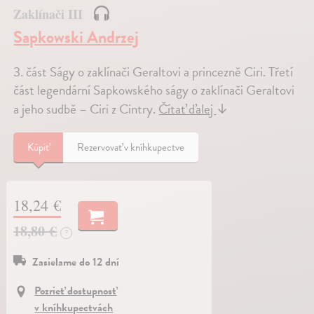
Zaklínači III
Sapkowski Andrzej
3. část Ságy o zaklínači Geraltovi a princezně Ciri. Třetí
část legendární Sapkowského ságy o zaklínači Geraltovi
a jeho sudbě – Ciri z Cintry.
Čítať ďalej
↓
Kúpiť
Rezervovať v kníhkupectve
18,24 €
18,80 €
?
Zasielame do 12 dní
Pozrieť dostupnosť
v kníhkupectvách