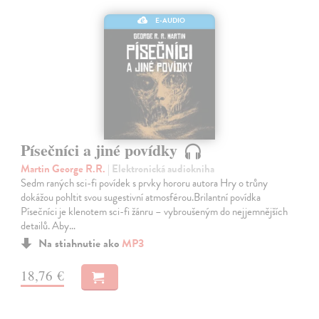
E-AUDIO
Písečníci a jiné povídky
Martin George R.R.
| Elektronická audiokniha
Sedm raných sci-fi povídek s prvky hororu autora Hry o trůny
dokážou pohltit svou sugestivní atmosférou.Brilantní povídka
Písečníci je klenotem sci-fi žánru – vybroušeným do nejjemnějších
detailů. Aby…
Na stiahnutie ako
MP3
18,76 €