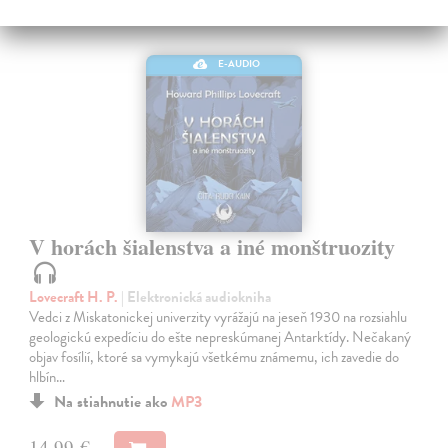
E-AUDIO
V horách šialenstva a iné monštruozity
Lovecraft H. P.
| Elektronická audiokniha
Vedci z Miskatonickej univerzity vyrážajú na jeseň 1930 na rozsiahlu
geologickú expedíciu do ešte nepreskúmanej Antarktídy. Nečakaný
objav fosílií, ktoré sa vymykajú všetkému známemu, ich zavedie do
hlbín…
Na stiahnutie ako
MP3
14,99 €