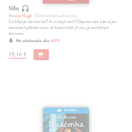
Silo
Howey Hugh
| Elektronická audiokniha
Co když je všechno lež? A co když není?!Objevte svět, kde už jen
samotná myšlenka na to, že byste chtěli jít ven, je smrtelným
zločinem.
Na stiahnutie ako
MP3
19,16 €
E-AUDIO