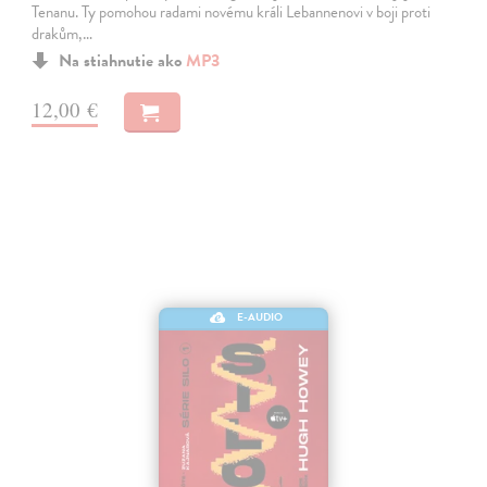
Tenanu. Ty pomohou radami novému králi Lebannenovi v boji proti
drakům,…
Na stiahnutie ako
MP3
12,00 €
E-AUDIO