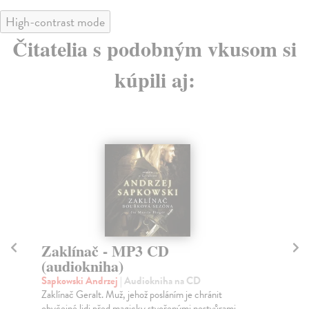
High-contrast mode
Čitatelia s podobným vkusom si
kúpili aj:
na sklade
Čas opovržení - MP3 CD
V
(audiokniha)
(
Sapkowski Andrzej
| Audiokniha na CD
Sa
Druhá část legendární Sapkowského ságy o zaklínači
Čtv
Geraltovi a jeho sudbě - Ciri z Cintry. Svět zach...
Ger