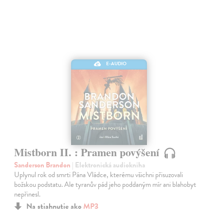
E-AUDIO
Mistborn II. : Pramen povýšení
Sanderson Brandon
| Elektronická audiokniha
Uplynul rok od smrti Pána Vládce, kterému všichni přisuzovali
božskou podstatu. Ale tyranův pád jeho poddaným mír ani blahobyt
nepřinesl.
Na stiahnutie ako
MP3