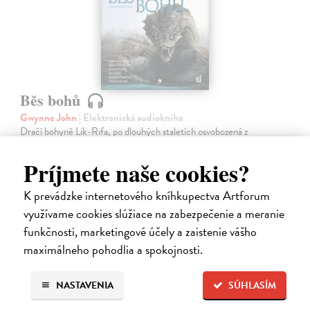
Běs bohů
Gwynne John
| Elektronická audiokniha
Dračí bohyně Lik-Rifa, po dlouhých staletích osvobozená z
magických pout, stanula v čele hordy svých poskvrněných potomků,
které chce dovést k vládě nad světem. Vedle trollů, skraelingů,
Príjmete naše cookies?
vaesenů či tennurů…
Na stiahnutie ako
MP3
K prevádzke internetového kníhkupectva Artforum
využívame cookies slúžiace na zabezpečenie a meranie
19,88 €
funkčnosti, marketingové účely a zaistenie vášho
maximálneho pohodlia a spokojnosti.
NASTAVENIA
SÚHLASÍM