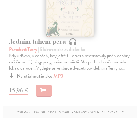
Jedním tahem pera
Pratchett Terry
| Elektronická audiokniha
Kdysi dávno, v dobách, kdy ještě žili draci a neexistovaly jiné videohry
než černobílý ping-pong, vešel ve městě Morporku do začouzeného
lokálu čaroděj…Vydejte se ve sbírce dvaceti povídek sira Terryho…
Na stiahnutie ako
MP3
15,96 €
ZOBRAZIŤ ĎALŠIE Z KATEGÓRIE FANTASY / SCI-FI AUDIOKNIHY