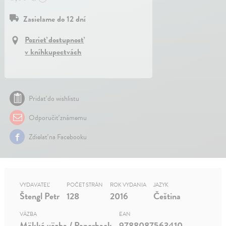
Zasielame do 12 dní
Pozrieť dostupnosť
v kníhkupectvách
Pridať do wishlistu
Odporučiť známemu
Zdielať na Facebooku
VYDAVATEĽ
POČET STRÁN
ROK VYDANIA
JAZYK
Štengl Petr
128
2016
Čeština
VÄZBA
EAN
Mäkká väzba / Paperback
9788087563410