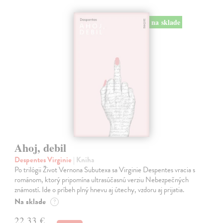
na sklade
Ahoj, debil
Despentes Virginie
| Kniha
Po trilógii Život Vernona Subutexa sa Virginie Despentes vracia s
románom, ktorý pripomína ultrasúčasnú verziu Nebezpečných
známostí. Ide o príbeh plný hnevu aj útechy, vzdoru aj prijatia.
Na sklade
?
22,33 €