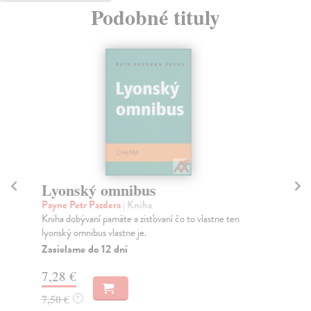
Podobné tituly
Lyonský omnibus
H
Payne Petr Pazdera
| Kniha
Do
Kniha dobývaní pamäte a zisťovaní čo to vlastne ten
Dům
lyonský omnibus vlastne je.
his
Zasielame do 12 dní
Na
7,28 €
13
7,50 €
14
?