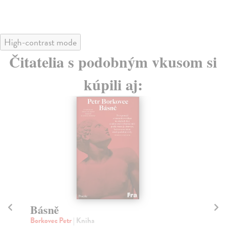
High-contrast mode
Čitatelia s podobným vkusom si
kúpili aj:
Básně
K
Bi
Borkovec Petr
| Kniha