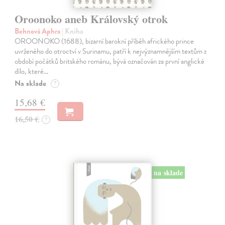
Oroonoko aneb Královský otrok
Behnová Aphra
| Kniha
OROONOKO (1688), bizarní barokní příběh afrického prince
uvrženého do otroctví v Surinamu, patří k nejvýznamnějším textům z
období počátků britského románu, bývá označován za první anglické
dílo, které…
Na sklade
?
15,68 €
16,50 €
?
na sklade