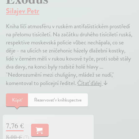
Silajev Petr
Kniha líčí atmosféru v ruském antifašistickém prostředí
na přelomu tisíciletí. Na začátku druhého tisíciletí ruská,
respektive moskevská policie vůbec nechápala, co se
děje - na ulicích se zničehonic házely dlažební kostky,
lidé v černém měli v rukou kovové tyče, proti sobě stály
dva davy, na konci byly rozbité holé hlavy ...
"Nedorozumění mezi chuligány, mládež se nudí,"
komentoval to policejní ředitel.
Čítať ďalej
↓
Kúpiť
Rezervovať v kníhkupectve
7,76 €
8,00 €
?