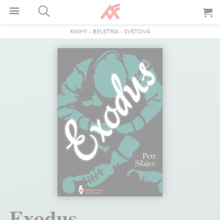
KNIHY
-
BELETRIA
-
SVETOVÁ
Exodus