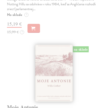
Notting Hillu sa odohráva v roku 1984, keď sa Angličania rozhodli
zriecť parlamentnej…
Na sklade
?
15,19 €
15,99 €
?
na sklade
Moje Antonie