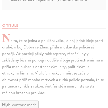
O TITULE
N
a to, že se jedná o pouliční válku, o boj jedné ideje proti
druhé, o boj Dobra se Zlem, přišla moskevská policie až
později. Až později přišly také represe, věznění, byly
zakládány bizarní policejní oddělení boje proti extremismu a
přišla manipulace s vlasteneckými city, politickými a
etnickými fámami. V ulicích ruských měst se začalo
objevovat příliš mnoho mrtvých a ruská policie poznala, že se
jí situace vymkla z rukou. Antifašisté a anarchisté se stali
reálnou hrozbou pro vládu.
High-contrast mode