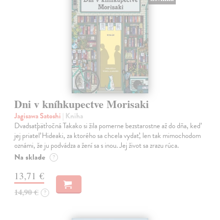
Dni v kníhkupectve Morisaki
Jagisawa Satoshi
| Kniha
Dvadsaťpäťročná Takako si žila pomerne bezstarostne až do dňa, keď
jej priateľ Hideaki, za ktorého sa chcela vydať, len tak mimochodom
oznámi, že ju podvádza a žení sa s inou. Jej život sa zrazu rúca.
Na sklade
?
13,71 €
14,90 €
?