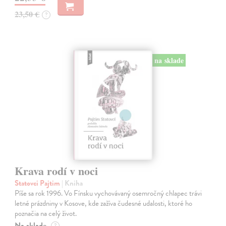
23,50 €
?
na sklade
Krava rodí v noci
Statovci Pajtim
| Kniha
Píše sa rok 1996. Vo Fínsku vychovávaný osemročný chlapec trávi
letné prázdniny v Kosove, kde zažíva čudesné udalosti, ktoré ho
poznačia na celý život.
Na sklade
?