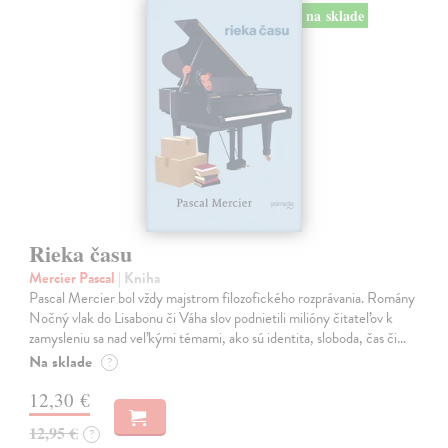
na sklade
Rieka času
Mercier Pascal
| Kniha
Pascal Mercier bol vždy majstrom filozofického rozprávania. Romány
Nočný vlak do Lisabonu či Váha slov podnietili milióny čitateľov k
zamysleniu sa nad veľkými témami, ako sú identita, sloboda, čas či…
Na sklade
?
12,30 €
12,95 €
?