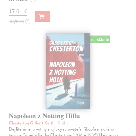
17,01 €
18,90 €
?
na sklade
Napoleon z Notting Hillu
Chesterton Gilbert Keith
| Kniha
Dej literárnej prvotiny anglický spisovateľa, filozofa a laického
teológa Gilberta Keitha Chestertona (1874 – 1936) Napoleon z