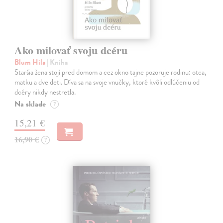
Ako milovať svoju dcéru
Blum Hila
| Kniha
Staršia žena stojí pred domom a cez okno tajne pozoruje rodinu: otca,
matku a dve deti. Díva sa na svoje vnučky, ktoré kvôli odlúčeniu od
dcéry nikdy nestretla.
Na sklade
?
15,21 €
16,90 €
?