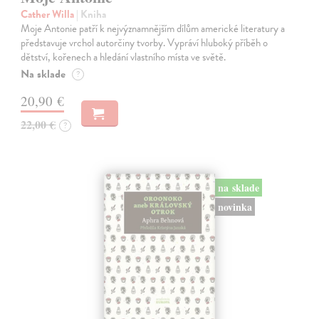
Cather Willa
| Kniha
Moje Antonie patří k nejvýznamnějším dílům americké literatury a
představuje vrchol autorčiny tvorby. Vypráví hluboký příběh o
dětství, kořenech a hledání vlastního místa ve světě.
Na sklade
?
20,90 €
22,00 €
?
na sklade
novinka