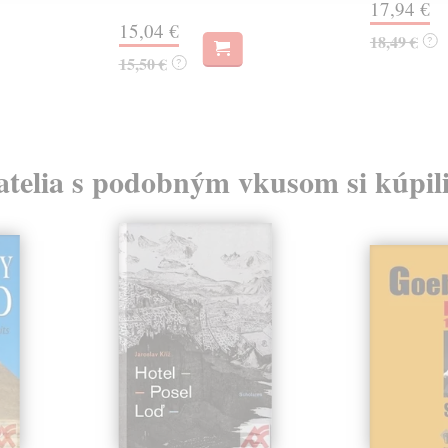
17,94 €
15,04 €
18,49 €
?
15,50 €
?
atelia s podobným vkusom si kúpili