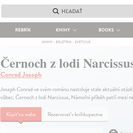
REBRÍK
KNIHY
BOOKS
KNIHY
-
BELETRIA
-
SVETOVÁ
Černoch z lodi Narcissu
Conrad Joseph
Joseph Conrad ve svém románu nastoluje stale aktuální otázky 
vůbec. Černoch z lodi Narcissus, Námořní příběh patří mezi 
Kúpiť
na webe
Rezervovať v kníhkupectve