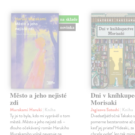
na sklade
novinka
Město a jeho nejisté
Dni v kníhkupe
zdi
Morisaki
Murakami Haruki
| Kniha
Jagisawa Satoshi
| Kniha
Ty jsi to byla, kdo mi vyprávěl o tom
Dvadsaťpäťročná Takako si 
městě. Město a jeho nejisté zdi –
pomerne bezstarostne až 
dlouho očekávaný román Harukiho
keď jej priateľ Hideaki, za
Murakamiho volně navazuje na
chcela vydať, len tak m