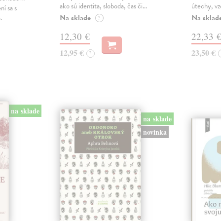
ako sú identita, sloboda, čas či…
útechy, vzd
ní sa s
Na sklade
Na sklad
.
?
12,30 €
22,33 
12,95 €
23,50 €
?
na sklade
na sklade
novinka