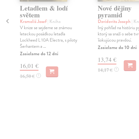
Letadlem & lodí
Nové dějiny
světem
pyramid
Kramoliš Josef
| Kniha
Davidovits Joseph
| Kn
é
V knize se sejdeme se známou
Iný pohľad na históriu 
leteckou posádkou letadla
ktorý sa snaží o sebe tvr
Lockheed L 10A Electra, s piloty
'šokujúcou pravdou'.
Šerhantem a ...
Zasielame do 10 dní
Zasielame do 12 dní
13,74 €
16,01 €
14,17 €
?
16,50 €
?