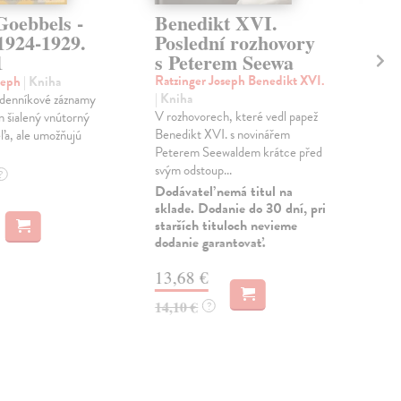
Goebbels -
Benedikt XVI.
Ce
1924-1929.
Poslední rozhovory
Rot
1
s Peterem Seewa
Bol
třic
Ratzinger Joseph Benedikt XVI.
seph
| Kniha
mno
| Kniha
denníkové záznamy
míst
V rozhovorech, které vedl papež
n šialený vnútorný
Benedikt XVI. s novinářem
Zas
eľa, ale umožňujú
Peterem Seewaldem krátce před
13
svým odstoup...
?
Dodávateľ nemá titul na
14,
sklade. Dodanie do 30 dní, pri
starších tituloch nevieme
dodanie garantovať.
13,68 €
14,10 €
?