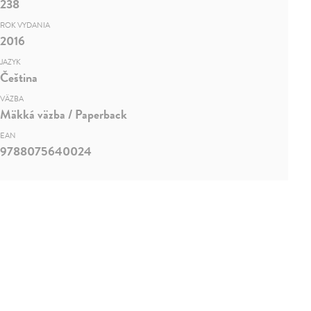
238
ROK VYDANIA
2016
JAZYK
Čeština
VÄZBA
Mäkká väzba / Paperback
EAN
9788075640024