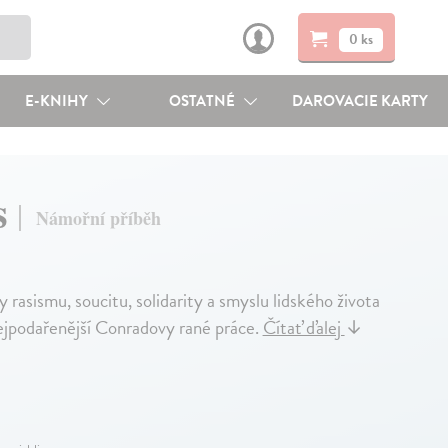
0 ks
E-KNIHY
OSTATNÉ
DAROVACIE KARTY
s
Námořní příběh
rasismu, soucitu, solidarity a smyslu lidského života
nejpodařenější Conradovy rané práce.
Čítať ďalej
↓