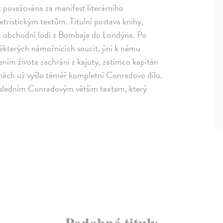
 považována za manifest literárního
tristickým textům. Titulní postava knihy,
na obchodní lodi z Bombaje do Londýna. Po
ěkterých námořnících soucit, jiní k němu
ením života zachrání z kajuty, zatímco kapitán
echách už vyšlo téměř kompletní Conradovo dílo.
posledním Conradovým větším textem, který
Podobné tituly