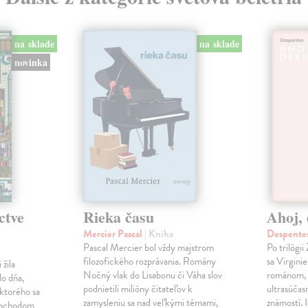
na sklade
na sklade
novinka
ctve
Rieka času
Ahoj, 
Mercier Pascal
| Kniha
Despentes
Pascal Mercier bol vždy majstrom
Po trilógi
filozofického rozprávania. Romány
sa Virgini
žila
Nočný vlak do Lisabonu či Váha slov
románom, 
do dňa,
podnietili milióny čitateľov k
ultrasúča
 ktorého sa
zamysleniu sa nad veľkými témami,
známostí. 
imochodom