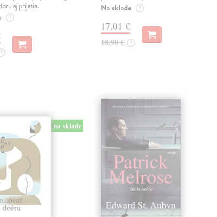
oru aj prijatia.
Na sklade
?
e
?
17,01 €
€
18,90 €
?
?
na sklade