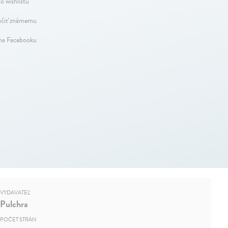
o wishlistu
čiť známemu
 na Facebooku
VYDAVATEĽ
Pulchra
POČET STRÁN