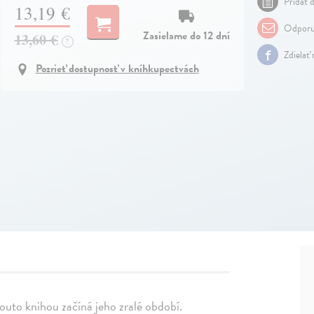
Pridať d
13,19 €
Odporu
Zasielame do 12 dní
13,60 €
?
Zdielať
Pozrieť dostupnosť v kníhkupectvách
touto knihou začíná jeho zralé období.