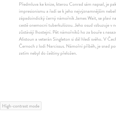
Předmluva ke knize, kterou Conrad sám napsal, je pak
impresionismu a řadí se k jeho nejvýznamnějším nebele
západoindický černý námořník James Wait, se plaví 
cestě onemocní tuberkulózou. Jeho osud vzbuzuje v n
zůstávájí lhostejní. Pět námořníků ho za bouře s nasaz
Alistoun a veterán Singleton si dál hledí svého. V Č
Černoch z lodi Narcissus. Námořní příběh, je snad 
zatím nebyl do češtiny přeložen.
High-contrast mode