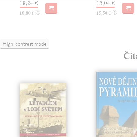
18,24 €
15,04 €
18,80 €
15,50 €
?
?
High-contrast mode
Čit
klade