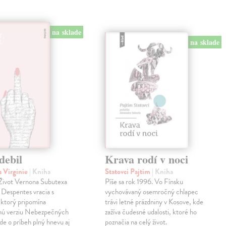
na sklade
na sklade
debil
Krava rodí v noci
 Virginie
| Kniha
Statovci Pajtim
| Kniha
i Život Vernona Subutexa
Píše sa rok 1996. Vo Fínsku
e Despentes vracia s
vychovávaný osemročný chlapec
ktorý pripomína
trávi letné prázdniny v Kosove, kde
snú verziu Nebezpečných
zažíva čudesné udalosti, ktoré ho
Ide o príbeh plný hnevu aj
poznačia na celý život.