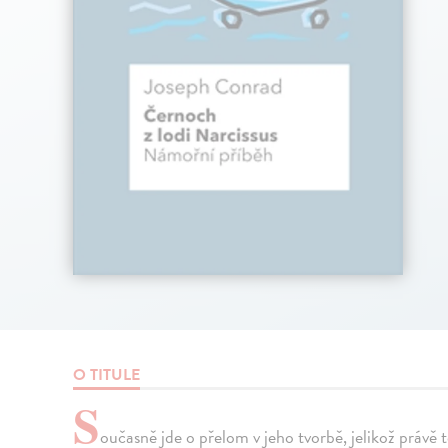
O TITULE
S
oučasně jde o přelom v jeho tvorbě, jelikož právě 