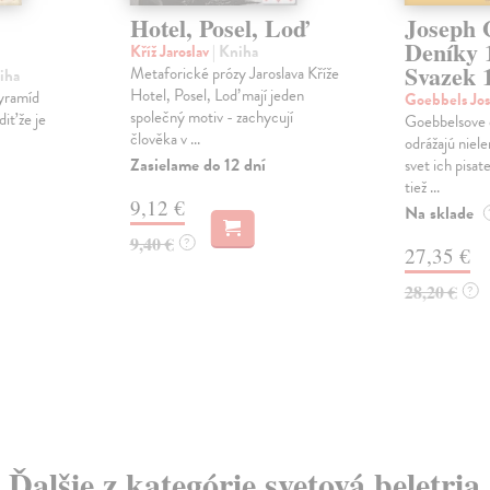
Hotel, Posel, Loď
Joseph 
Deníky 
Kříž Jaroslav
| Kniha
Svazek 
Metaforické prózy Jaroslava Kříže
iha
Hotel, Posel, Loď mají jeden
pyramíd
Goebbels Jo
společný motiv - zachycují
diť že je
Goebbelsove 
člověka v ...
odrážajú niele
Zasielame do 12 dní
svet ich pisat
tiež ...
9,12 €
Na sklade
9,40 €
?
27,35 €
28,20 €
?
Ďalšie z kategórie svetová beletria