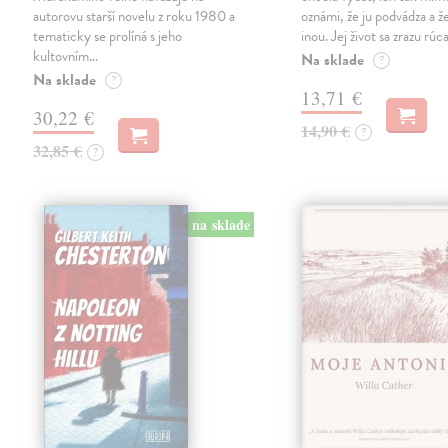
autorovu starší novelu z roku 1980 a
oznámi, že ju podvádza a že
tematicky se prolíná s jeho
inou. Jej život sa zrazu rúca
kultovním…
Na sklade
?
Na sklade
?
13,71 €
30,22 €
14,90 €
?
32,85 €
?
na sklade