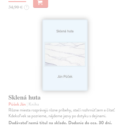
34,90 €
?
Sklená huta
Púček Ján
| Kniha
Rôzne miesta rozprávajú rôzne príbehy, stačí rozhrnúť zem a čítať.
Kdekoľvek sa pozrieme, nájdeme jazvy po dotyku s dejinami.
Dodávateľ nemá titul na sklade. Dodanie do cca. 30 dní.