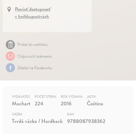
Pozrieť dostupnosť
v kníhkupectvách
Pridať do wishlistu
Odporučiť známemu
Zdielať na Facebooku
VYDAVATEĽ
POČET STRÁN
ROK VYDANIA
JAZYK
Machart
224
2016
Čeština
VÄZBA
EAN
Tvrdá väzba / Hardback
9788087938362