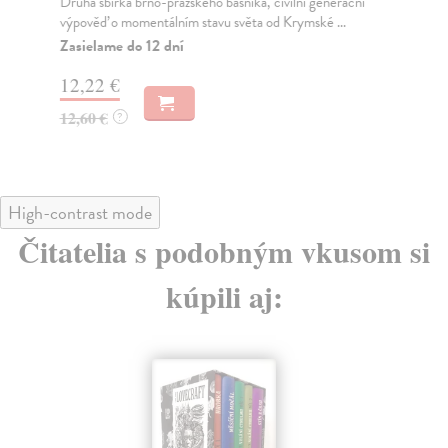
se 
Druhá sbírka brno-pražského básníka, civilní generační
výpověď o momentálním stavu světa od Krymské ...
Za
Zasielame do 12 dní
20
12,22 €
21
12,60 €
?
High-contrast mode
Čitatelia s podobným vkusom si
kúpili aj: