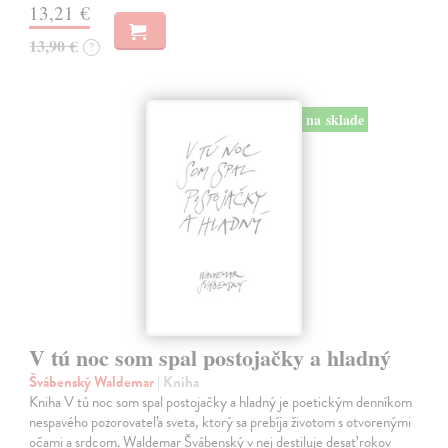
13,21 €
13,90 €
?
na sklade
V tú noc som spal postojačky a hladný
Švábenský Waldemar
| Kniha
Kniha V tú noc som spal postojačky a hladný je poetickým denníkom
nespavého pozorovateľa sveta, ktorý sa prebíja životom s otvorenými
očami a srdcom. Waldemar Švábenský v nej destiluje desať rokov