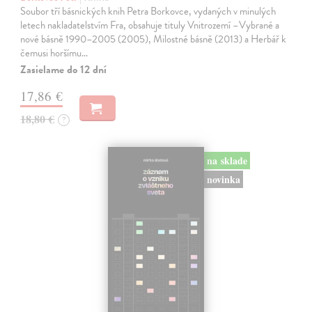
Soubor tří básnických knih Petra Borkovce, vydaných v minulých
letech nakladatelstvím Fra, obsahuje tituly Vnitrozemí –Vybrané a
nové básně 1990–2005 (2005), Milostné básně (2013) a Herbář k
čemusi horšímu…
Zasielame do 12 dní
17,86 €
18,80 €
?
na sklade
novinka