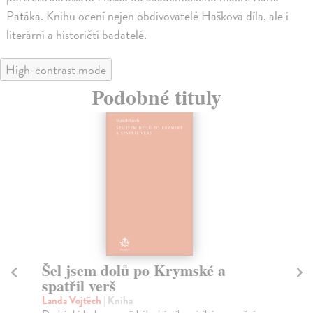
Patáka. Knihu ocení nejen obdivovatelé Haškova díla, ale i
literární a historičtí badatelé.
High-contrast mode
Podobné tituly
Šel jsem dolů po Krymské a
Dí
spatřil verš
Sei
Pát
Landa Vojtěch
| Kniha