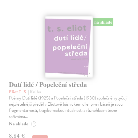
na sklade
Dutí lidé / Popeleční středa
Eliot T. S.
| Kniha
Poémy Dutí lidé (1925) a Popeleční středa (1930) společně vytyčují
nejzřetelnější předěl v Eliotově básnickém díle: první báseň je svou
fragmentárností, tragikomickou rituálností a různohlasím těsně
spřízněna…
Na sklade
?
8,84 €