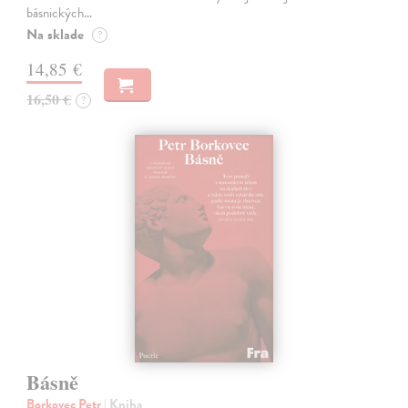
básnických…
Na sklade
?
14,85 €
16,50 €
?
Básně
Borkovec Petr
| Kniha