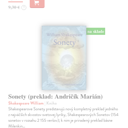
9,30 €
?
na sklade
Sonety (preklad: Andričík Marián)
Shakespeare William
| Kniha
Shakespearove Sonety predstavujú nový kompletný preklad jedného
z najväčších skvostov svetovej lyriky, Shakespearových Sonetov (154
sonetov v rozsahu 2 155 veršov); k nim je priradený preklad básne
Milenkin…