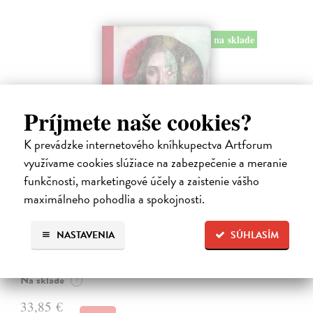
na sklade
Príjmete naše cookies?
K prevádzke internetového kníhkupectva Artforum
využívame cookies slúžiace na zabezpečenie a meranie
funkčnosti, marketingové účely a zaistenie vášho
Miluj ma ako naozaj
maximálneho pohodlia a spokojnosti.
Válek Miroslav
| Kniha
HRANICA MEDZI NÁDEJOU A SEBAKLAMOM
SLOVENSKÉHO KLASIKA. Nemýlia sa tí, ktorí v básnikovi
NASTAVENIA
SÚHLASÍM
Miroslavovi Válkovi (1927 – 1991) vidia deziluzívneho analytika
ľudskej situácie.
Na sklade
?
33,85 €