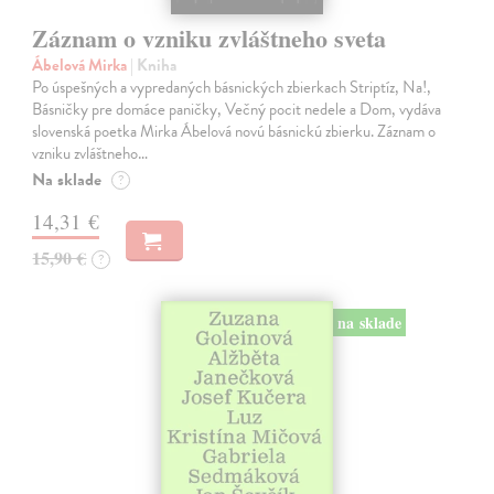
Záznam o vzniku zvláštneho sveta
Ábelová Mirka
| Kniha
Po úspešných a vypredaných básnických zbierkach Striptíz, Na!,
Básničky pre domáce paničky, Večný pocit nedele a Dom, vydáva
slovenská poetka Mirka Ábelová novú básnickú zbierku. Záznam o
vzniku zvláštneho…
Na sklade
?
14,31 €
15,90 €
?
na sklade