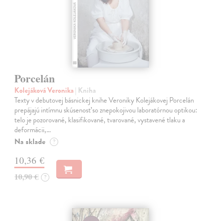
Porcelán
Kolejáková Veronika
| Kniha
Texty v debutovej básnickej knihe Veroniky Kolejákovej Porcelán
prepájajú intímnu skúsenosť so znepokojivou laboratórnou optikou:
telo je pozorované, klasifikované, tvarované, vystavené tlaku a
deformácii,…
Na sklade
?
10,36 €
10,90 €
?