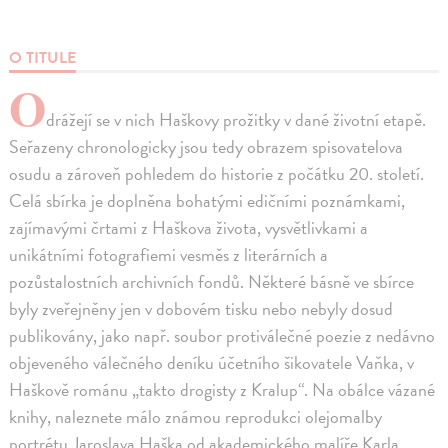
O TITULE
O
drážejí se v nich Haškovy prožitky v dané životní etapě.
Seřazeny chronologicky jsou tedy obrazem spisovatelova
osudu a zároveň pohledem do historie z počátku 20. století.
Celá sbírka je doplněna bohatými edičními poznámkami,
zajímavými črtami z Haškova života, vysvětlivkami a
unikátními fotografiemi vesměs z literárních a
pozůstalostních archivních fondů. Některé básně ve sbírce
byly zveřejněny jen v dobovém tisku nebo nebyly dosud
publikovány, jako např. soubor protiválečné poezie z nedávno
objeveného válečného deníku účetního šikovatele Vaňka, v
Haškově románu „takto drogisty z Kralup“. Na obálce vázané
knihy, naleznete málo známou reprodukci olejomalby
portrétu Jaroslava Haška od akademického malíře Karla