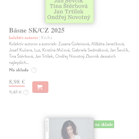
Básne SK/CZ 2025
kolektív autorov
| Kniha
Kolektív autorov a autoriek: Zuzana Goleinová, Alžběta Janečková,
Josef Kučera, Luz, Kristína Mičová, Gabriela Sedmáková, Jan Ševčík,
Tina Štěrbová, Jan Trtílek, Ondřej Novotný Zborník desiatich
najlepších…
Na sklade
?
8,98 €
9,45 €
?
na sklade