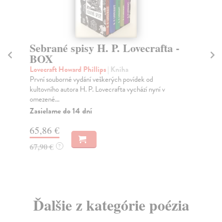
Sebrané spisy H. P. Lovecrafta -
S
BOX
e
Lovecraft Howard Phillips
| Kniha
Pet
První souborné vydání veškerých povídek od
Kni
kultovního autora H. P. Lovecrafta vychází nyní v
se 
omezené...
Za
Zasielame do 14 dní
9,
65,86 €
10
67,90 €
?
Ďalšie z kategórie poézia