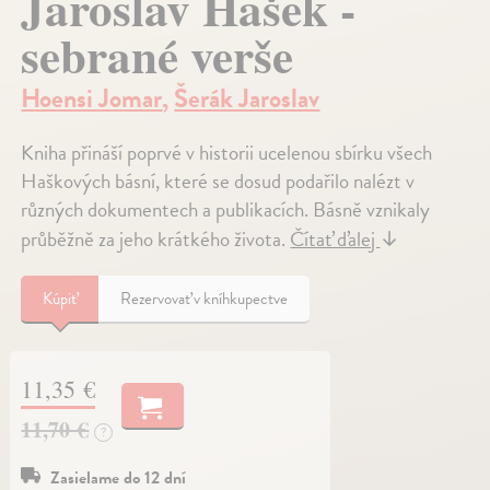
Jaroslav Hašek -
sebrané verše
Hoensi Jomar
,
Šerák Jaroslav
Kniha přináší poprvé v historii ucelenou sbírku všech
Haškových básní, které se dosud podařilo nalézt v
různých dokumentech a publikacích. Básně vznikaly
průběžně za jeho krátkého života.
Čítať ďalej
↓
Kúpiť
Rezervovať v kníhkupectve
11,35 €
11,70 €
?
Zasielame do 12 dní