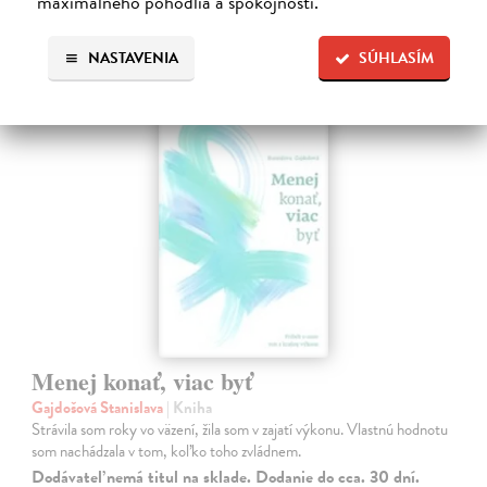
maximálneho pohodlia a spokojnosti.
literatúra
NASTAVENIA
SÚHLASÍM
Menej konať, viac byť
Gajdošová Stanislava
| Kniha
Strávila som roky vo väzení, žila som v zajatí výkonu. Vlastnú hodnotu
som nachádzala v tom, koľko toho zvládnem.
Dodávateľ nemá titul na sklade. Dodanie do cca. 30 dní.