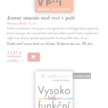
Jemné umenie mať veci v paži
Manson Mark
| Kniha
Kniha o osobnom rozvoji pre novú generáciu od blogerskej superstar,
ktorá ukazuje, ako sa prestať riadiť pravidlami pozitívneho myslenia a
nájsť svoj vlastný spôsob spokojného života podľa toho, čo je…
Dodávateľ nemá titul na sklade. Dodanie do cca. 30 dní.
13,57 €
13,99 €
?
predpredaj