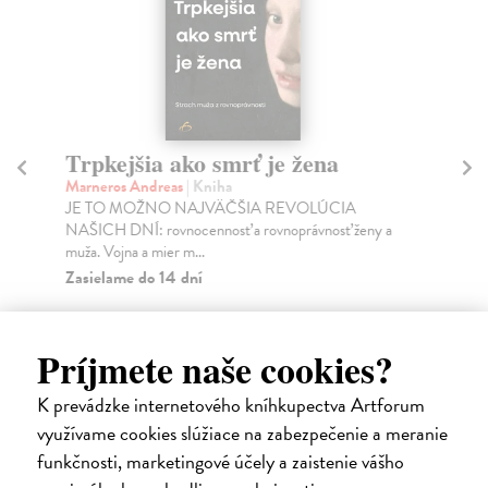
Trpkejšia ako smrť je žena
P
Marneros Andreas
| Kniha
Bor
JE TO MOŽNO NAJVÄČŠIA REVOLÚCIA
Tát
NAŠICH DNÍ: rovnocennosť a rovnoprávnosť ženy a
Bor
muža. Vojna a mier m...
Na
Zasielame do 14 dní
18
22,05 €
19
Príjmete naše cookies?
24,50 €
?
K prevádzke internetového kníhkupectva Artforum
využívame cookies slúžiace na zabezpečenie a meranie
funkčnosti, marketingové účely a zaistenie vášho
Ďalšie z kategórie motivačná