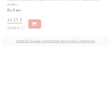
životě.…
Do 5 dní
14,25 €
15,00 €
?
ZOBRAZIŤ ĎALŠIE Z KATEGÓRIE MOTIVAČNÁ LITERATÚRA