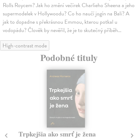
Rolls Roycem? Jak ho změní večírek Charlieho Sheena a jeho
supermodelek v Hollywoodu? Co ho naučí jogín na Bali? A
jak to dopadne s překrásnou Emmou, kterou potkal u
vodopádu? Člověk by nevěřil, že je to skutečný příběh…
High-contrast mode
Podobné tituly
Trpkejšia ako smrť je žena
P