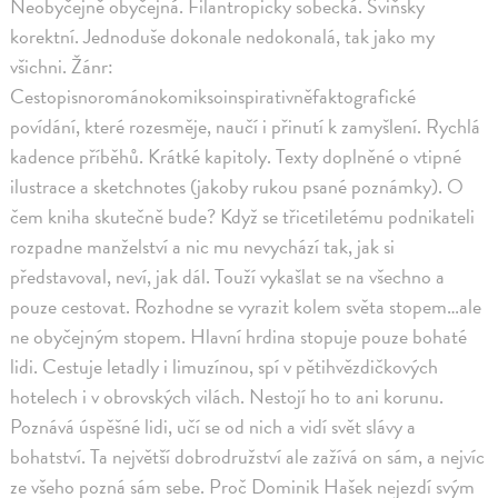
Neobyčejně obyčejná. Filantropicky sobecká. Sviňsky
korektní. Jednoduše dokonale nedokonalá, tak jako my
všichni. Žánr:
Cestopisnorománokomiksoinspirativněfaktografické
povídání, které rozesměje, naučí i přinutí k zamyšlení. Rychlá
kadence příběhů. Krátké kapitoly. Texty doplněné o vtipné
ilustrace a sketchnotes (jakoby rukou psané poznámky). O
čem kniha skutečně bude? Když se třicetiletému podnikateli
rozpadne manželství a nic mu nevychází tak, jak si
představoval, neví, jak dál. Touží vykašlat se na všechno a
pouze cestovat. Rozhodne se vyrazit kolem světa stopem…ale
ne obyčejným stopem. Hlavní hrdina stopuje pouze bohaté
lidi. Cestuje letadly i limuzínou, spí v pětihvězdičkových
hotelech i v obrovských vilách. Nestojí ho to ani korunu.
Poznává úspěšné lidi, učí se od nich a vidí svět slávy a
bohatství. Ta největší dobrodružství ale zažívá on sám, a nejvíc
ze všeho pozná sám sebe. Proč Dominik Hašek nejezdí svým