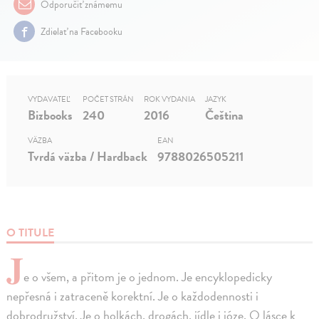
Odporučiť známemu
Zdielať na Facebooku
VYDAVATEĽ
POČET STRÁN
ROK VYDANIA
JAZYK
Bizbooks
240
2016
Čeština
VÄZBA
EAN
Tvrdá väzba / Hardback
9788026505211
O TITULE
J
e o všem, a přitom je o jednom. Je encyklopedicky
nepřesná i zatraceně korektní. Je o každodennosti i
dobrodružství. Je o holkách, drogách, jídle i józe. O lásce k