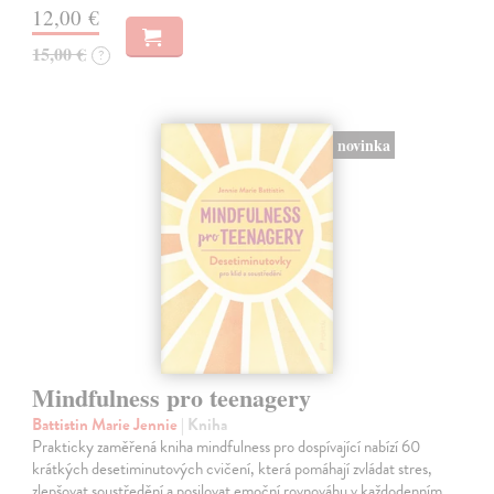
12,00 €
15,00 €
?
novinka
Mindfulness pro teenagery
Battistin Marie Jennie
| Kniha
Prakticky zaměřená kniha mindfulness pro dospívající nabízí 60
krátkých desetiminutových cvičení, která pomáhají zvládat stres,
zlepšovat soustředění a posilovat emoční rovnováhu v každodenním