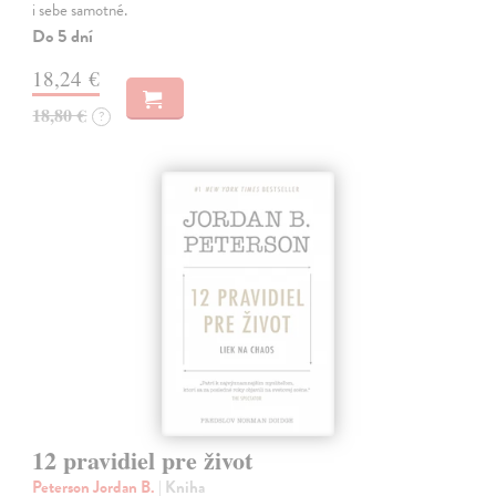
i sebe samotné.
Do 5 dní
18,24 €
18,80 €
?
12 pravidiel pre život
Peterson Jordan B.
| Kniha