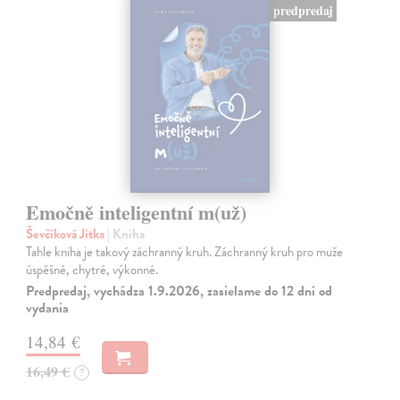
predpredaj
Emočně inteligentní m(už)
Ševčíková Jitka
| Kniha
Tahle kniha je takový záchranný kruh. Záchranný kruh pro muže
úspěšné, chytré, výkonné.
Predpredaj, vychádza 1.9.2026, zasielame do 12 dní od
vydania
14,84 €
16,49 €
?