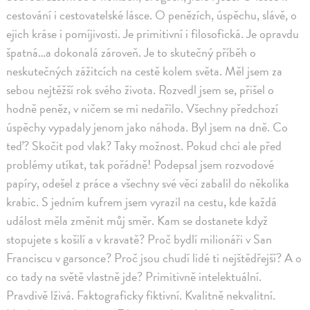
cestování i cestovatelské lásce. O penězích, úspěchu, slávě, o
ejich kráse i pomíjivosti. Je primitivní i filosofická. Je opravdu
špatná…a dokonalá zároveň. Je to skutečný příběh o
neskutečných zážitcích na cestě kolem světa. Měl jsem za
sebou nejtěžší rok svého života. Rozvedl jsem se, přišel o
hodně peněz, v ničem se mi nedařilo. Všechny předchozí
úspěchy vypadaly jenom jako náhoda. Byl jsem na dně. Co
teď? Skočit pod vlak? Taky možnost. Pokud chci ale před
problémy utíkat, tak pořádně! Podepsal jsem rozvodové
papíry, odešel z práce a všechny své věci zabalil do několika
krabic. S jedním kufrem jsem vyrazil na cestu, kde každá
událost měla změnit můj směr. Kam se dostanete když
stopujete s košilí a v kravatě? Proč bydlí milionáři v San
Franciscu v garsonce? Proč jsou chudí lidé ti nejštědřejší? A o
co tady na světě vlastně jde? Primitivně intelektuální.
Pravdivě lživá. Faktograficky fiktivní. Kvalitně nekvalitní.