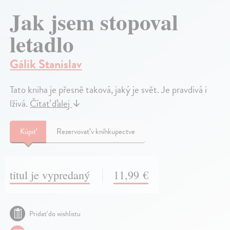
Jak jsem stopoval
letadlo
Gálik Stanislav
Tato kniha je přesně taková, jaký je svět. Je pravdivá i
lživá.
Čítať ďalej
↓
Kúpiť
Rezervovať v kníhkupectve
titul je vypredaný
11,99 €
Pridať do wishlistu