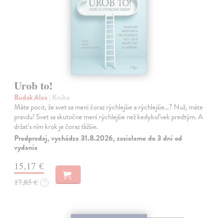
Urob to!
Budak Alex
| Kniha
Máte pocit, že svet sa mení čoraz rýchlejšie a rýchlejšie…? Nuž, máte
pravdu! Svet sa skutočne mení rýchlejšie než kedykoľvek predtým. A
držať s ním krok je čoraz ťažšie.
Predpredaj, vychádza 31.8.2026, zasielame do 3 dní od
vydania
15,17 €
17,85 €
?