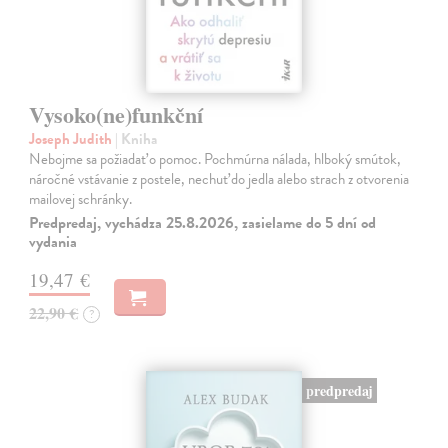
Vysoko(ne)funkční
Joseph Judith
| Kniha
Nebojme sa požiadať o pomoc. Pochmúrna nálada, hlboký smútok,
náročné vstávanie z postele, nechuť do jedla alebo strach z otvorenia
mailovej schránky.
Predpredaj, vychádza 25.8.2026, zasielame do 5 dní od
vydania
19,47 €
22,90 €
?
predpredaj