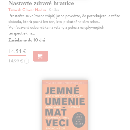
Nastavte zdravé hranice
Tawwab Glover Nedra
| Kniha
Prestaňte sa vnútorne trápiť, jasne povedzte, čo potrebujete, a zažite
slobodu, ktorú pozná len ten, kto je skutočne sám sebou.
Vyhľadávaná odborníčka na vzťahy a jedna z najvplyvnejších
terapeutiek na…
Zasielame do 10 dní
14,54 €
14,99 €
?