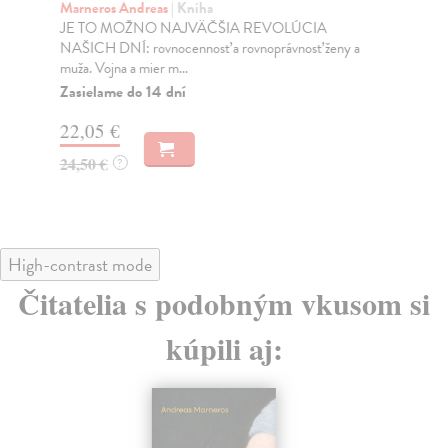
Marneros Andreas
| Kniha
Bor
JE TO MOŽNO NAJVÄČŠIA REVOLÚCIA
Tát
NAŠICH DNÍ: rovnocennosť a rovnoprávnosť ženy a
Bor
muža. Vojna a mier m...
Na
Zasielame do 14 dní
18
22,05 €
19
24,50 €
?
High-contrast mode
Čitatelia s podobným vkusom si
kúpili aj: