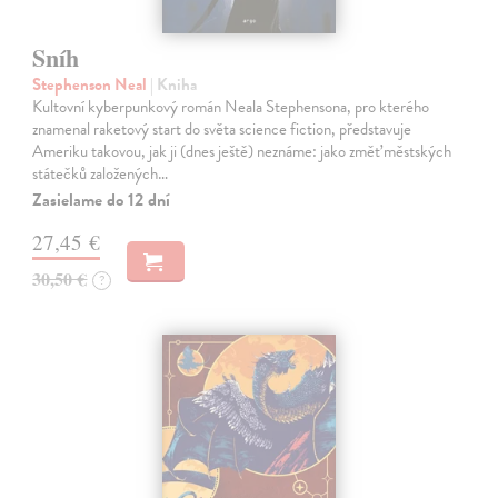
Sníh
Stephenson Neal
| Kniha
Kultovní kyberpunkový román Neala Stephensona, pro kterého
znamenal raketový start do světa science fiction, představuje
Ameriku takovou, jak ji (dnes ještě) neznáme: jako změť městských
státečků založených…
Zasielame do 12 dní
27,45 €
30,50 €
?