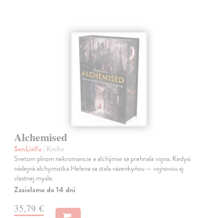
Alchemised
SenLinYu
| Kniha
Svetom plnom nekromancie a alchýmie sa prehnala vojna. Kedysi
nádejná alchymistka Helena sa stala väzenkyňou — vojnovou aj
vlastnej mysle.
Zasielame do 14 dní
35,79 €