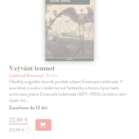
Vzývání temnot
Lešehrad Emanuel
| Kniha
Obsáhlý originální sborník povídek a básní Emanuela Lešehrada. V
souvislosti s evolucí české temné fantastiky a hororu bývá často
zmiňováno jméno Emanuela Lešehrada (1877–1955); leckdo o něm
slyšel, leč…
Zasielame do 12 dní
22,80 €
23,50 €
?