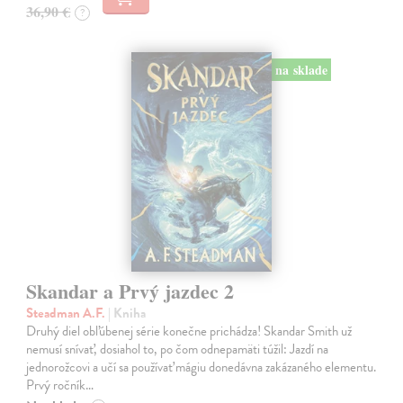
36,90 €
?
na sklade
Skandar a Prvý jazdec 2
Steadman A.F.
| Kniha
Druhý diel obľúbenej série konečne prichádza! Skandar Smith už
nemusí snívať, dosiahol to, po čom odnepamäti túžil: Jazdí na
jednorožcovi a učí sa používať mágiu donedávna zakázaného elementu.
Prvý ročník…