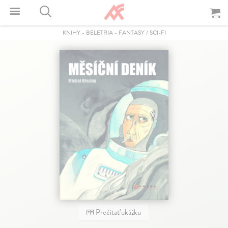
KNIHY
-
BELETRIA
-
FANTASY / SCI-FI
Prečítať ukážku