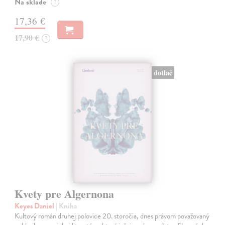
Na sklade
?
17,36 €
17,90 €
?
dotlač
Kvety pre Algernona
Keyes Daniel
| Kniha
Kultový román druhej polovice 20. storočia, dnes právom považovaný