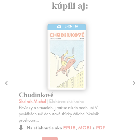
kúpili aj:
E-KNIHA
Ž
Sý
Chudinkové
Kom
Skalník Michal
| Elektronická kniha
vra
Povídky o situacích, jimiž se nikdo nechlubí V
Za
povídkách své debutové sbírky Michal Skalník
prozkoum...
18
Na stiahnutie ako
EPUB
,
MOBI
a
PDF
18