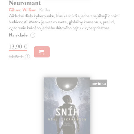
Neuromant
Gibson William
| Kniha
Základné dielo kyberpunku, klasika sci-fi a jedna z najsilnejších vízií
budúcnosti. Matrix je svet vo svete, globálny konsenzus, prelud,
vyjadrenie každého jedného dátového bajtu v kyberpriestore.
Na sklade
?
13,90 €
14,95 €
?
novinka