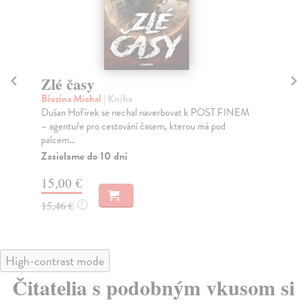
Zlé časy
V
Březina Michal
| Kniha
Ho
Dušan Hofírek se nechal naverbovat k POST FINEM
Píš
– agentuře pro cestování časem, kterou má pod
měl
palcem...
Za
Zasielame do 10 dní
13
15,00 €
14
15,46 €
?
High-contrast mode
Čitatelia s podobným vkusom si