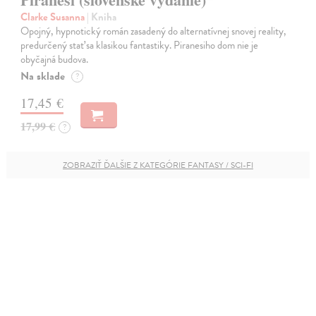
Clarke Susanna
| Kniha
Opojný, hypnotický román zasadený do alternatívnej snovej reality,
predurčený stať sa klasikou fantastiky. Piranesiho dom nie je
obyčajná budova.
Na sklade
?
17,45 €
17,99 €
?
ZOBRAZIŤ ĎALŠIE Z KATEGÓRIE FANTASY / SCI-FI