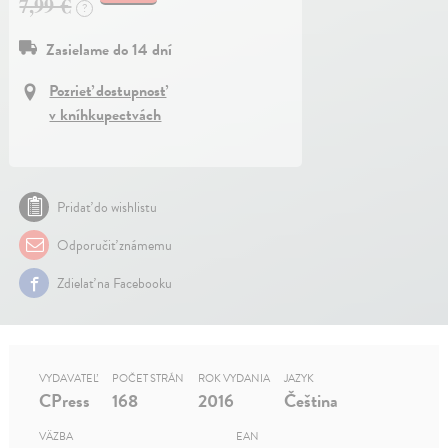
7,99 €
?
Zasielame do 14 dní
Pozrieť dostupnosť
v kníhkupectvách
Pridať do wishlistu
Odporučiť známemu
Zdielať na Facebooku
VYDAVATEĽ
POČET STRÁN
ROK VYDANIA
JAZYK
CPress
168
2016
Čeština
VÄZBA
EAN