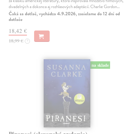
za klasiku americkej literatúry, ktorá inšpirovala množstvo filmových,
divadelných a dokonca aj rozhlasových adaptácií. Charlie Gordon…
Čaká sa dotlač, vychádza 4.9.2026, zasielame do 12 dní od
dotlače
18,42 €
18,99 €
?
na sklade
Piranesi (slovenské vydanie)