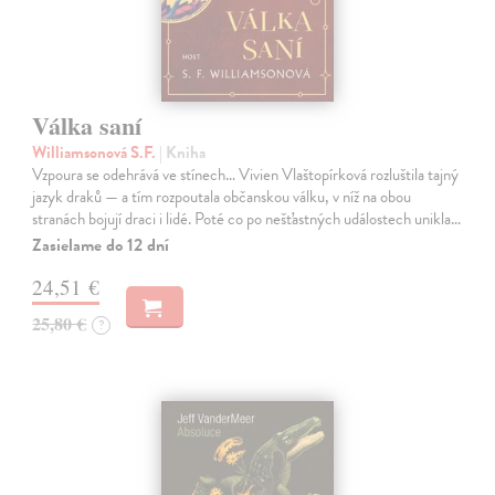
Válka saní
Williamsonová S.F.
| Kniha
Vzpoura se odehrává ve stínech… Vivien Vlaštopírková rozluštila tajný
jazyk draků — a tím rozpoutala občanskou válku, v níž na obou
stranách bojují draci i lidé. Poté co po nešťastných událostech unikla…
Zasielame do 12 dní
24,51 €
25,80 €
?