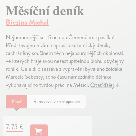
Měsíční deník
Březina Michal
Nejhumornější sci-fi od dob Červeného trpaslíka!
Představujeme vám naprosto autentický deník,
zachráněný součinem těch nejabsurdnějších okolností,
ve kterých hraje svou nezastupitelnou úlohu obyčejný
rohlík. Celé dílo sestává z vyprávění bývalého žoldáka
Marcela Šebesty, toho času námezdního dělníka
vykonávajícího tvrdou práci na Měsíci.
Čítať ďalej
↓
Kúpiť
Rezervovať v kníhkupectve
7,75 €