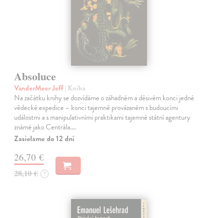
Absoluce
VanderMeer Jeff
| Kniha
Na začátku knihy se dozvídáme o záhadném a děsivém konci jedné
vědecké expedice – konci tajemně provázaném s budoucími
událostmi a s manipulativními praktikami tajemné státní agentury
známé jako Centrála.…
Zasielame do 12 dní
26,70 €
28,10 €
?