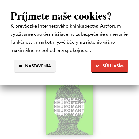
Legenda o páde Gondolinu hovorí o boji dvoch najväčších mocností
sveta. Zlo predstavuje Morgoth, najhorší zo všetkých, vodca
Príjmete naše cookies?
obrovských armád, ktoré riadi zo svojej železnej pevnosti.
Na sklade
?
K prevádzke internetového kníhkupectva Artforum
využívame cookies slúžiace na zabezpečenie a meranie
18,55 €
funkčnosti, marketingové účely a zaistenie vášho
19,95 €
?
maximálneho pohodlia a spokojnosti.
na sklade
NASTAVENIA
SÚHLASÍM