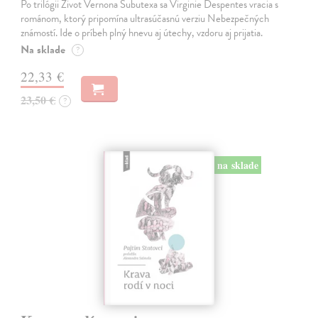
Po trilógii Život Vernona Subutexa sa Virginie Despentes vracia s
románom, ktorý pripomína ultrasúčasnú verziu Nebezpečných
známostí. Ide o príbeh plný hnevu aj útechy, vzdoru aj prijatia.
Na sklade
?
22,33 €
23,50 €
?
na sklade