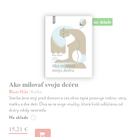
na sklade
Ako milovať svoju dcéru
Blum Hila
| Kniha
Staršia žena stojí pred domom a cez okno tajne pozoruje rodinu: otca,
matku a dve deti. Díva sa na svoje vnučky, ktoré kvôli odlúčeniu od
dcéry nikdy nestretla.
Na sklade
?
15,21 €