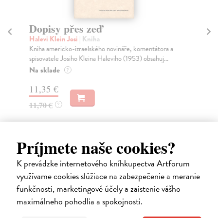
Dopisy přes zeď
Č
Halevi Klein Josi
| Kniha
Co
Kniha americko-izraelského novináře, komentátora a
Pov
spisovatele Josiho Kleina Haleviho (1953) obsahuj...
vyv
Na sklade
Za
?
11,35 €
20
11,70 €
21
?
Príjmete naše cookies?
K prevádzke internetového kníhkupectva Artforum
Ďalšie z kategórie svetová
využívame cookies slúžiace na zabezpečenie a meranie
funkčnosti, marketingové účely a zaistenie vášho
beletria
maximálneho pohodlia a spokojnosti.