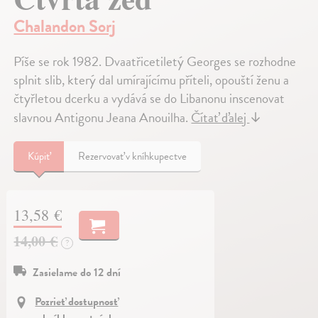
Chalandon Sorj
Píše se rok 1982. Dvaatřicetiletý Georges se rozhodne
splnit slib, který dal umírajícímu příteli, opouští ženu a
čtyřletou dcerku a vydává se do Libanonu inscenovat
slavnou Antigonu Jeana Anouilha.
Čítať ďalej
↓
Kúpiť
Rezervovať v kníhkupectve
13,58 €
14,00 €
?
Zasielame do 12 dní
Pozrieť dostupnosť