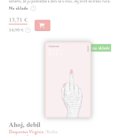
oznámi, že ju podvádza a žení sa s inou. Jej život sa zrazu rúca.
Na sklade
?
13,71 €
14,90 €
?
na sklade
Ahoj, debil
Despentes Virginie
| Kniha