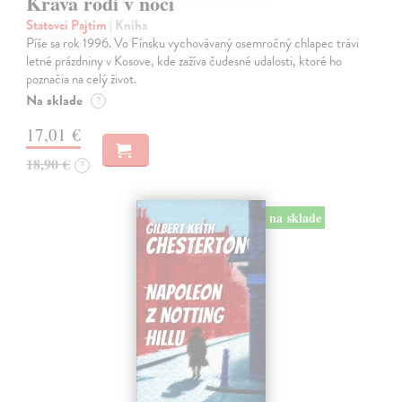
Krava rodí v noci
Statovci Pajtim
| Kniha
Píše sa rok 1996. Vo Fínsku vychovávaný osemročný chlapec trávi
letné prázdniny v Kosove, kde zažíva čudesné udalosti, ktoré ho
poznačia na celý život.
Na sklade
?
17,01 €
18,90 €
?
na sklade