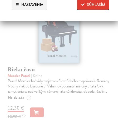
NASTAVENIA
SÚHLASÍM
na sklade
Rieka času
Mercier Pascal
| Kniha
Pascal Mercier bol vždy majstrom filozofického rozprávania. Romány
Nočný vlak do Lisabonu či Váha slov podnietili milióny čitateľov k
zamysleniu sa nad veľkými témami, ako sú identita, sloboda, čas či…
Na sklade
?
12,30 €
12,95 €
?