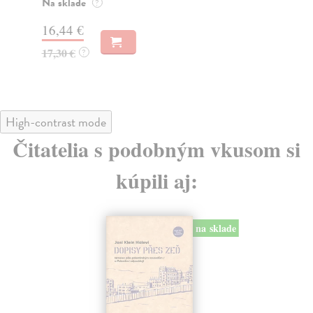
Na sklade
?
14
16,44 €
16
17,30 €
?
High-contrast mode
Čitatelia s podobným vkusom si
kúpili aj:
na sklade