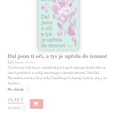
Dal jsem ti oči, a tys je upřela do temnot
Sola Irene
| Kniha
Oceňovaný folk horor z katalánských kopců oslavuje ženské tělo ve
všech podobách a rozbíjí stereotypy o ženské identitě. Stařičká
Bernadeta umírá a ženy rodu Clavellových chystají hostinu, aby ji na
druhém…
Na sklade
?
16,44 €
17,30 €
?