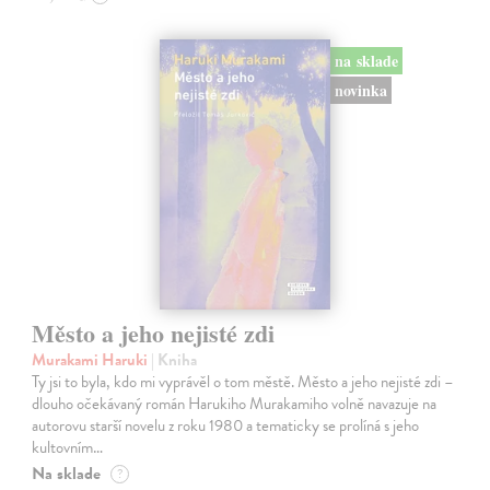
na sklade
novinka
Město a jeho nejisté zdi
Murakami Haruki
| Kniha
Ty jsi to byla, kdo mi vyprávěl o tom městě. Město a jeho nejisté zdi –
dlouho očekávaný román Harukiho Murakamiho volně navazuje na
autorovu starší novelu z roku 1980 a tematicky se prolíná s jeho
kultovním…
Na sklade
?