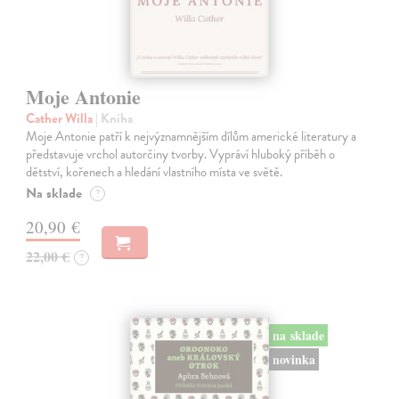
Moje Antonie
Cather Willa
| Kniha
Moje Antonie patří k nejvýznamnějším dílům americké literatury a
představuje vrchol autorčiny tvorby. Vypráví hluboký příběh o
dětství, kořenech a hledání vlastního místa ve světě.
Na sklade
?
20,90 €
22,00 €
?
na sklade
novinka