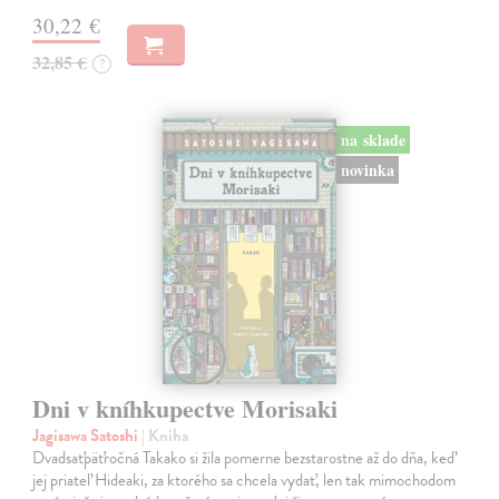
30,22 €
32,85 €
?
na sklade
novinka
Dni v kníhkupectve Morisaki
Jagisawa Satoshi
| Kniha
Dvadsaťpäťročná Takako si žila pomerne bezstarostne až do dňa, keď
jej priateľ Hideaki, za ktorého sa chcela vydať, len tak mimochodom