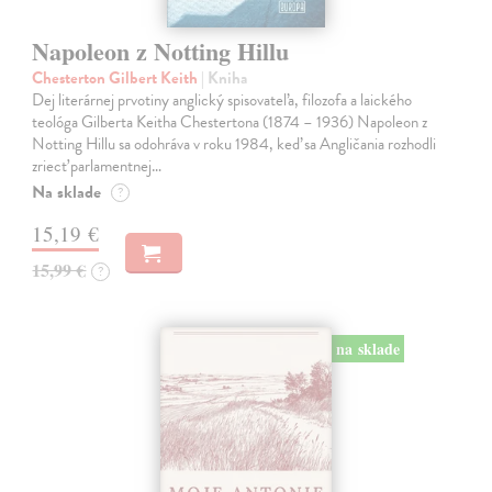
Napoleon z Notting Hillu
Chesterton Gilbert Keith
| Kniha
Dej literárnej prvotiny anglický spisovateľa, filozofa a laického
teológa Gilberta Keitha Chestertona (1874 – 1936) Napoleon z
Notting Hillu sa odohráva v roku 1984, keď sa Angličania rozhodli
zriecť parlamentnej…
Na sklade
?
15,19 €
15,99 €
?
na sklade