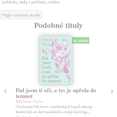
pohledu, tedy z pohledu zrádce.
High-contrast mode
Podobné tituly
na sklade
Dal jsem ti oči, a tys je upřela do
V
temnot
Pi
Dva
Sola Irene
| Kniha
Tur
Oceňovaný folk horor z katalánských kopců oslavuje
ženské tělo ve všech podobách a rozbíjí stereotyp...
Na