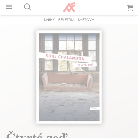
KNIHY
-
BELETRIA
-
SVETOVÁ
Čtvrtá zeď