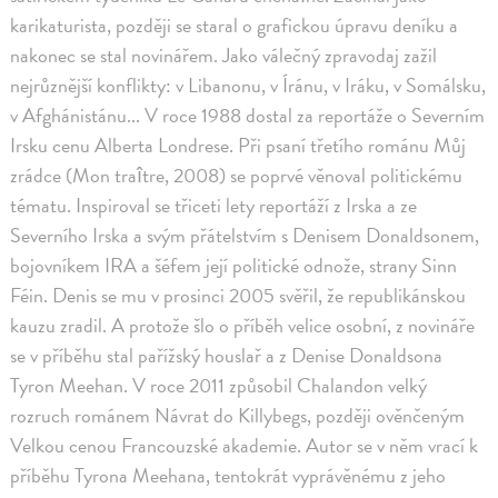
karikaturista, později se staral o grafickou úpravu deníku a
nakonec se stal novinářem. Jako válečný zpravodaj zažil
nejrůznější konflikty: v Libanonu, v Íránu, v Iráku, v Somálsku,
v Afghánistánu... V roce 1988 dostal za reportáže o Severním
Irsku cenu Alberta Londrese. Při psaní třetího románu Můj
zrádce (Mon traître, 2008) se poprvé věnoval politickému
tématu. Inspiroval se třiceti lety reportáží z Irska a ze
Severního Irska a svým přátelstvím s Denisem Donaldsonem,
bojovníkem IRA a šéfem její politické odnože, strany Sinn
Féin. Denis se mu v prosinci 2005 svěřil, že republikánskou
kauzu zradil. A protože šlo o příběh velice osobní, z novináře
se v příběhu stal pařížský houslař a z Denise Donaldsona
Tyron Meehan. V roce 2011 způsobil Chalandon velký
rozruch románem Návrat do Killybegs, později ověnčeným
Velkou cenou Francouzské akademie. Autor se v něm vrací k
příběhu Tyrona Meehana, tentokrát vyprávěnému z jeho