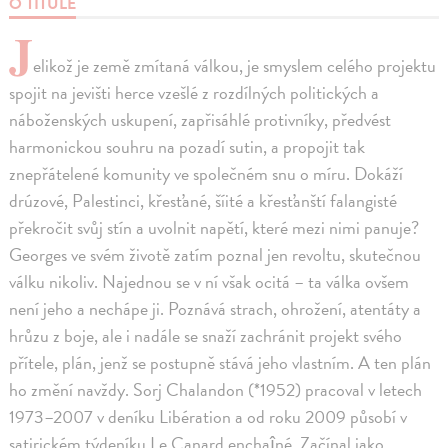
O TITULE
J
elikož je země zmítaná válkou, je smyslem celého projektu
spojit na jevišti herce vzešlé z rozdílných politických a
náboženských uskupení, zapřisáhlé protivníky, předvést
harmonickou souhru na pozadí sutin, a propojit tak
znepřátelené komunity ve společném snu o míru. Dokáží
drúzové, Palestinci, křesťané, šíité a křesťanští falangisté
překročit svůj stín a uvolnit napětí, které mezi nimi panuje?
Georges ve svém životě zatím poznal jen revoltu, skutečnou
válku nikoliv. Najednou se v ní však ocitá – ta válka ovšem
není jeho a nechápe ji. Poznává strach, ohrožení, atentáty a
hrůzu z boje, ale i nadále se snaží zachránit projekt svého
přítele, plán, jenž se postupně stává jeho vlastním. A ten plán
ho změní navždy. Sorj Chalandon (*1952) pracoval v letech
1973–2007 v deníku Libération a od roku 2009 působí v
satirickém týdeníku Le Canard enchaîné. Začínal jako