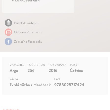
v kníhkupectvách
Pridať do wishlistu
Odporučiť známemu
Zdielať na Facebooku
VYDAVATEĽ
POČET STRÁN
ROK VYDANIA
JAZYK
Argo
256
2016
Čeština
VÄZBA
EAN
Tvrdá väzba / Hardback
9788025717424