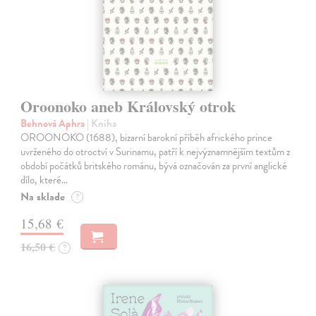
Oroonoko aneb Královský otrok
Behnová Aphra
| Kniha
OROONOKO (1688), bizarní barokní příběh afrického prince
uvrženého do otroctví v Surinamu, patří k nejvýznamnějším textům z
období počátků britského románu, bývá označován za první anglické
dílo, které…
Na sklade
?
15,68 €
16,50 €
?