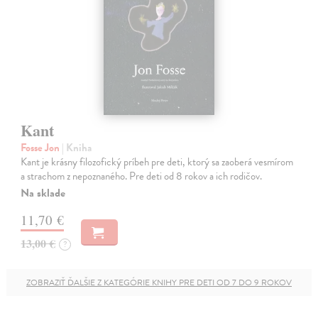
Kant
Fosse Jon
| Kniha
Kant je krásny filozofický príbeh pre deti, ktorý sa zaoberá vesmírom
a strachom z nepoznaného. Pre deti od 8 rokov a ich rodičov.
Na sklade
11,70 €
13,00 €
?
ZOBRAZIŤ ĎALŠIE Z KATEGÓRIE KNIHY PRE DETI OD 7 DO 9 ROKOV