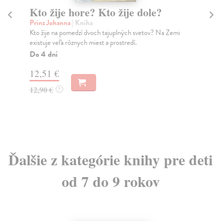
Kto žije hore? Kto žije dole?
D
Prinz Johanna
| Kniha
Nös
Kto žije na pomedzí dvoch tajuplných svetov? Na Zemi
Tri
existuje veľa rôznych miest a prostredí.
pob
Do 4 dní
Do
12,51 €
14
12,90 €
14
?
Ďalšie z kategórie knihy pre deti
od 7 do 9 rokov