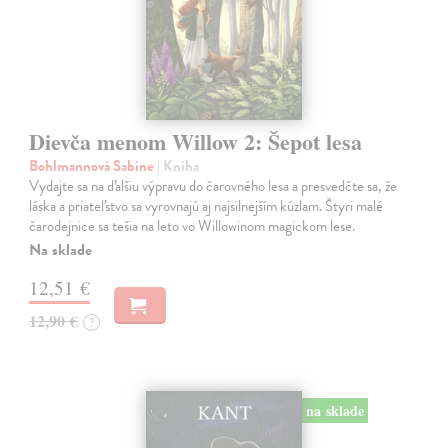
Dievča menom Willow 2: Šepot lesa
Bohlmannová Sabine
| Kniha
Vydajte sa na ďalšiu výpravu do čarovného lesa a presvedčte sa, že
láska a priateľstvo sa vyrovnajú aj najsilnejším kúzlam. Štyri malé
čarodejnice sa tešia na leto vo Willowinom magickom lese.
Na sklade
12,51 €
12,90 €
?
na sklade