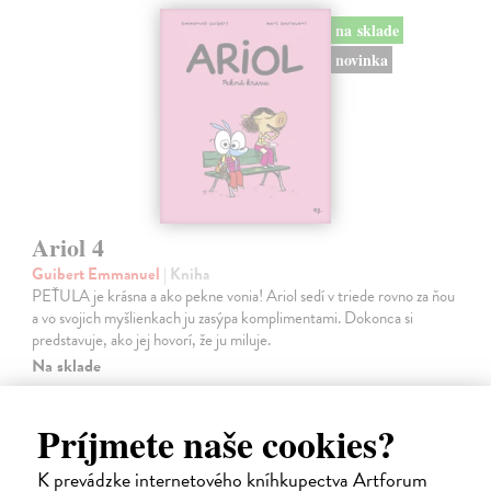
na sklade
novinka
Ariol 4
Guibert Emmanuel
| Kniha
PEŤULA je krásna a ako pekne vonia! Ariol sedí v triede rovno za ňou
a vo svojich myšlienkach ju zasýpa komplimentami. Dokonca si
predstavuje, ako jej hovorí, že ju miluje.
Na sklade
17,10 €
Príjmete naše cookies?
18,00 €
?
K prevádzke internetového kníhkupectva Artforum