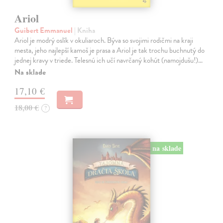
Ariol
Guibert Emmanuel
| Kniha
Ariol je modrý oslík v okuliaroch. Býva so svojimi rodičmi na kraji
mesta, jeho najlepší kamoš je prasa a Ariol je tak trochu buchnutý do
jednej kravy v triede. Telesnú ich učí navrčaný kohút (namojdušu!)…
Na sklade
17,10 €
18,00 €
?
na sklade