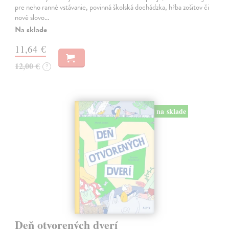
pre neho ranné vstávanie, povinná školská dochádzka, hŕba zošitov či
nové slovo…
Na sklade
11,64 €
12,00 €
?
na sklade
Deň otvorených dverí