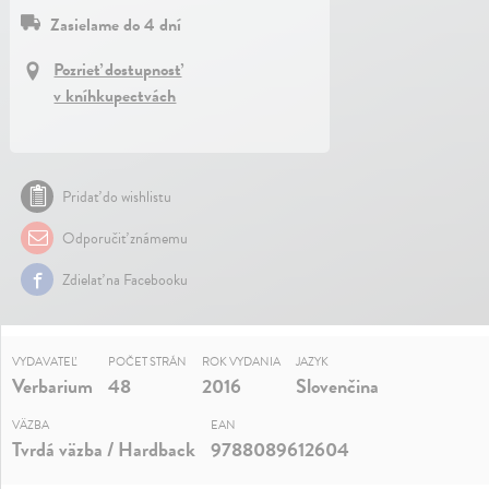
Zasielame do 4 dní
Pozrieť dostupnosť
v kníhkupectvách
Pridať do wishlistu
Odporučiť známemu
Zdielať na Facebooku
VYDAVATEĽ
POČET STRÁN
ROK VYDANIA
JAZYK
Verbarium
48
2016
Slovenčina
VÄZBA
EAN
Tvrdá väzba / Hardback
9788089612604