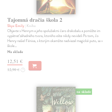
Tajomná dračia škola 2
Skye Emily
| Kniha
Objavte s Henrym a jeho spolužiakmi čaro drakobalu a pomôžte im
vypátrať záhadného tvora, ktorého ešte nikdy nevideli Po tom, čo
Henry našiel Fénixa, s ktorým okamžite nadviazal magické puto, sa v
škole…
Na sklade
12,51 €
12,90 €
?
na sklade