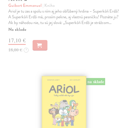
Guibert Emmanuel
| Kniha
Ariol je tu zas a spolu s ním aj jeho obľúbený hrdina – Superkôň Erdži!
A Superkôň Erdži má, prosím pekne, aj vlastnú pesničku! Poznáte ju?
Ak by náhodou nie, tu sú jej slová: „Superkôň Erdži je strážcom…
Na sklade
17,10 €
18,00 €
?
na sklade