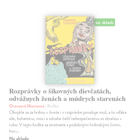
na sklade
Rozprávky o šikovných dievčatách,
odvážnych ženách a múdrych starenách
Oravcová Marianna
| Kniha
Obvykle sa za hrdinu v živote i v rozprávke považuje muž, a to vďaka
sile, bohatstvu, moci a odvahe čeliť nebezpečenstvu so zbraňou v
ruke. V tejto knižke sa stretnete s podobnými hrdinskými činmi,
hoci…
Na sklade