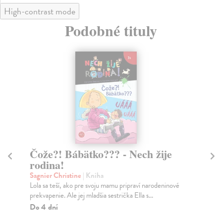
High-contrast mode
Podobné tituly
Čože?! Bábätko??? - Nech žije
P
rodina!
ži
Sagnier Christine
| Kniha
Sag
Lola sa teší, ako pre svoju mamu pripraví narodeninové
Mam
prekvapenie. Ale jej mladšia sestrička Ella s...
one
b...
Do 4 dní
Do