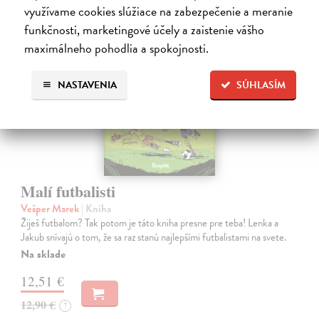
využívame cookies slúžiace na zabezpečenie a meranie
na sklade
funkčnosti, marketingové účely a zaistenie vášho
maximálneho pohodlia a spokojnosti.
NASTAVENIA
SÚHLASÍM
Malí futbalisti
Vešper Marek
| Kniha
Žiješ futbalom? Tak potom je táto kniha presne pre teba! Lenka a
Jakub snívajú o tom, že sa raz stanú najlepšími futbalistami na svete.
Na sklade
12,51 €
12,90 €
?