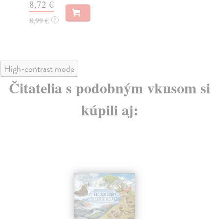
8,72 €
8,
8,99 €
?
8,
High-contrast mode
Čitatelia s podobným vkusom si
kúpili aj: