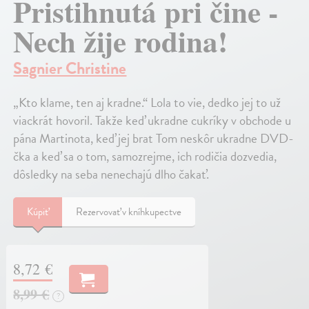
Pristihnutá pri čine -
Nech žije rodina!
Sagnier Christine
„Kto klame, ten aj kradne.“ Lola to vie, dedko jej to už
viackrát hovoril. Takže keď ukradne cukríky v obchode u
pána Martinota, keď jej brat Tom neskôr ukradne DVD-
čka a keď sa o tom, samozrejme, ich rodičia dozvedia,
dôsledky na seba nenechajú dlho čakať.
Kúpiť
Rezervovať v kníhkupectve
8,72 €
8,99 €
?