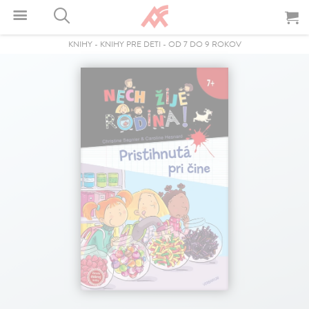
KNIHY
-
KNIHY PRE DETI
-
OD 7 DO 9 ROKOV