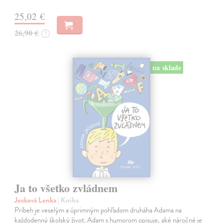
25,02 €
26,90 €
?
na sklade
Ja to všetko zvládnem
Jecková Lenka
| Kniha
Príbeh je veselým a úprimným pohľadom druháha Adama na
každodenný školský život. Adam s humorom opisuje, aké náročné je