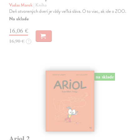
Vadas Marek
| Kniha
Deň otvorených dverí je vždy veľká sláva. O to viac, ak ide o ZOO.
Na sklade
16,06 €
16,90 €
?
na sklade
Ariol 2