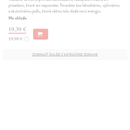
prísadami, ktoré ani nepoznáte. Povedzte áno lahodnému, výživnému
a skutočnému jedlu, ktoré vášmu telu dodá novú energiu.
Na sklade
19,30 €
19,90 €
?
ZOBRAZIŤ ĎALŠIE Z KATEGÓRIE ZDRAVIE