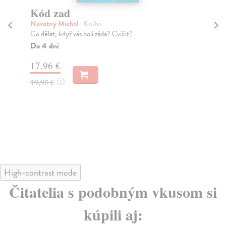
Kód zad
L
m
Novotný Michal
| Kniha
Co dělat, když vás bolí záda? Cvičit?
Ill
Med
Do 4 dní
neb
17,96 €
...
Do
19,95 €
?
dní
gar
16
16
High-contrast mode
Čitatelia s podobným vkusom si
kúpili aj: