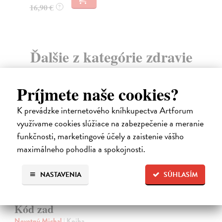
Ďalšie z kategórie zdravie
Príjmete naše cookies?
K prevádzke internetového kníhkupectva Artforum
využívame cookies slúžiace na zabezpečenie a meranie
novinka
funkčnosti, marketingové účely a zaistenie vášho
maximálneho pohodlia a spokojnosti.
NASTAVENIA
SÚHLASÍM
Kód zad
Novotný Michal
| Kniha