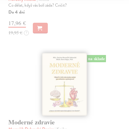
Co dělat, když vás bolí záda? Cvičit?
Do 4 dní
17,96 €
19,95 €
?
na sklade
Moderné zdravie