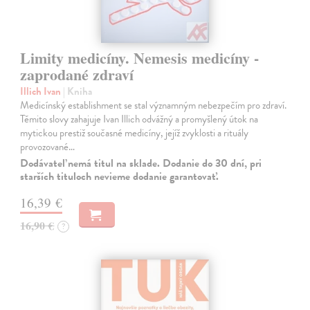
Limity medicíny. Nemesis medicíny -
zaprodané zdraví
Illich Ivan
| Kniha
Medicínský establishment se stal významným nebezpečím pro zdraví.
Těmito slovy zahajuje Ivan Illich odvážný a promyšlený útok na
mytickou prestiž současné medicíny, jejíž zvyklosti a rituály
provozované…
Dodávateľ nemá titul na sklade. Dodanie do 30 dní, pri
starších tituloch nevieme dodanie garantovať.
16,39 €
16,90 €
?