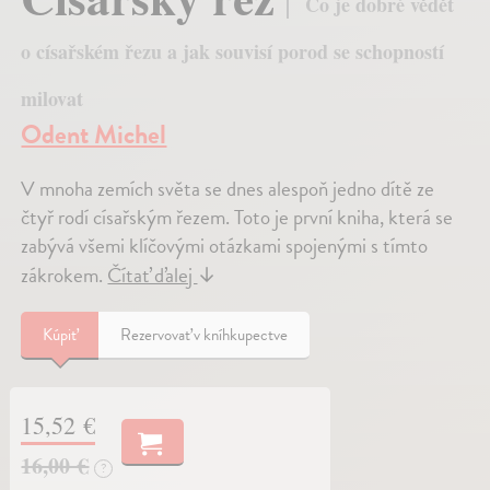
Co je dobré vědět
o císařském řezu a jak souvisí porod se schopností
milovat
Odent Michel
V mnoha zemích světa se dnes alespoň jedno dítě ze
čtyř rodí císařským řezem. Toto je první kniha, která se
zabývá všemi klíčovými otázkami spojenými s tímto
zákrokem.
Čítať ďalej
↓
Kúpiť
Rezervovať v kníhkupectve
15,52 €
16,00 €
?