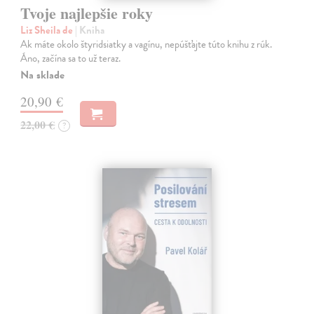
Tvoje najlepšie roky
Liz Sheila de
| Kniha
Ak máte okolo štyridsiatky a vagínu, nepúšťajte túto knihu z rúk.
Áno, začína sa to už teraz.
Na sklade
20,90 €
22,00 €
?