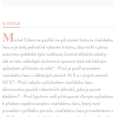
O TITULE
M
ichel Odent se podílel na půl století historie císařského
řezu a je tedy jedinečně vybaven k tomu, aby mohl s plnou
autoritou pokládat tyto naléhavé, životně důležité otázky: -
Jak se tato velkolepá záchranná operace stala tak běžným
způsobem příchodu na svět? - Proč je podíl provedení
císařského řezu v některých zemích 10 % a v jiných zemích
50 %? - Proč nebylo s příchodem císařského řezu
eliminováno použití riskantních zákroků, jako je porod
kleštěmi? - Proč bychom měli přistupovat různým způsobem
k předem naplánovanému císařskému řezu, který není
proveden v průběhu porodu, císařskému řezu provedenému v