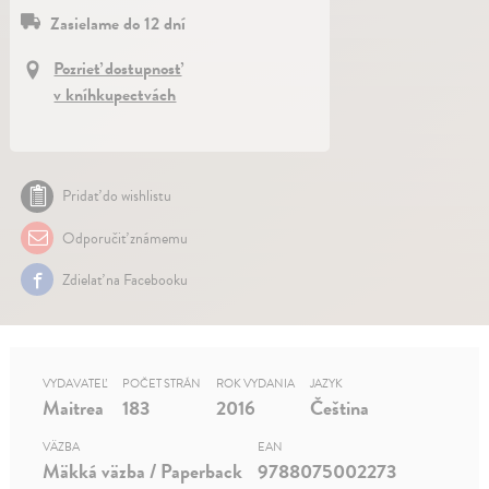
Zasielame do 12 dní
Pozrieť dostupnosť
v kníhkupectvách
Pridať do wishlistu
Odporučiť známemu
Zdielať na Facebooku
VYDAVATEĽ
POČET STRÁN
ROK VYDANIA
JAZYK
Maitrea
183
2016
Čeština
VÄZBA
EAN
Mäkká väzba / Paperback
9788075002273