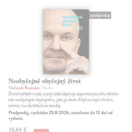
predpredaj
Neobyčejně obyčejný život
Václavek Rostislav
| Kniha
Životní příběh muže, který stále objevuje zapomenutou sílu něčeho
tak neobyčejně obyčejného, jako je dech. Když mu bylo třináct,
nemoc mu obrátila život naruby.
Predpredaj, vychádza 25.8.2026, zasielame do 12 dní od
vydania
16,64 €