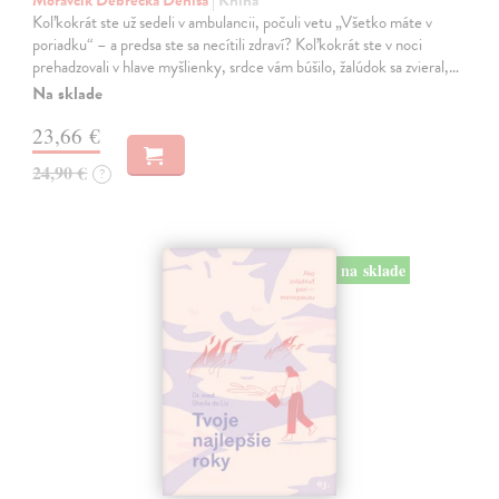
Moravčík Debrecká Denisa
| Kniha
Koľkokrát ste už sedeli v ambulancii, počuli vetu „Všetko máte v
poriadku“ – a predsa ste sa necítili zdraví? Koľkokrát ste v noci
prehadzovali v hlave myšlienky, srdce vám búšilo, žalúdok sa zvieral,…
Na sklade
23,66 €
24,90 €
?
na sklade