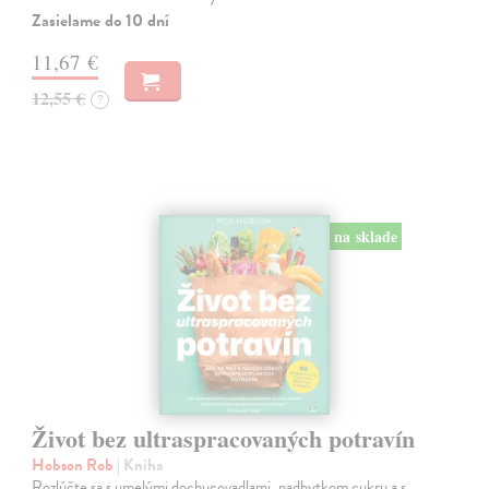
Zasielame do 10 dní
11,67 €
12,55 €
?
na sklade
Život bez ultraspracovaných potravín
Hobson Rob
| Kniha
Rozlúčte sa s umelými dochucovadlami, nadbytkom cukru a s