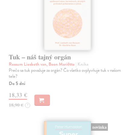
Tuk – náš tajný orgán
Rossum Liesbeth van, Boon Mariëtte
| Kniha
Prečo sa tuk považuje za orgán? Čo všetko ovplyvňuje tuk v našom
tele?
Do 5 dní
18,33 €
18,90 €
?
novinka