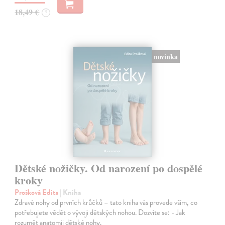
18,49 €
?
novinka
Dětské nožičky. Od narození po dospělé
kroky
Prošková Edita
| Kniha
Zdravé nohy od prvních krůčků – tato kniha vás provede vším, co
potřebujete vědět o vývoji dětských nohou. Dozvíte se: - Jak
rozumět anatomii dětské nohy.