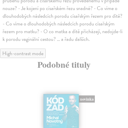
průběhu porodu a císařskému řezu provedenému v případě
nouze? - Je kojení po císařském řezu snadné? - Co víme o
dlouhodobých následcích porodu císařským řezem pro dítě?
- Co víme o dlouhodobých následcích porodu císařským
řezem pro matku? - O co matka a dítě přicházejí, nedojde-li
k porodu vaginální cestou? … a řadu dalších.
High-contrast mode
Podobné tituly
novinka