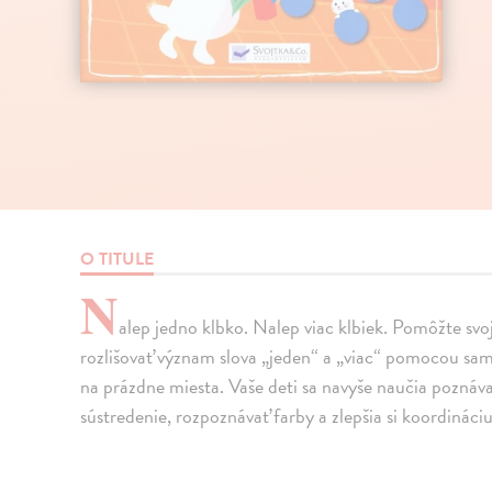
O TITULE
N
alep jedno klbko. Nalep viac klbiek. Pomôžte s
rozlišovať význam slova „jeden“ a „viac“ pomocou samo
na prázdne miesta. Vaše deti sa navyše naučia poznávať
sústredenie, rozpoznávať farby a zlepšia si koordináci