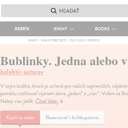
REBRÍK
KNIHY
BOOKS
KNIHY
-
KNIHY PRE DETI
-
OD 0 DO 3 ROKOV
Bublinky. Jedna alebo v
kolektív autorov
V tejto knižke, ktorá je určená pre našich najmenších, nájdet
pomôžu rozlišovať význam slova „jeden“ a „viac“. Volám sa Bu
Nalep viac jabĺk.
Čítať ďalej
↓
Kúpiť
na webe
Rezervovať v kníhkupectve