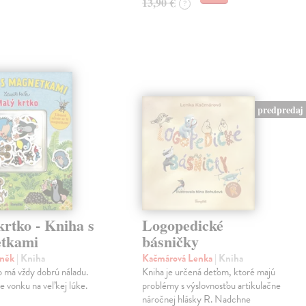
13,90 €
?
predpredaj
rtko - Kniha s
Logopedické
tkami
básničky
eněk
| Kniha
Kačmárová Lenka
| Kniha
 má vždy dobrú náladu.
Kniha je určená deťom, ktoré majú
je vonku na veľkej lúke.
problémy s výslovnosťou artikulačne
náročnej hlásky R. Nadchne