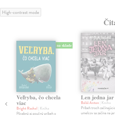
High-contrast mode
Čit
na sklade
klade
Veľryba, čo chcela
Len jedna jar
viac
Baláž Anton
| Kniha
Príbeh troch začínajúci
Bright Rachel
| Kniha
umelcov sa začína na jar
Pôvabný aj poučný príbeh o