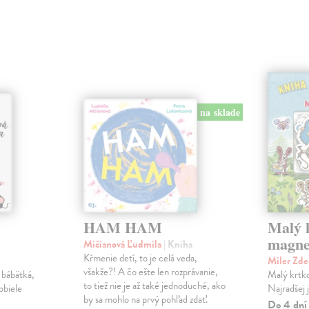
na sklade
HAM HAM
Malý k
magne
Mičianová Ľudmila
| Kniha
Kŕmenie detí, to je celá veda,
Miler Zd
všakže?! A čo ešte len rozprávanie,
 bábätká,
Malý krtko
to tiež nie je až také jednoduché, ako
obiele
Najradšej 
by sa mohlo na prvý pohľad zdať.
Do 4 dní