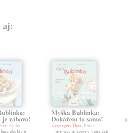
 aj:
ublinka:
Myška Bublinka:
Fa
 je zábava!
Dokážem to sama!
le
Thea
| Kniha
Dormeyere Thea
| Kniha
kol
leporelo, ktoré
Hravé náučné leporelo, ktoré deti
Táto