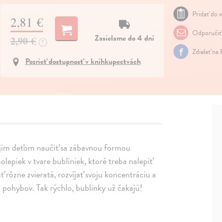
Pridať do w
2,81 €
Odporučiť
Zasielame do 4 dní
2,90 €
?
Zdielať na
Pozrieť dostupnosť v kníhkupectvách
vojim deťom naučiť sa zábavnou formou
lepiek v tvare bubliniek, ktoré treba nalepiť
 rôzne zvieratá, rozvíjať svoju koncentráciu a
u pohybov. Tak rýchlo, bublinky už čakajú!