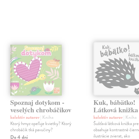
Spoznaj dotykom -
Kuk, bábätko!
veselých chrobáčikov
Látková knižka
kolektív autorov
| Kniha
kolektív autorov
| Kniha
Ktorý hmyz opeľuje kvietky? Ktorý
Šušťavá látková knižka pre
chrobáčik tká pavučiny?
obsahuje kontrastné čiern
ilustrácie zvierat, ako
Do 4 dní