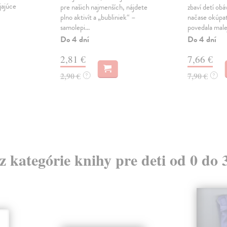
jajúce
pre našich najmenších, nájdete
zbaví detí obá
plno aktivít a „bubliniek“ –
načase okúpať
samolepi...
povedala malej
Do 4 dní
Do 4 dní
2,81 €
7,66 €
2,90 €
7,90 €
?
?
 z kategórie knihy pre deti od 0 do 