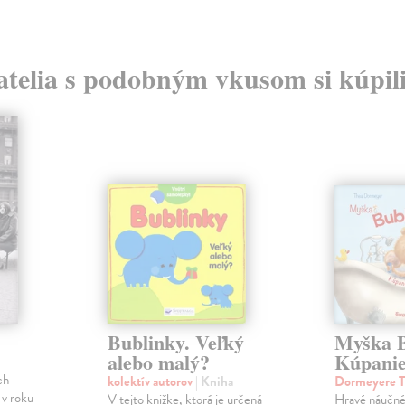
atelia s podobným vkusom si kúpili
Bublinky. Veľký
Myška B
alebo malý?
Kúpanie
ch
kolektív autorov
| Kniha
Dormeyere 
 v roku
V tejto knižke, ktorá je určená
Hravé náučné 