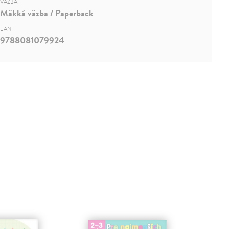
VÄZBA
Mäkká väzba / Paperback
EAN
9788081079924