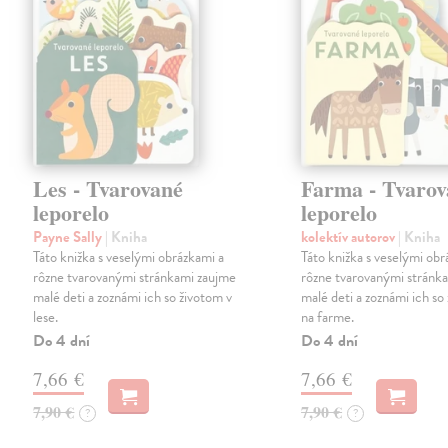
Les - Tvarované
Farma - Tvarov
leporelo
leporelo
Payne Sally
| Kniha
kolektív autorov
| Kniha
Táto knižka s veselými obrázkami a
Táto knižka s veselými obr
rôzne tvarovanými stránkami zaujme
rôzne tvarovanými stránk
malé deti a zoznámi ich so životom v
malé deti a zoznámi ich so
lese.
na farme.
Do 4 dní
Do 4 dní
7,66 €
7,66 €
7,90 €
7,90 €
?
?