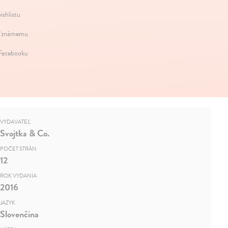
ishlistu
 známemu
 Facebooku
VYDAVATEĽ
Svojtka & Co.
POČET STRÁN
12
ROK VYDANIA
2016
JAZYK
Slovenčina