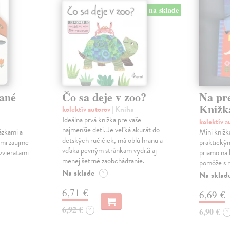
na sklade
ané
Čo sa deje v zoo?
Na pr
Knižk
kolektív autorov
| Kniha
Ideálna prvá knižka pre vaše
kolektív 
najmenšie deti. Je veľká akurát do
ázkami a
Mini knižk
detských ručičiek, má oblú hranu a
ami zaujme
praktický
vďaka pevným stránkam vydrží aj
 zvieratami
priamo na 
menej šetrné zaobchádzanie.
pomôže s r
Na sklade
?
Na sklad
6,71 €
6,69 €
6,92 €
?
6,90 €
?