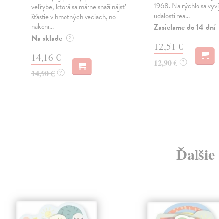
1968. Na rýchlo sa vyví
veľrybe, ktorá sa márne snaží nájsť
udalosti rea...
šťastie v hmotných veciach, no
nakoni...
Zasielame do 14 dní
Na sklade
?
12,51 €
14,16 €
12,90 €
?
14,90 €
?
Ďalšie