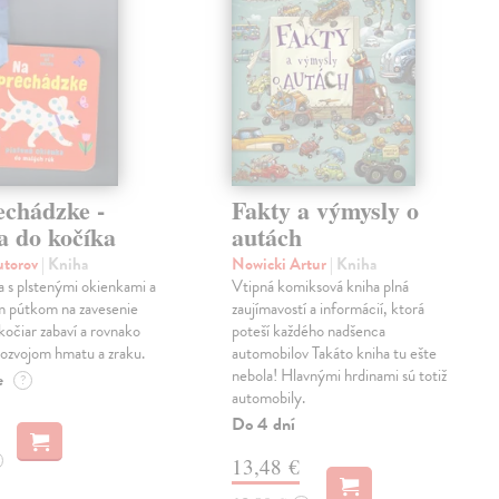
echádzke -
Fakty a výmysly o
a do kočíka
autách
autorov
| Kniha
Nowicki Artur
| Kniha
a s plstenými okienkami a
Vtipná komiksová kniha plná
m pútkom na zavesenie
zaujímavostí a informácií, ktorá
kočiar zabaví a rovnako
poteší každého nadšenca
ozvojom hmatu a zraku.
automobilov Takáto kniha tu ešte
nebola! Hlavnými hrdinami sú totiž
e
?
automobily.
Do 4 dní
13,48 €