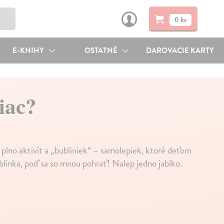
0 ks
E-KNIHY
OSTATNÉ
DAROVACIE KARTY
iac?
e plno aktivít a „bubliniek“ – samolepiek, ktoré deťom
blinka, poď sa so mnou pohrať! Nalep jedno jablko.