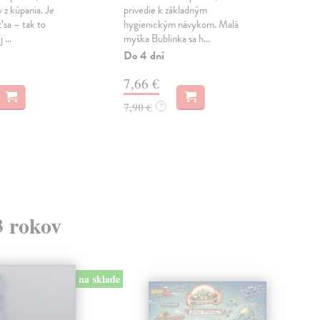
v z kúpania. Je
privedie k základným
rôz
 sa – tak to
hygienickým návykom. Malá
zauj
 ...
myška Bublinka sa h...
zvi...
Do 4 dní
Do 
7,66 €
7,
7,90 €
7,9
?
3 rokov
na sklade