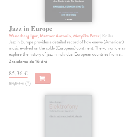
Jazz in Europe
Wasserberg Igor, Matzner Antonín, Motyčka Peter
| Kniha
Jazz in Europe provides a detailed record of how «new» (American)
music evolved on the «old» (European) continent. The «chroniclers»
explore the history of jazz in individual European countries from a…
Zasielame do 16 dní
85,36 €
88,00 €
?