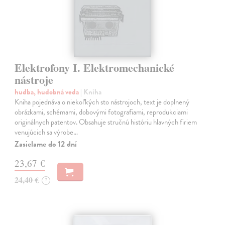
Elektrofony I. Elektromechanické
nástroje
hudba, hudobná veda
| Kniha
Kniha pojednáva o niekoľkých sto nástrojoch, text je doplnený
obrázkami, schémami, dobovými fotografiami, reprodukciami
originálnych patentov. Obsahuje stručnú históriu hlavných firiem
venujúcich sa výrobe…
Zasielame do 12 dní
23,67 €
24,40 €
?