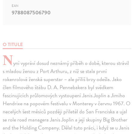
EAN
9788087506790
O TITULE
N
yní vypráví dosud neznámý příběh o době, kterou strávil
s mladou ženou z Port Arthuru, z níž se stala první
rokenrolová ženská superstar – ale příliš brzy odešla. Jako
člen filmového štábu D. A. Pennebakera byl svědkem
fascinujících průlomových vystoupení Janis Joplin a Jimiho
Hendrixe na popovém festivalu v Monterey v červnu 1967. O
necelých šest měsíců později přiletěl do San Franciska a ujal
se role road managera Janis Joplin a její skupiny Big Brother
and the Holding Company. Dělal tuto práci, i když se u Janis