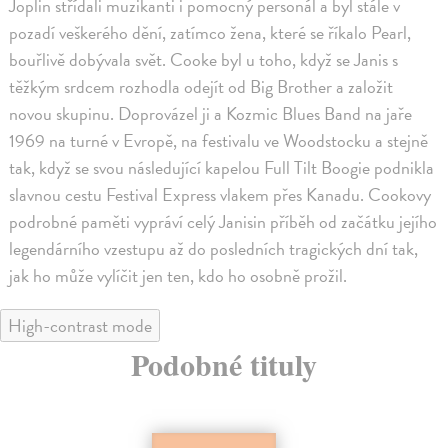
Joplin střídali muzikanti i pomocný personál a byl stále v
pozadí veškerého dění, zatímco žena, které se říkalo Pearl,
bouřlivě dobývala svět. Cooke byl u toho, když se Janis s
těžkým srdcem rozhodla odejít od Big Brother a založit
novou skupinu. Doprovázel ji a Kozmic Blues Band na jaře
1969 na turné v Evropě, na festivalu ve Woodstocku a stejně
tak, když se svou následující kapelou Full Tilt Boogie podnikla
slavnou cestu Festival Express vlakem přes Kanadu. Cookovy
podrobné paměti vypráví celý Janisin příběh od začátku jejího
legendárního vzestupu až do posledních tragických dní tak,
jak ho může vylíčit jen ten, kdo ho osobně prožil.
High-contrast mode
Podobné tituly