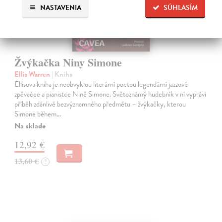
NASTAVENIA
SÚHLASÍM
Žvýkačka Niny Simone
Ellis Warren
| Kniha
Ellisova kniha je neobvyklou literární poctou legendární jazzové
zpěvačce a pianistce Nině Simone. Světoznámý hudebník v ní vypráví
příběh zdánlivě bezvýznamného předmětu – žvýkačky, kterou
Simone během…
Na sklade
12,92 €
13,60 €
?