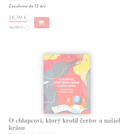
Zasielame do 12 dní
16,39 €
16,90 €
?
O chlapcovi, ktorý krotil čertov a našiel
krásu