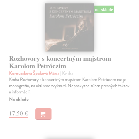
na sklade
Rozhovory s koncertným majstrom
Karolom Petróczim
Kornucíková Špaková Mária
| Kniha
Kniha Rozhovory s koncertným majstrom Karolom Petróczim nie je
monografia, na akú sme zvyknutí. Neposkytne súhrn presných faktov
a informácií.
Na sklade
17,50 €