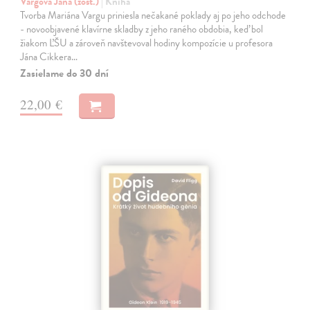
Vargová Jana (zost.)
| Kniha
Tvorba Mariána Vargu priniesla nečakané poklady aj po jeho odchode
- novoobjavené klavírne skladby z jeho raného obdobia, keď bol
žiakom ĽŠU a zároveň navštevoval hodiny kompozície u profesora
Jána Cikkera…
Zasielame do 30 dní
22,00 €