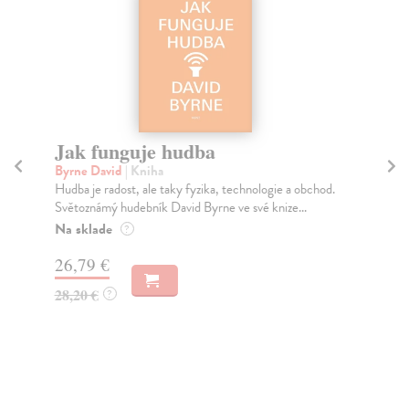
Jak funguje hudba
H
P
Byrne David
| Kniha
B
Hudba je radost, ale taky fyzika, technologie a obchod.
Světoznámý hudebník David Byrne ve své knize...
Gar
Na sklade
Bac
?
nej
26,79 €
Ga.
Na
28,20 €
?
26
28