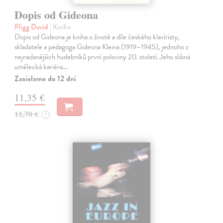
Dopis od Gideona
Fligg David
| Kniha
Dopis od Gideona je kniha o životě a díle českého klavíristy,
skladatele a pedagoga Gideona Kleina (1919–1945), jednoho z
nejnadanějších hudebníků první poloviny 20. století. Jeho slibná
umělecká kariéra…
Zasielame do 12 dní
11,35 €
11,70 €
?