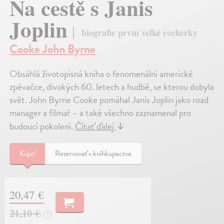
Na cestě s Janis
Joplin
biografie první velké rockerky
Cooke John Byrne
Obsáhlá životopisná kniha o fenomenální americké
zpěvačce, divokých 60. letech a hudbě, se kterou dobyla
svět. John Byrne Cooke pomáhal Janis Joplin jako road
manager a filmař – a také všechno zaznamenal pro
budoucí pokolení.
Čítať ďalej
↓
Kúpiť
Rezervovať v kníhkupectve
20,47 €
21,10 €
?