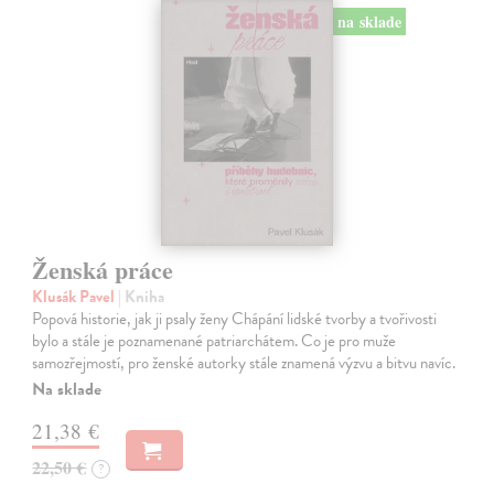
na sklade
Ženská práce
Klusák Pavel
| Kniha
Popová historie, jak ji psaly ženy Chápání lidské tvorby a tvořivosti
bylo a stále je poznamenané patriarchátem. Co je pro muže
samozřejmostí, pro ženské autorky stále znamená výzvu a bitvu navíc.
Na sklade
21,38 €
22,50 €
?