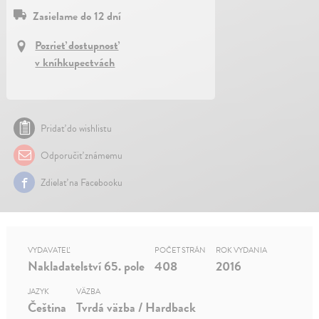
Zasielame do 12 dní
Pozrieť dostupnosť
v kníhkupectvách
Pridať do wishlistu
Odporučiť známemu
Zdielať na Facebooku
VYDAVATEĽ
POČET STRÁN
ROK VYDANIA
Nakladatelství 65. pole
408
2016
JAZYK
VÄZBA
Čeština
Tvrdá väzba / Hardback