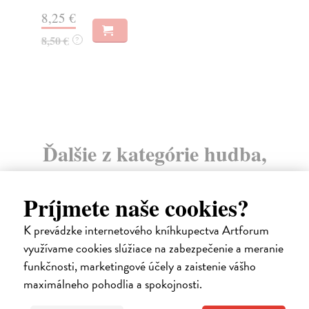
Do 3 pracovných dní
22
28,41 €
23
29,90 €
?
Ďalšie z kategórie hudba,
hudobná veda
Príjmete naše cookies?
K prevádzke internetového kníhkupectva Artforum
na sklade
využívame cookies slúžiace na zabezpečenie a meranie
funkčnosti, marketingové účely a zaistenie vášho
maximálneho pohodlia a spokojnosti.