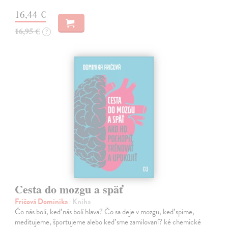
16,44 €
16,95 €
?
Cesta do mozgu a späť
Fričová Dominika
| Kniha
Čo nás bolí, keď nás bolí hlava? Čo sa deje v mozgu, keď spíme,
meditujeme, športujeme alebo keď sme zamilovaní? ké chemické