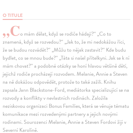
O TITULE
„C
o mám dělat, když se rodiče hádají?“ „Co to
znamená, když se rozvedou?“ „Jak to, že mi nedokážou říci,
že se budou rozvádět?“ „Můžu to nějak zastavit?“ Kde budu
bydlet, co se mnou bude?“ „Táta si našel přítelkyni. Jak se k ní
mám chovat?“ a podobné otázky se honí hlavou většině dětí,
jejichž rodiče procházejí rozvodem. Melanie, Annie a Steven
na ně dokážou odpovědět, protože to také zažili. Knihu
zapsala Jann Blackstone-Ford, mediátorka specializující se na
rozvody a konflikty v nevlastních rodinách. Založila
neziskovou organizaci Bonus Families, která se věnuje tématu
komunikace mezi rozvedenými partnery a jejich novými
rodinami. Sourozenci Melanie, Annie a Steven Fordovi žijí v
Severní Karolíně.