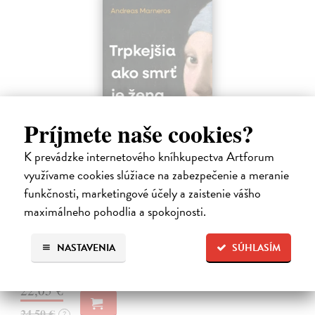
Príjmete naše cookies?
K prevádzke internetového kníhkupectva Artforum
Trpkejšia ako smrť je žena
využívame cookies slúžiace na zabezpečenie a meranie
Marneros Andreas
| Kniha
funkčnosti, marketingové účely a zaistenie vášho
JE TO MOŽNO NAJVÄČŠIA REVOLÚCIA NAŠICH DNÍ:
maximálneho pohodlia a spokojnosti.
rovnocennosť a rovnoprávnosť ženy a muža. Vojna a mier medzi
pohlaviami sa však nezačali feminizmom 20. storočia, ale ich
spolužitím.
NASTAVENIA
SÚHLASÍM
Zasielame do 14 dní
22,05 €
24,50 €
?