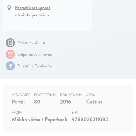
Pozrieť dostupnosť
v kníhkupectvách
Pridať do wishlistu
Odporučiť známemu
Zdielať na Facebooku
VYDAVATEĽ
POČET STRÁN
ROK VYDANIA
JAZYK
Portál
80
2016
Čeština
VÄZBA
EAN
Mäkká väzba / Paperback
9788026211082