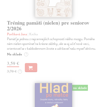
Tréning pamäti (nielen) pre seniorov
2/2026
Pavlíková Jana
| Kniha
Pamäť je jednou z najcennejších schopností nášho mozgu. Pomáha
nám nielen spomínať na krásne zážitky, ale sa aj učiť nové veci,
orientovať sa v každodennom živote a udržiavať našu myseľ aktívnu.
Na sklade
?
3,59 €
3,70 €
?
na sklade