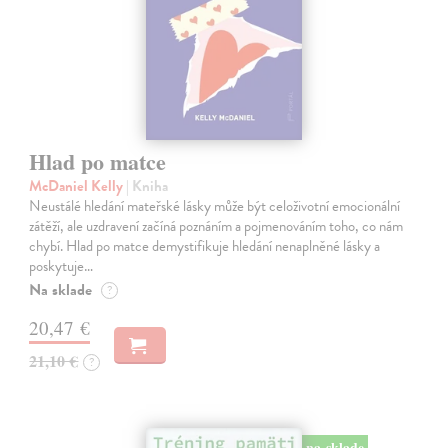
Hlad po matce
McDaniel Kelly
| Kniha
Neustálé hledání mateřské lásky může být celoživotní emocionální
zátěží, ale uzdravení začíná poznáním a pojmenováním toho, co nám
chybí. Hlad po matce demystifikuje hledání nenaplněné lásky a
poskytuje…
Na sklade
?
20,47 €
21,10 €
?
na sklade