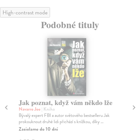
High-contrast mode
Podobné tituly
Jak poznat, když vám někdo lže
Kd
Navarro Joe
| Kniha
Ho
Bývalý expert FBI a autor světového bestselleru Jak
Kdy
prokouknout druhé lidi přichází s knížkou, díky ...
inf
Zasielame do 10 dní
Do