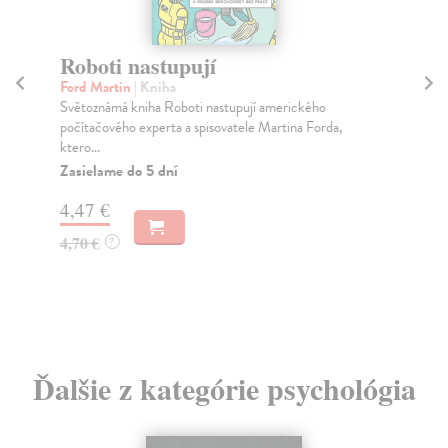
Roboti nastupují
Os
Ford Martin
| Kniha
Pi
Světoznámá kniha Roboti nastupují amerického
V k
počítačového experta a spisovatele Martina Forda,
naš
ktero...
Za
Zasielame do 5 dní
31
4,47 €
32
4,70 €
?
Ďalšie z kategórie psychológia