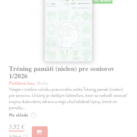
Tréning pamäti (nielen) pre seniorov
1/2026
Pavlíková Jana
| Kniha
Vitajte v treťom ročníku pracovného zošita Tréning pamäti (nielen)
pre seniorov. Určený je všetkým lúštiteľom, ktorí sa rozhodli venovať
svojmu duševnému zdraviu a majú chuť zdolávať výzvy, ktoré im
pomôžu…
Na sklade
?
3,52 €
3,70 €