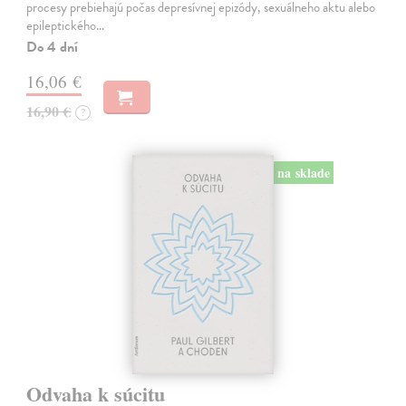
procesy prebiehajú počas depresívnej epizódy, sexuálneho aktu alebo
epileptického…
Do 4 dní
16,06 €
16,90 €
?
na sklade
Odvaha k súcitu