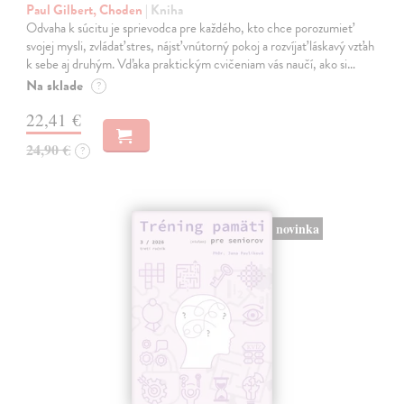
Paul Gilbert, Choden
| Kniha
Odvaha k súcitu je sprievodca pre každého, kto chce porozumieť
svojej mysli, zvládať stres, nájsť vnútorný pokoj a rozvíjať láskavý vzťah
k sebe aj druhým. Vďaka praktickým cvičeniam vás naučí, ako si…
Na sklade
?
22,41 €
24,90 €
?
novinka