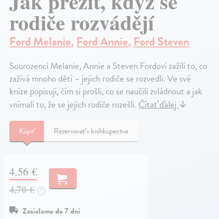
Jak přežít, když se
rodiče rozvádějí
Ford Melanie
,
Ford Annie
,
Ford Steven
Sourozenci Melanie, Annie a Steven Fordovi zažili to, co
zažívá mnoho dětí – jejich rodiče se rozvedli. Ve své
knize popisují, čím si prošli, co se naučili zvládnout a jak
vnímali to, že se jejich rodiče rozešli.
Čítať ďalej
↓
Kúpiť
Rezervovať v kníhkupectve
4,56 €
4,70 €
?
Zasielame do 7 dní