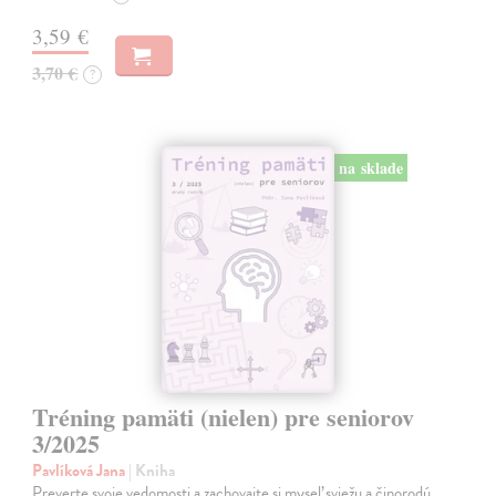
3,59 €
3,70 €
?
na sklade
Tréning pamäti (nielen) pre seniorov
3/2025
Pavlíková Jana
| Kniha
Preverte svoje vedomosti a zachovajte si myseľ sviežu a činorodú.