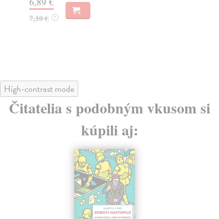
6,89 €
4,
7,10 €
4,
?
High-contrast mode
Čitatelia s podobným vkusom si
kúpili aj: