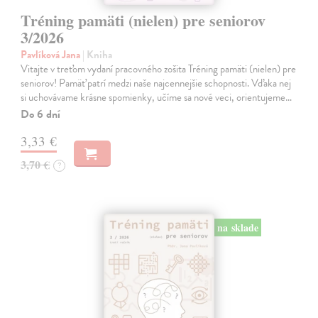
Tréning pamäti (nielen) pre seniorov
3/2026
Pavlíková Jana
| Kniha
Vitajte v treťom vydaní pracovného zošita Tréning pamäti (nielen) pre
seniorov! Pamäť patrí medzi naše najcennejšie schopnosti. Vďaka nej
si uchovávame krásne spomienky, učíme sa nové veci, orientujeme…
Do 6 dní
3,33 €
3,70 €
?
na sklade