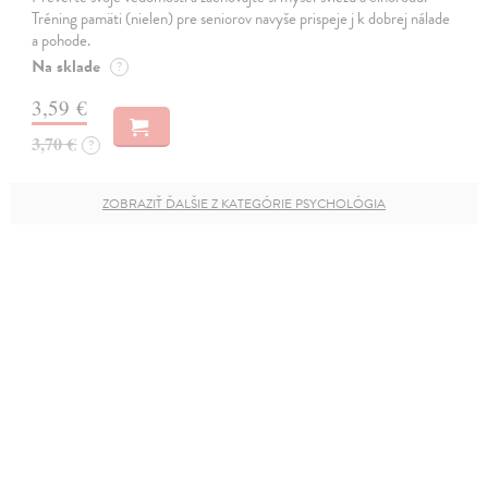
Tréning pamäti (nielen) pre seniorov navyše prispeje j k dobrej nálade
a pohode.
Na sklade
?
3,59 €
3,70 €
?
ZOBRAZIŤ ĎALŠIE Z KATEGÓRIE PSYCHOLÓGIA