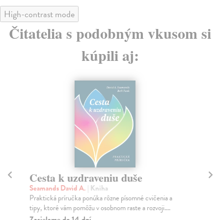
High-contrast mode
Čitatelia s podobným vkusom si
kúpili aj:
Cesta k uzdraveniu duše
V
n
Seamands David A.
| Kniha
Praktická príručka ponúka rôzne písomné cvičenia a
Lei
tipy, ktoré vám pomôžu v osobnom raste a rozvoji....
Býv
Pra
Zasielame do 14 dní