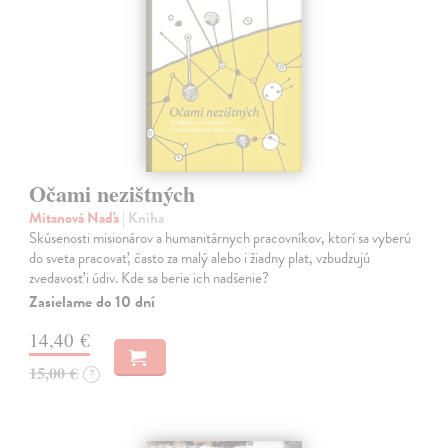
Očami nezištných
Mitanová Naďa
| Kniha
Skúsenosti misionárov a humanitárnych pracovníkov, ktorí sa vyberú
do sveta pracovať, často za malý alebo i žiadny plat, vzbudzujú
zvedavosť i údiv. Kde sa berie ich nadšenie?
Zasielame do 10 dní
14,40 €
15,00 €
?