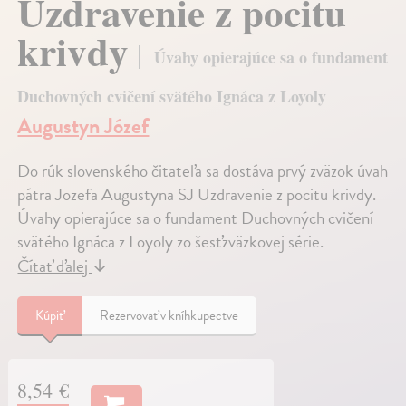
Uzdravenie z pocitu
krivdy
Úvahy opierajúce sa o fundament
Duchovných cvičení svätého Ignáca z Loyoly
Augustyn Józef
Do rúk slovenského čitateľa sa dostáva prvý zväzok úvah
pátra Jozefa Augustyna SJ Uzdravenie z pocitu krivdy.
Úvahy opierajúce sa o fundament Duchovných cvičení
svätého Ignáca z Loyoly zo šesťzväzkovej série.
Čítať ďalej
↓
Kúpiť
Rezervovať v kníhkupectve
8,54 €