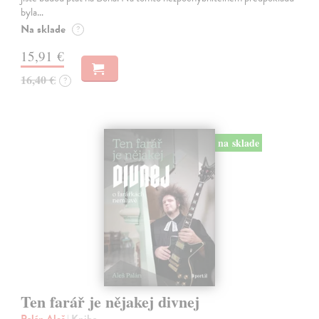
byla…
Na sklade
?
15,91 €
16,40 €
?
na sklade
Ten farář je nějakej divnej
Palán Aleš
| Kniha