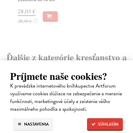
Do
28,03 €
35
28,90 €
?
37
Ďalšie z kategórie kresťanstvo a
judaizmus
Príjmete naše cookies?
K prevádzke internetového kníhkupectva Artforum
využívame cookies slúžiace na zabezpečenie a meranie
funkčnosti, marketingové účely a zaistenie vášho
maximálneho pohodlia a spokojnosti.
NASTAVENIA
SÚHLASÍM