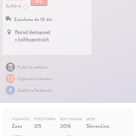
8,90 €
?
Zasielame do 10 dní
Pozrieť dostupnosť
v kníhkupectvách
Pridať do wishlistu
Odporučiť známemu
Zdielať na Facebooku
VYDAVATEĽ
POČET STRÁN
ROK VYDANIA
JAZYK
Zaex
215
2016
Slovenčina