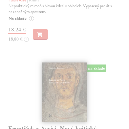
Nepraktický mimoň s hlavou kdesi v oblacích. Vypasený prelát s
nekonečným apetitem.
Na sklade
?
18,24 €
18,80 €
?
na sklade
František z Assisi. Nový kritický