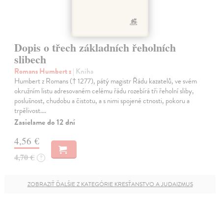
Dopis o třech základních řeholních
slibech
Romans Humbert z
| Kniha
Humbert z Romans († 1277), pátý magistr Řádu kazatelů, ve svém
okružním listu adresovaném celému řádu rozebírá tři řeholní sliby,
poslušnost, chudobu a čistotu, a s nimi spojené ctnosti, pokoru a
trpělivost.…
Zasielame do 12 dní
4,56 €
4,70 €
?
ZOBRAZIŤ ĎALŠIE Z KATEGÓRIE KRESŤANSTVO A JUDAIZMUS