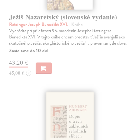
Ježiš Nazaretský (slovenské vydanie)
Ratzinger Joseph Benedikt XVI.
| Kniha
Vychádza pri príležitosti 95. narodenín Josepha Ratzingera –
Benedikta XVI. V tejto knihe chcem predstaviť Ježiša evanjelií ako
skutočného Ježiša, ako „historického Ježiša“ v pravom zmysle slova.
Zasielame do 10 dní
43,20 €
45,00 €
?