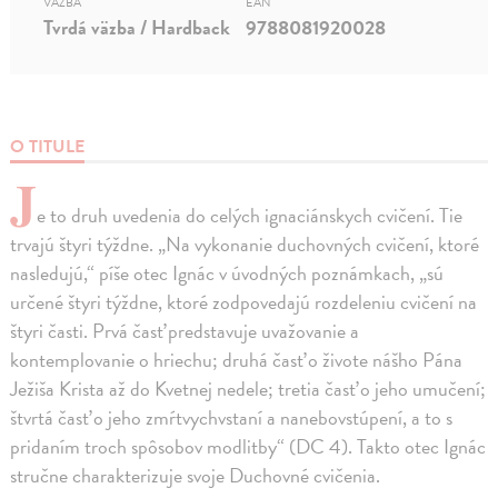
VÄZBA
EAN
Tvrdá väzba / Hardback
9788081920028
O TITULE
J
e to druh uvedenia do celých ignaciánskych cvičení. Tie
trvajú štyri týždne. „Na vykonanie duchovných cvičení, ktoré
nasledujú,“ píše otec Ignác v úvodných poznámkach, „sú
určené štyri týždne, ktoré zodpovedajú rozdeleniu cvičení na
štyri časti. Prvá časť predstavuje uvažovanie a
kontemplovanie o hriechu; druhá časť o živote nášho Pána
Ježiša Krista až do Kvetnej nedele; tretia časť o jeho umučení;
štvrtá časť o jeho zmŕtvychvstaní a nanebovstúpení, a to s
pridaním troch spôsobov modlitby“ (DC 4). Takto otec Ignác
stručne charakterizuje svoje Duchovné cvičenia.