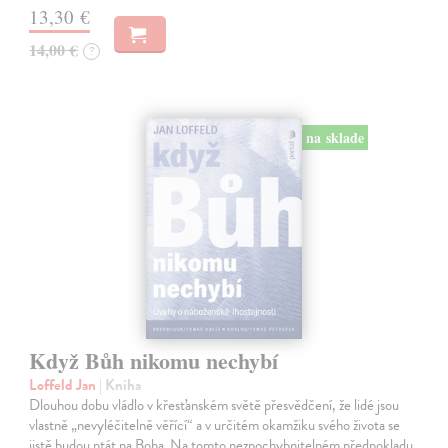
13,30 €
14,00 €
?
na sklade
Když Bůh nikomu nechybí
Loffeld Jan
| Kniha
Dlouhou dobu vládlo v křesťanském světě přesvědčení, že lidé jsou
vlastně „nevyléčitelně věřící“ a v určitém okamžiku svého života se
jistě budou ptát na Boha. Na tomto nezpochybnitelném předpokladu