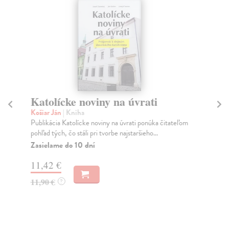
Katolícke noviny na úvrati
C
st
Košiar Ján
| Kniha
Publikácia Katolícke noviny na úvrati ponúka čitateľom
Sal
pohľad tých, čo stáli pri tvorbe najstaršieho...
Ra
Sch
Zasielame do 10 dní
oso
11,42 €
Na
11,90 €
?
13
14