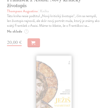
životopis
Thompson Augustine
| Kniha
Táto kniha nesie podtitul „Nový kritický životopis“, čím sa nemyslí,
len životopis najnovší, ale skôr nový portrét muža, ktorý je známy ako
svätý František z Assisi. Máme to šťastie, že o Františkovi sa…
Na sklade
?
20,00 €