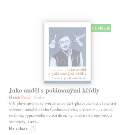
na sklade
Jako anděl s polámanými křídly
Hošek Pavel
| Kniha
V Krylově umělecké tvorbě se odráží trpká zkušenost s totalitním
režimem socialistického Československa, s náročnou existencí
exulanta, vypuzeného z vlasti do ciziny, a také s kompromisy a
přehmaty, které…
Na sklade
?