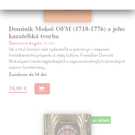
Dominik Mokoš OFM (1718-1776) a jeho
kazateľská tvorba
Škovierová Angela
| Kniha
Ide o titul, ktorým naše vydavateľstvo pokračuje v mapovaní
františkánskeho príspevku k našej kultúre. Františkán Dominik
Mokoš patril medzi najplodnejších a najpozoruhodnejších slovenských
autorov homiletickej…
Zasielame do 14 dní
18,00 €
na sklade