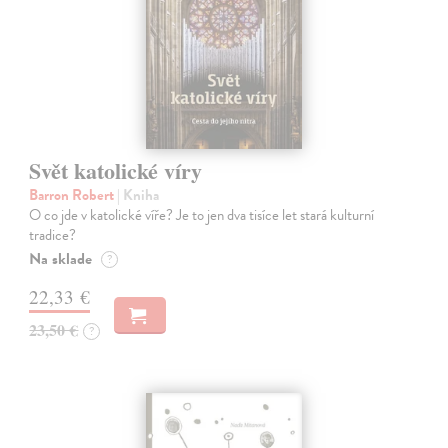
Svět katolické víry
Barron Robert
| Kniha
O co jde v katolické víře? Je to jen dva tisíce let stará kulturní
tradice?
Na sklade
?
22,33 €
23,50 €
?