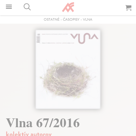
OSTATNÉ
-
ČASOPISY
-
VLNA
Vlna 67/2016
kolektív autorov