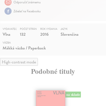
Odporučiť známemu
Zdielať na Facebooku
VYDAVATEĽ
POČET STRÁN
ROK VYDANIA
JAZYK
Vlna
132
2016
Slovenčina
VÄZBA
Mäkká väzba / Paperback
High-contrast mode
Podobné tituly
na sklade