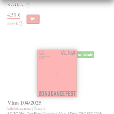
Na sklade
?
4,50 €
5,00 €
?
na sklade
Vlna 104/2025
kolektív autorov
| Časopis
EDITORIÁL Text Petra Fornayová 20 NU DANCE FEST 2025