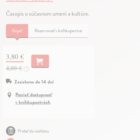
Časopis o súčasnom umení a kultúre.
Kúpiť
Rezervovať v kníhkupectve
3,80 €
4,00 €
?
Zasielame do 14 dní
Pozrieť dostupnosť
v kníhkupectvách
Pridať do wishlistu