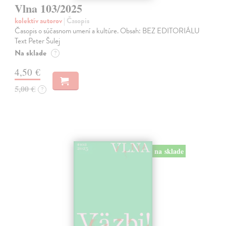
Vlna 103/2025
kolektív autorov
| Časopis
Časopis o súčasnom umení a kultúre. Obsah: BEZ EDITORIÁLU
Text Peter Šulej
Na sklade
?
4,50 €
5,00 €
?
na sklade