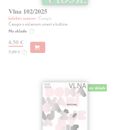
Vlna 102/2025
kolektív autorov
| Časopis
Časopis o súčasnom umení a kultúre.
Na sklade
?
4,50 €
5,00 €
?
na sklade