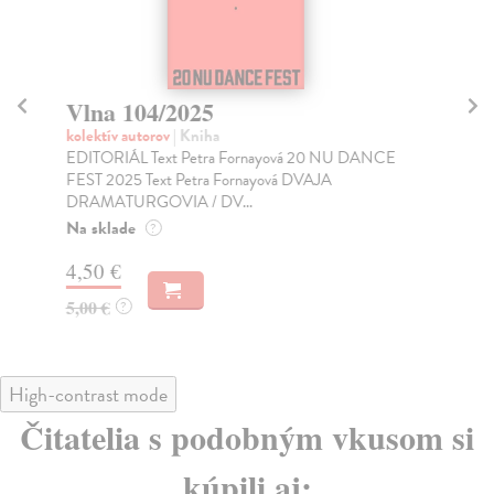
Vlna 104/2025
V
kolektív autorov
| Kniha
kol
EDITORIÁL Text Petra Fornayová 20 NU DANCE
Čas
FEST 2025 Text Petra Fornayová DVAJA
Za
DRAMATURGOVIA / DV...
3,
Na sklade
?
4,
4,50 €
5,00 €
?
High-contrast mode
Čitatelia s podobným vkusom si
kúpili aj: