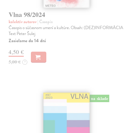
Vlna 98/2024
kolektív autorov
| Časopis
Časopis o súčasnom umení a kultúre. Obsah: (DEZ)INFORMÁCIA
Text Peter Šulej
Zasielame do 14 dní
4,50 €
5,00 €
?
na sklade