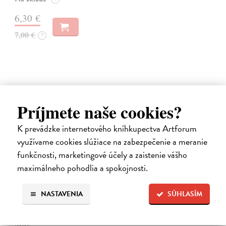
6,30 €
7,00 €
?
Príjmete naše cookies?
na sklade
K prevádzke internetového kníhkupectva Artforum
využívame cookies slúžiace na zabezpečenie a meranie
funkčnosti, marketingové účely a zaistenie vášho
maximálneho pohodlia a spokojnosti.
Vlna 105/2025
NASTAVENIA
SÚHLASÍM
kolektív autorov
| Časopis
EDITORIÁL Text Peter Šulej SLOBODA JASKYNE Text Robo
Švarc