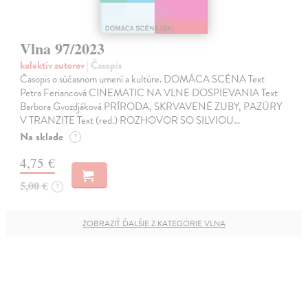
Vlna 97/2023
kolektív autorov
| Časopis
Časopis o súčasnom umení a kultúre. DOMÁCA SCÉNA Text
Petra Feriancová CINEMATIC NA VLNE DOSPIEVANIA Text
Barbora Gvozdjáková PRÍRODA, SKRVAVENÉ ZUBY, PAZÚRY
V TRANZITE Text (red.) ROZHOVOR SO SILVIOU…
Na sklade
?
4,75 €
5,00 €
?
ZOBRAZIŤ ĎALŠIE Z KATEGÓRIE VLNA