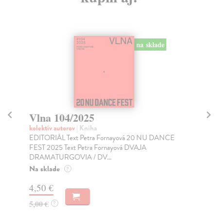
na sklade
Vlna 104/2025
V
kolektív autorov
| Kniha
kol
EDITORIÁL Text Petra Fornayová 20 NU DANCE
Čas
FEST 2025 Text Petra Fornayová DVAJA
Za
DRAMATURGOVIA / DV...
3,
Na sklade
?
4,
4,50 €
5,00 €
?