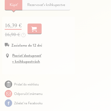
Kúpiť
Rezervovať v kníhkupectve
16,39 €
16,90 €
?
Zasielame do 12 dní
Pozrieť dostupnosť
v kníhkupectvách
Pridať do wishlistu
Odporučiť známemu
Zdielať na Facebooku