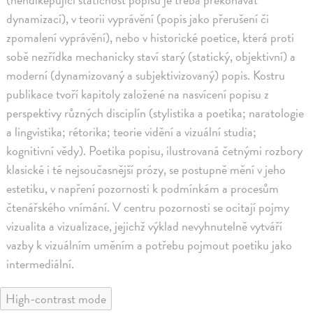
dynamizací), v teorii vyprávění (popis jako přerušení či
zpomalení vyprávění), nebo v historické poetice, která proti
sobě nezřídka mechanicky staví starý (statický, objektivní) a
moderní (dynamizovaný a subjektivizovaný) popis. Kostru
publikace tvoří kapitoly založené na nasvícení popisu z
perspektivy různých disciplín (stylistika a poetika; naratologie
a lingvistika; rétorika; teorie vidění a vizuální studia;
kognitivní vědy). Poetika popisu, ilustrovaná četnými rozbory
klasické i té nejsoučasnější prózy, se postupně mění v jeho
estetiku, v napření pozornosti k podmínkám a procesům
čtenářského vnímání. V centru pozornosti se ocitají pojmy
vizualita a vizualizace, jejichž výklad nevyhnutelně vytváří
vazby k vizuálním uměním a potřebu pojmout poetiku jako
intermediální.
High-contrast mode