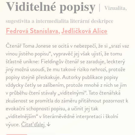
Viditelné popisy
Vizualita,
sugestivita a intermedialita literární deskripce
Fedrová Stanislava
,
Jedličková Alice
Čtenář Toma Jonese se ocitá v nebezpečí, že si „srazí vaz
vinou jistého popisu“, vypravěč jej však ujistí, že tomu
šťastně unikne: Fieldingův čtenář se zaraduje, leckterý
jiný možná usoudí, že mu takové riziko nehrozí, protože
popisy stejně přeskakuje. Autorky publikace popisy
vždycky četly se zalíbením, protože mnohé z nich se jim
v průběhu čtení stávaly „viditelnými“. Tato čtenářská
zkušenost se promítla do záměru přitáhnout pozornost k
evokační schopnosti popisu, a učinit jej tak
„viditelnějším“ v literárněvědné interpretaci i školní
výuce.
Čítať ďalej
↓