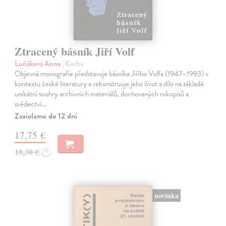
Ztracený básník Jiří Volf
Luňáková Anna
| Kniha
Objevná monografie představuje básníka Jiřího Volfa (1947–1993) v
kontextu české literatury a rekonstruuje jeho život a dílo na základě
unikátní souhry archivních materiálů, dochovaných rukopisů a
svědectví…
Zasielame do 12 dní
17,75 €
18,30 €
?
novinka