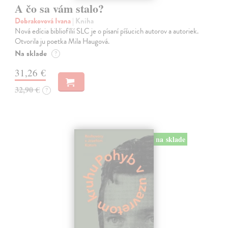
A čo sa vám stalo?
Dobrakovová Ivana
| Kniha
Nová edícia bibliofílií SLC je o písaní píšucich autorov a autoriek.
Otvorila ju poetka Mila Haugová.
Na sklade
?
31,26 €
32,90 €
?
na sklade