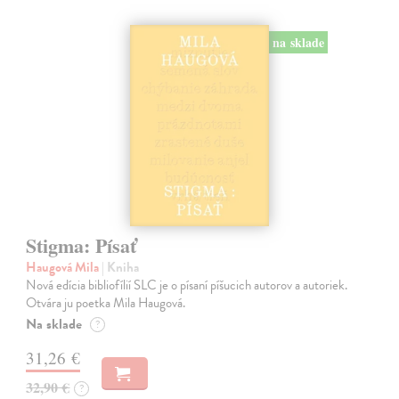
na sklade
Stigma: Písať
Haugová Mila
| Kniha
Nová edícia bibliofílií SLC je o písaní píšucich autorov a autoriek.
Otvára ju poetka Mila Haugová.
Na sklade
?
31,26 €
32,90 €
?