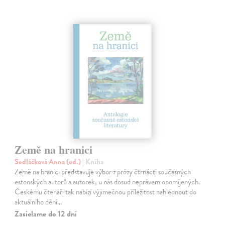
Země na hranici
Sedláčková Anna (ed.)
| Kniha
Země na hranici představuje výbor z prózy čtrnácti současných
estonských autorů a autorek, u nás dosud neprávem opomíjených.
Českému čtenáři tak nabízí výjimečnou příležitost nahlédnout do
aktuálního dění…
Zasielame do 12 dní