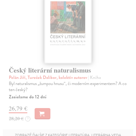
Český literární naturalismus
Pelán Jiří, Tureček Dalibor, kolektív autorov
| Kniha
Byl naturalismus „žumpou hnusu“, či moderním experimentem? A co
ten český?
Zasielame do 12 dní
26,79 €
28,20 €
?
ZOBRAZIŤ ĎALŠIE Z KATEGÓRIE LITERATÚRA, LITERÁRNA VEDA