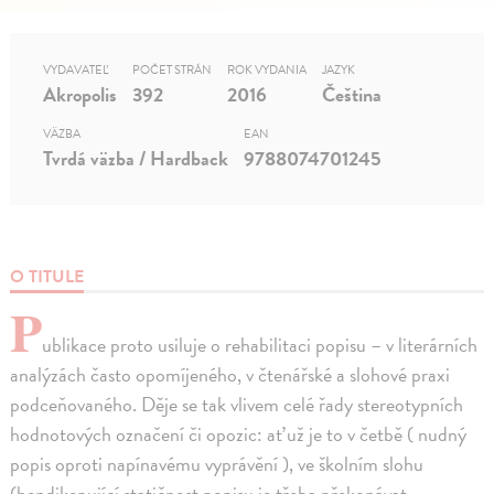
VYDAVATEĽ
POČET STRÁN
ROK VYDANIA
JAZYK
Akropolis
392
2016
Čeština
VÄZBA
EAN
Tvrdá väzba / Hardback
9788074701245
O TITULE
P
ublikace proto usiluje o rehabilitaci popisu – v literárních
analýzách často opomíjeného, v čtenářské a slohové praxi
podceňovaného. Děje se tak vlivem celé řady stereotypních
hodnotových označení či opozic: ať už je to v četbě ( nudný
popis oproti napínavému vyprávění ), ve školním slohu
(hendikepující statičnost popisu je třeba překonávat