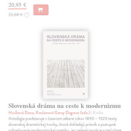
20,95 €
21,60 €
?
Slovenská dráma na ceste k modernizmu
Hučková Dana, Kročanová Garay Dagmar (eds.)
| Kniha
Antológia predstavuje v časovom zábere rokov 1890 – 1920 texty
slovenskej dramatickej tvorby, ktoré dokladajú prienik a postupné
vyhraňovanie modernistickej poetiky, jej cielené inovácie a tiež rôzne