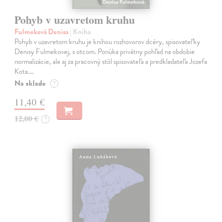
Pohyb v uzavretom kruhu
Fulmeková Denisa
| Kniha
Pohyb v uzavretom kruhu je knihou rozhovorov dcéry, spisovateľky
Denisy Fulmekovej, s otcom. Ponúka privátny pohľad na obdobie
normalizácie, ale aj za pracovný stôl spisovateľa a predkladateľa Jozefa
Kota.…
Na sklade
?
11,40 €
12,00 €
?