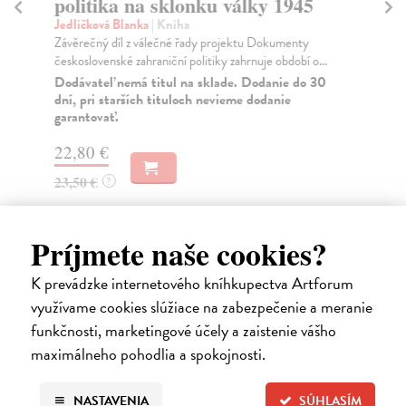
politika na sklonku války 1945
Mž
Živ
Jedličková Blanka
| Kniha
ins
Závěrečný díl z válečné řady projektu Dokumenty
československé zahraniční politiky zahrnuje období o...
Za
Dodávateľ nemá titul na sklade. Dodanie do 30
40
dní, pri starších tituloch nevieme dodanie
garantovať.
41
22,80 €
23,50 €
?
Príjmete naše cookies?
Ďalšie z kategórie literatúra,
K prevádzke internetového kníhkupectva Artforum
využívame cookies slúžiace na zabezpečenie a meranie
literárna veda
funkčnosti, marketingové účely a zaistenie vášho
maximálneho pohodlia a spokojnosti.
na sklade
NASTAVENIA
SÚHLASÍM