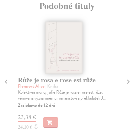
Podobné tituly
Růže je rosa e rose est růže
Po
d
Flemrová Alice
| Kniha
Kolektivní monografie Růže je rosa e rose est růže,
Sy
věnovaná významnému romanistovi a překladateli J...
Mon
ape
Zasielame do 12 dní
Za
23,38 €
18
24,10 €
?
18