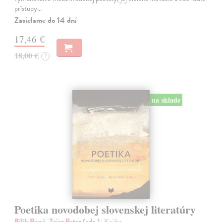
prístupy…
Zasielame do 14 dní
17,46 €
18,00 €
?
na sklade
Poetika novodobej slovenskej literatúry
Bílik René, Zajac Peter (eds.)
| Kniha