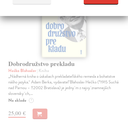
novinka
Dobrodružstvo prekladu
Hečko Blahoslav
| Kniha
„Nádherná kniha o úskaliach prekladateľského remesla a bohatstve
nášho jazyka.“ Adam Berka, vydavateľ Blahoslav Hečko (*1915 Suchá
nad Parnou – †2002 Bratislava) je jedny´m z najvy´znamnejších
slovensky´ch,…
Na sklade
?
25,00 €