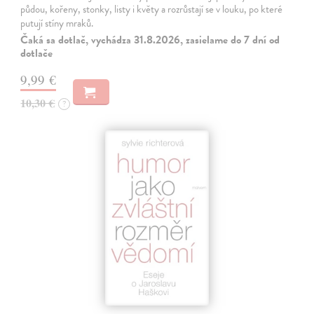
půdou, kořeny, stonky, listy i květy a rozrůstají se v louku, po které
putují stíny mraků.
Čaká sa dotlač, vychádza 31.8.2026, zasielame do 7 dní od
dotlače
9,99 €
10,30 €
?