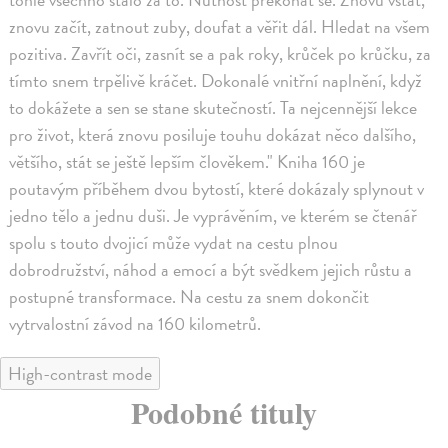
znovu začít, zatnout zuby, doufat a věřit dál. Hledat na všem
pozitiva. Zavřít oči, zasnít se a pak roky, krůček po krůčku, za
tímto snem trpělivě kráčet. Dokonalé vnitřní naplnění, když
to dokážete a sen se stane skutečností. Ta nejcennější lekce
pro život, která znovu posiluje touhu dokázat něco dalšího,
většího, stát se ještě lepším člověkem." Kniha 160 je
poutavým příběhem dvou bytostí, které dokázaly splynout v
jedno tělo a jednu duši. Je vyprávěním, ve kterém se čtenář
spolu s touto dvojicí může vydat na cestu plnou
dobrodružství, náhod a emocí a být svědkem jejich růstu a
postupné transformace. Na cestu za snem dokončit
vytrvalostní závod na 160 kilometrů.
High-contrast mode
Podobné tituly