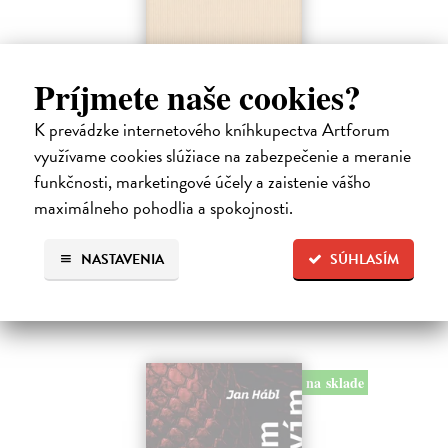
Príjmete naše cookies?
Pomalost
K prevádzke internetového kníhkupectva Artforum
Kundera Milan
| Kniha
využívame cookies slúžiace na zabezpečenie a meranie
Pomalost, chronologicky první ze čtyř románů Milana Kundery
napsaných francouzsky, vychází v českém překladu Anny
funkčnosti, marketingové účely a zaistenie vášho
Kareninové. Vydávání Kunderových románů v českém jazyce se
maximálneho pohodlia a spokojnosti.
uzavírá.
Na sklade
?
NASTAVENIA
SÚHLASÍM
14,73 €
15,50 €
?
na sklade