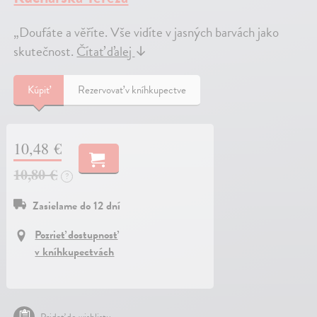
„Doufáte a věříte. Vše vidíte v jasných barvách jako
skutečnost.
Čítať ďalej
↓
Kúpiť
Rezervovať v kníhkupectve
10,48 €
10,80 €
?
Zasielame do 12 dní
Pozrieť dostupnosť
v kníhkupectvách