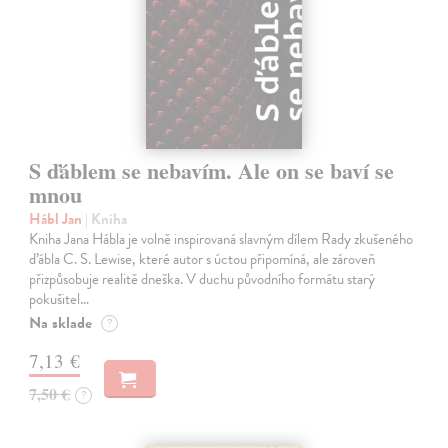
S ďáblem se nebavím. Ale on se baví se
mnou
Hábl Jan
| Kniha
Kniha Jana Hábla je volně inspirovaná slavným dílem Rady zkušeného
ďábla C. S. Lewise, které autor s úctou připomíná, ale zároveň
přizpůsobuje realitě dneška. V duchu původního formátu starý
pokušitel…
Na sklade
?
7,13 €
7,50 €
?