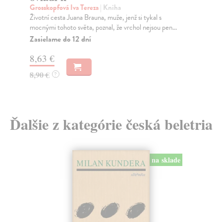
Za
Grosskopfová Iva Tereza
| Kniha
Životní cesta Juana Brauna, muže, jenž si tykal s
16
mocnými tohoto světa, poznal, že vrchol nejsou pen...
Zasielame do 12 dní
17
8,63 €
8,90 €
?
Ďalšie z kategórie česká beletria
na sklade