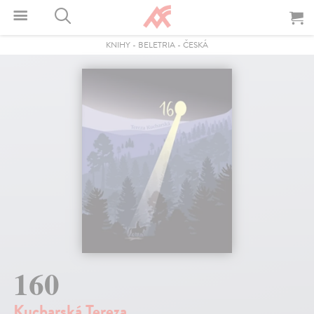
KNIHY
-
BELETRIA
-
ČESKÁ
160
Kucharská Tereza