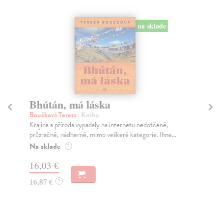
na sklade
Bhútán, má láska
D
Boučková Tereza
| Kniha
Bo
Krajina a příroda vypadaly na internetu nedotčeně,
V r
průzračně, nádherně, mimo veškeré kategorie. Ihne...
Smí
aby
Na sklade
?
Za
16,03 €
14
16,87 €
?
15