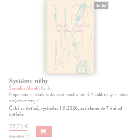
dotlač
Systémy něhy
Šindelka Marek
| Kniha
Nepodobá se někdy lidský život mechanismu? A kolik něhy se může
skrývat ve stroji?
Čaká sa dotlač, vychádza 1.9.2026, zasielame do 7 dní od
dotlače
22,33 €
23,50 €
?