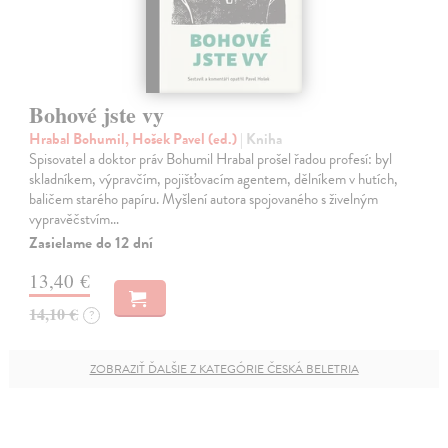
Bohové jste vy
Hrabal Bohumil, Hošek Pavel (ed.)
| Kniha
Spisovatel a doktor práv Bohumil Hrabal prošel řadou profesí: byl
skladníkem, výpravčím, pojišťovacím agentem, dělníkem v hutích,
baličem starého papíru. Myšlení autora spojovaného s živelným
vypravěčstvím…
Zasielame do 12 dní
13,40 €
14,10 €
?
ZOBRAZIŤ ĎALŠIE Z KATEGÓRIE ČESKÁ BELETRIA