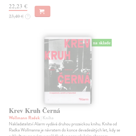
22,23 €
23,40 €
?
na sklade
Krev Kruh Černá
Wollmann Radek
| Kniha
Nakladatelství Alarm vydává druhou prozaickou knihu. Kniha od
Radka Wollmanna je návratem do konce devadesátých let, kdy se