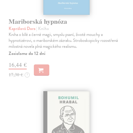
Mariborská hypnóza
Kaprálová Dora
| Kniha
Kniha o bílé a černé magii, smyslu psaní, životě mouchy a
hypnotizérovi, o mariborském zázraku. Stroboskopicky rozostřená
milostná novela plná magického realismu.
Zasielame do 12 dní
16,44 €
17,30 €
?