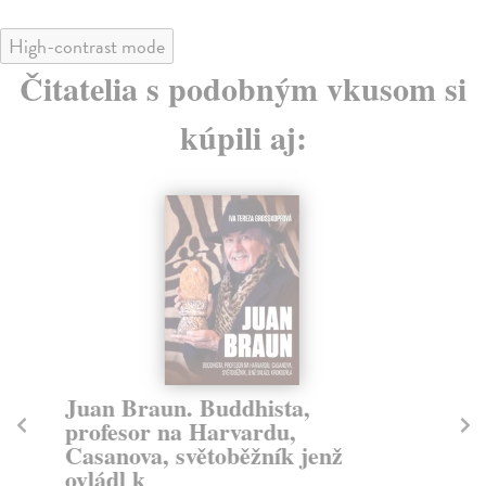
High-contrast mode
Čitatelia s podobným vkusom si
kúpili aj:
Juan Braun. Buddhista,
É
profesor na Harvardu,
Zav
Casanova, světoběžník jenž
Moc
ovládl k
Tat