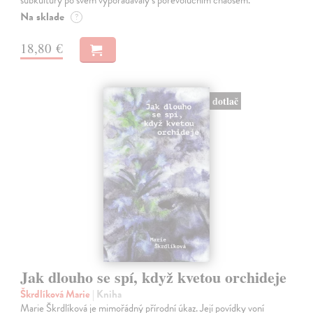
subkultury po svém vypořádávaly s porevolučním chaosem.
Na sklade
?
18,80 €
dotlač
Jak dlouho se spí, když kvetou orchideje
Škrdlíková Marie
| Kniha
Marie Škrdlíková je mimořádný přírodní úkaz. Její povídky voní