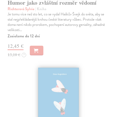
Humor jako zvláštní rozměr vědomí
Richterová Sylvie
| Kniha
Je tomu více než sto let, co se vydal Haškův Švejk do světa, aby se
stal nejpřekládanější knihou české literatury vůbec. Protože však
doma není nikdo prorokem, pochopení autorovy geniality, záhadné
velikosti…
Zasielame do 12 dní
12,45 €
13,10 €
?