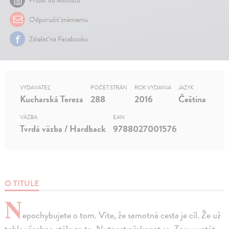
Pridať do wishlistu
Odporučiť známemu
Zdielať na Facebooku
VYDAVATEĽ
POČET STRÁN
ROK VYDANIA
JAZYK
Kucharská Tereza
288
2016
Čeština
VÄZBA
EAN
Tvrdá väzba / Hardback
9788027001576
O TITULE
N
epochybujete o tom. Víte, že samotná cesta je cíl. Že už
tohle všechno stálo za to. Nutnost překonat se. Znovu vstát,