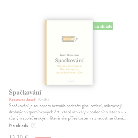
na sklade
Špačkování
Kroutvor Josef
| Kniha
Špačkování je souborem bezmála padesáti glos, reflexí, mikroesejí i
drobných vzpomínkových črt, které vznikaly v posledních letech – k
různým společenským i literárním příležitostem a z radosti ze čtení…
Na sklade
?
13,30 €