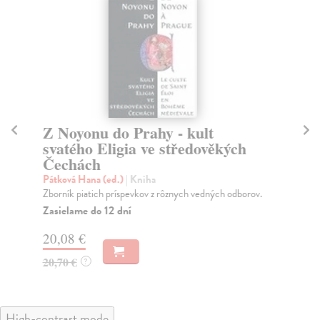
Z Noyonu do Prahy - kult
A
svatého Eligia ve středověkých
No
Čechách
S p
Sch
Pátková Hana (ed.)
| Kniha
udě
Zborník piatich príspevkov z rôznych vedných odborov.
Za
Zasielame do 12 dní
30
20,08 €
31
20,70 €
?
High-contrast mode