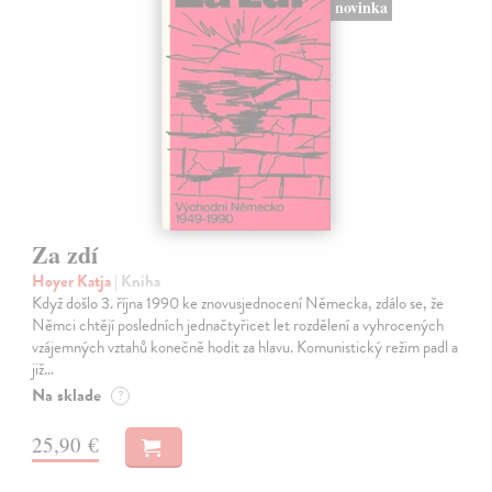
novinka
Za zdí
Hoyer Katja
| Kniha
Když došlo 3. října 1990 ke znovusjednocení Německa, zdálo se, že
Němci chtějí posledních jednačtyřicet let rozdělení a vyhrocených
vzájemných vztahů konečně hodit za hlavu. Komunistický režim padl a
již…
Na sklade
?
25,90 €