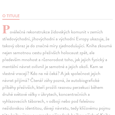
O TITULE
P
oválečná rekonstrukce židovských komunit v zemích
středovýchodní, jihovýchodní a východní Evropy ukazuje, že
takový obraz je do značné míry zjednodušující. Kniha zkoumá
nejen samotnou cestu přeživších holocaust zpět, ale
především mnohost a různorodost toho, jak jejich fyzický a
mentální návrat ovlivnil je samotné a jejich okolí. Kam se
vlastně vracejí? Kdo na ně čeká? A jak společnost jejich
návrat přijímá? Čtenář záhy pozná, že autobiografické
příběhy přeživších, kteří prožili rasovou perzekuci během
druhé světové války v úkrytech, koncentračních a
vyhlazovacích táborech, v odboji nebo pod falešnou
nežidovskou identitou, dávají návratu, tedy klíčovému pojmu
této knihy, jinou a v mnoha případech hořkou příchuť. Kniha