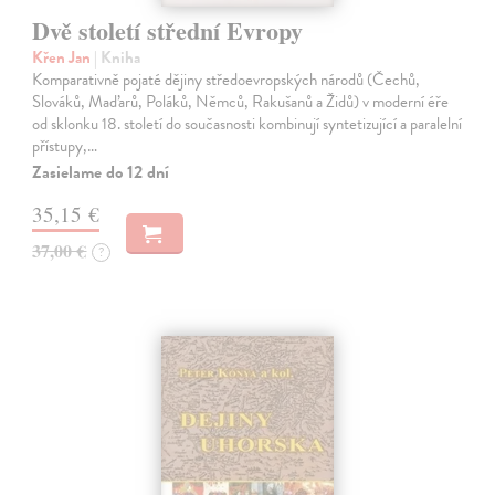
Dvě století střední Evropy
Křen Jan
| Kniha
Komparativně pojaté dějiny středoevropských národů (Čechů,
Slováků, Maďarů, Poláků, Němců, Rakušanů a Židů) v moderní éře
od sklonku 18. století do současnosti kombinují syntetizující a paralelní
přístupy,…
Zasielame do 12 dní
35,15 €
37,00 €
?