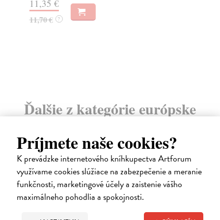
11,35 €
6,
11,70 €
?
Ďalšie z kategórie európske
dejiny
Príjmete naše cookies?
K prevádzke internetového kníhkupectva Artforum
využívame cookies slúžiace na zabezpečenie a meranie
na sklade
funkčnosti, marketingové účely a zaistenie vášho
maximálneho pohodlia a spokojnosti.