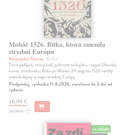
Moháč 1526. Bitka, ktorá zmenila
strednú Európu
Mocpajchel Roman
| Kniha
Tisíce padlých, mŕtvy kráľ, pohroma na bojisku, rozpad Uhorska,
koniec stredoveku. Bitka pri Moháči 29. augusta 1526 navždy
zmenila dejiny aj mapu strednej Európy.
Predpredaj, vychádza 11.8.2026, zasielame do 3 dní od
vydania
16,99 €
19,99 €
?
na sklade