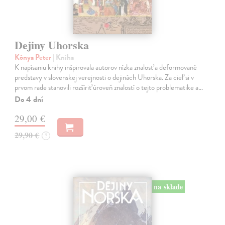
Dejiny Uhorska
Kónya Peter
| Kniha
K napísaniu knihy inšpirovala autorov nízka znalosť a deformované
predstavy v slovenskej verejnosti o dejinách Uhorska. Za cieľ si v
prvom rade stanovili rozšíriť úroveň znalostí o tejto problematike a…
Do 4 dní
29,00 €
29,90 €
?
na sklade