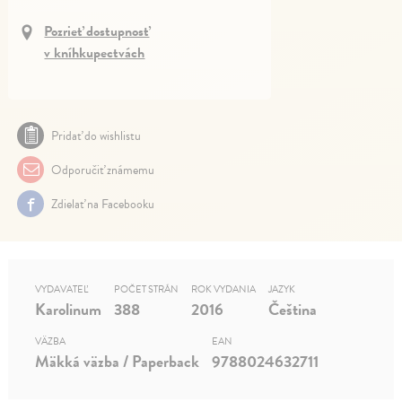
Pozrieť dostupnosť
v kníhkupectvách
Pridať do wishlistu
Odporučiť známemu
Zdielať na Facebooku
VYDAVATEĽ
POČET STRÁN
ROK VYDANIA
JAZYK
Karolinum
388
2016
Čeština
VÄZBA
EAN
Mäkká väzba / Paperback
9788024632711