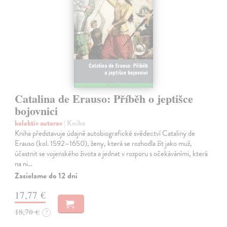
Catalina de Erauso: Příběh o jeptišce
bojovnici
kolektív autorov
| Kniha
Kniha představuje údajně autobiografické svědectví Cataliny de
Erauso (kol. 1592–1650), ženy, která se rozhodla žít jako muž,
účastnit se vojenského života a jednat v rozporu s očekáváními, která
na ni…
Zasielame do 12 dní
17,77 €
18,70 €
?