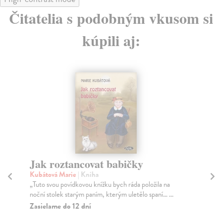
Čitatelia s podobným vkusom si
kúpili aj:
Jak roztancovat babičky
Fi
ve
Kubátová Marie
| Kniha
„Tuto svou povídkovou knížku bych ráda položila na
Ku
noční stolek starým paním, kterým uletělo spaní… ...
Věd
výv
Zasielame do 12 dní
Za