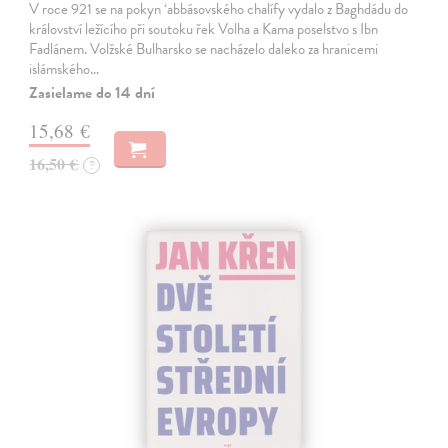
V roce 921 se na pokyn ‘abbásovského chalífy vydalo z Baghdádu do
království ležícího při soutoku řek Volha a Kama poselstvo s Ibn
Fadlánem. Volžské Bulharsko se nacházelo daleko za hranicemi
islámského…
Zasielame do 14 dní
15,68 €
16,50 €
?