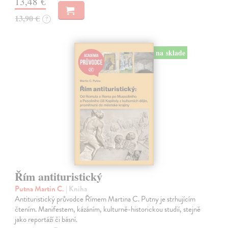
13,48 €
13,90 €
?
na sklade
Řím antituristický
Putna Martin C.
| Kniha
Antituristický průvodce Římem Martina C. Putny je strhujícím
čtením. Manifestem, kázáním, kulturně-historickou studií, stejně
jako reportáží či básní.