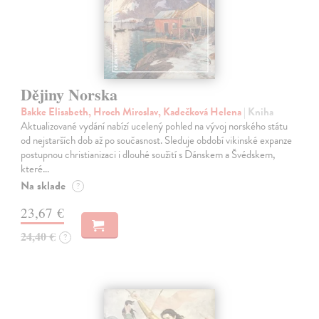
Dějiny Norska
Bakke Elisabeth, Hroch Miroslav, Kadečková Helena
| Kniha
Aktualizované vydání nabízí ucelený pohled na vývoj norského státu
od nejstarších dob až po současnost. Sleduje období vikinské expanze
postupnou christianizaci i dlouhé soužití s Dánskem a Švédskem,
které…
Na sklade
?
23,67 €
24,40 €
?