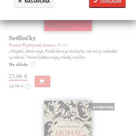
NASTAVENIA
SÚHLASÍM
Sedliačky
Kuciel-Frydryszak Joanna
| Kniha
„Neplač, dieťa moje. Každá žena je otrokyňa, tak ani ty nebudeš
vyvolená,“ hovorí babka svojej mladej vnučke.
Na sklade
?
23,66 €
24,90 €
?
predpredaj