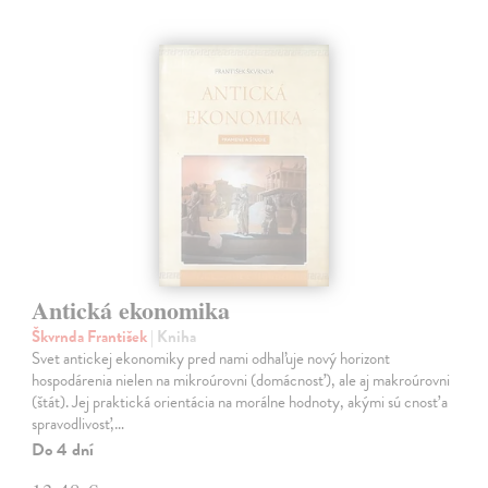
Antická ekonomika
Škvrnda František
| Kniha
Svet antickej ekonomiky pred nami odhaľuje nový horizont
hospodárenia nielen na mikroúrovni (domácnosť), ale aj makroúrovni
(štát). Jej praktická orientácia na morálne hodnoty, akými sú cnosť a
spravodlivosť,…
Do 4 dní