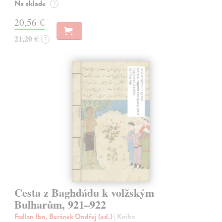
Na sklade
?
20,56 €
21,20 €
?
Cesta z Baghdádu k volžským
Bulharům, 921–922
Fadlan Ibn, Beránek Ondřej (ed.)
| Kniha