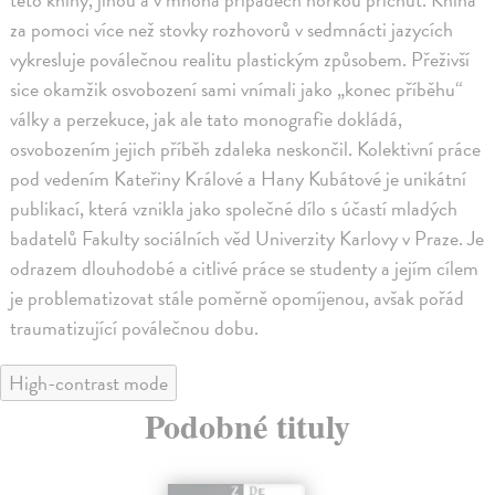
za pomoci více než stovky rozhovorů v sedmnácti jazycích
vykresluje poválečnou realitu plastickým způsobem. Přeživší
sice okamžik osvobození sami vnímali jako „konec příběhu“
války a perzekuce, jak ale tato monografie dokládá,
osvobozením jejich příběh zdaleka neskončil. Kolektivní práce
pod vedením Kateřiny Králové a Hany Kubátové je unikátní
publikací, která vznikla jako společné dílo s účastí mladých
badatelů Fakulty sociálních věd Univerzity Karlovy v Praze. Je
odrazem dlouhodobé a citlivé práce se studenty a jejím cílem
je problematizovat stále poměrně opomíjenou, avšak pořád
traumatizující poválečnou dobu.
High-contrast mode
Podobné tituly