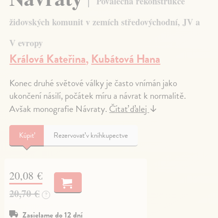
Poválečná rekonstrukce
židovských komunit v zemích středovýchodní, JV a
V evropy
Králová Kateřina
,
Kubátová Hana
Konec druhé světové války je často vnímán jako
ukončení násilí, počátek míru a návrat k normalitě.
Avšak monografie Návraty.
Čítať ďalej
↓
Kúpiť
Rezervovať v kníhkupectve
20,08 €
20,70 €
?
Zasielame do 12 dní