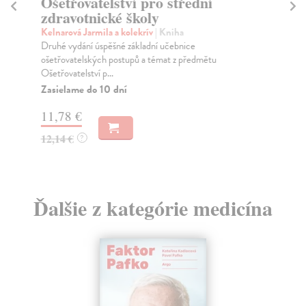
Ošetřovatelství pro střední
Oš
zdravotnické školy
zd
Kelnarová Jarmila a kolekrív
| Kniha
Sl
Druhé vydání úspěšné základní učebnice
Dru
ošetřovatelských postupů a témat z předmětu
urč
Ošetřovatelství p...
Za
Zasielame do 10 dní
11
11,78 €
11
12,14 €
?
Ďalšie z kategórie medicína