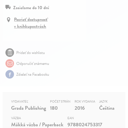
Zasielame do 10 dní
Pozrieť dostupnosť
v kníhkupectvách
Pridať do wishlistu
Odporučiť známemu
Zdielať na Facebooku
VYDAVATEĽ
POČET STRÁN
ROK VYDANIA
JAZYK
Grada Publishing
180
2016
Čeština
VÄZBA
EAN
Mäkká väzba / Paperback
9788024753317