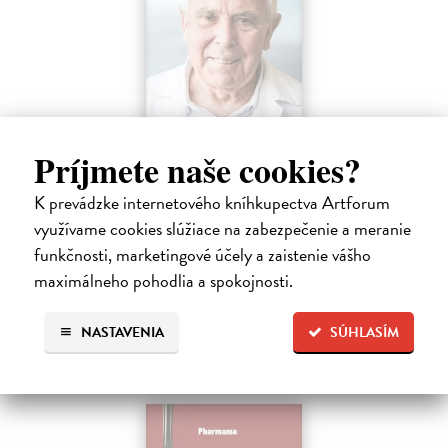
Príjmete naše cookies?
Faktor Pafko
Kadlecová Kateřina, Pafko Pavel
| Kniha
K prevádzke internetového kníhkupectva Artforum
Profesor Pavel Pafko letos oslavil pětaosmdesátiny a za pár měsíců
využívame cookies slúžiace na zabezpečenie a meranie
šedesát let v témže zaměstnání, totiž jako břišní a hrudní chirurg III.
chirurgické kliniky 1. lékařské fakulty Univerzity Karlovy v Praze.…
funkčnosti, marketingové účely a zaistenie vášho
Zasielame do 12 dní
maximálneho pohodlia a spokojnosti.
15,91 €
NASTAVENIA
SÚHLASÍM
16,40 €
?