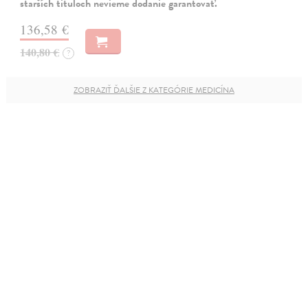
starších tituloch nevieme dodanie garantovať.
136,58 €
140,80 €
?
ZOBRAZIŤ ĎALŠIE Z KATEGÓRIE MEDICÍNA