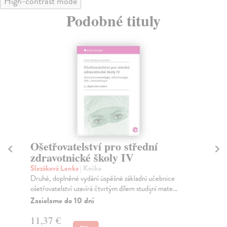
High-contrast mode
Podobné tituly
Ošetřovatelství pro střední
Oš
zdravotnické školy IV
zd
Slezáková Lenka
| Kniha
Sl
Druhé, doplněné vydání úspěšné základní učebnice
Dru
ošetřovatelství uzavírá čtvrtým dílem studijní mate...
na 
Zasielame do 10 dní
Za
11,37 €
10