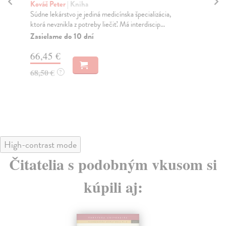
s
Kováč Peter
| Kniha
K
Súdne lekárstvo je jediná medicínska špecializácia,
ktorá nevznikla z potreby liečiť. Má interdiscip...
Lys
Zasielame do 10 dní
Kom
kom
66,45 €
Do
68,50 €
?
72
75
High-contrast mode
Čitatelia s podobným vkusom si
kúpili aj: