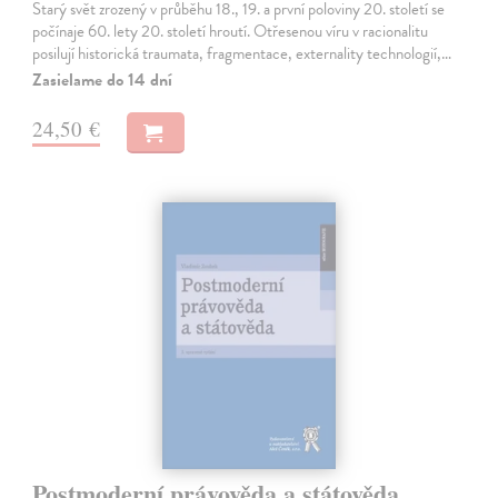
Starý svět zrozený v průběhu 18., 19. a první poloviny 20. století se
počínaje 60. lety 20. století hroutí. Otřesenou víru v racionalitu
posilují historická traumata, fragmentace, externality technologií,…
Zasielame do 14 dní
24,50 €
Postmoderní právověda a státověda