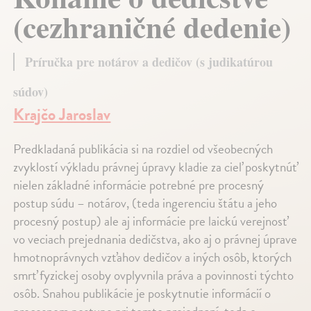
(cezhraničné dedenie)
Príručka pre notárov a dedičov (s judikatúrou
súdov)
Krajčo Jaroslav
Predkladaná publikácia si na rozdiel od všeobecných
zvyklostí výkladu právnej úpravy kladie za cieľ poskytnúť
nielen základné informácie potrebné pre procesný
postup súdu – notárov, (teda ingerenciu štátu a jeho
procesný postup) ale aj informácie pre laickú verejnosť
vo veciach prejednania dedičstva, ako aj o právnej úprave
hmotnoprávnych vzťahov dedičov a iných osôb, ktorých
smrť fyzickej osoby ovplyvnila práva a povinnosti týchto
osôb. Snahou publikácie je poskytnutie informácií o