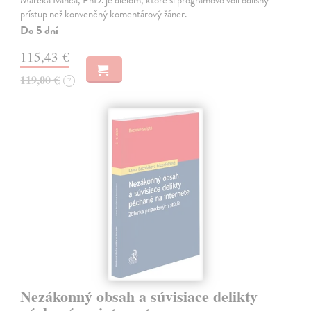
Mareka Ivanča, PhD. je dielom, ktoré si programovo volí odlišný
prístup než konvenčný komentárový žáner.
Do 5 dní
115,43 €
119,00 €
?
Nezákonný obsah a súvisiace delikty