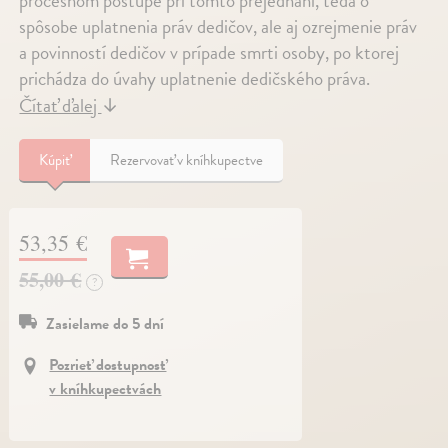
procesnom postupe pri tomto prejednaní, teda o
spôsobe uplatnenia práv dedičov, ale aj ozrejmenie práv
a povinností dedičov v prípade smrti osoby, po ktorej
prichádza do úvahy uplatnenie dedičského práva.
Čítať ďalej
↓
Kúpiť
Rezervovať v kníhkupectve
53,35 €
55,00 €
?
Zasielame do 5 dní
Pozrieť dostupnosť
v kníhkupectvách