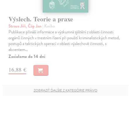
Výslech. Teorie a praxe
Straus Jiří, Čáp Jan
| Kniha
Publikace přináší informace a výzkumná zjištění z oblasti činnosti
orgánů činných v trestním řízení při použití kriminalistických metod,
postupů a taktických operací v oblasti výslechové činnosti, s
akcentem…
Zasielame do 14 dní
16,88 €
ZOBRAZIŤ ĎALŠIE Z KATEGÓRIE PRÁVO