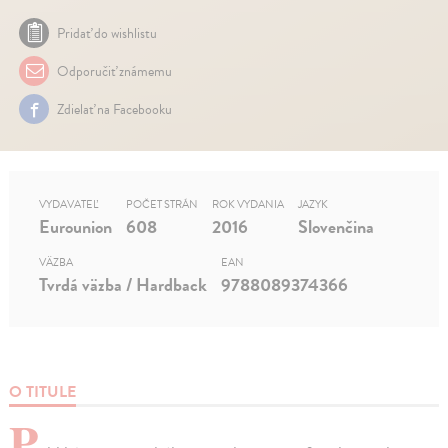
Pridať do wishlistu
Odporučiť známemu
Zdielať na Facebooku
VYDAVATEĽ
POČET STRÁN
ROK VYDANIA
JAZYK
Eurounion
608
2016
Slovenčina
VÄZBA
EAN
Tvrdá väzba / Hardback
9788089374366
O TITULE
P