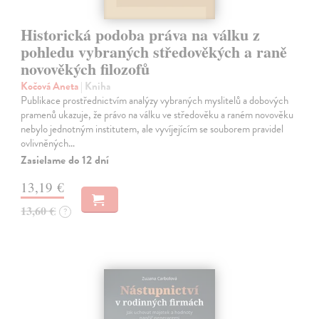
Historická podoba práva na válku z
pohledu vybraných středověkých a raně
novověkých filozofů
Kočová Aneta
| Kniha
Publikace prostřednictvím analýzy vybraných myslitelů a dobových
pramenů ukazuje, že právo na válku ve středověku a raném novověku
nebylo jednotným institutem, ale vyvíjejícím se souborem pravidel
ovlivněných…
Zasielame do 12 dní
13,19 €
13,60 €
?