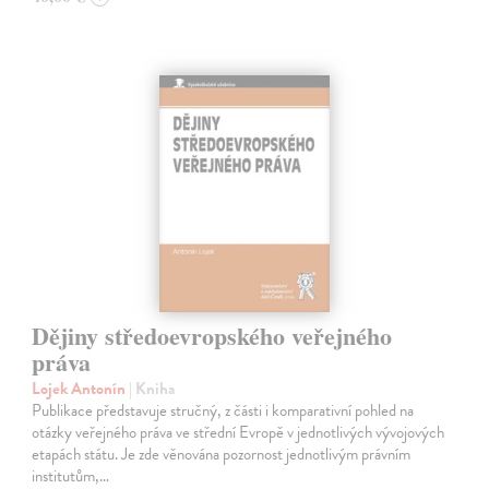
Dějiny středoevropského veřejného
práva
Lojek Antonín
| Kniha
Publikace představuje stručný, z části i komparativní pohled na
otázky veřejného práva ve střední Evropě v jednotlivých vývojových
etapách státu. Je zde věnována pozornost jednotlivým právním
institutům,…