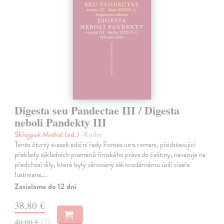
Digesta seu Pandectae III / Digesta
neboli Pandekty III
Skřejpek Michal (ed.)
| Kniha
Tento čtvrtý svazek ediční řady Fontes iuris romani, představující
překlady základních pramenů římského práva do češtiny, navazuje na
předchozí díly, které byly věnovány zákonodárnému úsilí císaře
Iustiniana.…
Zasielame do 12 dní
38,80 €
40,00 €
?