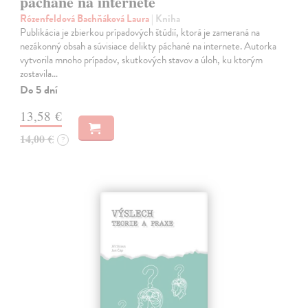
páchané na internete
Rózenfeldová Bachňáková Laura
| Kniha
Publikácia je zbierkou prípadových štúdií, ktorá je zameraná na
nezákonný obsah a súvisiace delikty páchané na internete. Autorka
vytvorila mnoho prípadov, skutkových stavov a úloh, ku ktorým
zostavila…
Do 5 dní
13,58 €
14,00 €
?