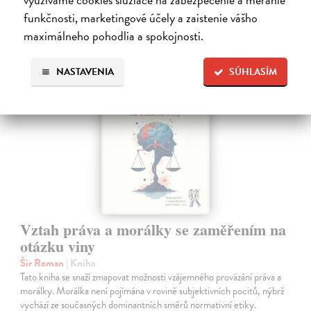
Ďalšie z kategórie právo
funkčnosti, marketingové účely a zaistenie vášho
maximálneho pohodlia a spokojnosti.
NASTAVENIA
SÚHLASÍM
Vztah práva a morálky se zaměřením na
otázku viny
Šír Roman
| Kniha
Tato kniha se snaží zmapovat možnosti vzájemného provázání práva a
morálky. Morálka není pojímána v rovině subjektivních pocitů, nýbrž
vychází ze současných dominantních směrů normativní etiky.