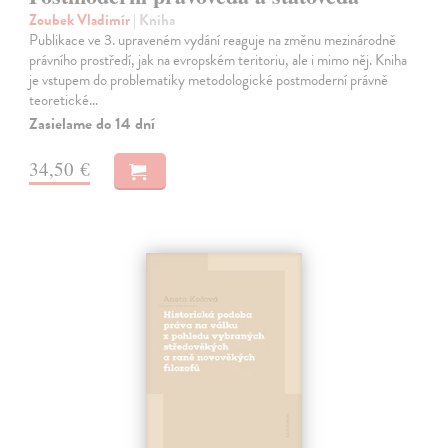
Zoubek Vladimír
| Kniha
Publikace ve 3. upraveném vydání reaguje na změnu mezinárodně
právního prostředí, jak na evropském teritoriu, ale i mimo něj. Kniha
je vstupem do problematiky metodologické postmoderní právně
teoretické…
Zasielame do 14 dní
34,50 €