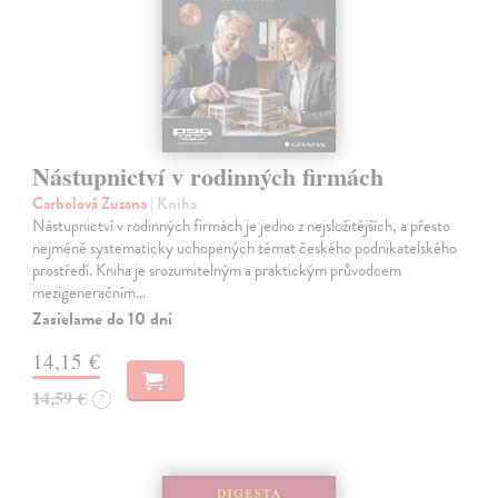
Nástupnictví v rodinných firmách
Carbolová Zuzana
| Kniha
Nástupnictví v rodinných firmách je jedno z nejsložitějších, a přesto
nejméně systematicky uchopených témat českého podnikatelského
prostředí. Kniha je srozumitelným a praktickým průvodcem
mezigeneračním…
Zasielame do 10 dní
14,15 €
14,59 €
?