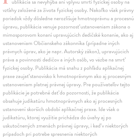
ublikácia sa nevyhýba ani vplyvu smrti fyzickej osoby na
vzťahy založené za života fyzickej osoby. Nakoľko však právny
poriadok vždy dôsledne nerozlišuje hmotnoprávnu a procesnú
úpravu, publikácia venuje pozornosť ustanoveniam zákona o
mimosporovom konaní upravujúcich dedičské konanie, ako aj
ustanoveniam Občianskeho zákonníka (prípadne iných
právnych úprav, ako je napr. Autorský zákon), upravujúcich
práva a povinnosti dedičov a iných osôb, vo väzbe na smrť
fyzickej osoby. Publikácia má snahu z pohľadu aplikačnej
praxe zaujať stanovisko k hmotnoprávnym ako aj procesným
ustanoveniam platnej právnej úpravy. Pre používateľov tejto
publikácie je potrebné dať do pozornosti, že publikácia
obsahuje judikatúru hmotnoprávnych ako aj procesných
ustanovení skorších období aplikačnej praxe. Ide však o
judikatúru, ktorej využitie prichádza do úvahy aj po
uskutočnených zmenách právnej úpravy, i keď v niektorých
prípadoch pri potrebe spresnenia niektorých