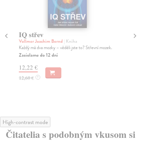
IQ střev
77
Vollmer Joachim Bernd
| Kniha
Str
Každý má dva mozky – věděli jste to? Střevní mozek.
Léč
stř
Zasielame do 12 dní
Za
12,22 €
18
12,60 €
?
18
High-contrast mode
Čitatelia s podobným vkusom si