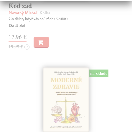
Kód zad
Novotný Michal
| Kniha
Co dělat, když vás bolí záda? Cvičit?
Do 4 dní
17,96 €
19,95 €
?
na sklade