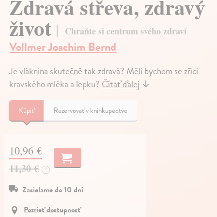
Zdravá střeva, zdravý
život
Chraňte si centrum svého zdraví
Vollmer Joachim Bernd
Je vláknina skutečně tak zdravá? Měli bychom se zříci
kravského mléka a lepku?
Čítať ďalej
↓
Kúpiť
Rezervovať v kníhkupectve
10,96 €
11,30 €
?
Zasielame do 10 dní
Pozrieť dostupnosť