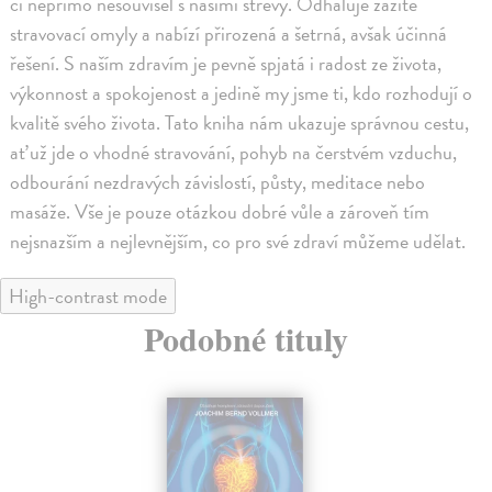
či nepřímo nesouvisel s našimi střevy. Odhaluje zažité
stravovací omyly a nabízí přirozená a šetrná, avšak účinná
řešení. S naším zdravím je pevně spjatá i radost ze života,
výkonnost a spokojenost a jedině my jsme ti, kdo rozhodují o
kvalitě svého života. Tato kniha nám ukazuje správnou cestu,
ať už jde o vhodné stravování, pohyb na čerstvém vzduchu,
odbourání nezdravých závislostí, půsty, meditace nebo
masáže. Vše je pouze otázkou dobré vůle a zároveň tím
nejsnazším a nejlevnějším, co pro své zdraví můžeme udělat.
High-contrast mode
Podobné tituly