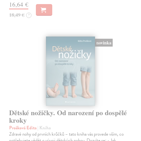
16,64 €
18,49 €
?
novinka
Dětské nožičky. Od narození po dospělé
kroky
Prošková Edita
| Kniha
Zdravé nohy od prvních krůčků – tato kniha vás provede vším, co
potřebujete vědět o vývoji dětských nohou. Dozvíte se: - Jak