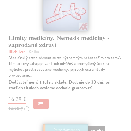
Limity medicíny. Nemesis medicíny -
zaprodané zdraví
Illich Ivan
| Kniha
Medicínský establishment se stal významným nebezpečím pro zdraví.
Těmito slovy zahajuje Ivan Illich odvážný a promyšlený útok na
mytickou prestiž současné medicíny, jejíž zvyklosti a rituály
provozované…
Dodávateľ nemá titul na sklade. Dodanie do 30 dní, pri
starších tituloch nevieme dodanie garantovať.
16,39 €
16,90 €
?
novinka