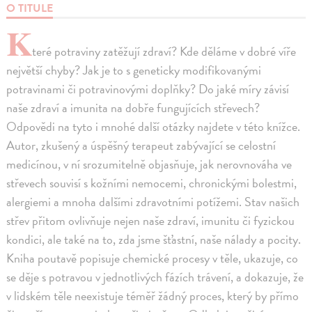
O TITULE
K
teré potraviny zatěžují zdraví? Kde děláme v dobré víře
největší chyby? Jak je to s geneticky modifikovanými
potravinami či potravinovými doplňky? Do jaké míry závisí
naše zdraví a imunita na dobře fungujících střevech?
Odpovědi na tyto i mnohé další otázky najdete v této knížce.
Autor, zkušený a úspěšný terapeut zabývající se celostní
medicínou, v ní srozumitelně objasňuje, jak nerovnováha ve
střevech souvisí s kožními nemocemi, chronickými bolestmi,
alergiemi a mnoha dalšími zdravotními potížemi. Stav našich
střev přitom ovlivňuje nejen naše zdraví, imunitu či fyzickou
kondici, ale také na to, zda jsme šťastní, naše nálady a pocity.
Kniha poutavě popisuje chemické procesy v těle, ukazuje, co
se děje s potravou v jednotlivých fázích trávení, a dokazuje, že
v lidském těle neexistuje téměř žádný proces, který by přímo