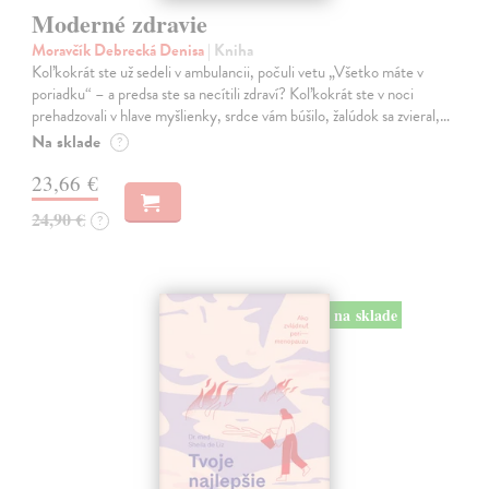
Moderné zdravie
Moravčík Debrecká Denisa
| Kniha
Koľkokrát ste už sedeli v ambulancii, počuli vetu „Všetko máte v
poriadku“ – a predsa ste sa necítili zdraví? Koľkokrát ste v noci
prehadzovali v hlave myšlienky, srdce vám búšilo, žalúdok sa zvieral,…
Na sklade
?
23,66 €
24,90 €
?
na sklade