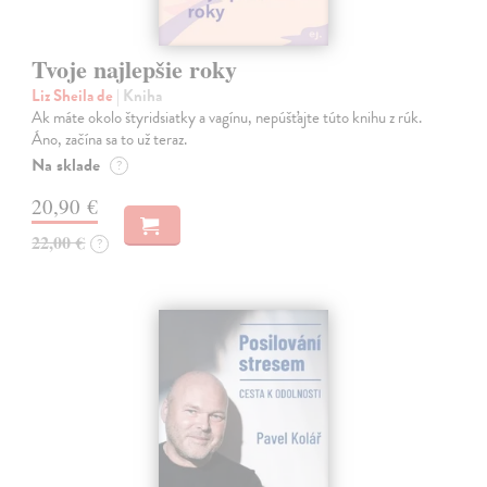
Tvoje najlepšie roky
Liz Sheila de
| Kniha
Ak máte okolo štyridsiatky a vagínu, nepúšťajte túto knihu z rúk.
Áno, začína sa to už teraz.
Na sklade
?
20,90 €
22,00 €
?