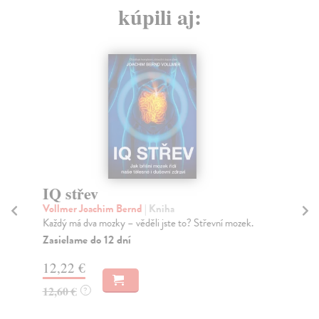
kúpili aj:
IQ střev
77
Vollmer Joachim Bernd
| Kniha
Str
Každý má dva mozky – věděli jste to? Střevní mozek.
Léč
stř
Zasielame do 12 dní
Za
12,22 €
18
12,60 €
?
18