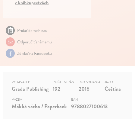
v kníhkupectvách
Pridať do wishlistu
Odporučiť známemu
Zdielať na Facebooku
VYDAVATEĽ
POČET STRÁN
ROK VYDANIA
JAZYK
Grada Publishing
192
2016
Čeština
VÄZBA
EAN
Mäkká väzba / Paperback
9788027100613