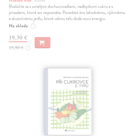
Hobson Rob
| Kniha
Rozlúčte sa s umelými dochucovadlami, nadbytkom cukru a s
prísadami, ktoré ani nepoznáte. Povedzte áno lahodnému, výživnému
a skutočnému jedlu, ktoré vášmu telu dodá novú energiu.
Na sklade
?
19,30 €
19,90 €
?