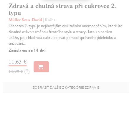
Zdravá a chutná strava při cukrovce 2.
typu
Müller Sven-David
| Kniha
Diabetes 2. typu je nejčastějším civilizačním onemocněním, které lze
zásadně ovlivnit změnou životního stylu a stravy. Tato kniha vám
ukáže, jak s hladinou cukru bojovat pomocí správného jídelníčku a
snižování…
Zasielame do 14 dní
11,63 €
11,99 €
?
ZOBRAZIŤ ĎALŠIE Z KATEGÓRIE ZDRAVIE